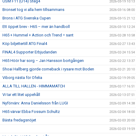
USM F11 (U14) Steg4
2026-03-19 10:13
Bronset tog vi alla hem tillsammans
2026-03-16 08:00
Brons i ATG Svenska Cupen
2026-03-15 21:12
Ett öppet brev - H65 – mer än handboll
2026-03-10 12:24
H65 + Hummel + Action och Trend = sant
2026-02-28 10:58
Köp biljettertill ATG Final4
2026-02-27 13:43
FINAL4 Supporter Erbjudanden
2026-02-24 15:54
H65 Höör har sorg – Jan Hansson bortgången
2026-02-22 13:37
Shoai Hallberg gjorde comeback i rysare mot Boden
2026-02-21 20:10
Viborg nästa för Ofelia
2026-02-19 09:05
ALLA TILL HALLEN - HIMMAMATCH
2026-02-17 16:51
Vi tar ett litet uppehåll
2026-02-13 07:51
Nyförvärv: Anna Danielsson från LUGI
2026-02-09 14:38
H65 värvar Ebba Fossum Schultz
2026-02-04 18:00
Bästa fredagsnöjet
2026-02-03 20:00
2026-02-03 19:59