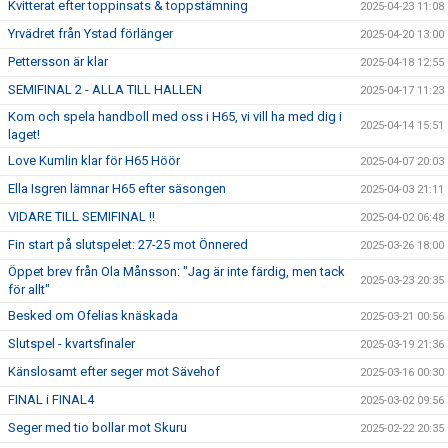
Kvitterat efter toppinsats & toppstämning
2025-04-23 11:08
Yrvädret från Ystad förlänger
2025-04-20 13:00
Pettersson är klar
2025-04-18 12:55
SEMIFINAL 2 - ALLA TILL HALLEN
2025-04-17 11:23
Kom och spela handboll med oss i H65, vi vill ha med dig i
2025-04-14 15:51
laget!
Love Kumlin klar för H65 Höör
2025-04-07 20:03
Ella Isgren lämnar H65 efter säsongen
2025-04-03 21:11
VIDARE TILL SEMIFINAL !!
2025-04-02 06:48
Fin start på slutspelet: 27-25 mot Önnered
2025-03-26 18:00
Öppet brev från Ola Månsson: "Jag är inte färdig, men tack
2025-03-23 20:35
för allt"
Besked om Ofelias knäskada
2025-03-21 00:56
Slutspel - kvartsfinaler
2025-03-19 21:36
Känslosamt efter seger mot Sävehof
2025-03-16 00:30
FINAL i FINAL4
2025-03-02 09:56
Seger med tio bollar mot Skuru
2025-02-22 20:35