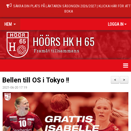
SÄKRA DIN PLATS PÅ LÄKTAREN SÄSONGEN 2026/2027 | KLICKA HÄR FÖR ATT
BOKA
HEM
LOGGA IN
HÖÖRS HK H 65
Framåt tillsammans
HEM
Bellen till OS i Tokyo !!
<
>
2021-06-20 17:19
NYHETER
KALENDER
MATCHER
TRÄNINGSTIDER