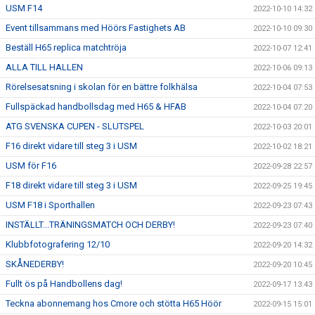
USM F14
2022-10-10 14:32
Event tillsammans med Höörs Fastighets AB
2022-10-10 09:30
Beställ H65 replica matchtröja
2022-10-07 12:41
ALLA TILL HALLEN
2022-10-06 09:13
Rörelsesatsning i skolan för en bättre folkhälsa
2022-10-04 07:53
Fullspäckad handbollsdag med H65 & HFAB
2022-10-04 07:20
ATG SVENSKA CUPEN - SLUTSPEL
2022-10-03 20:01
F16 direkt vidare till steg 3 i USM
2022-10-02 18:21
USM för F16
2022-09-28 22:57
F18 direkt vidare till steg 3 i USM
2022-09-25 19:45
USM F18 i Sporthallen
2022-09-23 07:43
INSTÄLLT...TRÄNINGSMATCH OCH DERBY!
2022-09-23 07:40
Klubbfotografering 12/10
2022-09-20 14:32
SKÅNEDERBY!
2022-09-20 10:45
Fullt ös på Handbollens dag!
2022-09-17 13:43
Teckna abonnemang hos Cmore och stötta H65 Höör
2022-09-15 15:01