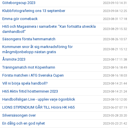
Göteborgscup 2023
2023-09-10 14:31
Klubbfotografering ons 13 september
2023-09-04 12:25
Emma gör comeback
2023-08-31 17:18
H65 och Magasinera i samarbete: ”Kan fortsätta utveckla
2023-08-29 15:32
damhandboll”
Säsongens första hemmamatch
2023-08-26 10:57
Kommunen snor åt sig marknadsföring för
2023-08-21 15:12
mångmiljonbelopp nästan gratis
Årsmöte 2023
2023-08-17 11:38
Träningsmatch mot Köpenhamn
2023-08-16 18:49
Första matchen i ATG Svenska Cupen
2023-08-16 18:03
Vill ni börja spela handboll?
2023-08-14 21:44
H65 Aktiv fritid höstterminen 2023
2023-08-14 21:24
Handbollsligan Live - upplev varje ögonblick
2023-08-10 12:00
LIONS STIPENDIUM GÅR TILL Höörs HK H65
2023-06-07 07:19
Silversäsongen över
2023-05-28 20:20
En dålig och en god nyhet
2023-05-23 21:42