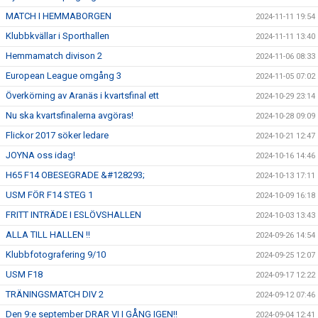
MATCH I HEMMABORGEN
2024-11-11 19:54
Klubbkvällar i Sporthallen
2024-11-11 13:40
Hemmamatch divison 2
2024-11-06 08:33
European League omgång 3
2024-11-05 07:02
Överkörning av Aranäs i kvartsfinal ett
2024-10-29 23:14
Nu ska kvartsfinalerna avgöras!
2024-10-28 09:09
Flickor 2017 söker ledare
2024-10-21 12:47
JOYNA oss idag!
2024-10-16 14:46
H65 F14 OBESEGRADE &#128293;
2024-10-13 17:11
USM FÖR F14 STEG 1
2024-10-09 16:18
FRITT INTRÄDE I ESLÖVSHALLEN
2024-10-03 13:43
ALLA TILL HALLEN !!
2024-09-26 14:54
Klubbfotografering 9/10
2024-09-25 12:07
USM F18
2024-09-17 12:22
TRÄNINGSMATCH DIV 2
2024-09-12 07:46
Den 9:e september DRAR VI I GÅNG IGEN!!
2024-09-04 12:41