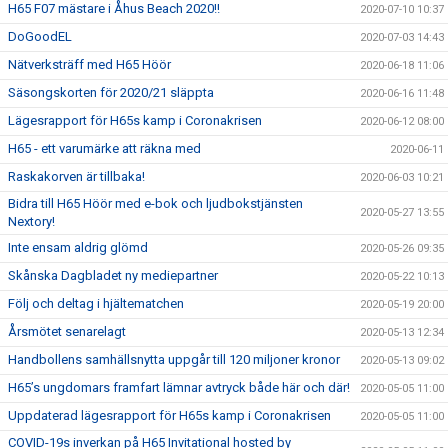
H65 F07 mästare i Åhus Beach 2020!!
2020-07-10 10:37
DoGoodEL
2020-07-03 14:43
Nätverksträff med H65 Höör
2020-06-18 11:06
Säsongskorten för 2020/21 släppta
2020-06-16 11:48
Lägesrapport för H65s kamp i Coronakrisen
2020-06-12 08:00
H65 - ett varumärke att räkna med
2020-06-11
Raskakorven är tillbaka!
2020-06-03 10:21
Bidra till H65 Höör med e-bok och ljudbokstjänsten
2020-05-27 13:55
Nextory!
Inte ensam aldrig glömd
2020-05-26 09:35
Skånska Dagbladet ny mediepartner
2020-05-22 10:13
Följ och deltag i hjältematchen
2020-05-19 20:00
Årsmötet senarelagt
2020-05-13 12:34
Handbollens samhällsnytta uppgår till 120 miljoner kronor
2020-05-13 09:02
H65’s ungdomars framfart lämnar avtryck både här och där!
2020-05-05 11:00
Uppdaterad lägesrapport för H65s kamp i Coronakrisen
2020-05-05 11:00
COVID-19s inverkan på H65 Invitational hosted by