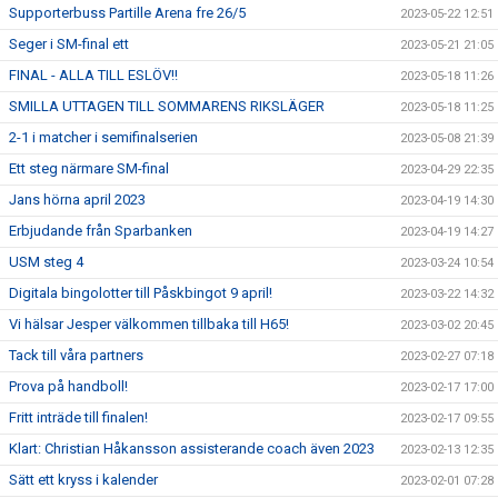
Supporterbuss Partille Arena fre 26/5
2023-05-22 12:51
Seger i SM-final ett
2023-05-21 21:05
FINAL - ALLA TILL ESLÖV!!
2023-05-18 11:26
SMILLA UTTAGEN TILL SOMMARENS RIKSLÄGER
2023-05-18 11:25
2-1 i matcher i semifinalserien
2023-05-08 21:39
Ett steg närmare SM-final
2023-04-29 22:35
Jans hörna april 2023
2023-04-19 14:30
Erbjudande från Sparbanken
2023-04-19 14:27
USM steg 4
2023-03-24 10:54
Digitala bingolotter till Påskbingot 9 april!
2023-03-22 14:32
Vi hälsar Jesper välkommen tillbaka till H65!
2023-03-02 20:45
Tack till våra partners
2023-02-27 07:18
Prova på handboll!
2023-02-17 17:00
Fritt inträde till finalen!
2023-02-17 09:55
Klart: Christian Håkansson assisterande coach även 2023
2023-02-13 12:35
Sätt ett kryss i kalender
2023-02-01 07:28