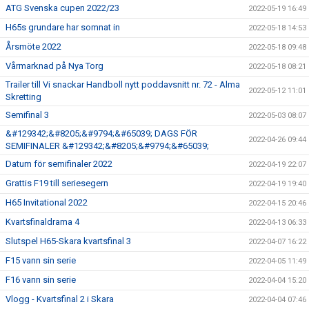
ATG Svenska cupen 2022/23
2022-05-19 16:49
H65s grundare har somnat in
2022-05-18 14:53
Årsmöte 2022
2022-05-18 09:48
Vårmarknad på Nya Torg
2022-05-18 08:21
Trailer till Vi snackar Handboll nytt poddavsnitt nr. 72 - Alma
2022-05-12 11:01
Skretting
Semifinal 3
2022-05-03 08:07
&#129342;&#8205;&#9794;&#65039; DAGS FÖR
2022-04-26 09:44
SEMIFINALER &#129342;&#8205;&#9794;&#65039;
Datum för semifinaler 2022
2022-04-19 22:07
Grattis F19 till seriesegern
2022-04-19 19:40
H65 Invitational 2022
2022-04-15 20:46
Kvartsfinaldrama 4
2022-04-13 06:33
Slutspel H65-Skara kvartsfinal 3
2022-04-07 16:22
F15 vann sin serie
2022-04-05 11:49
F16 vann sin serie
2022-04-04 15:20
Vlogg - Kvartsfinal 2 i Skara
2022-04-04 07:46