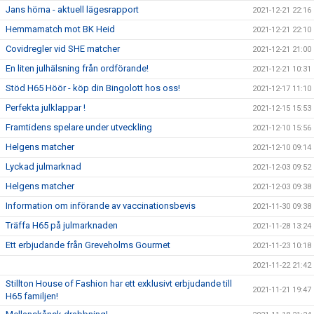
Jans hörna - aktuell lägesrapport
2021-12-21 22:16
Hemmamatch mot BK Heid
2021-12-21 22:10
Covidregler vid SHE matcher
2021-12-21 21:00
En liten julhälsning från ordförande!
2021-12-21 10:31
Stöd H65 Höör - köp din Bingolott hos oss!
2021-12-17 11:10
Perfekta julklappar !
2021-12-15 15:53
Framtidens spelare under utveckling
2021-12-10 15:56
Helgens matcher
2021-12-10 09:14
Lyckad julmarknad
2021-12-03 09:52
Helgens matcher
2021-12-03 09:38
Information om införande av vaccinationsbevis
2021-11-30 09:38
Träffa H65 på julmarknaden
2021-11-28 13:24
Ett erbjudande från Greveholms Gourmet
2021-11-23 10:18
2021-11-22 21:42
Stillton House of Fashion har ett exklusivt erbjudande till
2021-11-21 19:47
H65 familjen!