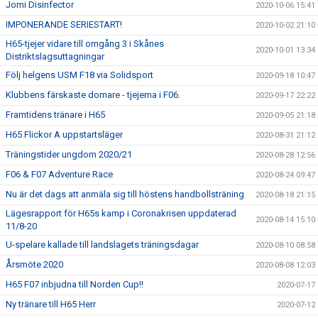
Jomi Disinfector
2020-10-06 15:41
IMPONERANDE SERIESTART!
2020-10-02 21:10
H65-tjejer vidare till omgång 3 i Skånes
2020-10-01 13:34
Distriktslagsuttagningar
Följ helgens USM F18 via Solidsport
2020-09-18 10:47
Klubbens färskaste domare - tjejerna i F06.
2020-09-17 22:22
Framtidens tränare i H65
2020-09-05 21:18
H65 Flickor A uppstartsläger
2020-08-31 21:12
Träningstider ungdom 2020/21
2020-08-28 12:56
F06 & F07 Adventure Race
2020-08-24 09:47
Nu är det dags att anmäla sig till höstens handbollsträning
2020-08-18 21:15
Lägesrapport för H65s kamp i Coronakrisen uppdaterad
2020-08-14 15:10
11/8-20
U-spelare kallade till landslagets träningsdagar
2020-08-10 08:58
Årsmöte 2020
2020-08-08 12:03
H65 F07 inbjudna till Norden Cup!!
2020-07-17
Ny tränare till H65 Herr
2020-07-12