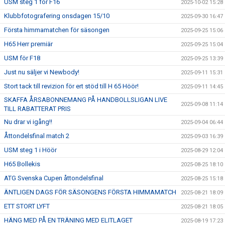
USM steg 1 för F16
2025-10-02 15:28
Klubbfotografering onsdagen 15/10
2025-09-30 16:47
Första himmamatchen för säsongen
2025-09-25 15:06
H65 Herr premiär
2025-09-25 15:04
USM för F18
2025-09-25 13:39
Just nu säljer vi Newbody!
2025-09-11 15:31
Stort tack till revizion för ert stöd till H 65 Höör!
2025-09-11 14:45
SKAFFA ÅRSABONNEMANG PÅ HANDBOLLSLIGAN LIVE
2025-09-08 11:14
TILL RABATTERAT PRIS
Nu drar vi igång!!
2025-09-04 06:44
Åttondelsfinal match 2
2025-09-03 16:39
USM steg 1 i Höör
2025-08-29 12:04
H65 Bollekis
2025-08-25 18:10
ATG Svenska Cupen åttondelsfinal
2025-08-25 15:18
ÄNTLIGEN DAGS FÖR SÄSONGENS FÖRSTA HIMMAMATCH
2025-08-21 18:09
ETT STORT LYFT
2025-08-21 18:05
HÄNG MED PÅ EN TRÄNING MED ELITLAGET
2025-08-19 17:23