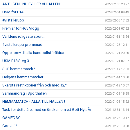
ÄNTLIGEN...NU FYLLER VI HALLEN!!
2022-02-08 23:27
USM för F14
2022-02-04 09:43
#viställerupp
2022-02-03 17:52
Premiär för H65 Vlogg
2022-02-01 07:52
Världens roligaste sport!!
2022-01-31 13:24
#viställerupp promenad
2022-01-26 12:11
Öppet brev till alla handbollsföräldrar
2022-01-21 20:20
USM F18 Steg 3
2022-01-21 07:57
SHE hemmamatch !
2022-01-17 17:53
Helgens hemmamatcher
2022-01-14 10:50
Skärpta restriktioner från och med 12/1
2022-01-12 10:07
Sammandrag i Sporthallen
2022-01-09 18:35
HEMMAMATCH - ALLA TILL HALLEN !
2022-01-05 15:22
Tack för detta året med en önskan om ett Gott Nytt År
2021-12-31 13:44
GAMEDAY !!
2021-12-26 10:17
God Jul !
2021-12-26 10:08