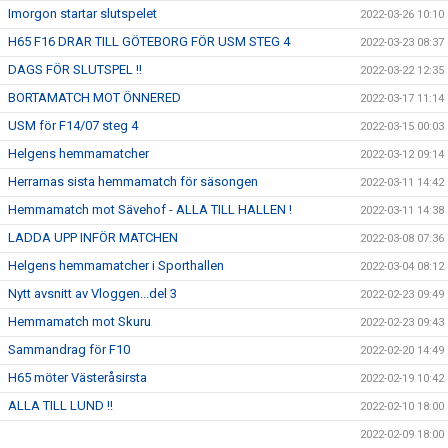
Imorgon startar slutspelet
2022-03-26 10:10
H65 F16 DRAR TILL GÖTEBORG FÖR USM STEG 4
2022-03-23 08:37
DAGS FÖR SLUTSPEL !!
2022-03-22 12:35
BORTAMATCH MOT ÖNNERED
2022-03-17 11:14
USM för F14/07 steg 4
2022-03-15 00:03
Helgens hemmamatcher
2022-03-12 09:14
Herrarnas sista hemmamatch för säsongen
2022-03-11 14:42
Hemmamatch mot Sävehof - ALLA TILL HALLEN !
2022-03-11 14:38
LADDA UPP INFÖR MATCHEN
2022-03-08 07:36
Helgens hemmamatcher i Sporthallen
2022-03-04 08:12
Nytt avsnitt av Vloggen...del 3
2022-02-23 09:49
Hemmamatch mot Skuru
2022-02-23 09:43
Sammandrag för F10
2022-02-20 14:49
H65 möter Västeråsirsta
2022-02-19 10:42
ALLA TILL LUND !!
2022-02-10 18:00
2022-02-09 18:00