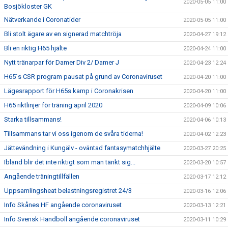
2020-05-05 11:00
Bosjökloster GK
Nätverkande i Coronatider
2020-05-05 11:00
Bli stolt ägare av en signerad matchtröja
2020-04-27 19:12
Bli en riktig H65 hjälte
2020-04-24 11:00
Nytt tränarpar för Damer Div 2/ Damer J
2020-04-23 12:24
H65´s CSR program pausat på grund av Coronaviruset
2020-04-20 11:00
Lägesrapport för H65s kamp i Coronakrisen
2020-04-20 11:00
H65 riktlinjer för träning april 2020
2020-04-09 10:06
Starka tillsammans!
2020-04-06 10:13
Tillsammans tar vi oss igenom de svåra tiderna!
2020-04-02 12:23
Jättevändning i Kungälv - oväntad fantasymatchhjälte
2020-03-27 20:25
Ibland blir det inte riktigt som man tänkt sig...
2020-03-20 10:57
Angående träningtillfällen
2020-03-17 12:12
Uppsamlingsheat belastningsregistret 24/3
2020-03-16 12:06
Info Skånes HF angående coronaviruset
2020-03-13 12:21
Info Svensk Handboll angående coronaviruset
2020-03-11 10:29