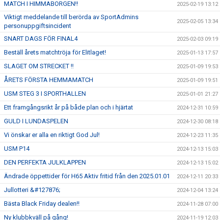
MATCH I HIMMABORGEN!!
2025-02-19 13:12
Viktigt meddelande till berörda av SportAdmins
2025-02-05 13:34
personuppgiftsincident
SNART DAGS FÖR FINAL4
2025-02-03 09:19
Beställ årets matchtröja för Elitlaget!
2025-01-13 17:57
SLAGET OM STRECKET !!
2025-01-09 19:53
ÅRETS FÖRSTA HEMMAMATCH
2025-01-09 19:51
USM STEG 3 I SPORTHALLEN
2025-01-01 21:27
Ett framgångsrikt år på både plan och i hjärtat
2024-12-31 10:59
GULD I LUNDASPELEN
2024-12-30 08:18
Vi önskar er alla en riktigt God Jul!
2024-12-23 11:35
USM P14
2024-12-13 15:03
DEN PERFEKTA JULKLAPPEN
2024-12-13 15:02
Ändrade öppettider för H65 Aktiv fritid från den 2025.01.01
2024-12-11 20:33
Jullotteri &#127876;
2024-12-04 13:24
Bästa Black Friday dealen!!
2024-11-28 07:00
Ny klubbkväll på gång!
2024-11-19 12:03