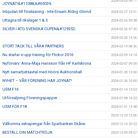
2024-03-03 09:11
JOYNAT!&#11088;&#65039;
Inbjudan till föreläsning - Inte Ensam Aldrig Glömd
2024-02-27 10:51
Uttagna till riksläger 1 & 3
2024-02-26 09:38
SILVER I ATG SVENSKA CUPEN&#129352;
2024-02-26 07:35
2024-02-20 14:56
STORT TACK TILL VÅRA PARTNERS
2024-02-19 08:36
Nu startar vi upp träning för Flickor 2016
2024-02-09 14:14
Nyförvärv: Anna-Maja Hansson från HF Karlskrona
2024-02-07 09:00
Nytt samarbetsavtal med Höörs Auktionshall
2024-01-30 13:00
NYHET – VÅR FÖRENING HAR JOYNAT!
2024-01-26 10:00
USM F16
2024-01-14 13:53
Utförsäljning Föreningspapper
2024-01-08 14:23
USM FÖR F18
2024-01-01 14:48
2023-12-23 12:06
Välkomna extrapengar från Sparbanken Skåne.
2023-12-14 20:53
BESTÄLL DIN MATCHTRÖJA
2023-12-09 09:57