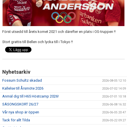
MEDLEMSAVGIFTER 2026/2027
USM
Först utsedd till årets komet 2021 och därefter en plats i OS-truppen !!
HANDBOLLSAKADEMIN
Stort grattis till Bellen och lycka till i Tokyo !!
JL FYSIOCENTER
IDROTTSFÖRSÄKRINGAR
Nyhetsarkiv
Fossum Schultz skadad
2026-08-05 12:10
Kallelse till Årsmöte 2026
2026-07-02 14:09
Anmäl dig till H65 Höstcamp 2026!
2026-07-01 10:18
SÄSONGSKORT 26/27
2026-06-08 16:32
Vår nya shop är öppen
2026-06-05 20:47
Tack för allt Tilda
2026-05-22 09:27