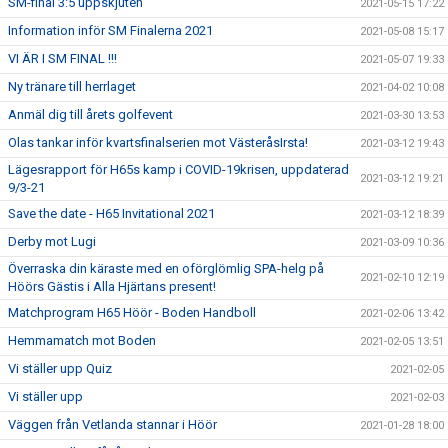
SM-final 3:5 uppskjuten
2021-05-15 17:22
Information inför SM Finalerna 2021
2021-05-08 15:17
VI ÄR I SM FINAL !!!
2021-05-07 19:33
Ny tränare till herrlaget
2021-04-02 10:08
Anmäl dig till årets golfevent
2021-03-30 13:53
Olas tankar inför kvartsfinalserien mot VästeråsIrsta!
2021-03-12 19:43
Lägesrapport för H65s kamp i COVID-19krisen, uppdaterad
2021-03-12 19:21
9/3-21
Save the date - H65 Invitational 2021
2021-03-12 18:39
Derby mot Lugi
2021-03-09 10:36
Överraska din käraste med en oförglömlig SPA-helg på
2021-02-10 12:19
Höörs Gästis i Alla Hjärtans present!
Matchprogram H65 Höör - Boden Handboll
2021-02-06 13:42
Hemmamatch mot Boden
2021-02-05 13:51
Vi ställer upp Quiz
2021-02-05
Vi ställer upp
2021-02-03
Väggen från Vetlanda stannar i Höör
2021-01-28 18:00