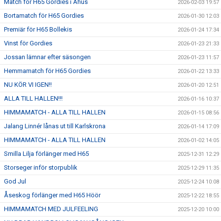
Match för H65 Gordies i Åhus
2026-02-03 19:57
Bortamatch för H65 Gordies
2026-01-30 12:03
Premiär för H65 Bollekis
2026-01-24 17:34
Vinst för Gordies
2026-01-23 21:33
Jossan lämnar efter säsongen
2026-01-23 11:57
Hemmamatch för H65 Gordies
2026-01-22 13:33
NU KÖR VI IGEN!!
2026-01-20 12:51
ALLA TILL HALLEN!!!
2026-01-16 10:37
HIMMAMATCH - ALLA TILL HALLEN
2026-01-15 08:56
Jalang Linnér lånas ut till Karlskrona
2026-01-14 17:09
HIMMAMATCH - ALLA TILL HALLEN
2026-01-02 14:05
Smilla Lilja förlänger med H65
2025-12-31 12:29
Storseger inför storpublik
2025-12-29 11:35
God Jul
2025-12-24 10:08
Åseskog förlänger med H65 Höör
2025-12-22 18:55
HIMMAMATCH MED JULFEELING
2025-12-20 10:00