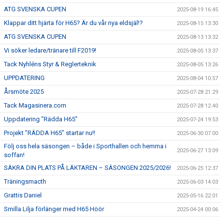
ATG SVENSKA CUPEN
2025-08-19 16:45
Klappar ditt hjärta för H65? Är du vår nya eldsjäl!?
2025-08-15 13:30
ATG SVENSKA CUPEN
2025-08-13 13:32
Vi söker ledare/tränare till F2019!
2025-08-05 13:37
Tack Nyhléns Styr & Reglerteknik
2025-08-05 13:26
UPPDATERING
2025-08-04 10:57
Årsmöte 2025
2025-07-28 21:29
Tack Magasinera.com
2025-07-28 12:40
Uppdatering "Rädda H65"
2025-07-24 19:53
Projekt ”RÄDDA H65” startar nu!!
2025-06-30 07:00
Följ oss hela säsongen – både i Sporthallen och hemma i
2025-06-27 13:09
soffan!
SÄKRA DIN PLATS PÅ LÄKTAREN – SÄSONGEN 2025/2026!
2025-06-25 12:37
Träningsmacth
2025-06-03 14:03
Grattis Daniel
2025-05-16 22:01
Smilla Lilja förlänger med H65 Höör
2025-04-24 00:06