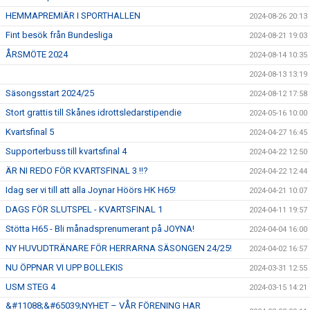
HEMMAPREMIÄR I SPORTHALLEN
2024-08-26 20:13
Fint besök från Bundesliga
2024-08-21 19:03
ÅRSMÖTE 2024
2024-08-14 10:35
2024-08-13 13:19
Säsongsstart 2024/25
2024-08-12 17:58
Stort grattis till Skånes idrottsledarstipendie
2024-05-16 10:00
Kvartsfinal 5
2024-04-27 16:45
Supporterbuss till kvartsfinal 4
2024-04-22 12:50
ÄR NI REDO FÖR KVARTSFINAL 3 !!?
2024-04-22 12:44
Idag ser vi till att alla Joynar Höörs HK H65!
2024-04-21 10:07
DAGS FÖR SLUTSPEL - KVARTSFINAL 1
2024-04-11 19:57
Stötta H65 - Bli månadsprenumerant på JOYNA!
2024-04-04 16:00
NY HUVUDTRÄNARE FÖR HERRARNA SÄSONGEN 24/25!
2024-04-02 16:57
NU ÖPPNAR VI UPP BOLLEKIS
2024-03-31 12:55
USM STEG 4
2024-03-15 14:21
&#11088;&#65039;NYHET – VÅR FÖRENING HAR