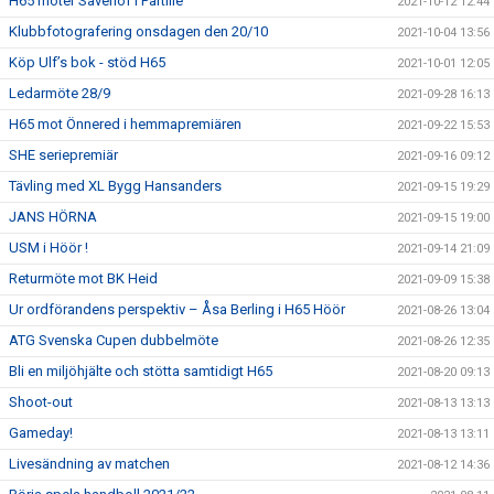
H65 möter Sävehof i Partille
2021-10-12 12:44
Klubbfotografering onsdagen den 20/10
2021-10-04 13:56
Köp Ulf’s bok - stöd H65
2021-10-01 12:05
Ledarmöte 28/9
2021-09-28 16:13
H65 mot Önnered i hemmapremiären
2021-09-22 15:53
SHE seriepremiär
2021-09-16 09:12
Tävling med XL Bygg Hansanders
2021-09-15 19:29
JANS HÖRNA
2021-09-15 19:00
USM i Höör !
2021-09-14 21:09
Returmöte mot BK Heid
2021-09-09 15:38
Ur ordförandens perspektiv – Åsa Berling i H65 Höör
2021-08-26 13:04
ATG Svenska Cupen dubbelmöte
2021-08-26 12:35
Bli en miljöhjälte och stötta samtidigt H65
2021-08-20 09:13
Shoot-out
2021-08-13 13:13
Gameday!
2021-08-13 13:11
Livesändning av matchen
2021-08-12 14:36