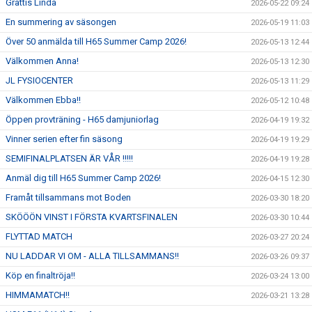
Grattis Linda
2026-05-22 09:24
En summering av säsongen
2026-05-19 11:03
Över 50 anmälda till H65 Summer Camp 2026!
2026-05-13 12:44
Välkommen Anna!
2026-05-13 12:30
JL FYSIOCENTER
2026-05-13 11:29
Välkommen Ebba!!
2026-05-12 10:48
Öppen provträning - H65 damjuniorlag
2026-04-19 19:32
Vinner serien efter fin säsong
2026-04-19 19:29
SEMIFINALPLATSEN ÄR VÅR !!!!!
2026-04-19 19:28
Anmäl dig till H65 Summer Camp 2026!
2026-04-15 12:30
Framåt tillsammans mot Boden
2026-03-30 18:20
SKÖÖÖN VINST I FÖRSTA KVARTSFINALEN
2026-03-30 10:44
FLYTTAD MATCH
2026-03-27 20:24
NU LADDAR VI OM - ALLA TILLSAMMANS!!
2026-03-26 09:37
Köp en finaltröja!!
2026-03-24 13:00
HIMMAMATCH!!
2026-03-21 13:28