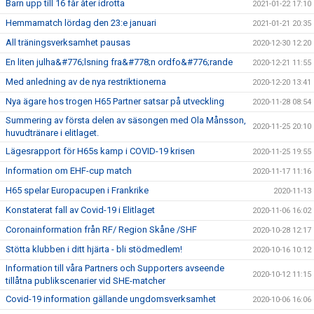
Barn upp till 16 får åter idrotta
2021-01-22 17:10
Hemmamatch lördag den 23:e januari
2021-01-21 20:35
All träningsverksamhet pausas
2020-12-30 12:20
En liten julha&#776;lsning fra&#778;n ordfo&#776;rande
2020-12-21 11:55
Med anledning av de nya restriktionerna
2020-12-20 13:41
Nya ägare hos trogen H65 Partner satsar på utveckling
2020-11-28 08:54
Summering av första delen av säsongen med Ola Månsson,
2020-11-25 20:10
huvudtränare i elitlaget.
Lägesrapport för H65s kamp i COVID-19 krisen
2020-11-25 19:55
Information om EHF-cup match
2020-11-17 11:16
H65 spelar Europacupen i Frankrike
2020-11-13
Konstaterat fall av Covid-19 i Elitlaget
2020-11-06 16:02
Coronainformation från RF/ Region Skåne /SHF
2020-10-28 12:17
Stötta klubben i ditt hjärta - bli stödmedlem!
2020-10-16 10:12
Information till våra Partners och Supporters avseende
2020-10-12 11:15
tillåtna publikscenarier vid SHE-matcher
Covid-19 information gällande ungdomsverksamhet
2020-10-06 16:06