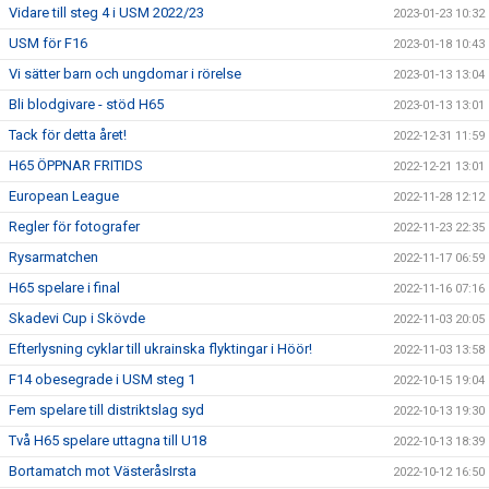
Vidare till steg 4 i USM 2022/23
2023-01-23 10:32
USM för F16
2023-01-18 10:43
Vi sätter barn och ungdomar i rörelse
2023-01-13 13:04
Bli blodgivare - stöd H65
2023-01-13 13:01
Tack för detta året!
2022-12-31 11:59
H65 ÖPPNAR FRITIDS
2022-12-21 13:01
European League
2022-11-28 12:12
Regler för fotografer
2022-11-23 22:35
Rysarmatchen
2022-11-17 06:59
H65 spelare i final
2022-11-16 07:16
Skadevi Cup i Skövde
2022-11-03 20:05
Efterlysning cyklar till ukrainska flyktingar i Höör!
2022-11-03 13:58
F14 obesegrade i USM steg 1
2022-10-15 19:04
Fem spelare till distriktslag syd
2022-10-13 19:30
Två H65 spelare uttagna till U18
2022-10-13 18:39
Bortamatch mot VästeråsIrsta
2022-10-12 16:50