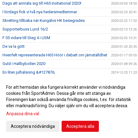
Dags att anmäla sig till H65 Invitational 2020!
2020-03-03 18:50
I lördags fick vi två nya hedersmedlemmar
2020-02-23 20:41
Skretting tillbaka när Kungälvs HK besegrades
2020-02-22 17:32
Supporterbuss Lund 16/2
2020-02-10 15:26
F 05 vidare till Steg 4 i USM
2020-02-05 10:31
De va la gött
2020-01-20 20:35
Hvenfelt representerade H65 Höör i debatt om jämställdhet
2020-01-17 09:55
Guld i Hallbybollen 2020
2020-01-08 09:26
En liten julhälsning &#127876;
2019-12-23 11:23
Bli H65 volontär
2019-12-12 11:34
För att hemsidan ska fungera korrekt använder vi nödvändiga
Nylansering - H65 Shoppen
2019-11-28 17:00
cookies från SportAdmin. Dessa går inte att stänga av.
Flickor A vidare till Steg 3 i USM
2019-11-25 09:51
Föreningen kan också använda frivilliga cookies, t.ex. för statistik
eller marknadsföring. Du väljer själv om du vill acceptera dessa.
Radiointervju med tre tjejer från F 09
2019-11-13 11:16
Anpassa dina val
Save the date!
2019-11-05 14:45
Grym Gry och pigg Pripp när Heid besegrades
2019-11-02 18:40
Acceptera nödvändiga
Acceptera alla
EHF-cupen: Knapp seger efter stark insats
2019-10-12 19:18