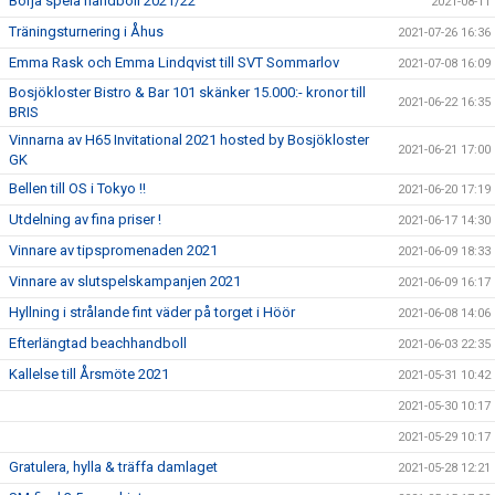
Börja spela handboll 2021/22
2021-08-11
Träningsturnering i Åhus
2021-07-26 16:36
Emma Rask och Emma Lindqvist till SVT Sommarlov
2021-07-08 16:09
Bosjökloster Bistro & Bar 101 skänker 15.000:- kronor till
2021-06-22 16:35
BRIS
Vinnarna av H65 Invitational 2021 hosted by Bosjökloster
2021-06-21 17:00
GK
Bellen till OS i Tokyo !!
2021-06-20 17:19
Utdelning av fina priser !
2021-06-17 14:30
Vinnare av tipspromenaden 2021
2021-06-09 18:33
Vinnare av slutspelskampanjen 2021
2021-06-09 16:17
Hyllning i strålande fint väder på torget i Höör
2021-06-08 14:06
Efterlängtad beachhandboll
2021-06-03 22:35
Kallelse till Årsmöte 2021
2021-05-31 10:42
2021-05-30 10:17
2021-05-29 10:17
Gratulera, hylla & träffa damlaget
2021-05-28 12:21