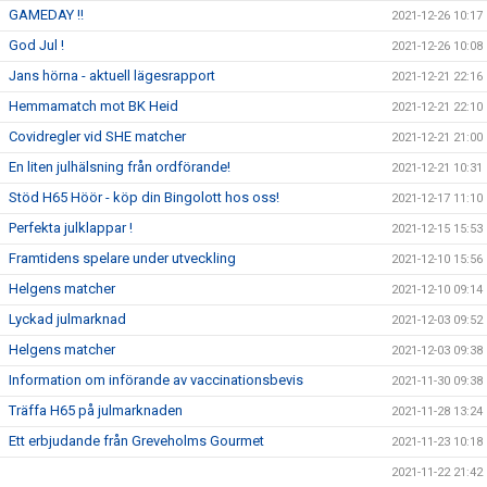
GAMEDAY !!
2021-12-26 10:17
God Jul !
2021-12-26 10:08
Jans hörna - aktuell lägesrapport
2021-12-21 22:16
Hemmamatch mot BK Heid
2021-12-21 22:10
Covidregler vid SHE matcher
2021-12-21 21:00
En liten julhälsning från ordförande!
2021-12-21 10:31
Stöd H65 Höör - köp din Bingolott hos oss!
2021-12-17 11:10
Perfekta julklappar !
2021-12-15 15:53
Framtidens spelare under utveckling
2021-12-10 15:56
Helgens matcher
2021-12-10 09:14
Lyckad julmarknad
2021-12-03 09:52
Helgens matcher
2021-12-03 09:38
Information om införande av vaccinationsbevis
2021-11-30 09:38
Träffa H65 på julmarknaden
2021-11-28 13:24
Ett erbjudande från Greveholms Gourmet
2021-11-23 10:18
2021-11-22 21:42