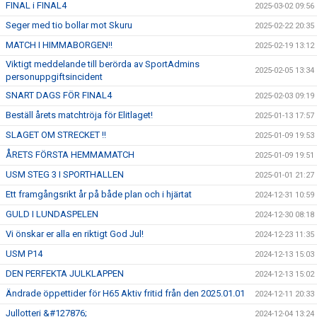
FINAL i FINAL4
2025-03-02 09:56
Seger med tio bollar mot Skuru
2025-02-22 20:35
MATCH I HIMMABORGEN!!
2025-02-19 13:12
Viktigt meddelande till berörda av SportAdmins
2025-02-05 13:34
personuppgiftsincident
SNART DAGS FÖR FINAL4
2025-02-03 09:19
Beställ årets matchtröja för Elitlaget!
2025-01-13 17:57
SLAGET OM STRECKET !!
2025-01-09 19:53
ÅRETS FÖRSTA HEMMAMATCH
2025-01-09 19:51
USM STEG 3 I SPORTHALLEN
2025-01-01 21:27
Ett framgångsrikt år på både plan och i hjärtat
2024-12-31 10:59
GULD I LUNDASPELEN
2024-12-30 08:18
Vi önskar er alla en riktigt God Jul!
2024-12-23 11:35
USM P14
2024-12-13 15:03
DEN PERFEKTA JULKLAPPEN
2024-12-13 15:02
Ändrade öppettider för H65 Aktiv fritid från den 2025.01.01
2024-12-11 20:33
Jullotteri &#127876;
2024-12-04 13:24