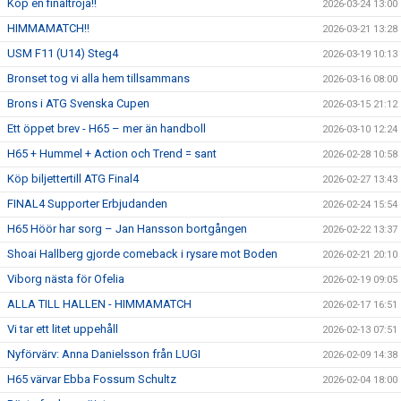
Köp en finaltröja!!
2026-03-24 13:00
HIMMAMATCH!!
2026-03-21 13:28
USM F11 (U14) Steg4
2026-03-19 10:13
Bronset tog vi alla hem tillsammans
2026-03-16 08:00
Brons i ATG Svenska Cupen
2026-03-15 21:12
Ett öppet brev - H65 – mer än handboll
2026-03-10 12:24
H65 + Hummel + Action och Trend = sant
2026-02-28 10:58
Köp biljettertill ATG Final4
2026-02-27 13:43
FINAL4 Supporter Erbjudanden
2026-02-24 15:54
H65 Höör har sorg – Jan Hansson bortgången
2026-02-22 13:37
Shoai Hallberg gjorde comeback i rysare mot Boden
2026-02-21 20:10
Viborg nästa för Ofelia
2026-02-19 09:05
ALLA TILL HALLEN - HIMMAMATCH
2026-02-17 16:51
Vi tar ett litet uppehåll
2026-02-13 07:51
Nyförvärv: Anna Danielsson från LUGI
2026-02-09 14:38
H65 värvar Ebba Fossum Schultz
2026-02-04 18:00