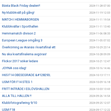
Bästa Black Friday dealen!!
2024-11-28 07:00
Ny klubbkväll på gång!
2024-11-19 12:03
MATCH I HEMMABORGEN
2024-11-11 19:54
Klubbkvällar i Sporthallen
2024-11-11 13:40
Hemmamatch divison 2
2024-11-06 08:33
European League omgång 3
2024-11-05 07:02
Överkörning av Aranäs i kvartsfinal ett
2024-10-29 23:14
Nu ska kvartsfinalerna avgöras!
2024-10-28 09:09
Flickor 2017 söker ledare
2024-10-21 12:47
JOYNA oss idag!
2024-10-16 14:46
H65 F14 OBESEGRADE &#128293;
2024-10-13 17:11
USM FÖR F14 STEG 1
2024-10-09 16:18
FRITT INTRÄDE I ESLÖVSHALLEN
2024-10-03 13:43
ALLA TILL HALLEN !!
2024-09-26 14:54
Klubbfotografering 9/10
2024-09-25 12:07
USM F18
2024-09-17 12:22