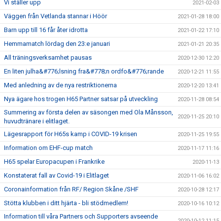
Vi ställer upp
2021-02-03
Väggen från Vetlanda stannar i Höör
2021-01-28 18:00
Barn upp till 16 får åter idrotta
2021-01-22 17:10
Hemmamatch lördag den 23:e januari
2021-01-21 20:35
All träningsverksamhet pausas
2020-12-30 12:20
En liten julha&#776;lsning fra&#778;n ordfo&#776;rande
2020-12-21 11:55
Med anledning av de nya restriktionerna
2020-12-20 13:41
Nya ägare hos trogen H65 Partner satsar på utveckling
2020-11-28 08:54
Summering av första delen av säsongen med Ola Månsson,
2020-11-25 20:10
huvudtränare i elitlaget.
Lägesrapport för H65s kamp i COVID-19 krisen
2020-11-25 19:55
Information om EHF-cup match
2020-11-17 11:16
H65 spelar Europacupen i Frankrike
2020-11-13
Konstaterat fall av Covid-19 i Elitlaget
2020-11-06 16:02
Coronainformation från RF/ Region Skåne /SHF
2020-10-28 12:17
Stötta klubben i ditt hjärta - bli stödmedlem!
2020-10-16 10:12
Information till våra Partners och Supporters avseende
2020-10-12 11:15