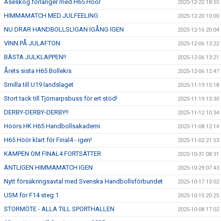
Åseskog förlänger med H65 Höör
2025-12-22 18:55
HIMMAMATCH MED JULFEELING
2025-12-20 10:00
NU DRAR HANDBOLLSLIGAN IGÅNG IGEN
2025-12-16 20:04
VINN PÅ JULAFTON
2025-12-06 13:22
BÄSTA JULKLAPPEN!!
2025-12-06 13:21
Årets sista H65 Bollekis
2025-12-06 12:47
Smilla till U19 landslaget
2025-11-19 15:18
Stort tack till Tjörnarpsbuss för ert stöd!
2025-11-19 13:30
DERBY-DERBY-DERBY!!
2025-11-12 10:34
Höörs HK H65 Handbollsakademi
2025-11-08 12:14
H65 Höör klart för Final4 - igen!
2025-11-02 21:53
KAMPEN OM FINAL4 FORTSÄTTER
2025-10-31 08:31
ÄNTLIGEN HIMMAMATCH IGEN
2025-10-29 07:43
Nytt försäkringsavtal med Svenska Handbollsförbundet
2025-10-17 13:02
USM för F14 steg 1
2025-10-15 20:25
STORMÖTE - ALLA TILL SPORTHALLEN
2025-10-08 17:02