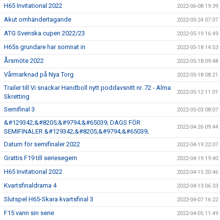
H65 Invitational 2022
2022-06-08 19:39
Akut omhändertagande
2022-05-24 07:07
ATG Svenska cupen 2022/23
2022-05-19 16:49
H65s grundare har somnat in
2022-05-18 14:53
Årsmöte 2022
2022-05-18 09:48
Vårmarknad på Nya Torg
2022-05-18 08:21
Trailer till Vi snackar Handboll nytt poddavsnitt nr. 72 - Alma
2022-05-12 11:01
Skretting
Semifinal 3
2022-05-03 08:07
&#129342;&#8205;&#9794;&#65039; DAGS FÖR
2022-04-26 09:44
SEMIFINALER &#129342;&#8205;&#9794;&#65039;
Datum för semifinaler 2022
2022-04-19 22:07
Grattis F19 till seriesegern
2022-04-19 19:40
H65 Invitational 2022
2022-04-15 20:46
Kvartsfinaldrama 4
2022-04-13 06:33
Slutspel H65-Skara kvartsfinal 3
2022-04-07 16:22
F15 vann sin serie
2022-04-05 11:49