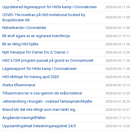
Uppdaterad lägesrapport för H65s kamp i Coronakrisen
2020-05-05 11:00
COVID-19s inverkan på H65 Invitational hosted by
2020-05-05 11:00
Bosjökloster GK
Nätverkande i Coronatider
2020-05-05 11:00
Bli stolt ägare av en signerad matchtröja
2020-04-27 19:12
Bli en riktig H65 hjälte
2020-04-24 11:00
Nytt tränarpar för Damer Div 2/ Damer J
2020-04-23 12:24
H65´s CSR program pausat på grund av Coronaviruset
2020-04-20 11:00
Lägesrapport för H65s kamp i Coronakrisen
2020-04-20 11:00
H65 riktlinjer för träning april 2020
2020-04-09 10:06
Starka tillsammans!
2020-04-06 10:13
Tillsammans tar vi oss igenom de svåra tiderna!
2020-04-02 12:23
Jättevändning i Kungälv - oväntad fantasymatchhjälte
2020-03-27 20:25
Ibland blir det inte riktigt som man tänkt sig...
2020-03-20 10:57
Angående träningtillfällen
2020-03-17 12:12
Uppsamlingsheat belastningsregistret 24/3
2020-03-16 12:06