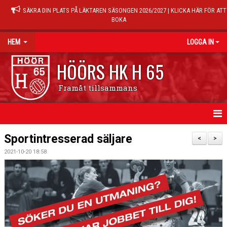
SÄKRA DIN PLATS PÅ LÄKTAREN SÄSONGEN 2026/2027 | KLICKA HÄR FÖR ATT
BOKA
HEM
LOGGA IN
HÖÖRS HK H 65
Framåt tillsammans
HEM
Sportintresserad säljare
<
>
2021-10-20 18:58
NYHETER
KALENDER
MATCHER
TRÄNINGSTIDER