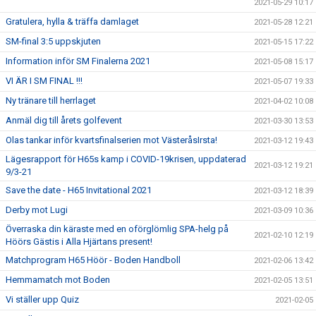
2021-05-29 10:17
Gratulera, hylla & träffa damlaget
2021-05-28 12:21
SM-final 3:5 uppskjuten
2021-05-15 17:22
Information inför SM Finalerna 2021
2021-05-08 15:17
VI ÄR I SM FINAL !!!
2021-05-07 19:33
Ny tränare till herrlaget
2021-04-02 10:08
Anmäl dig till årets golfevent
2021-03-30 13:53
Olas tankar inför kvartsfinalserien mot VästeråsIrsta!
2021-03-12 19:43
Lägesrapport för H65s kamp i COVID-19krisen, uppdaterad
2021-03-12 19:21
9/3-21
Save the date - H65 Invitational 2021
2021-03-12 18:39
Derby mot Lugi
2021-03-09 10:36
Överraska din käraste med en oförglömlig SPA-helg på
2021-02-10 12:19
Höörs Gästis i Alla Hjärtans present!
Matchprogram H65 Höör - Boden Handboll
2021-02-06 13:42
Hemmamatch mot Boden
2021-02-05 13:51
Vi ställer upp Quiz
2021-02-05