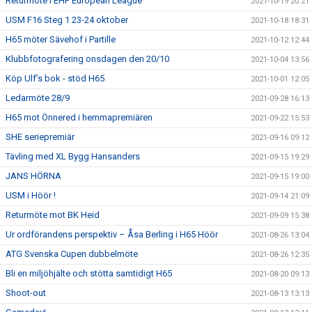
Returmöte i EHF European League
2021-10-19 20:21
USM F16 Steg 1 23-24 oktober
2021-10-18 18:31
H65 möter Sävehof i Partille
2021-10-12 12:44
Klubbfotografering onsdagen den 20/10
2021-10-04 13:56
Köp Ulf’s bok - stöd H65
2021-10-01 12:05
Ledarmöte 28/9
2021-09-28 16:13
H65 mot Önnered i hemmapremiären
2021-09-22 15:53
SHE seriepremiär
2021-09-16 09:12
Tävling med XL Bygg Hansanders
2021-09-15 19:29
JANS HÖRNA
2021-09-15 19:00
USM i Höör !
2021-09-14 21:09
Returmöte mot BK Heid
2021-09-09 15:38
Ur ordförandens perspektiv – Åsa Berling i H65 Höör
2021-08-26 13:04
ATG Svenska Cupen dubbelmöte
2021-08-26 12:35
Bli en miljöhjälte och stötta samtidigt H65
2021-08-20 09:13
Shoot-out
2021-08-13 13:13