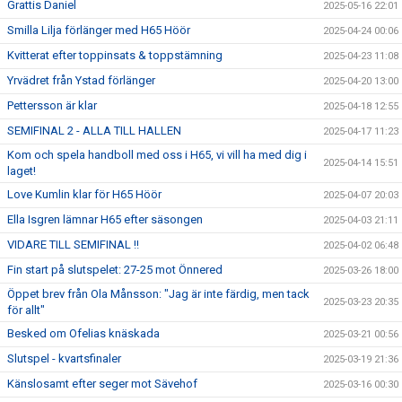
Grattis Daniel
2025-05-16 22:01
Smilla Lilja förlänger med H65 Höör
2025-04-24 00:06
Kvitterat efter toppinsats & toppstämning
2025-04-23 11:08
Yrvädret från Ystad förlänger
2025-04-20 13:00
Pettersson är klar
2025-04-18 12:55
SEMIFINAL 2 - ALLA TILL HALLEN
2025-04-17 11:23
Kom och spela handboll med oss i H65, vi vill ha med dig i
2025-04-14 15:51
laget!
Love Kumlin klar för H65 Höör
2025-04-07 20:03
Ella Isgren lämnar H65 efter säsongen
2025-04-03 21:11
VIDARE TILL SEMIFINAL !!
2025-04-02 06:48
Fin start på slutspelet: 27-25 mot Önnered
2025-03-26 18:00
Öppet brev från Ola Månsson: "Jag är inte färdig, men tack
2025-03-23 20:35
för allt"
Besked om Ofelias knäskada
2025-03-21 00:56
Slutspel - kvartsfinaler
2025-03-19 21:36
Känslosamt efter seger mot Sävehof
2025-03-16 00:30