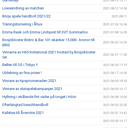
Gameday!
2021-08-13 13:11
Livesändning av matchen
2021-08-12 14:36
Börja spela handboll 2021/22
2021-08-11
Träningsturnering i Åhus
2021-07-26 16:36
Emma Rask och Emma Lindqvist till SVT Sommarlov
2021-07-08 16:09
Bosjökloster Bistro & Bar 101 skänker 15.000:- kronor till
2021-06-22 16:35
BRIS
Vinnarna av H65 Invitational 2021 hosted by Bosjökloster
2021-06-21 17:00
GK
Bellen till OS i Tokyo !!
2021-06-20 17:19
Utdelning av fina priser !
2021-06-17 14:30
Vinnare av tipspromenaden 2021
2021-06-09 18:33
Vinnare av slutspelskampanjen 2021
2021-06-09 16:17
Hyllning i strålande fint väder på torget i Höör
2021-06-08 14:06
Efterlängtad beachhandboll
2021-06-03 22:35
Kallelse till Årsmöte 2021
2021-05-31 10:42
2021-05-30 10:17