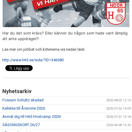
MEDLEMSAVGIFTER 2026/2027
USM
Har du det som krävs? Eller känner du någon som hade varit lämplig
HANDBOLLSAKADEMIN
att anta uppdraget?
JL FYSIOCENTER
Läs mer om jobbet och kriterierna via nedan länk:
IDROTTSFÖRSÄKRINGAR
http://www.h65.se/sida/?ID=346380
Nyhetsarkiv
Fossum Schultz skadad
2026-08-05 12:10
Kallelse till Årsmöte 2026
2026-07-02 14:09
Anmäl dig till H65 Höstcamp 2026!
2026-07-01 10:18
SÄSONGSKORT 26/27
2026-06-08 16:32