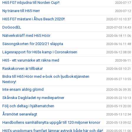
H65 F07 inbjudna till Norden Cup!!
2020-07-17
Ny tränare till H65 Herr
2020-07-12
H65 F07 mästare i Åhus Beach 2020!!
2020-07-10 10:37
DoGoodEL
2020-07-03 14:43
Nätverksträff med H65 Höör
2020-06-18 11:06
Säsongskorten för 2020/21 släppta
2020-06-16 11:48
Lägesrapport för H65s kamp i Coronakrisen
2020-06-12 08:00
H65 - ett varumärke att räkna med
2020-06-11
Raskakorven är tillbaka!
2020-06-03 10:21
Bidra till H65 Höör med e-bok och ljudbokstjänsten
2020-05-27 13:55
Nextory!
Inte ensam aldrig glömd
2020-05-26 09:35
Skånska Dagbladet ny mediepartner
2020-05-22 10:13
Följ och deltag i hjältematchen
2020-05-19 20:00
Årsmötet senarelagt
2020-05-13 12:34
Handbollens samhällsnytta uppgår till 120 miljoner kronor
2020-05-13 09:02
H65’s ungdomars framfart lämnar avtryck både här och där!
2020-05-05 11:00