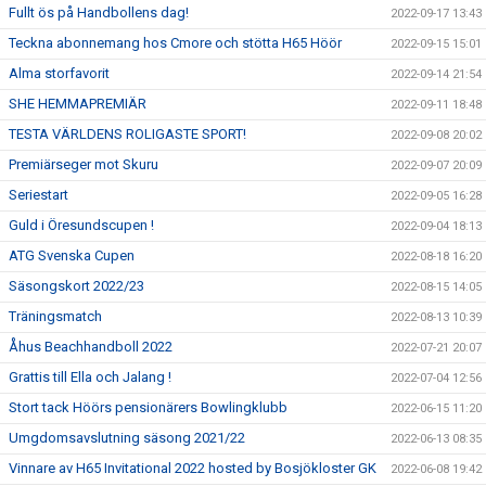
Fullt ös på Handbollens dag!
2022-09-17 13:43
Teckna abonnemang hos Cmore och stötta H65 Höör
2022-09-15 15:01
Alma storfavorit
2022-09-14 21:54
SHE HEMMAPREMIÄR
2022-09-11 18:48
TESTA VÄRLDENS ROLIGASTE SPORT!
2022-09-08 20:02
Premiärseger mot Skuru
2022-09-07 20:09
Seriestart
2022-09-05 16:28
Guld i Öresundscupen !
2022-09-04 18:13
ATG Svenska Cupen
2022-08-18 16:20
Säsongskort 2022/23
2022-08-15 14:05
Träningsmatch
2022-08-13 10:39
Åhus Beachhandboll 2022
2022-07-21 20:07
Grattis till Ella och Jalang !
2022-07-04 12:56
Stort tack Höörs pensionärers Bowlingklubb
2022-06-15 11:20
Umgdomsavslutning säsong 2021/22
2022-06-13 08:35
Vinnare av H65 Invitational 2022 hosted by Bosjökloster GK
2022-06-08 19:42