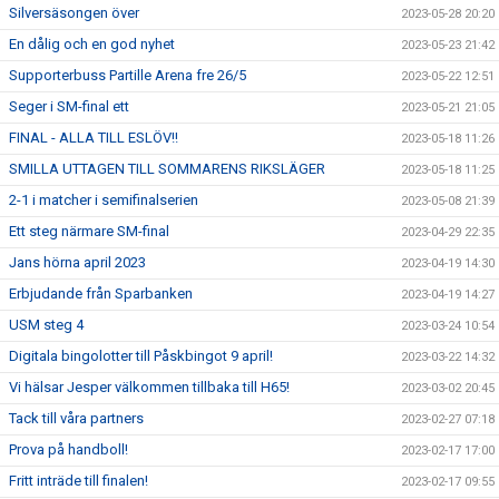
Silversäsongen över
2023-05-28 20:20
En dålig och en god nyhet
2023-05-23 21:42
Supporterbuss Partille Arena fre 26/5
2023-05-22 12:51
Seger i SM-final ett
2023-05-21 21:05
FINAL - ALLA TILL ESLÖV!!
2023-05-18 11:26
SMILLA UTTAGEN TILL SOMMARENS RIKSLÄGER
2023-05-18 11:25
2-1 i matcher i semifinalserien
2023-05-08 21:39
Ett steg närmare SM-final
2023-04-29 22:35
Jans hörna april 2023
2023-04-19 14:30
Erbjudande från Sparbanken
2023-04-19 14:27
USM steg 4
2023-03-24 10:54
Digitala bingolotter till Påskbingot 9 april!
2023-03-22 14:32
Vi hälsar Jesper välkommen tillbaka till H65!
2023-03-02 20:45
Tack till våra partners
2023-02-27 07:18
Prova på handboll!
2023-02-17 17:00
Fritt inträde till finalen!
2023-02-17 09:55