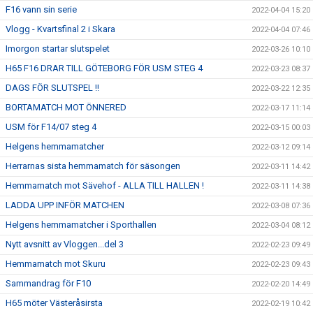
F16 vann sin serie
2022-04-04 15:20
Vlogg - Kvartsfinal 2 i Skara
2022-04-04 07:46
Imorgon startar slutspelet
2022-03-26 10:10
H65 F16 DRAR TILL GÖTEBORG FÖR USM STEG 4
2022-03-23 08:37
DAGS FÖR SLUTSPEL !!
2022-03-22 12:35
BORTAMATCH MOT ÖNNERED
2022-03-17 11:14
USM för F14/07 steg 4
2022-03-15 00:03
Helgens hemmamatcher
2022-03-12 09:14
Herrarnas sista hemmamatch för säsongen
2022-03-11 14:42
Hemmamatch mot Sävehof - ALLA TILL HALLEN !
2022-03-11 14:38
LADDA UPP INFÖR MATCHEN
2022-03-08 07:36
Helgens hemmamatcher i Sporthallen
2022-03-04 08:12
Nytt avsnitt av Vloggen...del 3
2022-02-23 09:49
Hemmamatch mot Skuru
2022-02-23 09:43
Sammandrag för F10
2022-02-20 14:49
H65 möter Västeråsirsta
2022-02-19 10:42