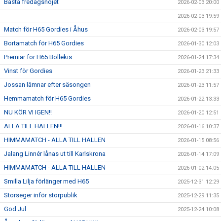
Bästa fredagsnöjet
2026-02-03 20:00
2026-02-03 19:59
Match för H65 Gordies i Åhus
2026-02-03 19:57
Bortamatch för H65 Gordies
2026-01-30 12:03
Premiär för H65 Bollekis
2026-01-24 17:34
Vinst för Gordies
2026-01-23 21:33
Jossan lämnar efter säsongen
2026-01-23 11:57
Hemmamatch för H65 Gordies
2026-01-22 13:33
NU KÖR VI IGEN!!
2026-01-20 12:51
ALLA TILL HALLEN!!!
2026-01-16 10:37
HIMMAMATCH - ALLA TILL HALLEN
2026-01-15 08:56
Jalang Linnér lånas ut till Karlskrona
2026-01-14 17:09
HIMMAMATCH - ALLA TILL HALLEN
2026-01-02 14:05
Smilla Lilja förlänger med H65
2025-12-31 12:29
Storseger inför storpublik
2025-12-29 11:35
God Jul
2025-12-24 10:08