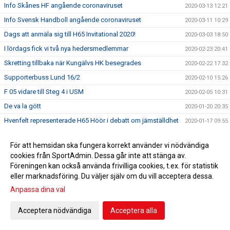
Info Skånes HF angående coronaviruset
2020-03-13 12:21
Info Svensk Handboll angående coronaviruset
2020-03-11 10:29
Dags att anmäla sig till H65 Invitational 2020!
2020-03-03 18:50
I lördags fick vi två nya hedersmedlemmar
2020-02-23 20:41
Skretting tillbaka när Kungälvs HK besegrades
2020-02-22 17:32
Supporterbuss Lund 16/2
2020-02-10 15:26
F 05 vidare till Steg 4 i USM
2020-02-05 10:31
De va la gött
2020-01-20 20:35
Hvenfelt representerade H65 Höör i debatt om jämställdhet
2020-01-17 09:55
Guld i Hallbybollen 2020
2020-01-08 09:26
För att hemsidan ska fungera korrekt använder vi nödvändiga
En liten julhälsning &#127876;
2019-12-23 11:23
cookies från SportAdmin. Dessa går inte att stänga av.
Bli H65 volontär
2019-12-12 11:34
Föreningen kan också använda frivilliga cookies, t.ex. för statistik
eller marknadsföring. Du väljer själv om du vill acceptera dessa.
Nylansering - H65 Shoppen
2019-11-28 17:00
Anpassa dina val
Flickor A vidare till Steg 3 i USM
2019-11-25 09:51
Radiointervju med tre tjejer från F 09
2019-11-13 11:16
Acceptera nödvändiga
Acceptera alla
Save the date!
2019-11-05 14:45