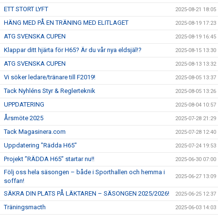
ETT STORT LYFT
2025-08-21 18:05
HÄNG MED PÅ EN TRÄNING MED ELITLAGET
2025-08-19 17:23
ATG SVENSKA CUPEN
2025-08-19 16:45
Klappar ditt hjärta för H65? Är du vår nya eldsjäl!?
2025-08-15 13:30
ATG SVENSKA CUPEN
2025-08-13 13:32
Vi söker ledare/tränare till F2019!
2025-08-05 13:37
Tack Nyhléns Styr & Reglerteknik
2025-08-05 13:26
UPPDATERING
2025-08-04 10:57
Årsmöte 2025
2025-07-28 21:29
Tack Magasinera.com
2025-07-28 12:40
Uppdatering "Rädda H65"
2025-07-24 19:53
Projekt ”RÄDDA H65” startar nu!!
2025-06-30 07:00
Följ oss hela säsongen – både i Sporthallen och hemma i
2025-06-27 13:09
soffan!
SÄKRA DIN PLATS PÅ LÄKTAREN – SÄSONGEN 2025/2026!
2025-06-25 12:37
Träningsmacth
2025-06-03 14:03