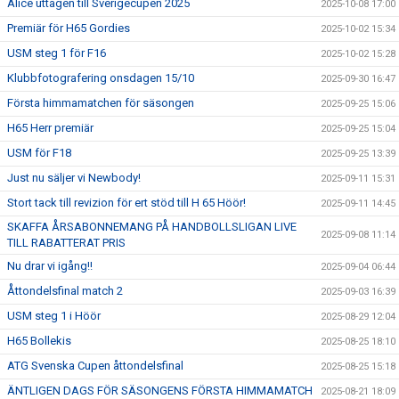
Alice uttagen till Sverigecupen 2025
2025-10-08 17:00
Premiär för H65 Gordies
2025-10-02 15:34
USM steg 1 för F16
2025-10-02 15:28
Klubbfotografering onsdagen 15/10
2025-09-30 16:47
Första himmamatchen för säsongen
2025-09-25 15:06
H65 Herr premiär
2025-09-25 15:04
USM för F18
2025-09-25 13:39
Just nu säljer vi Newbody!
2025-09-11 15:31
Stort tack till revizion för ert stöd till H 65 Höör!
2025-09-11 14:45
SKAFFA ÅRSABONNEMANG PÅ HANDBOLLSLIGAN LIVE
2025-09-08 11:14
TILL RABATTERAT PRIS
Nu drar vi igång!!
2025-09-04 06:44
Åttondelsfinal match 2
2025-09-03 16:39
USM steg 1 i Höör
2025-08-29 12:04
H65 Bollekis
2025-08-25 18:10
ATG Svenska Cupen åttondelsfinal
2025-08-25 15:18
ÄNTLIGEN DAGS FÖR SÄSONGENS FÖRSTA HIMMAMATCH
2025-08-21 18:09