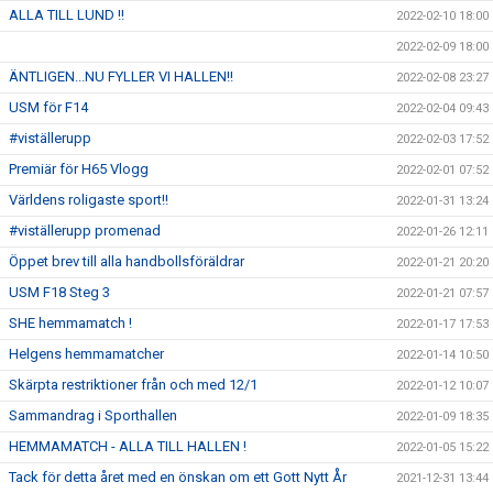
ALLA TILL LUND !!
2022-02-10 18:00
2022-02-09 18:00
ÄNTLIGEN...NU FYLLER VI HALLEN!!
2022-02-08 23:27
USM för F14
2022-02-04 09:43
#viställerupp
2022-02-03 17:52
Premiär för H65 Vlogg
2022-02-01 07:52
Världens roligaste sport!!
2022-01-31 13:24
#viställerupp promenad
2022-01-26 12:11
Öppet brev till alla handbollsföräldrar
2022-01-21 20:20
USM F18 Steg 3
2022-01-21 07:57
SHE hemmamatch !
2022-01-17 17:53
Helgens hemmamatcher
2022-01-14 10:50
Skärpta restriktioner från och med 12/1
2022-01-12 10:07
Sammandrag i Sporthallen
2022-01-09 18:35
HEMMAMATCH - ALLA TILL HALLEN !
2022-01-05 15:22
Tack för detta året med en önskan om ett Gott Nytt År
2021-12-31 13:44