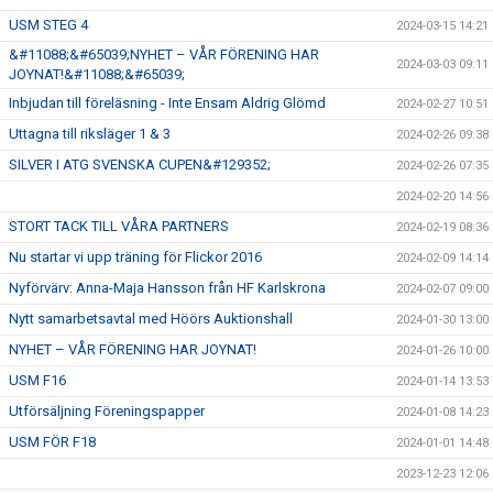
USM STEG 4
2024-03-15 14:21
&#11088;&#65039;NYHET – VÅR FÖRENING HAR
2024-03-03 09:11
JOYNAT!&#11088;&#65039;
Inbjudan till föreläsning - Inte Ensam Aldrig Glömd
2024-02-27 10:51
Uttagna till riksläger 1 & 3
2024-02-26 09:38
SILVER I ATG SVENSKA CUPEN&#129352;
2024-02-26 07:35
2024-02-20 14:56
STORT TACK TILL VÅRA PARTNERS
2024-02-19 08:36
Nu startar vi upp träning för Flickor 2016
2024-02-09 14:14
Nyförvärv: Anna-Maja Hansson från HF Karlskrona
2024-02-07 09:00
Nytt samarbetsavtal med Höörs Auktionshall
2024-01-30 13:00
NYHET – VÅR FÖRENING HAR JOYNAT!
2024-01-26 10:00
USM F16
2024-01-14 13:53
Utförsäljning Föreningspapper
2024-01-08 14:23
USM FÖR F18
2024-01-01 14:48
2023-12-23 12:06