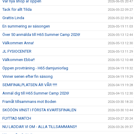
Vår nya shop är öppen
2026-06-05 20:47
Tack för allt Tilda
2026-05-22 09:27
Grattis Linda
2026-05-22 09:24
En summering av säsongen
2026-05-19 11:03
Över 50 anmälda till H65 Summer Camp 2026!
2026-05-13 12:44
Välkommen Anna!
2026-05-13 12:30
JL FYSIOCENTER
2026-05-13 11:29
Välkommen Ebba!!
2026-05-12 10:48
Öppen provträning - H65 damjuniorlag
2026-04-19 19:32
Vinner serien efter fin säsong
2026-04-19 19:29
SEMIFINALPLATSEN ÄR VÅR !!!!!
2026-04-19 19:28
Anmäl dig till H65 Summer Camp 2026!
2026-04-15 12:30
Framåt tillsammans mot Boden
2026-03-30 18:20
SKÖÖÖN VINST I FÖRSTA KVARTSFINALEN
2026-03-30 10:44
FLYTTAD MATCH
2026-03-27 20:24
NU LADDAR VI OM - ALLA TILLSAMMANS!!
2026-03-26 09:37