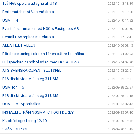
Två H65 spelare uttagna till U18
2022-10-13 18:39
Bortamatch mot VästeråsIrsta
2022-10-12 16:50
USM F14
2022-10-10 14:32
Event tillsammans med Höörs Fastighets AB
2022-10-10 09:30
Beställ H65 replica matchtröja
2022-10-07 12:41
ALLA TILL HALLEN
2022-10-06 09:13
Rörelsesatsning i skolan för en bättre folkhälsa
2022-10-04 07:53
Fullspäckad handbollsdag med H65 & HFAB
2022-10-04 07:20
ATG SVENSKA CUPEN - SLUTSPEL
2022-10-03 20:01
F16 direkt vidare till steg 3 i USM
2022-10-02 18:21
USM för F16
2022-09-28 22:57
F18 direkt vidare till steg 3 i USM
2022-09-25 19:45
USM F18 i Sporthallen
2022-09-23 07:43
INSTÄLLT...TRÄNINGSMATCH OCH DERBY!
2022-09-23 07:40
Klubbfotografering 12/10
2022-09-20 14:32
SKÅNEDERBY!
2022-09-20 10:45