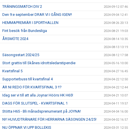
TRÄNINGSMATCH DIV 2
2024-09-12 07:46
Den 9:e september DRAR VI I GÅNG IGEN!!
2024-09-04 12:41
HEMMAPREMIÄR I SPORTHALLEN
2024-08-26 20:13
Fint besök från Bundesliga
2024-08-21 19:03
ÅRSMÖTE 2024
2024-08-14 10:35
2024-08-13 13:19
Säsongsstart 2024/25
2024-08-12 17:58
Stort grattis till Skånes idrottsledarstipendie
2024-05-16 10:00
Kvartsfinal 5
2024-04-27 16:45
Supporterbuss till kvartsfinal 4
2024-04-22 12:50
ÄR NI REDO FÖR KVARTSFINAL 3 !!?
2024-04-22 12:44
Idag ser vi till att alla Joynar Höörs HK H65!
2024-04-21 10:07
DAGS FÖR SLUTSPEL - KVARTSFINAL 1
2024-04-11 19:57
Stötta H65 - Bli månadsprenumerant på JOYNA!
2024-04-04 16:00
NY HUVUDTRÄNARE FÖR HERRARNA SÄSONGEN 24/25!
2024-04-02 16:57
NU ÖPPNAR VI UPP BOLLEKIS
2024-03-31 12:55