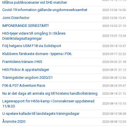
tillåtna publikscenarier vid SHE-matcher
Covid-19 information gällande ungdomsverksamhet
2020-10-06 16:06
Jomi Disinfector
2020-10-06 15:41
IMPONERANDE SERIESTART!
2020-10-02 21:10
H65-tjejer vidare till omgång 3 i Skånes
2020-10-01 13:34
Distriktslagsuttagningar
Följ helgens USM F18 via Solidsport
2020-09-18 10:47
Klubbens färskaste domare - tjejerna i F06.
2020-09-17 22:22
Framtidens tränare i H65
2020-09-05 21:18
H65 Flickor A uppstartsläger
2020-08-31 21:12
Träningstider ungdom 2020/21
2020-08-28 12:56
F06 & F07 Adventure Race
2020-08-24 09:47
Nu är det dags att anmäla sig till höstens handbollsträning
2020-08-18 21:15
Lägesrapport för H65s kamp i Coronakrisen uppdaterad
2020-08-14 15:10
11/8-20
U-spelare kallade till landslagets träningsdagar
2020-08-10 08:58
Årsmöte 2020
2020-08-08 12:03