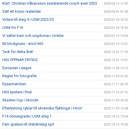
Klart: Christian Håkansson assisterande coach även 2023
2023-02-13 12:35
Sätt ett kryss i kalender
2023-02-01 07:28
Vidare till steg 4 i USM 2022/23
2023-01-23 10:32
USM för F16
2023-01-18 10:43
Vi sätter barn och ungdomar i rörelse
2023-01-13 13:04
Bli blodgivare - stöd H65
2023-01-13 13:01
Tack för detta året!
2022-12-31 11:59
H65 ÖPPNAR FRITIDS
2022-12-21 13:01
European League
2022-11-28 12:12
Regler för fotografer
2022-11-23 22:35
Rysarmatchen
2022-11-17 06:59
H65 spelare i final
2022-11-16 07:16
Skadevi Cup i Skövde
2022-11-03 20:05
Efterlysning cyklar till ukrainska flyktingar i Höör!
2022-11-03 13:58
F14 obesegrade i USM steg 1
2022-10-15 19:04
Fem spelare till distriktslag syd
2022-10-13 19:30