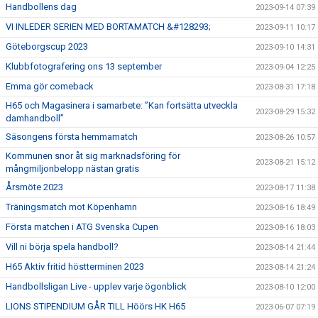
Handbollens dag
2023-09-14 07:39
VI INLEDER SERIEN MED BORTAMATCH &#128293;
2023-09-11 10:17
Göteborgscup 2023
2023-09-10 14:31
Klubbfotografering ons 13 september
2023-09-04 12:25
Emma gör comeback
2023-08-31 17:18
H65 och Magasinera i samarbete: ”Kan fortsätta utveckla
2023-08-29 15:32
damhandboll”
Säsongens första hemmamatch
2023-08-26 10:57
Kommunen snor åt sig marknadsföring för
2023-08-21 15:12
mångmiljonbelopp nästan gratis
Årsmöte 2023
2023-08-17 11:38
Träningsmatch mot Köpenhamn
2023-08-16 18:49
Första matchen i ATG Svenska Cupen
2023-08-16 18:03
Vill ni börja spela handboll?
2023-08-14 21:44
H65 Aktiv fritid höstterminen 2023
2023-08-14 21:24
Handbollsligan Live - upplev varje ögonblick
2023-08-10 12:00
LIONS STIPENDIUM GÅR TILL Höörs HK H65
2023-06-07 07:19