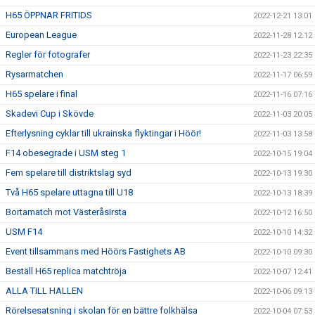
H65 ÖPPNAR FRITIDS
2022-12-21 13:01
European League
2022-11-28 12:12
Regler för fotografer
2022-11-23 22:35
Rysarmatchen
2022-11-17 06:59
H65 spelare i final
2022-11-16 07:16
Skadevi Cup i Skövde
2022-11-03 20:05
Efterlysning cyklar till ukrainska flyktingar i Höör!
2022-11-03 13:58
F14 obesegrade i USM steg 1
2022-10-15 19:04
Fem spelare till distriktslag syd
2022-10-13 19:30
Två H65 spelare uttagna till U18
2022-10-13 18:39
Bortamatch mot VästeråsIrsta
2022-10-12 16:50
USM F14
2022-10-10 14:32
Event tillsammans med Höörs Fastighets AB
2022-10-10 09:30
Beställ H65 replica matchtröja
2022-10-07 12:41
ALLA TILL HALLEN
2022-10-06 09:13
Rörelsesatsning i skolan för en bättre folkhälsa
2022-10-04 07:53