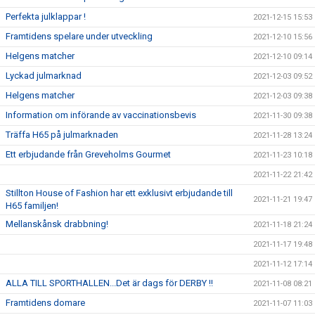
Perfekta julklappar !
2021-12-15 15:53
Framtidens spelare under utveckling
2021-12-10 15:56
Helgens matcher
2021-12-10 09:14
Lyckad julmarknad
2021-12-03 09:52
Helgens matcher
2021-12-03 09:38
Information om införande av vaccinationsbevis
2021-11-30 09:38
Träffa H65 på julmarknaden
2021-11-28 13:24
Ett erbjudande från Greveholms Gourmet
2021-11-23 10:18
2021-11-22 21:42
Stillton House of Fashion har ett exklusivt erbjudande till
2021-11-21 19:47
H65 familjen!
Mellanskånsk drabbning!
2021-11-18 21:24
2021-11-17 19:48
2021-11-12 17:14
ALLA TILL SPORTHALLEN...Det är dags för DERBY !!
2021-11-08 08:21
Framtidens domare
2021-11-07 11:03