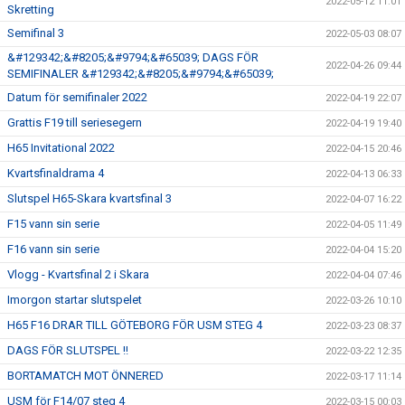
2022-05-12 11:01
Skretting
Semifinal 3
2022-05-03 08:07
&#129342;&#8205;&#9794;&#65039; DAGS FÖR
2022-04-26 09:44
SEMIFINALER &#129342;&#8205;&#9794;&#65039;
Datum för semifinaler 2022
2022-04-19 22:07
Grattis F19 till seriesegern
2022-04-19 19:40
H65 Invitational 2022
2022-04-15 20:46
Kvartsfinaldrama 4
2022-04-13 06:33
Slutspel H65-Skara kvartsfinal 3
2022-04-07 16:22
F15 vann sin serie
2022-04-05 11:49
F16 vann sin serie
2022-04-04 15:20
Vlogg - Kvartsfinal 2 i Skara
2022-04-04 07:46
Imorgon startar slutspelet
2022-03-26 10:10
H65 F16 DRAR TILL GÖTEBORG FÖR USM STEG 4
2022-03-23 08:37
DAGS FÖR SLUTSPEL !!
2022-03-22 12:35
BORTAMATCH MOT ÖNNERED
2022-03-17 11:14
USM för F14/07 steg 4
2022-03-15 00:03