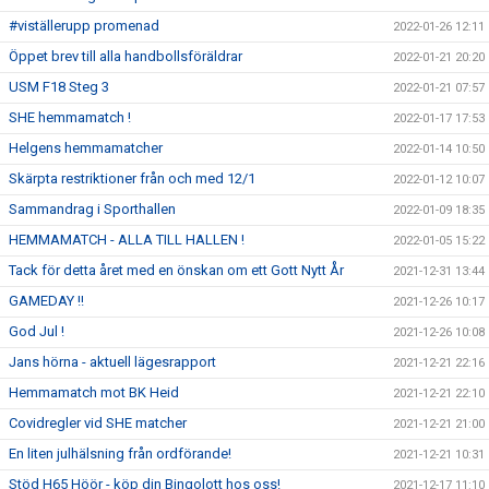
#viställerupp promenad
2022-01-26 12:11
Öppet brev till alla handbollsföräldrar
2022-01-21 20:20
USM F18 Steg 3
2022-01-21 07:57
SHE hemmamatch !
2022-01-17 17:53
Helgens hemmamatcher
2022-01-14 10:50
Skärpta restriktioner från och med 12/1
2022-01-12 10:07
Sammandrag i Sporthallen
2022-01-09 18:35
HEMMAMATCH - ALLA TILL HALLEN !
2022-01-05 15:22
Tack för detta året med en önskan om ett Gott Nytt År
2021-12-31 13:44
GAMEDAY !!
2021-12-26 10:17
God Jul !
2021-12-26 10:08
Jans hörna - aktuell lägesrapport
2021-12-21 22:16
Hemmamatch mot BK Heid
2021-12-21 22:10
Covidregler vid SHE matcher
2021-12-21 21:00
En liten julhälsning från ordförande!
2021-12-21 10:31
Stöd H65 Höör - köp din Bingolott hos oss!
2021-12-17 11:10