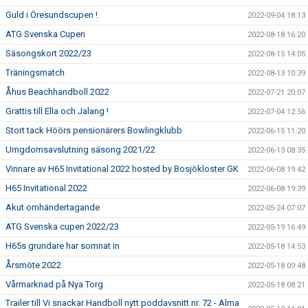
Guld i Öresundscupen !
2022-09-04 18:13
ATG Svenska Cupen
2022-08-18 16:20
Säsongskort 2022/23
2022-08-15 14:05
Träningsmatch
2022-08-13 10:39
Åhus Beachhandboll 2022
2022-07-21 20:07
Grattis till Ella och Jalang !
2022-07-04 12:56
Stort tack Höörs pensionärers Bowlingklubb
2022-06-15 11:20
Umgdomsavslutning säsong 2021/22
2022-06-13 08:35
Vinnare av H65 Invitational 2022 hosted by Bosjökloster GK
2022-06-08 19:42
H65 Invitational 2022
2022-06-08 19:39
Akut omhändertagande
2022-05-24 07:07
ATG Svenska cupen 2022/23
2022-05-19 16:49
H65s grundare har somnat in
2022-05-18 14:53
Årsmöte 2022
2022-05-18 09:48
Vårmarknad på Nya Torg
2022-05-18 08:21
Trailer till Vi snackar Handboll nytt poddavsnitt nr. 72 - Alma