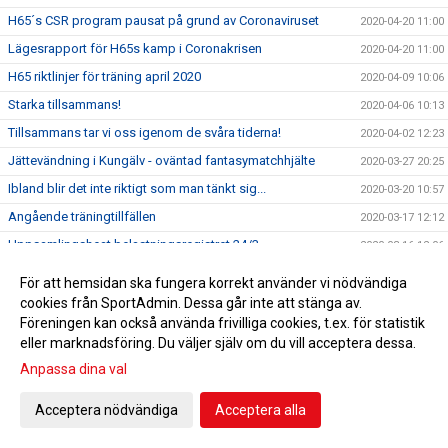
H65´s CSR program pausat på grund av Coronaviruset
2020-04-20 11:00
Lägesrapport för H65s kamp i Coronakrisen
2020-04-20 11:00
H65 riktlinjer för träning april 2020
2020-04-09 10:06
Starka tillsammans!
2020-04-06 10:13
Tillsammans tar vi oss igenom de svåra tiderna!
2020-04-02 12:23
Jättevändning i Kungälv - oväntad fantasymatchhjälte
2020-03-27 20:25
Ibland blir det inte riktigt som man tänkt sig...
2020-03-20 10:57
Angående träningtillfällen
2020-03-17 12:12
Uppsamlingsheat belastningsregistret 24/3
2020-03-16 12:06
Info Skånes HF angående coronaviruset
2020-03-13 12:21
För att hemsidan ska fungera korrekt använder vi nödvändiga
Info Svensk Handboll angående coronaviruset
cookies från SportAdmin. Dessa går inte att stänga av.
2020-03-11 10:29
Föreningen kan också använda frivilliga cookies, t.ex. för statistik
Dags att anmäla sig till H65 Invitational 2020!
2020-03-03 18:50
eller marknadsföring. Du väljer själv om du vill acceptera dessa.
I lördags fick vi två nya hedersmedlemmar
2020-02-23 20:41
Anpassa dina val
Skretting tillbaka när Kungälvs HK besegrades
2020-02-22 17:32
Acceptera nödvändiga
Acceptera alla
Supporterbuss Lund 16/2
2020-02-10 15:26
F 05 vidare till Steg 4 i USM
2020-02-05 10:31