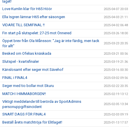
laget!
Love Kumlin klar för H65 Höör
2025-04-07 20:03
Ella Isgren lämnar H65 efter säsongen
2025-04-03 21:11
VIDARE TILL SEMIFINAL !!
2025-04-02 06:48
Fin start på slutspelet: 27-25 mot Önnered
2025-03-26 18:00
Öppet brev från Ola Månsson: "Jag är inte färdig, men tack
2025-03-23 20:35
för allt"
Besked om Ofelias knäskada
2025-03-21 00:56
Slutspel - kvartsfinaler
2025-03-19 21:36
Känslosamt efter seger mot Sävehof
2025-03-16 00:30
FINAL i FINAL4
2025-03-02 09:56
Seger med tio bollar mot Skuru
2025-02-22 20:35
MATCH I HIMMABORGEN!!
2025-02-19 13:12
Viktigt meddelande till berörda av SportAdmins
2025-02-05 13:34
personuppgiftsincident
SNART DAGS FÖR FINAL4
2025-02-03 09:19
Beställ årets matchtröja för Elitlaget!
2025-01-13 17:57