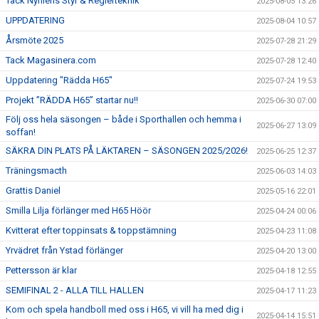
Tack Nyhléns Styr & Reglerteknik
2025-08-05 13:26
UPPDATERING
2025-08-04 10:57
Årsmöte 2025
2025-07-28 21:29
Tack Magasinera.com
2025-07-28 12:40
Uppdatering "Rädda H65"
2025-07-24 19:53
Projekt ”RÄDDA H65” startar nu!!
2025-06-30 07:00
Följ oss hela säsongen – både i Sporthallen och hemma i
2025-06-27 13:09
soffan!
SÄKRA DIN PLATS PÅ LÄKTAREN – SÄSONGEN 2025/2026!
2025-06-25 12:37
Träningsmacth
2025-06-03 14:03
Grattis Daniel
2025-05-16 22:01
Smilla Lilja förlänger med H65 Höör
2025-04-24 00:06
Kvitterat efter toppinsats & toppstämning
2025-04-23 11:08
Yrvädret från Ystad förlänger
2025-04-20 13:00
Pettersson är klar
2025-04-18 12:55
SEMIFINAL 2 - ALLA TILL HALLEN
2025-04-17 11:23
Kom och spela handboll med oss i H65, vi vill ha med dig i
2025-04-14 15:51