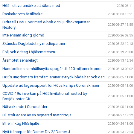
H65 - ett varumärke att räkna med
2020-06-11
Raskakorven är tillbaka!
2020-06-03 10:21
Bidra till H65 Höör med e-bok och ljudbokstjänsten
2020-05-27 13:55
Nextory!
Inte ensam aldrig glömd
2020-05-26 09:35
Skånska Dagbladet ny mediepartner
2020-05-22 10:13
Följ och deltag i hjältematchen
2020-05-19 20:00
Årsmötet senarelagt
2020-05-13 12:34
Handbollens samhällsnytta uppgår till 120 miljoner kronor
2020-05-13 09:02
H65’s ungdomars framfart lämnar avtryck både här och där!
2020-05-05 11:00
Uppdaterad lägesrapport för H65s kamp i Coronakrisen
2020-05-05 11:00
COVID-19s inverkan på H65 Invitational hosted by
2020-05-05 11:00
Bosjökloster GK
Nätverkande i Coronatider
2020-05-05 11:00
Bli stolt ägare av en signerad matchtröja
2020-04-27 19:12
Bli en riktig H65 hjälte
2020-04-24 11:00
Nytt tränarpar för Damer Div 2/ Damer J
2020-04-23 12:24