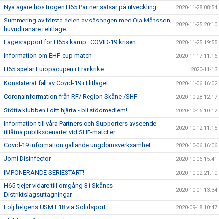
Nya ägare hos trogen H65 Partner satsar på utveckling
2020-11-28 08:54
Summering av första delen av säsongen med Ola Månsson,
2020-11-25 20:10
huvudtränare i elitlaget.
Lägesrapport för H65s kamp i COVID-19 krisen
2020-11-25 19:55
Information om EHF-cup match
2020-11-17 11:16
H65 spelar Europacupen i Frankrike
2020-11-13
Konstaterat fall av Covid-19 i Elitlaget
2020-11-06 16:02
Coronainformation från RF/ Region Skåne /SHF
2020-10-28 12:17
Stötta klubben i ditt hjärta - bli stödmedlem!
2020-10-16 10:12
Information till våra Partners och Supporters avseende
2020-10-12 11:15
tillåtna publikscenarier vid SHE-matcher
Covid-19 information gällande ungdomsverksamhet
2020-10-06 16:06
Jomi Disinfector
2020-10-06 15:41
IMPONERANDE SERIESTART!
2020-10-02 21:10
H65-tjejer vidare till omgång 3 i Skånes
2020-10-01 13:34
Distriktslagsuttagningar
Följ helgens USM F18 via Solidsport
2020-09-18 10:47