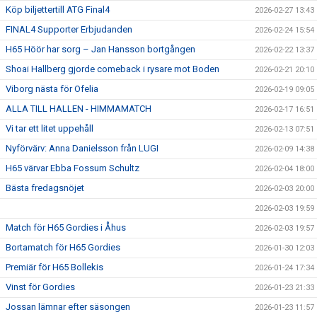
Köp biljettertill ATG Final4
2026-02-27 13:43
FINAL4 Supporter Erbjudanden
2026-02-24 15:54
H65 Höör har sorg – Jan Hansson bortgången
2026-02-22 13:37
Shoai Hallberg gjorde comeback i rysare mot Boden
2026-02-21 20:10
Viborg nästa för Ofelia
2026-02-19 09:05
ALLA TILL HALLEN - HIMMAMATCH
2026-02-17 16:51
Vi tar ett litet uppehåll
2026-02-13 07:51
Nyförvärv: Anna Danielsson från LUGI
2026-02-09 14:38
H65 värvar Ebba Fossum Schultz
2026-02-04 18:00
Bästa fredagsnöjet
2026-02-03 20:00
2026-02-03 19:59
Match för H65 Gordies i Åhus
2026-02-03 19:57
Bortamatch för H65 Gordies
2026-01-30 12:03
Premiär för H65 Bollekis
2026-01-24 17:34
Vinst för Gordies
2026-01-23 21:33
Jossan lämnar efter säsongen
2026-01-23 11:57