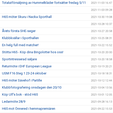
Totalutförsäljning av Hummelkläder fortsätter fredag 5/11
2021-11-03 16:47
2021-11-03 09:28
H65 möter Skuru i Nacka Sporthall
2021-10-30 19:08
2021-10-28 10:37
Årets första SHE-seger
2021-10-27 20:58
Klubbkvällar i Sporthallen
2021-10-25 08:31
En helg full med matcher!
2021-10-22 15:52
Stötta H65 - Köp dina Bingolotter hos oss!
2021-10-20 20:00
Sportintresserad säljare
2021-10-20 18:58
Returmöte i EHF European League
2021-10-19 20:21
USM F16 Steg 1 23-24 oktober
2021-10-18 18:31
H65 möter Sävehof i Partille
2021-10-12 12:44
Klubbfotografering onsdagen den 20/10
2021-10-04 13:56
Köp Ulf’s bok - stöd H65
2021-10-01 12:05
Ledarmöte 28/9
2021-09-28 16:13
H65 mot Önnered i hemmapremiären
2021-09-22 15:53