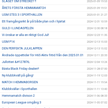
SLAGET OM STRECKET !!
2025-01-09 19:53
ÅRETS FÖRSTA HEMMAMATCH
2025-01-09 19:51
USM STEG 3 I SPORTHALLEN
2025-01-01 21:27
Ett framgångsrikt år på både plan och i hjärtat
2024-12-31 10:59
GULD I LUNDASPELEN
2024-12-30 08:18
Vi önskar er alla en riktigt God Jul!
2024-12-23 11:35
USM P14
2024-12-13 15:03
DEN PERFEKTA JULKLAPPEN
2024-12-13 15:02
Ändrade öppettider för H65 Aktiv fritid från den 2025.01.01
2024-12-11 20:33
Jullotteri &#127876;
2024-12-04 13:24
Bästa Black Friday dealen!!
2024-11-28 07:00
Ny klubbkväll på gång!
2024-11-19 12:03
MATCH I HEMMABORGEN
2024-11-11 19:54
Klubbkvällar i Sporthallen
2024-11-11 13:40
Hemmamatch divison 2
2024-11-06 08:33
European League omgång 3
2024-11-05 07:02