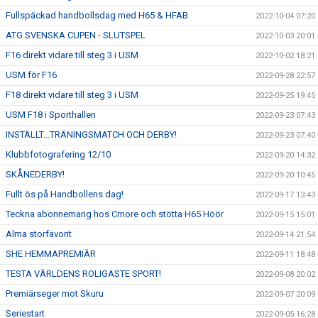
Fullspäckad handbollsdag med H65 & HFAB
2022-10-04 07:20
ATG SVENSKA CUPEN - SLUTSPEL
2022-10-03 20:01
F16 direkt vidare till steg 3 i USM
2022-10-02 18:21
USM för F16
2022-09-28 22:57
F18 direkt vidare till steg 3 i USM
2022-09-25 19:45
USM F18 i Sporthallen
2022-09-23 07:43
INSTÄLLT...TRÄNINGSMATCH OCH DERBY!
2022-09-23 07:40
Klubbfotografering 12/10
2022-09-20 14:32
SKÅNEDERBY!
2022-09-20 10:45
Fullt ös på Handbollens dag!
2022-09-17 13:43
Teckna abonnemang hos Cmore och stötta H65 Höör
2022-09-15 15:01
Alma storfavorit
2022-09-14 21:54
SHE HEMMAPREMIÄR
2022-09-11 18:48
TESTA VÄRLDENS ROLIGASTE SPORT!
2022-09-08 20:02
Premiärseger mot Skuru
2022-09-07 20:09
Seriestart
2022-09-05 16:28