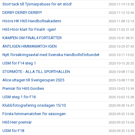
Stort tack till Tjörnarpsbuss för ert stöd!
2025-11-19 13:30
DERBY-DERBY-DERBY!!
2025-11-12 10:34
Höörs HK H65 Handbollsakademi
2025-11-08 12:14
H65 Höör klart för Final4 - igen!
2025-11-02 21:53
KAMPEN OM FINAL4 FORTSÄTTER
2025-10-31 08:31
ÄNTLIGEN HIMMAMATCH IGEN
2025-10-29 07:43
Nytt försäkringsavtal med Svenska Handbollsförbundet
2025-10-17 13:02
USM för F14 steg 1
2025-10-15 20:25
STORMÖTE - ALLA TILL SPORTHALLEN
2025-10-08 17:02
Alice uttagen till Sverigecupen 2025
2025-10-08 17:00
Premiär för H65 Gordies
2025-10-02 15:34
USM steg 1 för F16
2025-10-02 15:28
Klubbfotografering onsdagen 15/10
2025-09-30 16:47
Första himmamatchen för säsongen
2025-09-25 15:06
H65 Herr premiär
2025-09-25 15:04
USM för F18
2025-09-25 13:39