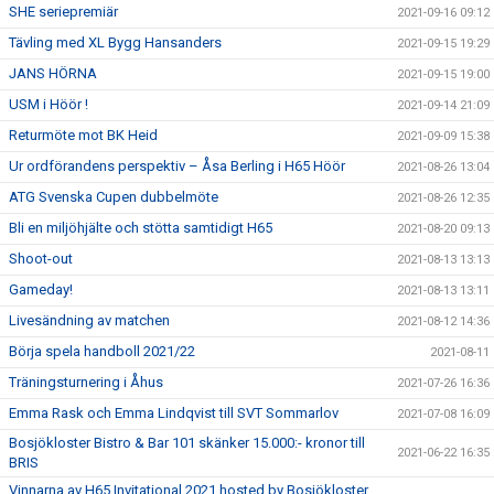
SHE seriepremiär
2021-09-16 09:12
Tävling med XL Bygg Hansanders
2021-09-15 19:29
JANS HÖRNA
2021-09-15 19:00
USM i Höör !
2021-09-14 21:09
Returmöte mot BK Heid
2021-09-09 15:38
Ur ordförandens perspektiv – Åsa Berling i H65 Höör
2021-08-26 13:04
ATG Svenska Cupen dubbelmöte
2021-08-26 12:35
Bli en miljöhjälte och stötta samtidigt H65
2021-08-20 09:13
Shoot-out
2021-08-13 13:13
Gameday!
2021-08-13 13:11
Livesändning av matchen
2021-08-12 14:36
Börja spela handboll 2021/22
2021-08-11
Träningsturnering i Åhus
2021-07-26 16:36
Emma Rask och Emma Lindqvist till SVT Sommarlov
2021-07-08 16:09
Bosjökloster Bistro & Bar 101 skänker 15.000:- kronor till
2021-06-22 16:35
BRIS
Vinnarna av H65 Invitational 2021 hosted by Bosjökloster