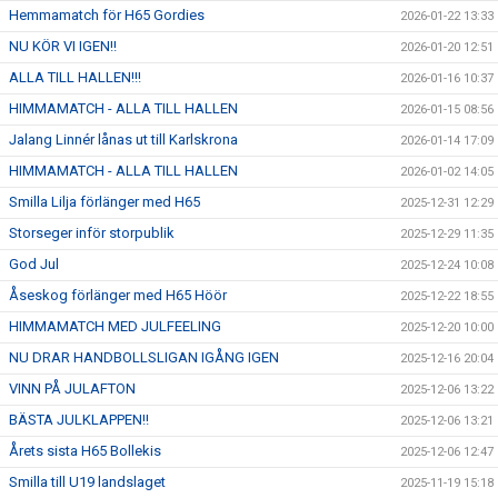
Hemmamatch för H65 Gordies
2026-01-22 13:33
NU KÖR VI IGEN!!
2026-01-20 12:51
ALLA TILL HALLEN!!!
2026-01-16 10:37
HIMMAMATCH - ALLA TILL HALLEN
2026-01-15 08:56
Jalang Linnér lånas ut till Karlskrona
2026-01-14 17:09
HIMMAMATCH - ALLA TILL HALLEN
2026-01-02 14:05
Smilla Lilja förlänger med H65
2025-12-31 12:29
Storseger inför storpublik
2025-12-29 11:35
God Jul
2025-12-24 10:08
Åseskog förlänger med H65 Höör
2025-12-22 18:55
HIMMAMATCH MED JULFEELING
2025-12-20 10:00
NU DRAR HANDBOLLSLIGAN IGÅNG IGEN
2025-12-16 20:04
VINN PÅ JULAFTON
2025-12-06 13:22
BÄSTA JULKLAPPEN!!
2025-12-06 13:21
Årets sista H65 Bollekis
2025-12-06 12:47
Smilla till U19 landslaget
2025-11-19 15:18