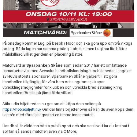
MEDLEMSAVGIFTER 2026/2027
USM
HANDBOLLSAKADEMIN
På onsdag kommer Lugi på besök i Höör och ska göra upp om två viktiga
JL FYSIOCENTER
poäng. Båda lagen har samma poäng i tabellen men Lugi har lite bättre
målskillnad vilket ger dem en placering bättre.
IDROTTSFÖRSÄKRINGAR
Matchvärd är
Sparbanken Skåne
som sedan 2017 har ett omfattande
samarbetsavtal med Svenska handbollslandslaget och är sedan länge en
av H65’s största sponsorer. Sparbanken Skåne hjälper till att göra
handbollen tillgänglig för våra barn och ungdomar, skapar
utvecklingsmöjligheter för klubben och utveckla bred satsning kring
handbollen för alla på jämställda villkor.
Säkra din biljett redan nu genom att köpa dem online på
https://h65.ebiljett.nu/
Om där finns biljetter över så kan du även köpa dem
i entrén med försäljningsstart en timme innan match.
Handboll är världens bästa publiksport och ska ses live. Har du fastnat i
soffan så sänds matchen även via C More.