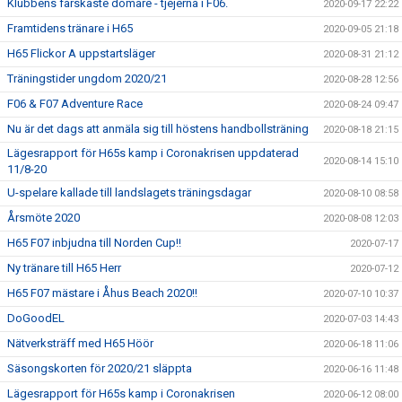
Klubbens färskaste domare - tjejerna i F06.
2020-09-17 22:22
Framtidens tränare i H65
2020-09-05 21:18
H65 Flickor A uppstartsläger
2020-08-31 21:12
Träningstider ungdom 2020/21
2020-08-28 12:56
F06 & F07 Adventure Race
2020-08-24 09:47
Nu är det dags att anmäla sig till höstens handbollsträning
2020-08-18 21:15
Lägesrapport för H65s kamp i Coronakrisen uppdaterad
2020-08-14 15:10
11/8-20
U-spelare kallade till landslagets träningsdagar
2020-08-10 08:58
Årsmöte 2020
2020-08-08 12:03
H65 F07 inbjudna till Norden Cup!!
2020-07-17
Ny tränare till H65 Herr
2020-07-12
H65 F07 mästare i Åhus Beach 2020!!
2020-07-10 10:37
DoGoodEL
2020-07-03 14:43
Nätverksträff med H65 Höör
2020-06-18 11:06
Säsongskorten för 2020/21 släppta
2020-06-16 11:48
Lägesrapport för H65s kamp i Coronakrisen
2020-06-12 08:00