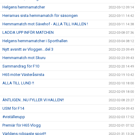
Helgens hemmamatcher
2022-03-12 09:14
Herrarnas sista hemmamatch för säsongen
2022-03-11 14:42
Hemmamatch mot Sävehof - ALLA TILL HALLEN !
2022-03-11 14:38
LADDA UPP INFÖR MATCHEN
2022-03-08 07:36
Helgens hemmamatcher i Sporthallen
2022-03-04 08:12
Nytt avsnitt av Vloggen...del 3
2022-02-23 09:49
Hemmamatch mot Skuru
2022-02-23 09:43
Sammandrag för F10
2022-02-20 14:49
H65 möter Västeråsirsta
2022-02-19 10:42
ALLA TILL LUND !!
2022-02-10 18:00
2022-02-09 18:00
ÄNTLIGEN...NU FYLLER VI HALLEN!!
2022-02-08 23:27
USM för F14
2022-02-04 09:43
#viställerupp
2022-02-03 17:52
Premiär för H65 Vlogg
2022-02-01 07:52
Världens roligaste sport!!
2022-01-31 13:24