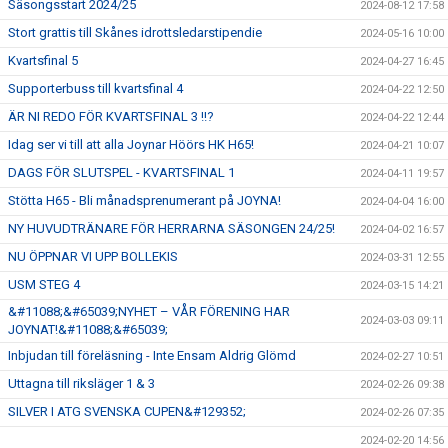
Säsongsstart 2024/25
2024-08-12 17:58
Stort grattis till Skånes idrottsledarstipendie
2024-05-16 10:00
Kvartsfinal 5
2024-04-27 16:45
Supporterbuss till kvartsfinal 4
2024-04-22 12:50
ÄR NI REDO FÖR KVARTSFINAL 3 !!?
2024-04-22 12:44
Idag ser vi till att alla Joynar Höörs HK H65!
2024-04-21 10:07
DAGS FÖR SLUTSPEL - KVARTSFINAL 1
2024-04-11 19:57
Stötta H65 - Bli månadsprenumerant på JOYNA!
2024-04-04 16:00
NY HUVUDTRÄNARE FÖR HERRARNA SÄSONGEN 24/25!
2024-04-02 16:57
NU ÖPPNAR VI UPP BOLLEKIS
2024-03-31 12:55
USM STEG 4
2024-03-15 14:21
&#11088;&#65039;NYHET – VÅR FÖRENING HAR
2024-03-03 09:11
JOYNAT!&#11088;&#65039;
Inbjudan till föreläsning - Inte Ensam Aldrig Glömd
2024-02-27 10:51
Uttagna till riksläger 1 & 3
2024-02-26 09:38
SILVER I ATG SVENSKA CUPEN&#129352;
2024-02-26 07:35
2024-02-20 14:56