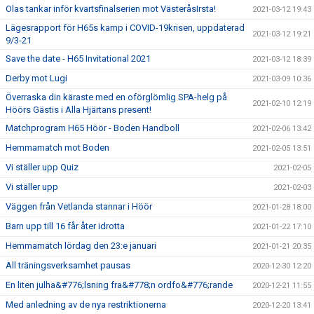
Olas tankar inför kvartsfinalserien mot VästeråsIrsta!
2021-03-12 19:43
Lägesrapport för H65s kamp i COVID-19krisen, uppdaterad
2021-03-12 19:21
9/3-21
Save the date - H65 Invitational 2021
2021-03-12 18:39
Derby mot Lugi
2021-03-09 10:36
Överraska din käraste med en oförglömlig SPA-helg på
2021-02-10 12:19
Höörs Gästis i Alla Hjärtans present!
Matchprogram H65 Höör - Boden Handboll
2021-02-06 13:42
Hemmamatch mot Boden
2021-02-05 13:51
Vi ställer upp Quiz
2021-02-05
Vi ställer upp
2021-02-03
Väggen från Vetlanda stannar i Höör
2021-01-28 18:00
Barn upp till 16 får åter idrotta
2021-01-22 17:10
Hemmamatch lördag den 23:e januari
2021-01-21 20:35
All träningsverksamhet pausas
2020-12-30 12:20
En liten julha&#776;lsning fra&#778;n ordfo&#776;rande
2020-12-21 11:55
Med anledning av de nya restriktionerna
2020-12-20 13:41