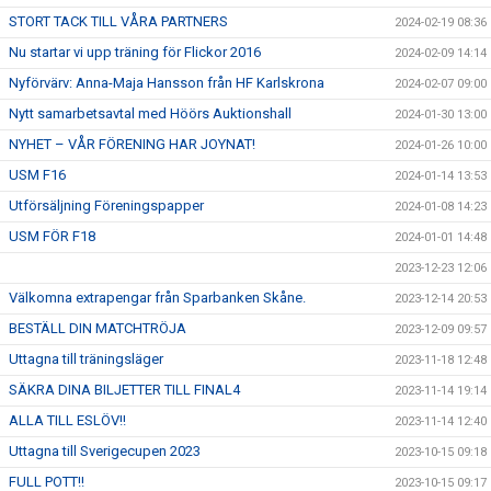
STORT TACK TILL VÅRA PARTNERS
2024-02-19 08:36
Nu startar vi upp träning för Flickor 2016
2024-02-09 14:14
Nyförvärv: Anna-Maja Hansson från HF Karlskrona
2024-02-07 09:00
Nytt samarbetsavtal med Höörs Auktionshall
2024-01-30 13:00
NYHET – VÅR FÖRENING HAR JOYNAT!
2024-01-26 10:00
USM F16
2024-01-14 13:53
Utförsäljning Föreningspapper
2024-01-08 14:23
USM FÖR F18
2024-01-01 14:48
2023-12-23 12:06
Välkomna extrapengar från Sparbanken Skåne.
2023-12-14 20:53
BESTÄLL DIN MATCHTRÖJA
2023-12-09 09:57
Uttagna till träningsläger
2023-11-18 12:48
SÄKRA DINA BILJETTER TILL FINAL4
2023-11-14 19:14
ALLA TILL ESLÖV!!
2023-11-14 12:40
Uttagna till Sverigecupen 2023
2023-10-15 09:18
FULL POTT!!
2023-10-15 09:17