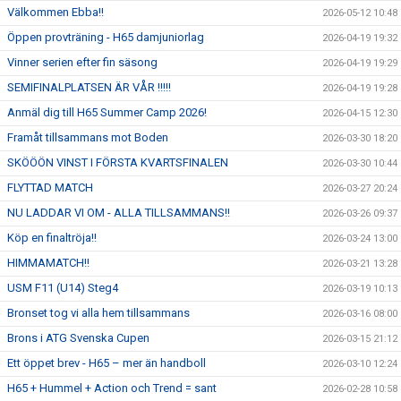
Välkommen Ebba!!
2026-05-12 10:48
Öppen provträning - H65 damjuniorlag
2026-04-19 19:32
Vinner serien efter fin säsong
2026-04-19 19:29
SEMIFINALPLATSEN ÄR VÅR !!!!!
2026-04-19 19:28
Anmäl dig till H65 Summer Camp 2026!
2026-04-15 12:30
Framåt tillsammans mot Boden
2026-03-30 18:20
SKÖÖÖN VINST I FÖRSTA KVARTSFINALEN
2026-03-30 10:44
FLYTTAD MATCH
2026-03-27 20:24
NU LADDAR VI OM - ALLA TILLSAMMANS!!
2026-03-26 09:37
Köp en finaltröja!!
2026-03-24 13:00
HIMMAMATCH!!
2026-03-21 13:28
USM F11 (U14) Steg4
2026-03-19 10:13
Bronset tog vi alla hem tillsammans
2026-03-16 08:00
Brons i ATG Svenska Cupen
2026-03-15 21:12
Ett öppet brev - H65 – mer än handboll
2026-03-10 12:24
H65 + Hummel + Action och Trend = sant
2026-02-28 10:58