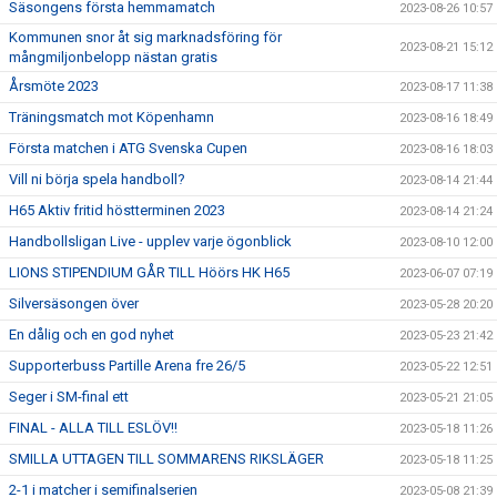
Säsongens första hemmamatch
2023-08-26 10:57
Kommunen snor åt sig marknadsföring för
2023-08-21 15:12
mångmiljonbelopp nästan gratis
Årsmöte 2023
2023-08-17 11:38
Träningsmatch mot Köpenhamn
2023-08-16 18:49
Första matchen i ATG Svenska Cupen
2023-08-16 18:03
Vill ni börja spela handboll?
2023-08-14 21:44
H65 Aktiv fritid höstterminen 2023
2023-08-14 21:24
Handbollsligan Live - upplev varje ögonblick
2023-08-10 12:00
LIONS STIPENDIUM GÅR TILL Höörs HK H65
2023-06-07 07:19
Silversäsongen över
2023-05-28 20:20
En dålig och en god nyhet
2023-05-23 21:42
Supporterbuss Partille Arena fre 26/5
2023-05-22 12:51
Seger i SM-final ett
2023-05-21 21:05
FINAL - ALLA TILL ESLÖV!!
2023-05-18 11:26
SMILLA UTTAGEN TILL SOMMARENS RIKSLÄGER
2023-05-18 11:25
2-1 i matcher i semifinalserien
2023-05-08 21:39