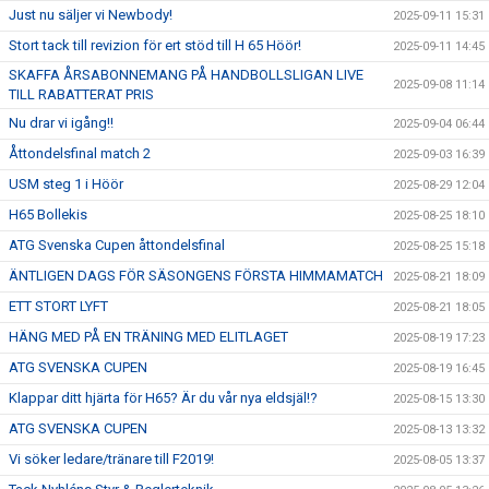
Just nu säljer vi Newbody!
2025-09-11 15:31
Stort tack till revizion för ert stöd till H 65 Höör!
2025-09-11 14:45
SKAFFA ÅRSABONNEMANG PÅ HANDBOLLSLIGAN LIVE
2025-09-08 11:14
TILL RABATTERAT PRIS
Nu drar vi igång!!
2025-09-04 06:44
Åttondelsfinal match 2
2025-09-03 16:39
USM steg 1 i Höör
2025-08-29 12:04
H65 Bollekis
2025-08-25 18:10
ATG Svenska Cupen åttondelsfinal
2025-08-25 15:18
ÄNTLIGEN DAGS FÖR SÄSONGENS FÖRSTA HIMMAMATCH
2025-08-21 18:09
ETT STORT LYFT
2025-08-21 18:05
HÄNG MED PÅ EN TRÄNING MED ELITLAGET
2025-08-19 17:23
ATG SVENSKA CUPEN
2025-08-19 16:45
Klappar ditt hjärta för H65? Är du vår nya eldsjäl!?
2025-08-15 13:30
ATG SVENSKA CUPEN
2025-08-13 13:32
Vi söker ledare/tränare till F2019!
2025-08-05 13:37