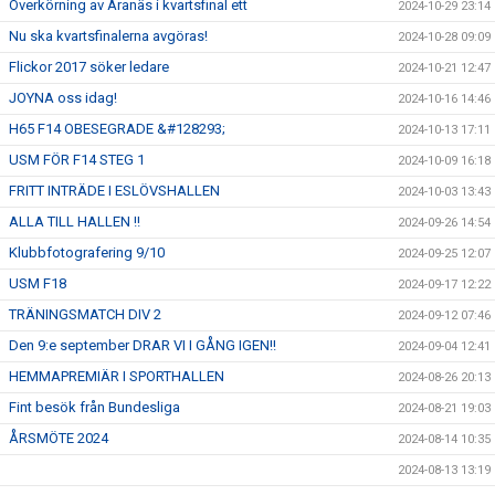
Överkörning av Aranäs i kvartsfinal ett
2024-10-29 23:14
Nu ska kvartsfinalerna avgöras!
2024-10-28 09:09
Flickor 2017 söker ledare
2024-10-21 12:47
JOYNA oss idag!
2024-10-16 14:46
H65 F14 OBESEGRADE &#128293;
2024-10-13 17:11
USM FÖR F14 STEG 1
2024-10-09 16:18
FRITT INTRÄDE I ESLÖVSHALLEN
2024-10-03 13:43
ALLA TILL HALLEN !!
2024-09-26 14:54
Klubbfotografering 9/10
2024-09-25 12:07
USM F18
2024-09-17 12:22
TRÄNINGSMATCH DIV 2
2024-09-12 07:46
Den 9:e september DRAR VI I GÅNG IGEN!!
2024-09-04 12:41
HEMMAPREMIÄR I SPORTHALLEN
2024-08-26 20:13
Fint besök från Bundesliga
2024-08-21 19:03
ÅRSMÖTE 2024
2024-08-14 10:35
2024-08-13 13:19