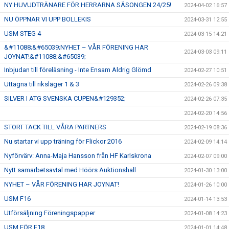
NY HUVUDTRÄNARE FÖR HERRARNA SÄSONGEN 24/25!
2024-04-02 16:57
NU ÖPPNAR VI UPP BOLLEKIS
2024-03-31 12:55
USM STEG 4
2024-03-15 14:21
&#11088;&#65039;NYHET – VÅR FÖRENING HAR
2024-03-03 09:11
JOYNAT!&#11088;&#65039;
Inbjudan till föreläsning - Inte Ensam Aldrig Glömd
2024-02-27 10:51
Uttagna till riksläger 1 & 3
2024-02-26 09:38
SILVER I ATG SVENSKA CUPEN&#129352;
2024-02-26 07:35
2024-02-20 14:56
STORT TACK TILL VÅRA PARTNERS
2024-02-19 08:36
Nu startar vi upp träning för Flickor 2016
2024-02-09 14:14
Nyförvärv: Anna-Maja Hansson från HF Karlskrona
2024-02-07 09:00
Nytt samarbetsavtal med Höörs Auktionshall
2024-01-30 13:00
NYHET – VÅR FÖRENING HAR JOYNAT!
2024-01-26 10:00
USM F16
2024-01-14 13:53
Utförsäljning Föreningspapper
2024-01-08 14:23
USM FÖR F18
2024-01-01 14:48