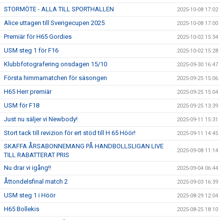
STORMÖTE - ALLA TILL SPORTHALLEN
2025-10-08 17:02
Alice uttagen till Sverigecupen 2025
2025-10-08 17:00
Premiär för H65 Gordies
2025-10-02 15:34
USM steg 1 för F16
2025-10-02 15:28
Klubbfotografering onsdagen 15/10
2025-09-30 16:47
Första himmamatchen för säsongen
2025-09-25 15:06
H65 Herr premiär
2025-09-25 15:04
USM för F18
2025-09-25 13:39
Just nu säljer vi Newbody!
2025-09-11 15:31
Stort tack till revizion för ert stöd till H 65 Höör!
2025-09-11 14:45
SKAFFA ÅRSABONNEMANG PÅ HANDBOLLSLIGAN LIVE
2025-09-08 11:14
TILL RABATTERAT PRIS
Nu drar vi igång!!
2025-09-04 06:44
Åttondelsfinal match 2
2025-09-03 16:39
USM steg 1 i Höör
2025-08-29 12:04
H65 Bollekis
2025-08-25 18:10