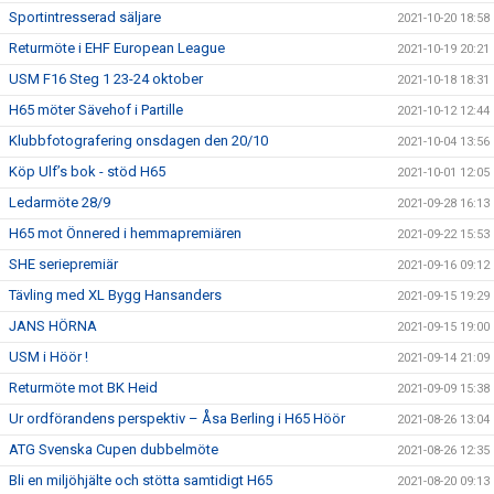
Sportintresserad säljare
2021-10-20 18:58
Returmöte i EHF European League
2021-10-19 20:21
USM F16 Steg 1 23-24 oktober
2021-10-18 18:31
H65 möter Sävehof i Partille
2021-10-12 12:44
Klubbfotografering onsdagen den 20/10
2021-10-04 13:56
Köp Ulf’s bok - stöd H65
2021-10-01 12:05
Ledarmöte 28/9
2021-09-28 16:13
H65 mot Önnered i hemmapremiären
2021-09-22 15:53
SHE seriepremiär
2021-09-16 09:12
Tävling med XL Bygg Hansanders
2021-09-15 19:29
JANS HÖRNA
2021-09-15 19:00
USM i Höör !
2021-09-14 21:09
Returmöte mot BK Heid
2021-09-09 15:38
Ur ordförandens perspektiv – Åsa Berling i H65 Höör
2021-08-26 13:04
ATG Svenska Cupen dubbelmöte
2021-08-26 12:35
Bli en miljöhjälte och stötta samtidigt H65
2021-08-20 09:13