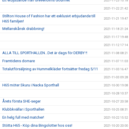
Ett erbjudande från Greveholms Gourmet
2021-11-23 10:18
2021-11-22 21:42
Stillton House of Fashion har ett exklusivt erbjudande till
2021-11-21 19:47
H65 familjen!
Mellanskånsk drabbning!
2021-11-18 21:24
2021-11-17 19:48
2021-11-12 17:14
ALLA TILL SPORTHALLEN...Det är dags för DERBY !!
2021-11-08 08:21
Framtidens domare
2021-11-07 11:03
Totalutförsäljning av Hummelkläder fortsätter fredag 5/11
2021-11-03 16:47
2021-11-03 09:28
H65 möter Skuru i Nacka Sporthall
2021-10-30 19:08
2021-10-28 10:37
Årets första SHE-seger
2021-10-27 20:58
Klubbkvällar i Sporthallen
2021-10-25 08:31
En helg full med matcher!
2021-10-22 15:52
Stötta H65 - Köp dina Bingolotter hos oss!
2021-10-20 20:00