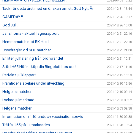
HEMMAMATCH - ALLA TILL HALLEN !
2022-01-05 15:22
Tack för detta året med en önskan om ett Gott Nytt År
2021-12-31 13:44
GAMEDAY !!
2021-12-26 10:17
God Jul !
2021-12-26 10:08
Jans hörna - aktuell lägesrapport
2021-12-21 22:16
Hemmamatch mot BK Heid
2021-12-21 22:10
Covidregler vid SHE matcher
2021-12-21 21:00
En liten julhälsning från ordförande!
2021-12-21 10:31
Stöd H65 Höör - köp din Bingolott hos oss!
2021-12-17 11:10
Perfekta julklappar !
2021-12-15 15:53
Framtidens spelare under utveckling
2021-12-10 15:56
Helgens matcher
2021-12-10 09:14
Lyckad julmarknad
2021-12-03 09:52
Helgens matcher
2021-12-03 09:38
Information om införande av vaccinationsbevis
2021-11-30 09:38
Träffa H65 på julmarknaden
2021-11-28 13:24