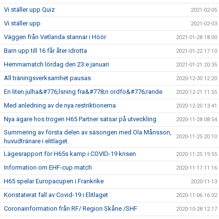
Vi ställer upp Quiz
2021-02-05
Vi ställer upp
2021-02-03
Väggen från Vetlanda stannar i Höör
2021-01-28 18:00
Barn upp till 16 får åter idrotta
2021-01-22 17:10
Hemmamatch lördag den 23:e januari
2021-01-21 20:35
All träningsverksamhet pausas
2020-12-30 12:20
En liten julha&#776;lsning fra&#778;n ordfo&#776;rande
2020-12-21 11:55
Med anledning av de nya restriktionerna
2020-12-20 13:41
Nya ägare hos trogen H65 Partner satsar på utveckling
2020-11-28 08:54
Summering av första delen av säsongen med Ola Månsson,
2020-11-25 20:10
huvudtränare i elitlaget.
Lägesrapport för H65s kamp i COVID-19 krisen
2020-11-25 19:55
Information om EHF-cup match
2020-11-17 11:16
H65 spelar Europacupen i Frankrike
2020-11-13
Konstaterat fall av Covid-19 i Elitlaget
2020-11-06 16:02
Coronainformation från RF/ Region Skåne /SHF
2020-10-28 12:17