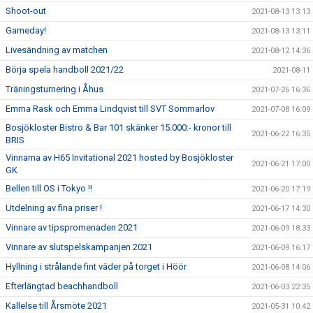
Shoot-out
2021-08-13 13:13
Gameday!
2021-08-13 13:11
Livesändning av matchen
2021-08-12 14:36
Börja spela handboll 2021/22
2021-08-11
Träningsturnering i Åhus
2021-07-26 16:36
Emma Rask och Emma Lindqvist till SVT Sommarlov
2021-07-08 16:09
Bosjökloster Bistro & Bar 101 skänker 15.000:- kronor till
2021-06-22 16:35
BRIS
Vinnarna av H65 Invitational 2021 hosted by Bosjökloster
2021-06-21 17:00
GK
Bellen till OS i Tokyo !!
2021-06-20 17:19
Utdelning av fina priser !
2021-06-17 14:30
Vinnare av tipspromenaden 2021
2021-06-09 18:33
Vinnare av slutspelskampanjen 2021
2021-06-09 16:17
Hyllning i strålande fint väder på torget i Höör
2021-06-08 14:06
Efterlängtad beachhandboll
2021-06-03 22:35
Kallelse till Årsmöte 2021
2021-05-31 10:42