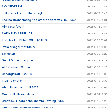
SKÅNEDERBY!
2022-09-20 10:45
Fullt ös på Handbollens dag!
2022-09-17 13:43
Teckna abonnemang hos Cmore och stötta H65 Höör
2022-09-15 15:01
Alma storfavorit
2022-09-14 21:54
SHE HEMMAPREMIÄR
2022-09-11 18:48
TESTA VÄRLDENS ROLIGASTE SPORT!
2022-09-08 20:02
Premiärseger mot Skuru
2022-09-07 20:09
Seriestart
2022-09-05 16:28
Guld i Öresundscupen !
2022-09-04 18:13
ATG Svenska Cupen
2022-08-18 16:20
Säsongskort 2022/23
2022-08-15 14:05
Träningsmatch
2022-08-13 10:39
Åhus Beachhandboll 2022
2022-07-21 20:07
Grattis till Ella och Jalang !
2022-07-04 12:56
Stort tack Höörs pensionärers Bowlingklubb
2022-06-15 11:20
Umgdomsavslutning säsong 2021/22
2022-06-13 08:35