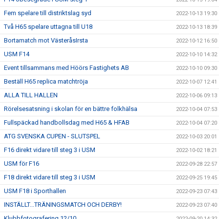
Fem spelare till distriktslag syd
2022-10-13 19:30
Två H65 spelare uttagna till U18
2022-10-13 18:39
Bortamatch mot VästeråsIrsta
2022-10-12 16:50
USM F14
2022-10-10 14:32
Event tillsammans med Höörs Fastighets AB
2022-10-10 09:30
Beställ H65 replica matchtröja
2022-10-07 12:41
ALLA TILL HALLEN
2022-10-06 09:13
Rörelsesatsning i skolan för en bättre folkhälsa
2022-10-04 07:53
Fullspäckad handbollsdag med H65 & HFAB
2022-10-04 07:20
ATG SVENSKA CUPEN - SLUTSPEL
2022-10-03 20:01
F16 direkt vidare till steg 3 i USM
2022-10-02 18:21
USM för F16
2022-09-28 22:57
F18 direkt vidare till steg 3 i USM
2022-09-25 19:45
USM F18 i Sporthallen
2022-09-23 07:43
INSTÄLLT...TRÄNINGSMATCH OCH DERBY!
2022-09-23 07:40
Klubbfotografering 12/10
2022-09-20 14:32