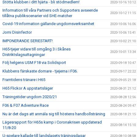
Stötta klubben i ditt hjärta - bli stödmedlem!
2020-10-16 10:12
Information till våra Partners och Supporters avseende
2020-10-12 11:15
tillåtna publikscenarier vid SHE-matcher
Covid-19 information gällande ungdomsverksamhet
2020-10-06 16:06
Jomi Disinfector
2020-10-06 15:41
IMPONERANDE SERIESTART!
2020-10-02 21:10
H65-tjejer vidare till omgång 3 i Skånes
2020-10-01 13:34
Distriktslagsuttagningar
Följ helgens USM F18 via Solidsport
2020-09-18 10:47
Klubbens färskaste domare - tjejerna i F06.
2020-09-17 22:22
Framtidens tränare i H65
2020-09-05 21:18
H65 Flickor A uppstartsläger
2020-08-31 21:12
Träningstider ungdom 2020/21
2020-08-28 12:56
F06 & F07 Adventure Race
2020-08-24 09:47
Nu är det dags att anmäla sig till höstens handbollsträning
2020-08-18 21:15
Lägesrapport för H65s kamp i Coronakrisen uppdaterad
2020-08-14 15:10
11/8-20
U-spelare kallade till landslagets träningsdagar
2020-08-10 08:58