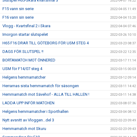
Slutspel H65-Skara kvartsfinal 3
2022-04-07 16:22
F15 vann sin serie
2022-04-05 11:49
F16 vann sin serie
2022-04-04 15:20
Vlogg - Kvartsfinal 2 i Skara
2022-04-04 07:46
Imorgon startar slutspelet
2022-03-26 10:10
H65 F16 DRAR TILL GÖTEBORG FÖR USM STEG 4
2022-03-23 08:37
DAGS FÖR SLUTSPEL !!
2022-03-22 12:35
BORTAMATCH MOT ÖNNERED
2022-03-17 11:14
USM för F14/07 steg 4
2022-03-15 00:03
Helgens hemmamatcher
2022-03-12 09:14
Herrarnas sista hemmamatch för säsongen
2022-03-11 14:42
Hemmamatch mot Sävehof - ALLA TILL HALLEN !
2022-03-11 14:38
LADDA UPP INFÖR MATCHEN
2022-03-08 07:36
Helgens hemmamatcher i Sporthallen
2022-03-04 08:12
Nytt avsnitt av Vloggen...del 3
2022-02-23 09:49
Hemmamatch mot Skuru
2022-02-23 09:43