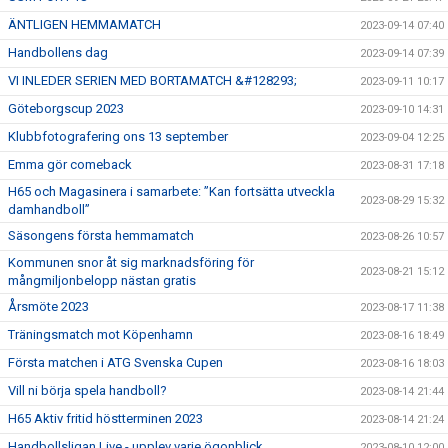
ÄNTLIGEN HEMMAMATCH
2023-09-14 07:40
Handbollens dag
2023-09-14 07:39
VI INLEDER SERIEN MED BORTAMATCH &#128293;
2023-09-11 10:17
Göteborgscup 2023
2023-09-10 14:31
Klubbfotografering ons 13 september
2023-09-04 12:25
Emma gör comeback
2023-08-31 17:18
H65 och Magasinera i samarbete: ”Kan fortsätta utveckla
2023-08-29 15:32
damhandboll”
Säsongens första hemmamatch
2023-08-26 10:57
Kommunen snor åt sig marknadsföring för
2023-08-21 15:12
mångmiljonbelopp nästan gratis
Årsmöte 2023
2023-08-17 11:38
Träningsmatch mot Köpenhamn
2023-08-16 18:49
Första matchen i ATG Svenska Cupen
2023-08-16 18:03
Vill ni börja spela handboll?
2023-08-14 21:44
H65 Aktiv fritid höstterminen 2023
2023-08-14 21:24
Handbollsligan Live - upplev varje ögonblick
2023-08-10 12:00