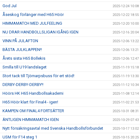
God Jul
2025-12-24 10:08
Åseskog förlänger med H65 Höör
2025-12-22 18:55
HIMMAMATCH MED JULFEELING
2025-12-20 10:00
NU DRAR HANDBOLLSLIGAN IGÅNG IGEN
2025-12-16 20:04
VINN PÅ JULAFTON
2025-12-06 13:22
BÄSTA JULKLAPPEN!!
2025-12-06 13:21
Årets sista H65 Bollekis
2025-12-06 12:47
Smilla till U19 landslaget
2025-11-19 15:18
Stort tack till Tjörnarpsbuss för ert stöd!
2025-11-19 13:30
DERBY-DERBY-DERBY!!
2025-11-12 10:34
Höörs HK H65 Handbollsakademi
2025-11-08 12:14
H65 Höör klart för Final4 - igen!
2025-11-02 21:53
KAMPEN OM FINAL4 FORTSÄTTER
2025-10-31 08:31
ÄNTLIGEN HIMMAMATCH IGEN
2025-10-29 07:43
Nytt försäkringsavtal med Svenska Handbollsförbundet
2025-10-17 13:02
USM för F14 steg 1
2025-10-15 20:25