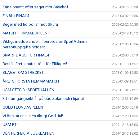
Känslosamt efter seger mot Sävehof
2025-03-16 00:30
FINAL i FINAL4
2025-03-02 09:56
Seger med tio bollar mot Skuru
2025-02-22 20:35
MATCH I HIMMABORGEN!!
2025-02-19 13:12
Viktigt meddelande till berörda av SportAdmins
2025-02-05 13:34
personuppgiftsincident
SNART DAGS FÖR FINAL4
2025-02-03 09:19
Beställ årets matchtröja för Elitlaget!
2025-01-13 17:57
SLAGET OM STRECKET !!
2025-01-09 19:53
ÅRETS FÖRSTA HEMMAMATCH
2025-01-09 19:51
USM STEG 3 I SPORTHALLEN
2025-01-01 21:27
Ett framgångsrikt år på både plan och i hjärtat
2024-12-31 10:59
GULD I LUNDASPELEN
2024-12-30 08:18
Vi önskar er alla en riktigt God Jul!
2024-12-23 11:35
USM P14
2024-12-13 15:03
DEN PERFEKTA JULKLAPPEN
2024-12-13 15:02