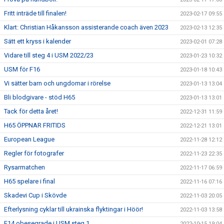
Fritt inträde till finalen!
2023-02-17 09:55
Klart: Christian Håkansson assisterande coach även 2023
2023-02-13 12:35
Sätt ett kryss i kalender
2023-02-01 07:28
Vidare till steg 4 i USM 2022/23
2023-01-23 10:32
USM för F16
2023-01-18 10:43
Vi sätter barn och ungdomar i rörelse
2023-01-13 13:04
Bli blodgivare - stöd H65
2023-01-13 13:01
Tack för detta året!
2022-12-31 11:59
H65 ÖPPNAR FRITIDS
2022-12-21 13:01
European League
2022-11-28 12:12
Regler för fotografer
2022-11-23 22:35
Rysarmatchen
2022-11-17 06:59
H65 spelare i final
2022-11-16 07:16
Skadevi Cup i Skövde
2022-11-03 20:05
Efterlysning cyklar till ukrainska flyktingar i Höör!
2022-11-03 13:58
F14 obesegrade i USM steg 1
2022-10-15 19:04