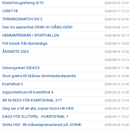
Klubbfotografering 9/10
2024-09-25 12:07
USM F18
2024-09-17 12:22
TRÄNINGSMATCH DIV 2
2024-09-12 07:46
Den 9:e september DRAR VI I GÅNG IGEN!!
2024-09-04 12:41
HEMMAPREMIÄR I SPORTHALLEN
2024-08-26 20:13
Fint besök från Bundesliga
2024-08-21 19:03
ÅRSMÖTE 2024
2024-08-14 10:35
2024-08-13 13:19
Säsongsstart 2024/25
2024-08-12 17:58
Stort grattis till Skånes idrottsledarstipendie
2024-05-16 10:00
Kvartsfinal 5
2024-04-27 16:45
Supporterbuss till kvartsfinal 4
2024-04-22 12:50
ÄR NI REDO FÖR KVARTSFINAL 3 !!?
2024-04-22 12:44
Idag ser vi till att alla Joynar Höörs HK H65!
2024-04-21 10:07
DAGS FÖR SLUTSPEL - KVARTSFINAL 1
2024-04-11 19:57
Stötta H65 - Bli månadsprenumerant på JOYNA!
2024-04-04 16:00