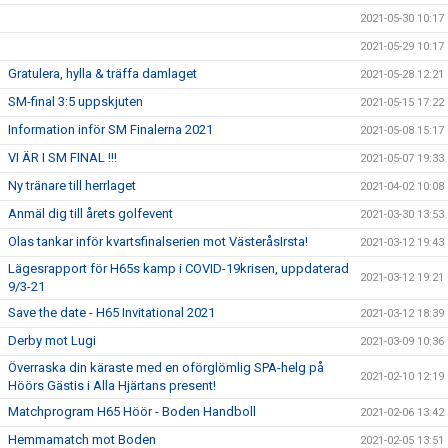
2021-05-30 10:17
2021-05-29 10:17
Gratulera, hylla & träffa damlaget
2021-05-28 12:21
SM-final 3:5 uppskjuten
2021-05-15 17:22
Information inför SM Finalerna 2021
2021-05-08 15:17
VI ÄR I SM FINAL !!!
2021-05-07 19:33
Ny tränare till herrlaget
2021-04-02 10:08
Anmäl dig till årets golfevent
2021-03-30 13:53
Olas tankar inför kvartsfinalserien mot VästeråsIrsta!
2021-03-12 19:43
Lägesrapport för H65s kamp i COVID-19krisen, uppdaterad
2021-03-12 19:21
9/3-21
Save the date - H65 Invitational 2021
2021-03-12 18:39
Derby mot Lugi
2021-03-09 10:36
Överraska din käraste med en oförglömlig SPA-helg på
2021-02-10 12:19
Höörs Gästis i Alla Hjärtans present!
Matchprogram H65 Höör - Boden Handboll
2021-02-06 13:42
Hemmamatch mot Boden
2021-02-05 13:51