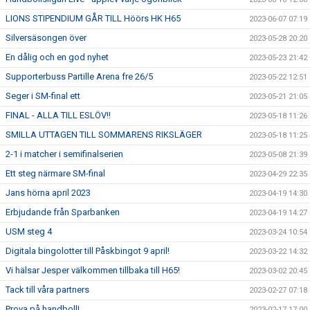
LIONS STIPENDIUM GÅR TILL Höörs HK H65
2023-06-07 07:19
Silversäsongen över
2023-05-28 20:20
En dålig och en god nyhet
2023-05-23 21:42
Supporterbuss Partille Arena fre 26/5
2023-05-22 12:51
Seger i SM-final ett
2023-05-21 21:05
FINAL - ALLA TILL ESLÖV!!
2023-05-18 11:26
SMILLA UTTAGEN TILL SOMMARENS RIKSLÄGER
2023-05-18 11:25
2-1 i matcher i semifinalserien
2023-05-08 21:39
Ett steg närmare SM-final
2023-04-29 22:35
Jans hörna april 2023
2023-04-19 14:30
Erbjudande från Sparbanken
2023-04-19 14:27
USM steg 4
2023-03-24 10:54
Digitala bingolotter till Påskbingot 9 april!
2023-03-22 14:32
Vi hälsar Jesper välkommen tillbaka till H65!
2023-03-02 20:45
Tack till våra partners
2023-02-27 07:18
Prova på handboll!
2023-02-17 17:00