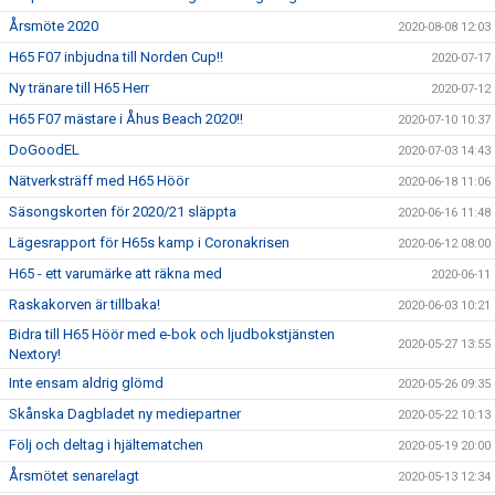
Årsmöte 2020
2020-08-08 12:03
H65 F07 inbjudna till Norden Cup!!
2020-07-17
Ny tränare till H65 Herr
2020-07-12
H65 F07 mästare i Åhus Beach 2020!!
2020-07-10 10:37
DoGoodEL
2020-07-03 14:43
Nätverksträff med H65 Höör
2020-06-18 11:06
Säsongskorten för 2020/21 släppta
2020-06-16 11:48
Lägesrapport för H65s kamp i Coronakrisen
2020-06-12 08:00
H65 - ett varumärke att räkna med
2020-06-11
Raskakorven är tillbaka!
2020-06-03 10:21
Bidra till H65 Höör med e-bok och ljudbokstjänsten
2020-05-27 13:55
Nextory!
Inte ensam aldrig glömd
2020-05-26 09:35
Skånska Dagbladet ny mediepartner
2020-05-22 10:13
Följ och deltag i hjältematchen
2020-05-19 20:00
Årsmötet senarelagt
2020-05-13 12:34