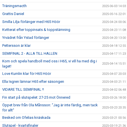
Träningsmacth
2025-06-03 14:03
Grattis Daniel
2025-05-16 22:01
Smilla Lilja förlänger med H65 Höör
2025-04-24 00:06
Kvitterat efter toppinsats & toppstämning
2025-04-23 11:08
Yrvädret från Ystad förlänger
2025-04-20 13:00
Pettersson är klar
2025-04-18 12:55
SEMIFINAL 2 - ALLA TILL HALLEN
2025-04-17 11:23
Kom och spela handboll med oss i H65, vi vill ha med dig i
2025-04-14 15:51
laget!
Love Kumlin klar för H65 Höör
2025-04-07 20:03
Ella Isgren lämnar H65 efter säsongen
2025-04-03 21:11
VIDARE TILL SEMIFINAL !!
2025-04-02 06:48
Fin start på slutspelet: 27-25 mot Önnered
2025-03-26 18:00
Öppet brev från Ola Månsson: "Jag är inte färdig, men tack
2025-03-23 20:35
för allt"
Besked om Ofelias knäskada
2025-03-21 00:56
Slutspel - kvartsfinaler
2025-03-19 21:36