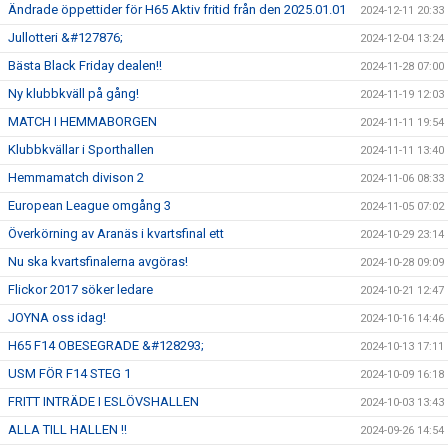
Ändrade öppettider för H65 Aktiv fritid från den 2025.01.01
2024-12-11 20:33
Jullotteri &#127876;
2024-12-04 13:24
Bästa Black Friday dealen!!
2024-11-28 07:00
Ny klubbkväll på gång!
2024-11-19 12:03
MATCH I HEMMABORGEN
2024-11-11 19:54
Klubbkvällar i Sporthallen
2024-11-11 13:40
Hemmamatch divison 2
2024-11-06 08:33
European League omgång 3
2024-11-05 07:02
Överkörning av Aranäs i kvartsfinal ett
2024-10-29 23:14
Nu ska kvartsfinalerna avgöras!
2024-10-28 09:09
Flickor 2017 söker ledare
2024-10-21 12:47
JOYNA oss idag!
2024-10-16 14:46
H65 F14 OBESEGRADE &#128293;
2024-10-13 17:11
USM FÖR F14 STEG 1
2024-10-09 16:18
FRITT INTRÄDE I ESLÖVSHALLEN
2024-10-03 13:43
ALLA TILL HALLEN !!
2024-09-26 14:54