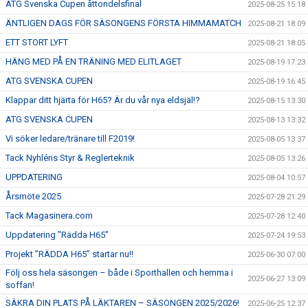
ATG Svenska Cupen åttondelsfinal
2025-08-25 15:18
ÄNTLIGEN DAGS FÖR SÄSONGENS FÖRSTA HIMMAMATCH
2025-08-21 18:09
ETT STORT LYFT
2025-08-21 18:05
HÄNG MED PÅ EN TRÄNING MED ELITLAGET
2025-08-19 17:23
ATG SVENSKA CUPEN
2025-08-19 16:45
Klappar ditt hjärta för H65? Är du vår nya eldsjäl!?
2025-08-15 13:30
ATG SVENSKA CUPEN
2025-08-13 13:32
Vi söker ledare/tränare till F2019!
2025-08-05 13:37
Tack Nyhléns Styr & Reglerteknik
2025-08-05 13:26
UPPDATERING
2025-08-04 10:57
Årsmöte 2025
2025-07-28 21:29
Tack Magasinera.com
2025-07-28 12:40
Uppdatering "Rädda H65"
2025-07-24 19:53
Projekt ”RÄDDA H65” startar nu!!
2025-06-30 07:00
Följ oss hela säsongen – både i Sporthallen och hemma i
2025-06-27 13:09
soffan!
SÄKRA DIN PLATS PÅ LÄKTAREN – SÄSONGEN 2025/2026!
2025-06-25 12:37