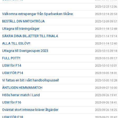
2023-12-23 12:06
Välkomna extrapengar från Sparbanken Skåne.
2023-12-14 20:53
BESTÄLL DIN MATCHTRÖJA
2023-12-09 09:57
Uttagna till träningsläger
2023-11-18 12:48
SÄKRA DINA BILJETTER TILL FINAL4
2023-11-14 19:14
ALLA TILL ESLÖV!!
2023-11-14 12:40
Uttagna till Sverigecupen 2023
2023-10-15 09:18
FULL POTT!!
2023-10-15 09:17
USM för F14
2023-10-10 10:01
USM FÖR P14
2023-10-05 18:31
Vi fattas en bit i vårt handbollspussel!
2023-10-05 10:28
ÄNTLIGEN HEMMAMATCH
2023-09-27 10:00
H65s herrar match i Lund
2023-09-26 19:41
USM för F16
2023-09-26 18:41
Oväntat stort intresse kräver åtgärder
2023-09-26 18:25
USM FÖR F18
2023-09-21 20:47