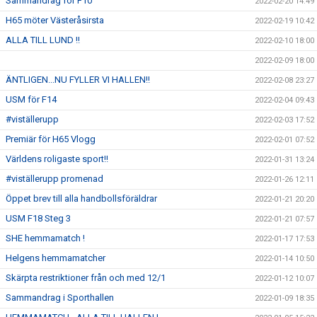
Sammandrag för F10
2022-02-20 14:49
H65 möter Västeråsirsta
2022-02-19 10:42
ALLA TILL LUND !!
2022-02-10 18:00
2022-02-09 18:00
ÄNTLIGEN...NU FYLLER VI HALLEN!!
2022-02-08 23:27
USM för F14
2022-02-04 09:43
#viställerupp
2022-02-03 17:52
Premiär för H65 Vlogg
2022-02-01 07:52
Världens roligaste sport!!
2022-01-31 13:24
#viställerupp promenad
2022-01-26 12:11
Öppet brev till alla handbollsföräldrar
2022-01-21 20:20
USM F18 Steg 3
2022-01-21 07:57
SHE hemmamatch !
2022-01-17 17:53
Helgens hemmamatcher
2022-01-14 10:50
Skärpta restriktioner från och med 12/1
2022-01-12 10:07
Sammandrag i Sporthallen
2022-01-09 18:35