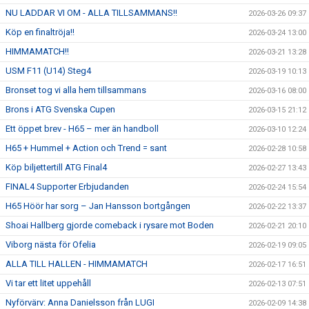
NU LADDAR VI OM - ALLA TILLSAMMANS!!
2026-03-26 09:37
Köp en finaltröja!!
2026-03-24 13:00
HIMMAMATCH!!
2026-03-21 13:28
USM F11 (U14) Steg4
2026-03-19 10:13
Bronset tog vi alla hem tillsammans
2026-03-16 08:00
Brons i ATG Svenska Cupen
2026-03-15 21:12
Ett öppet brev - H65 – mer än handboll
2026-03-10 12:24
H65 + Hummel + Action och Trend = sant
2026-02-28 10:58
Köp biljettertill ATG Final4
2026-02-27 13:43
FINAL4 Supporter Erbjudanden
2026-02-24 15:54
H65 Höör har sorg – Jan Hansson bortgången
2026-02-22 13:37
Shoai Hallberg gjorde comeback i rysare mot Boden
2026-02-21 20:10
Viborg nästa för Ofelia
2026-02-19 09:05
ALLA TILL HALLEN - HIMMAMATCH
2026-02-17 16:51
Vi tar ett litet uppehåll
2026-02-13 07:51
Nyförvärv: Anna Danielsson från LUGI
2026-02-09 14:38