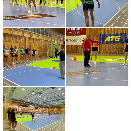
MEDLEMSAVGIFTER 2026/2027
USM
HANDBOLLSAKADEMIN
JL FYSIOCENTER
IDROTTSFÖRSÄKRINGAR