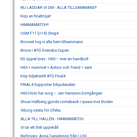
NU LADDAR VI OM - ALLA TILLSAMMANS!!
Köp en finaltröja!!
HIMMAMATCH!!
USM F11 (U14) Steg4
Bronset tog vi alla hem tillsammans
Brons i ATG Svenska Cupen
Ett öppet brev - H65 – mer än handboll
H65 + Hummel + Action och Trend = sant
Köp biljettertill ATG Final4
FINAL4 Supporter Erbjudanden
H65 Höör har sorg – Jan Hansson bortgången
Shoai Hallberg gjorde comeback i rysare mot Boden
Viborg nästa för Ofelia
ALLA TILL HALLEN - HIMMAMATCH
Vi tar ett litet uppehåll
Nyförvärv: Anna Danielsson från LUGI