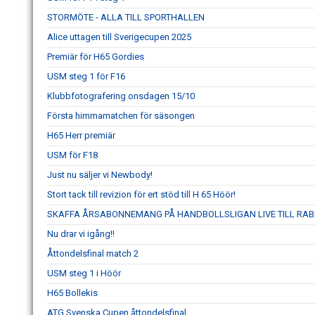
STORMÖTE - ALLA TILL SPORTHALLEN
Alice uttagen till Sverigecupen 2025
Premiär för H65 Gordies
USM steg 1 för F16
Klubbfotografering onsdagen 15/10
Första himmamatchen för säsongen
H65 Herr premiär
USM för F18
Just nu säljer vi Newbody!
Stort tack till revizion för ert stöd till H 65 Höör!
SKAFFA ÅRSABONNEMANG PÅ HANDBOLLSLIGAN LIVE TILL RAB
Nu drar vi igång!!
Åttondelsfinal match 2
USM steg 1 i Höör
H65 Bollekis
ATG Svenska Cupen åttondelsfinal