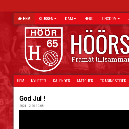
HEM
KLUBBEN
DAM
HERR
UNGDOM
HÖÖRS
Framåt tillsamma
HEM
NYHETER
KALENDER
MATCHER
TRÄNINGSTIDER
God Jul !
2021-12-26 10:08