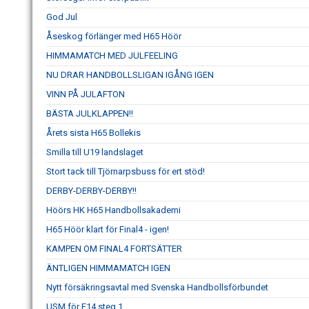
God Jul
Åseskog förlänger med H65 Höör
HIMMAMATCH MED JULFEELING
NU DRAR HANDBOLLSLIGAN IGÅNG IGEN
VINN PÅ JULAFTON
BÄSTA JULKLAPPEN!!
Årets sista H65 Bollekis
Smilla till U19 landslaget
Stort tack till Tjörnarpsbuss för ert stöd!
DERBY-DERBY-DERBY!!
Höörs HK H65 Handbollsakademi
H65 Höör klart för Final4 - igen!
KAMPEN OM FINAL4 FORTSÄTTER
ÄNTLIGEN HIMMAMATCH IGEN
Nytt försäkringsavtal med Svenska Handbollsförbundet
USM för F14 steg 1