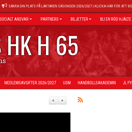
SÄKRA DIN PLATS PÅ LÄKTAREN SÄSONGEN 2026/2027 | KLICKA HÄR FÖR ATT B
SOCIALT ANSVAR
PARTNERS
BILJETTER
BLI EN RÖD HJÄLTE
 HK H 65
ns
MEDLEMSAVGIFTER 2026/2027
USM
HANDBOLLSAKADEMIN
JL F
<
>