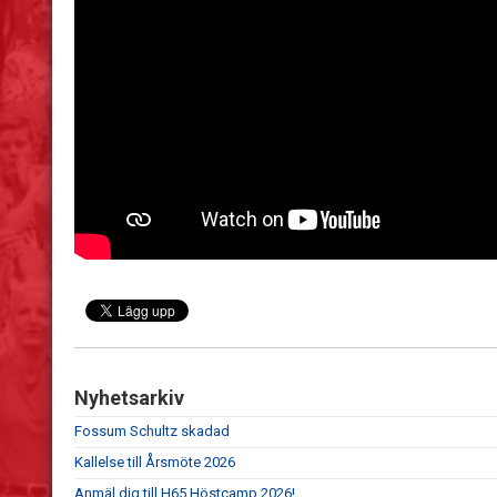
Nyhetsarkiv
Fossum Schultz skadad
Kallelse till Årsmöte 2026
Anmäl dig till H65 Höstcamp 2026!