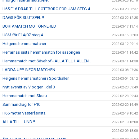
Imorgon startar slutspelet
2022-03-26 10:10
H65 F16 DRAR TILL GÖTEBORG FÖR USM STEG 4
2022-03-23 08:37
DAGS FÖR SLUTSPEL !!
2022-03-22 12:35
BORTAMATCH MOT ÖNNERED
2022-03-17 11:14
USM för F14/07 steg 4
2022-03-15 00:03
Helgens hemmamatcher
2022-03-12 09:14
Herrarnas sista hemmamatch för säsongen
2022-03-11 14:42
Hemmamatch mot Sävehof - ALLA TILL HALLEN !
2022-03-11 14:38
LADDA UPP INFÖR MATCHEN
2022-03-08 07:36
Helgens hemmamatcher i Sporthallen
2022-03-04 08:12
Nytt avsnitt av Vloggen...del 3
2022-02-23 09:49
Hemmamatch mot Skuru
2022-02-23 09:43
Sammandrag för F10
2022-02-20 14:49
H65 möter Västeråsirsta
2022-02-19 10:42
ALLA TILL LUND !!
2022-02-10 18:00
2022-02-09 18:00