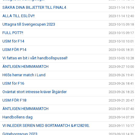
SÄKRA DINA BILJETTER TILL FINAL4
2023-11-14 19:14
ALLA TILL ESLÖV!!
2023-11-14 12:40
Uttagna till Sverigecupen 2023
2023-10-15 09:18
FULL POTT!!
2023-10-15 09:17
USM för F14
2023-10-10 10:01
USM FÖR P14
2023-10-05 18:31
Vi fattas en bit i vårt handbollspussel!
2023-10-05 10:28
ÄNTLIGEN HEMMAMATCH
2023-09-27 10:00
H65s herrar match i Lund
2023-09-26 19:41
USM för F16
2023-09-26 18:41
Oväntat stort intresse kräver åtgärder
2023-09-26 18:25
USM FÖR F18
2023-09-21 20:47
ÄNTLIGEN HEMMAMATCH
2023-09-14 07:40
Handbollens dag
2023-09-14 07:39
VI INLEDER SERIEN MED BORTAMATCH &#128293;
2023-09-11 10:17
Göteborgscup 2023
2023-09-10 14:31