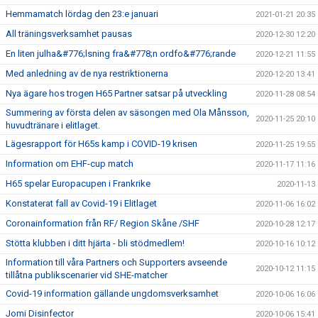
Hemmamatch lördag den 23:e januari
2021-01-21 20:35
All träningsverksamhet pausas
2020-12-30 12:20
En liten julha&#776;lsning fra&#778;n ordfo&#776;rande
2020-12-21 11:55
Med anledning av de nya restriktionerna
2020-12-20 13:41
Nya ägare hos trogen H65 Partner satsar på utveckling
2020-11-28 08:54
Summering av första delen av säsongen med Ola Månsson,
2020-11-25 20:10
huvudtränare i elitlaget.
Lägesrapport för H65s kamp i COVID-19 krisen
2020-11-25 19:55
Information om EHF-cup match
2020-11-17 11:16
H65 spelar Europacupen i Frankrike
2020-11-13
Konstaterat fall av Covid-19 i Elitlaget
2020-11-06 16:02
Coronainformation från RF/ Region Skåne /SHF
2020-10-28 12:17
Stötta klubben i ditt hjärta - bli stödmedlem!
2020-10-16 10:12
Information till våra Partners och Supporters avseende
2020-10-12 11:15
tillåtna publikscenarier vid SHE-matcher
Covid-19 information gällande ungdomsverksamhet
2020-10-06 16:06
Jomi Disinfector
2020-10-06 15:41