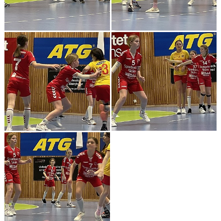
MEDLEMSAVGIFTER 2026/2027
USM
HANDBOLLSAKADEMIN
JL FYSIOCENTER
IDROTTSFÖRSÄKRINGAR