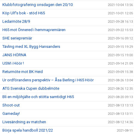
Klubbfotografering onsdagen den 20/10
2021-10-04 13:56
Köp Ulf’s bok - stöd H65
2021-10-01 12:05
Ledarmöte 28/9
2021-09-28 16:13
H65 mot Önnered i hemmapremiären
2021-09-22 15:53
SHE seriepremiär
2021-09-16 09:12
Tävling med XL Bygg Hansanders
2021-09-15 19:29
JANS HÖRNA
2021-09-15 19:00
USM i Höör !
2021-09-14 21:09
Returmöte mot BK Heid
2021-09-09 15:38
Ur ordförandens perspektiv – Åsa Berling i H65 Höör
2021-08-26 13:04
ATG Svenska Cupen dubbelmöte
2021-08-26 12:35
Bli en miljöhjälte och stötta samtidigt H65
2021-08-20 09:13
Shoot-out
2021-08-13 13:13
Gameday!
2021-08-13 13:11
Livesändning av matchen
2021-08-12 14:36
Börja spela handboll 2021/22
2021-08-11