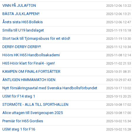
VINN PÅ JULAFTON
2025-12-06 13:22
BÄSTA JULKLAPPEN!!
2025-12-06 13:21
Årets sista H65 Bollekis
2025-12-06 12:47
Smilla till U19 landslaget
2025-11-19 15:18
Stort tack till Tjörnarpsbuss för ert stöd!
2025-11-19 13:30
DERBY-DERBY-DERBY!!
2025-11-12 10:34
Höörs HK H65 Handbollsakademi
2025-11-08 12:14
H65 Höör klart för Final4 - igen!
2025-11-02 21:53
KAMPEN OM FINAL4 FORTSÄTTER
2025-10-31 08:31
ÄNTLIGEN HIMMAMATCH IGEN
2025-10-29 07:43
Nytt försäkringsavtal med Svenska Handbollsförbundet
2025-10-17 13:02
USM för F14 steg 1
2025-10-15 20:25
STORMÖTE - ALLA TILL SPORTHALLEN
2025-10-08 17:02
Alice uttagen till Sverigecupen 2025
2025-10-08 17:00
Premiär för H65 Gordies
2025-10-02 15:34
USM steg 1 för F16
2025-10-02 15:28