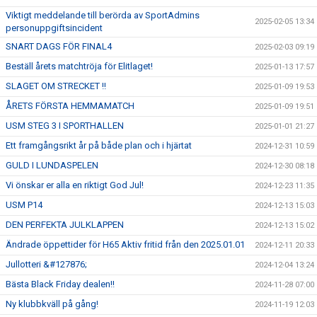
Viktigt meddelande till berörda av SportAdmins
2025-02-05 13:34
personuppgiftsincident
SNART DAGS FÖR FINAL4
2025-02-03 09:19
Beställ årets matchtröja för Elitlaget!
2025-01-13 17:57
SLAGET OM STRECKET !!
2025-01-09 19:53
ÅRETS FÖRSTA HEMMAMATCH
2025-01-09 19:51
USM STEG 3 I SPORTHALLEN
2025-01-01 21:27
Ett framgångsrikt år på både plan och i hjärtat
2024-12-31 10:59
GULD I LUNDASPELEN
2024-12-30 08:18
Vi önskar er alla en riktigt God Jul!
2024-12-23 11:35
USM P14
2024-12-13 15:03
DEN PERFEKTA JULKLAPPEN
2024-12-13 15:02
Ändrade öppettider för H65 Aktiv fritid från den 2025.01.01
2024-12-11 20:33
Jullotteri &#127876;
2024-12-04 13:24
Bästa Black Friday dealen!!
2024-11-28 07:00
Ny klubbkväll på gång!
2024-11-19 12:03