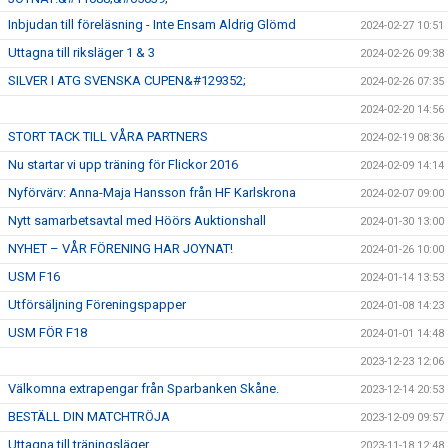
Inbjudan till föreläsning - Inte Ensam Aldrig Glömd
2024-02-27 10:51
Uttagna till riksläger 1 & 3
2024-02-26 09:38
SILVER I ATG SVENSKA CUPEN&#129352;
2024-02-26 07:35
2024-02-20 14:56
STORT TACK TILL VÅRA PARTNERS
2024-02-19 08:36
Nu startar vi upp träning för Flickor 2016
2024-02-09 14:14
Nyförvärv: Anna-Maja Hansson från HF Karlskrona
2024-02-07 09:00
Nytt samarbetsavtal med Höörs Auktionshall
2024-01-30 13:00
NYHET – VÅR FÖRENING HAR JOYNAT!
2024-01-26 10:00
USM F16
2024-01-14 13:53
Utförsäljning Föreningspapper
2024-01-08 14:23
USM FÖR F18
2024-01-01 14:48
2023-12-23 12:06
Välkomna extrapengar från Sparbanken Skåne.
2023-12-14 20:53
BESTÄLL DIN MATCHTRÖJA
2023-12-09 09:57
Uttagna till träningsläger
2023-11-18 12:48