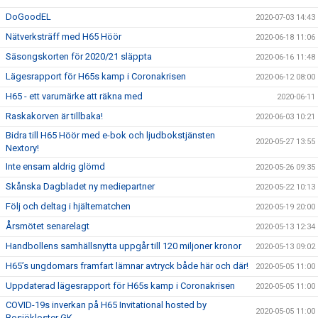
DoGoodEL
2020-07-03 14:43
Nätverksträff med H65 Höör
2020-06-18 11:06
Säsongskorten för 2020/21 släppta
2020-06-16 11:48
Lägesrapport för H65s kamp i Coronakrisen
2020-06-12 08:00
H65 - ett varumärke att räkna med
2020-06-11
Raskakorven är tillbaka!
2020-06-03 10:21
Bidra till H65 Höör med e-bok och ljudbokstjänsten
2020-05-27 13:55
Nextory!
Inte ensam aldrig glömd
2020-05-26 09:35
Skånska Dagbladet ny mediepartner
2020-05-22 10:13
Följ och deltag i hjältematchen
2020-05-19 20:00
Årsmötet senarelagt
2020-05-13 12:34
Handbollens samhällsnytta uppgår till 120 miljoner kronor
2020-05-13 09:02
H65’s ungdomars framfart lämnar avtryck både här och där!
2020-05-05 11:00
Uppdaterad lägesrapport för H65s kamp i Coronakrisen
2020-05-05 11:00
COVID-19s inverkan på H65 Invitational hosted by
2020-05-05 11:00
Bosjökloster GK