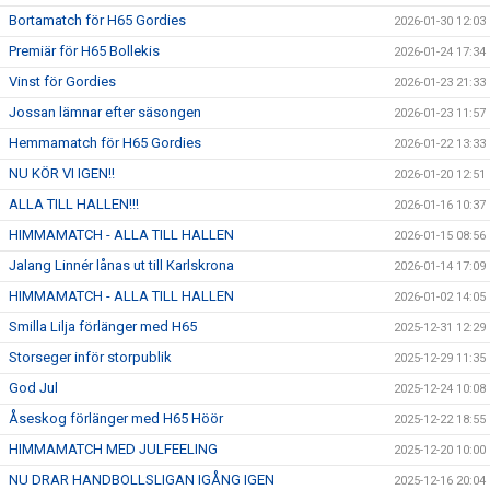
Bortamatch för H65 Gordies
2026-01-30 12:03
Premiär för H65 Bollekis
2026-01-24 17:34
Vinst för Gordies
2026-01-23 21:33
Jossan lämnar efter säsongen
2026-01-23 11:57
Hemmamatch för H65 Gordies
2026-01-22 13:33
NU KÖR VI IGEN!!
2026-01-20 12:51
ALLA TILL HALLEN!!!
2026-01-16 10:37
HIMMAMATCH - ALLA TILL HALLEN
2026-01-15 08:56
Jalang Linnér lånas ut till Karlskrona
2026-01-14 17:09
HIMMAMATCH - ALLA TILL HALLEN
2026-01-02 14:05
Smilla Lilja förlänger med H65
2025-12-31 12:29
Storseger inför storpublik
2025-12-29 11:35
God Jul
2025-12-24 10:08
Åseskog förlänger med H65 Höör
2025-12-22 18:55
HIMMAMATCH MED JULFEELING
2025-12-20 10:00
NU DRAR HANDBOLLSLIGAN IGÅNG IGEN
2025-12-16 20:04