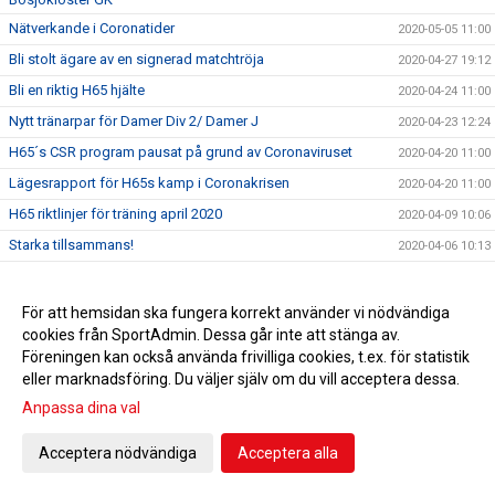
Nätverkande i Coronatider
2020-05-05 11:00
Bli stolt ägare av en signerad matchtröja
2020-04-27 19:12
Bli en riktig H65 hjälte
2020-04-24 11:00
Nytt tränarpar för Damer Div 2/ Damer J
2020-04-23 12:24
H65´s CSR program pausat på grund av Coronaviruset
2020-04-20 11:00
Lägesrapport för H65s kamp i Coronakrisen
2020-04-20 11:00
H65 riktlinjer för träning april 2020
2020-04-09 10:06
Starka tillsammans!
2020-04-06 10:13
Tillsammans tar vi oss igenom de svåra tiderna!
2020-04-02 12:23
Jättevändning i Kungälv - oväntad fantasymatchhjälte
2020-03-27 20:25
För att hemsidan ska fungera korrekt använder vi nödvändiga
cookies från SportAdmin. Dessa går inte att stänga av.
Ibland blir det inte riktigt som man tänkt sig...
2020-03-20 10:57
Föreningen kan också använda frivilliga cookies, t.ex. för statistik
Angående träningtillfällen
2020-03-17 12:12
eller marknadsföring. Du väljer själv om du vill acceptera dessa.
Uppsamlingsheat belastningsregistret 24/3
2020-03-16 12:06
Anpassa dina val
Info Skånes HF angående coronaviruset
2020-03-13 12:21
Acceptera nödvändiga
Acceptera alla
Info Svensk Handboll angående coronaviruset
2020-03-11 10:29
Dags att anmäla sig till H65 Invitational 2020!
2020-03-03 18:50