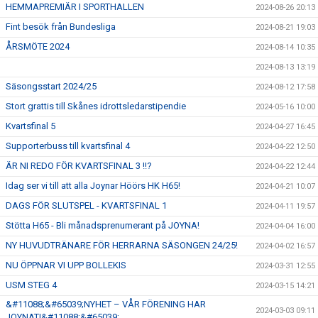
HEMMAPREMIÄR I SPORTHALLEN
2024-08-26 20:13
Fint besök från Bundesliga
2024-08-21 19:03
ÅRSMÖTE 2024
2024-08-14 10:35
2024-08-13 13:19
Säsongsstart 2024/25
2024-08-12 17:58
Stort grattis till Skånes idrottsledarstipendie
2024-05-16 10:00
Kvartsfinal 5
2024-04-27 16:45
Supporterbuss till kvartsfinal 4
2024-04-22 12:50
ÄR NI REDO FÖR KVARTSFINAL 3 !!?
2024-04-22 12:44
Idag ser vi till att alla Joynar Höörs HK H65!
2024-04-21 10:07
DAGS FÖR SLUTSPEL - KVARTSFINAL 1
2024-04-11 19:57
Stötta H65 - Bli månadsprenumerant på JOYNA!
2024-04-04 16:00
NY HUVUDTRÄNARE FÖR HERRARNA SÄSONGEN 24/25!
2024-04-02 16:57
NU ÖPPNAR VI UPP BOLLEKIS
2024-03-31 12:55
USM STEG 4
2024-03-15 14:21
&#11088;&#65039;NYHET – VÅR FÖRENING HAR
2024-03-03 09:11
JOYNAT!&#11088;&#65039;