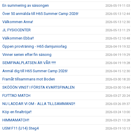
En summering av säsongen
2026-05-19 11:03
Över 50 anmälda till H65 Summer Camp 2026!
2026-05-13 12:44
Välkommen Anna!
2026-05-13 12:30
JL FYSIOCENTER
2026-05-13 11:29
Välkommen Ebba!!
2026-05-12 10:48
Öppen provträning - H65 damjuniorlag
2026-04-19 19:32
Vinner serien efter fin säsong
2026-04-19 19:29
SEMIFINALPLATSEN ÄR VÅR !!!!!
2026-04-19 19:28
Anmäl dig till H65 Summer Camp 2026!
2026-04-15 12:30
Framåt tillsammans mot Boden
2026-03-30 18:20
SKÖÖÖN VINST I FÖRSTA KVARTSFINALEN
2026-03-30 10:44
FLYTTAD MATCH
2026-03-27 20:24
NU LADDAR VI OM - ALLA TILLSAMMANS!!
2026-03-26 09:37
Köp en finaltröja!!
2026-03-24 13:00
HIMMAMATCH!!
2026-03-21 13:28
USM F11 (U14) Steg4
2026-03-19 10:13