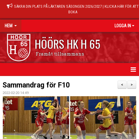
SÄKRA DIN PLATS PÅ LÄKTAREN SÄSONGEN 2026/2027 | KLICKA HÄR FÖR ATT
BOKA
HEM
LOGGA IN
HÖÖRS HK H 65
Framåt tillsammans
HEM
Sammandrag för F10
<
>
2022-02-20 14:49
NYHETER
KALENDER
MATCHER
TRÄNINGSTIDER