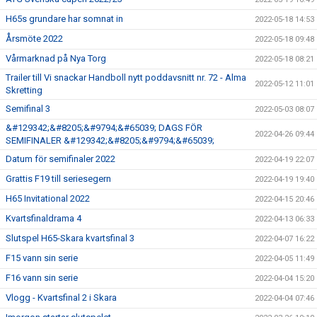
H65s grundare har somnat in
2022-05-18 14:53
Årsmöte 2022
2022-05-18 09:48
Vårmarknad på Nya Torg
2022-05-18 08:21
Trailer till Vi snackar Handboll nytt poddavsnitt nr. 72 - Alma
2022-05-12 11:01
Skretting
Semifinal 3
2022-05-03 08:07
&#129342;&#8205;&#9794;&#65039; DAGS FÖR
2022-04-26 09:44
SEMIFINALER &#129342;&#8205;&#9794;&#65039;
Datum för semifinaler 2022
2022-04-19 22:07
Grattis F19 till seriesegern
2022-04-19 19:40
H65 Invitational 2022
2022-04-15 20:46
Kvartsfinaldrama 4
2022-04-13 06:33
Slutspel H65-Skara kvartsfinal 3
2022-04-07 16:22
F15 vann sin serie
2022-04-05 11:49
F16 vann sin serie
2022-04-04 15:20
Vlogg - Kvartsfinal 2 i Skara
2022-04-04 07:46