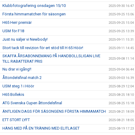
Klubbfotografering onsdagen 15/10
2025-09-30 16:47
Första himmamatchen för säsongen
2025-09-25 15:06
H65 Herr premiär
2025-09-25 15:04
USM för F18
2025-09-25 13:39
Just nu säljer vi Newbody!
2025-09-11 15:31
Stort tack till revizion för ert stöd till H 65 Höör!
2025-09-11 14:45
SKAFFA ÅRSABONNEMANG PÅ HANDBOLLSLIGAN LIVE
2025-09-08 11:14
TILL RABATTERAT PRIS
Nu drar vi igång!!
2025-09-04 06:44
Åttondelsfinal match 2
2025-09-03 16:39
USM steg 1 i Höör
2025-08-29 12:04
H65 Bollekis
2025-08-25 18:10
ATG Svenska Cupen åttondelsfinal
2025-08-25 15:18
ÄNTLIGEN DAGS FÖR SÄSONGENS FÖRSTA HIMMAMATCH
2025-08-21 18:09
ETT STORT LYFT
2025-08-21 18:05
HÄNG MED PÅ EN TRÄNING MED ELITLAGET
2025-08-19 17:23