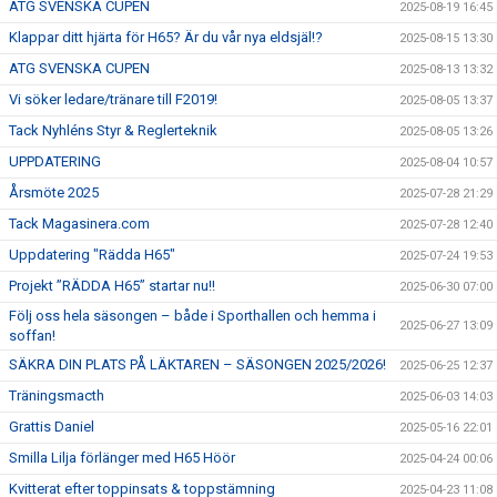
ATG SVENSKA CUPEN
2025-08-19 16:45
Klappar ditt hjärta för H65? Är du vår nya eldsjäl!?
2025-08-15 13:30
ATG SVENSKA CUPEN
2025-08-13 13:32
Vi söker ledare/tränare till F2019!
2025-08-05 13:37
Tack Nyhléns Styr & Reglerteknik
2025-08-05 13:26
UPPDATERING
2025-08-04 10:57
Årsmöte 2025
2025-07-28 21:29
Tack Magasinera.com
2025-07-28 12:40
Uppdatering "Rädda H65"
2025-07-24 19:53
Projekt ”RÄDDA H65” startar nu!!
2025-06-30 07:00
Följ oss hela säsongen – både i Sporthallen och hemma i
2025-06-27 13:09
soffan!
SÄKRA DIN PLATS PÅ LÄKTAREN – SÄSONGEN 2025/2026!
2025-06-25 12:37
Träningsmacth
2025-06-03 14:03
Grattis Daniel
2025-05-16 22:01
Smilla Lilja förlänger med H65 Höör
2025-04-24 00:06
Kvitterat efter toppinsats & toppstämning
2025-04-23 11:08