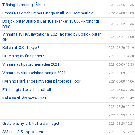
Träningsturnering i Åhus
2021-07-26 16:36
Emma Rask och Emma Lindqvist till SVT Sommarlov
2021-07-08 16:09
Bosjökloster Bistro & Bar 101 skänker 15.000:- kronor till
2021-06-22 16:35
BRIS
Vinnarna av H65 Invitational 2021 hosted by Bosjökloster
2021-06-21 17:00
GK
Bellen till OS i Tokyo !!
2021-06-20 17:19
Utdelning av fina priser !
2021-06-17 14:30
Vinnare av tipspromenaden 2021
2021-06-09 18:33
Vinnare av slutspelskampanjen 2021
2021-06-09 16:17
Hyllning i strålande fint väder på torget i Höör
2021-06-08 14:06
Efterlängtad beachhandboll
2021-06-03 22:35
Kallelse till Årsmöte 2021
2021-05-31 10:42
2021-05-30 10:17
2021-05-29 10:17
Gratulera, hylla & träffa damlaget
2021-05-28 12:21
SM-final 3:5 uppskjuten
2021-05-15 17:22