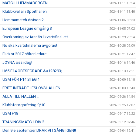
MATCH I HEMMABORGEN
2024-11-11 19:54
Klubbkvällar i Sporthallen
2024-11-11 13:40
Hemmamatch divison 2
2024-11-06 08:33
European League omgång 3
2024-11-05 07:02
Överkörning av Aranäs i kvartsfinal ett
2024-10-29 23:14
Nu ska kvartsfinalerna avgöras!
2024-10-28 09:09
Flickor 2017 söker ledare
2024-10-21 12:47
JOYNA oss idag!
2024-10-16 14:46
H65 F14 OBESEGRADE &#128293;
2024-10-13 17:11
USM FÖR F14 STEG 1
2024-10-09 16:18
FRITT INTRÄDE I ESLÖVSHALLEN
2024-10-03 13:43
ALLA TILL HALLEN !!
2024-09-26 14:54
Klubbfotografering 9/10
2024-09-25 12:07
USM F18
2024-09-17 12:22
TRÄNINGSMATCH DIV 2
2024-09-12 07:46
Den 9:e september DRAR VI I GÅNG IGEN!!
2024-09-04 12:41