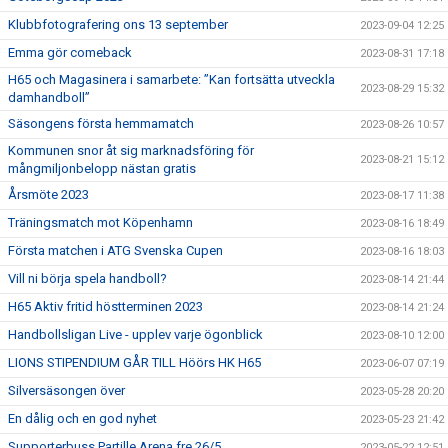
Klubbfotografering ons 13 september
2023-09-04 12:25
Emma gör comeback
2023-08-31 17:18
H65 och Magasinera i samarbete: ”Kan fortsätta utveckla
2023-08-29 15:32
damhandboll”
Säsongens första hemmamatch
2023-08-26 10:57
Kommunen snor åt sig marknadsföring för
2023-08-21 15:12
mångmiljonbelopp nästan gratis
Årsmöte 2023
2023-08-17 11:38
Träningsmatch mot Köpenhamn
2023-08-16 18:49
Första matchen i ATG Svenska Cupen
2023-08-16 18:03
Vill ni börja spela handboll?
2023-08-14 21:44
H65 Aktiv fritid höstterminen 2023
2023-08-14 21:24
Handbollsligan Live - upplev varje ögonblick
2023-08-10 12:00
LIONS STIPENDIUM GÅR TILL Höörs HK H65
2023-06-07 07:19
Silversäsongen över
2023-05-28 20:20
En dålig och en god nyhet
2023-05-23 21:42
Supporterbuss Partille Arena fre 26/5
2023-05-22 12:51