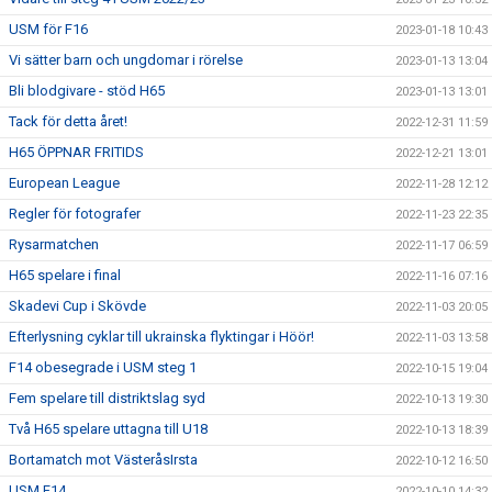
USM för F16
2023-01-18 10:43
Vi sätter barn och ungdomar i rörelse
2023-01-13 13:04
Bli blodgivare - stöd H65
2023-01-13 13:01
Tack för detta året!
2022-12-31 11:59
H65 ÖPPNAR FRITIDS
2022-12-21 13:01
European League
2022-11-28 12:12
Regler för fotografer
2022-11-23 22:35
Rysarmatchen
2022-11-17 06:59
H65 spelare i final
2022-11-16 07:16
Skadevi Cup i Skövde
2022-11-03 20:05
Efterlysning cyklar till ukrainska flyktingar i Höör!
2022-11-03 13:58
F14 obesegrade i USM steg 1
2022-10-15 19:04
Fem spelare till distriktslag syd
2022-10-13 19:30
Två H65 spelare uttagna till U18
2022-10-13 18:39
Bortamatch mot VästeråsIrsta
2022-10-12 16:50
USM F14
2022-10-10 14:32