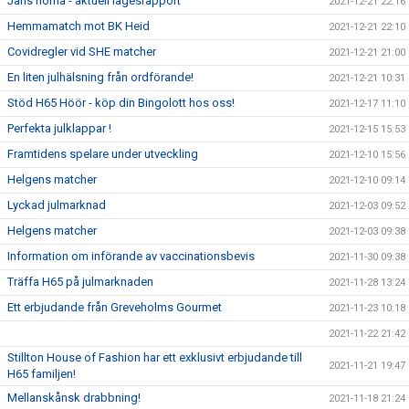
Jans hörna - aktuell lägesrapport
2021-12-21 22:16
Hemmamatch mot BK Heid
2021-12-21 22:10
Covidregler vid SHE matcher
2021-12-21 21:00
En liten julhälsning från ordförande!
2021-12-21 10:31
Stöd H65 Höör - köp din Bingolott hos oss!
2021-12-17 11:10
Perfekta julklappar !
2021-12-15 15:53
Framtidens spelare under utveckling
2021-12-10 15:56
Helgens matcher
2021-12-10 09:14
Lyckad julmarknad
2021-12-03 09:52
Helgens matcher
2021-12-03 09:38
Information om införande av vaccinationsbevis
2021-11-30 09:38
Träffa H65 på julmarknaden
2021-11-28 13:24
Ett erbjudande från Greveholms Gourmet
2021-11-23 10:18
2021-11-22 21:42
Stillton House of Fashion har ett exklusivt erbjudande till
2021-11-21 19:47
H65 familjen!
Mellanskånsk drabbning!
2021-11-18 21:24