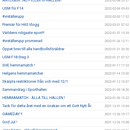
ÄNTLIGEN...NU FYLLER VI HALLEN!!
2022-02-08 23:27
USM för F14
2022-02-04 09:43
#viställerupp
2022-02-03 17:52
Premiär för H65 Vlogg
2022-02-01 07:52
Världens roligaste sport!!
2022-01-31 13:24
#viställerupp promenad
2022-01-26 12:11
Öppet brev till alla handbollsföräldrar
2022-01-21 20:20
USM F18 Steg 3
2022-01-21 07:57
SHE hemmamatch !
2022-01-17 17:53
Helgens hemmamatcher
2022-01-14 10:50
Skärpta restriktioner från och med 12/1
2022-01-12 10:07
Sammandrag i Sporthallen
2022-01-09 18:35
HEMMAMATCH - ALLA TILL HALLEN !
2022-01-05 15:22
Tack för detta året med en önskan om ett Gott Nytt År
2021-12-31 13:44
GAMEDAY !!
2021-12-26 10:17
God Jul !
2021-12-26 10:08