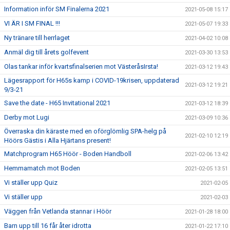
Information inför SM Finalerna 2021
2021-05-08 15:17
VI ÄR I SM FINAL !!!
2021-05-07 19:33
Ny tränare till herrlaget
2021-04-02 10:08
Anmäl dig till årets golfevent
2021-03-30 13:53
Olas tankar inför kvartsfinalserien mot VästeråsIrsta!
2021-03-12 19:43
Lägesrapport för H65s kamp i COVID-19krisen, uppdaterad
2021-03-12 19:21
9/3-21
Save the date - H65 Invitational 2021
2021-03-12 18:39
Derby mot Lugi
2021-03-09 10:36
Överraska din käraste med en oförglömlig SPA-helg på
2021-02-10 12:19
Höörs Gästis i Alla Hjärtans present!
Matchprogram H65 Höör - Boden Handboll
2021-02-06 13:42
Hemmamatch mot Boden
2021-02-05 13:51
Vi ställer upp Quiz
2021-02-05
Vi ställer upp
2021-02-03
Väggen från Vetlanda stannar i Höör
2021-01-28 18:00
Barn upp till 16 får åter idrotta
2021-01-22 17:10