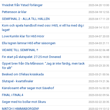
Yrvädret från Ystad förlänger
2025-04-20 13:00
Pettersson är klar
2025-04-18 12:55
SEMIFINAL 2 - ALLA TILL HALLEN
2025-04-17 11:23
Kom och spela handboll med oss i H65, vi vill ha med dig i
2025-04-14 15:51
laget!
Love Kumlin klar för H65 Höör
2025-04-07 20:03
Ella Isgren lämnar H65 efter säsongen
2025-04-03 21:11
VIDARE TILL SEMIFINAL !!
2025-04-02 06:48
Fin start på slutspelet: 27-25 mot Önnered
2025-03-26 18:00
Öppet brev från Ola Månsson: "Jag är inte färdig, men tack
2025-03-23 20:35
för allt"
Besked om Ofelias knäskada
2025-03-21 00:56
Slutspel - kvartsfinaler
2025-03-19 21:36
Känslosamt efter seger mot Sävehof
2025-03-16 00:30
FINAL i FINAL4
2025-03-02 09:56
Seger med tio bollar mot Skuru
2025-02-22 20:35
MATCH I HIMMABORGEN!!
2025-02-19 13:12