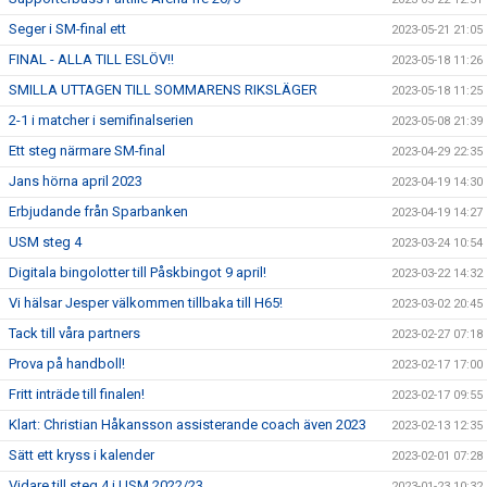
Seger i SM-final ett
2023-05-21 21:05
FINAL - ALLA TILL ESLÖV!!
2023-05-18 11:26
SMILLA UTTAGEN TILL SOMMARENS RIKSLÄGER
2023-05-18 11:25
2-1 i matcher i semifinalserien
2023-05-08 21:39
Ett steg närmare SM-final
2023-04-29 22:35
Jans hörna april 2023
2023-04-19 14:30
Erbjudande från Sparbanken
2023-04-19 14:27
USM steg 4
2023-03-24 10:54
Digitala bingolotter till Påskbingot 9 april!
2023-03-22 14:32
Vi hälsar Jesper välkommen tillbaka till H65!
2023-03-02 20:45
Tack till våra partners
2023-02-27 07:18
Prova på handboll!
2023-02-17 17:00
Fritt inträde till finalen!
2023-02-17 09:55
Klart: Christian Håkansson assisterande coach även 2023
2023-02-13 12:35
Sätt ett kryss i kalender
2023-02-01 07:28
Vidare till steg 4 i USM 2022/23
2023-01-23 10:32