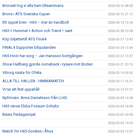
Bronset tog vi alla hem tillsammans
2026-03-16 08:00
Brons i ATG Svenska Cupen
2026-03-15 21:12
Ett öppet brev - H65 – mer än handboll
2026-03-10 12:24
H65 + Hummel + Action och Trend = sant
2026-02-28 10:58
Köp biljettertill ATG Final4
2026-02-27 13:43
FINAL4 Supporter Erbjudanden
2026-02-24 15:54
H65 Höör har sorg – Jan Hansson bortgången
2026-02-22 13:37
Shoai Hallberg gjorde comeback i rysare mot Boden
2026-02-21 20:10
Viborg nästa för Ofelia
2026-02-19 09:05
ALLA TILL HALLEN - HIMMAMATCH
2026-02-17 16:51
Vi tar ett litet uppehåll
2026-02-13 07:51
Nyförvärv: Anna Danielsson från LUGI
2026-02-09 14:38
H65 värvar Ebba Fossum Schultz
2026-02-04 18:00
Bästa fredagsnöjet
2026-02-03 20:00
2026-02-03 19:59
Match för H65 Gordies i Åhus
2026-02-03 19:57