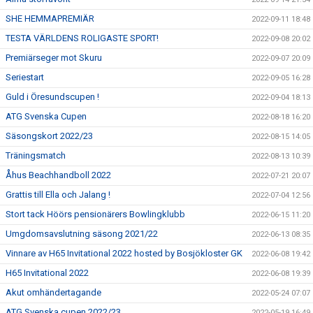
SHE HEMMAPREMIÄR
2022-09-11 18:48
TESTA VÄRLDENS ROLIGASTE SPORT!
2022-09-08 20:02
Premiärseger mot Skuru
2022-09-07 20:09
Seriestart
2022-09-05 16:28
Guld i Öresundscupen !
2022-09-04 18:13
ATG Svenska Cupen
2022-08-18 16:20
Säsongskort 2022/23
2022-08-15 14:05
Träningsmatch
2022-08-13 10:39
Åhus Beachhandboll 2022
2022-07-21 20:07
Grattis till Ella och Jalang !
2022-07-04 12:56
Stort tack Höörs pensionärers Bowlingklubb
2022-06-15 11:20
Umgdomsavslutning säsong 2021/22
2022-06-13 08:35
Vinnare av H65 Invitational 2022 hosted by Bosjökloster GK
2022-06-08 19:42
H65 Invitational 2022
2022-06-08 19:39
Akut omhändertagande
2022-05-24 07:07
ATG Svenska cupen 2022/23
2022-05-19 16:49