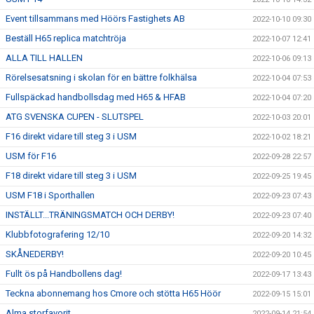
Event tillsammans med Höörs Fastighets AB
2022-10-10 09:30
Beställ H65 replica matchtröja
2022-10-07 12:41
ALLA TILL HALLEN
2022-10-06 09:13
Rörelsesatsning i skolan för en bättre folkhälsa
2022-10-04 07:53
Fullspäckad handbollsdag med H65 & HFAB
2022-10-04 07:20
ATG SVENSKA CUPEN - SLUTSPEL
2022-10-03 20:01
F16 direkt vidare till steg 3 i USM
2022-10-02 18:21
USM för F16
2022-09-28 22:57
F18 direkt vidare till steg 3 i USM
2022-09-25 19:45
USM F18 i Sporthallen
2022-09-23 07:43
INSTÄLLT...TRÄNINGSMATCH OCH DERBY!
2022-09-23 07:40
Klubbfotografering 12/10
2022-09-20 14:32
SKÅNEDERBY!
2022-09-20 10:45
Fullt ös på Handbollens dag!
2022-09-17 13:43
Teckna abonnemang hos Cmore och stötta H65 Höör
2022-09-15 15:01
Alma storfavorit
2022-09-14 21:54