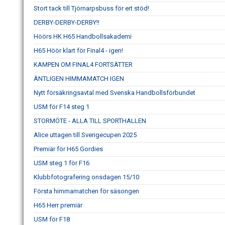
Stort tack till Tjörnarpsbuss för ert stöd!
DERBY-DERBY-DERBY!!
Höörs HK H65 Handbollsakademi
H65 Höör klart för Final4 - igen!
KAMPEN OM FINAL4 FORTSÄTTER
ÄNTLIGEN HIMMAMATCH IGEN
Nytt försäkringsavtal med Svenska Handbollsförbundet
USM för F14 steg 1
STORMÖTE - ALLA TILL SPORTHALLEN
Alice uttagen till Sverigecupen 2025
Premiär för H65 Gordies
USM steg 1 för F16
Klubbfotografering onsdagen 15/10
Första himmamatchen för säsongen
H65 Herr premiär
USM för F18