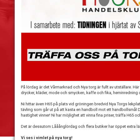
På lördag är det Vårmarknad och Nya torg är fullt av utställare. Här
drycker, kläder, mode och smycken, kaffe och fika, heminredning 
Ni hittar även H65 på plats vid gröningen bredvid Nya Torgs lekplats
tävling som går ut på att kasta en handboll mot ett handbollsmå
hastighet vinner! Ni har möjlighet att vinna fina priser, träffa H65 
Det är dessutom Lååånglördag och flera butiker har öppet extra l
Vi ses i vimlet på nya torg!