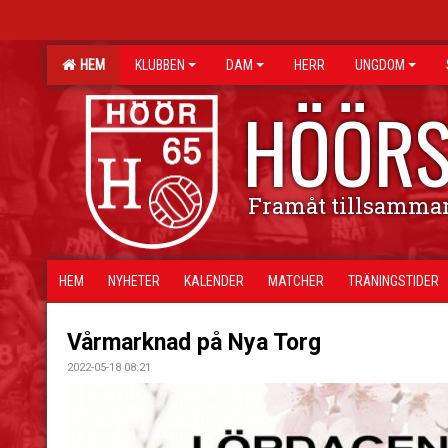
HEM
KLUBBEN
DAM
HERR
UNGDOM
HÖÖRS
Framåt tillsamma
HEM
NYHETER
KALENDER
MATCHER
TRÄNINGSTIDER
Vårmarknad på Nya Torg
2022-05-18 08:21