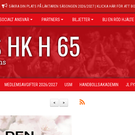
SÄKRA DIN PLATS PÅ LÄKTAREN SÄSONGEN 2026/2027 | KLICKA HÄR FÖR ATT B
SOCIALT ANSVAR
PARTNERS
BILJETTER
BLI EN RÖD HJÄLTE
 HK H 65
ns
MEDLEMSAVGIFTER 2026/2027
USM
HANDBOLLSAKADEMIN
JL F
<
>