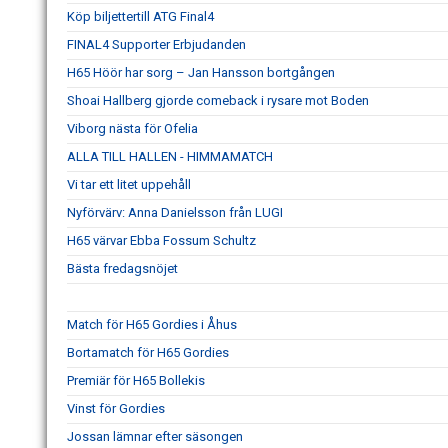
Köp biljettertill ATG Final4
FINAL4 Supporter Erbjudanden
H65 Höör har sorg – Jan Hansson bortgången
Shoai Hallberg gjorde comeback i rysare mot Boden
Viborg nästa för Ofelia
ALLA TILL HALLEN - HIMMAMATCH
Vi tar ett litet uppehåll
Nyförvärv: Anna Danielsson från LUGI
H65 värvar Ebba Fossum Schultz
Bästa fredagsnöjet
Match för H65 Gordies i Åhus
Bortamatch för H65 Gordies
Premiär för H65 Bollekis
Vinst för Gordies
Jossan lämnar efter säsongen