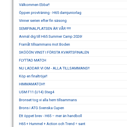
Välkommen Ebba!!
Öppen provträning - H65 damjuniorlag
Vinner serien efter fin säsong
SEMIFINALPLATSEN ÄR VÅR !!!!!
Anmäl dig till H65 Summer Camp 2026!
Framåt tillsammans mot Boden
SKÖÖÖN VINST I FÖRSTA KVARTSFINALEN
FLYTTAD MATCH
NU LADDAR VI OM - ALLA TILLSAMMANS!!
Köp en finaltröja!!
HIMMAMATCH!!
USM F11 (U14) Steg4
Bronset tog vi alla hem tillsammans
Brons i ATG Svenska Cupen
Ett öppet brev - H65 – mer än handboll
H65 + Hummel + Action och Trend = sant