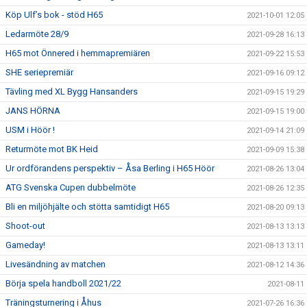
Köp Ulf’s bok - stöd H65
2021-10-01 12:05
Ledarmöte 28/9
2021-09-28 16:13
H65 mot Önnered i hemmapremiären
2021-09-22 15:53
SHE seriepremiär
2021-09-16 09:12
Tävling med XL Bygg Hansanders
2021-09-15 19:29
JANS HÖRNA
2021-09-15 19:00
USM i Höör !
2021-09-14 21:09
Returmöte mot BK Heid
2021-09-09 15:38
Ur ordförandens perspektiv – Åsa Berling i H65 Höör
2021-08-26 13:04
ATG Svenska Cupen dubbelmöte
2021-08-26 12:35
Bli en miljöhjälte och stötta samtidigt H65
2021-08-20 09:13
Shoot-out
2021-08-13 13:13
Gameday!
2021-08-13 13:11
Livesändning av matchen
2021-08-12 14:36
Börja spela handboll 2021/22
2021-08-11
Träningsturnering i Åhus
2021-07-26 16:36