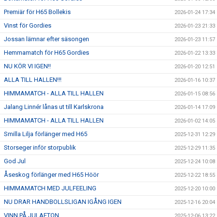
Premiär för H65 Bollekis
2026-01-24 17:34
Vinst för Gordies
2026-01-23 21:33
Jossan lämnar efter säsongen
2026-01-23 11:57
Hemmamatch för H65 Gordies
2026-01-22 13:33
NU KÖR VI IGEN!!
2026-01-20 12:51
ALLA TILL HALLEN!!!
2026-01-16 10:37
HIMMAMATCH - ALLA TILL HALLEN
2026-01-15 08:56
Jalang Linnér lånas ut till Karlskrona
2026-01-14 17:09
HIMMAMATCH - ALLA TILL HALLEN
2026-01-02 14:05
Smilla Lilja förlänger med H65
2025-12-31 12:29
Storseger inför storpublik
2025-12-29 11:35
God Jul
2025-12-24 10:08
Åseskog förlänger med H65 Höör
2025-12-22 18:55
HIMMAMATCH MED JULFEELING
2025-12-20 10:00
NU DRAR HANDBOLLSLIGAN IGÅNG IGEN
2025-12-16 20:04
VINN PÅ JULAFTON
2025-12-06 13:22