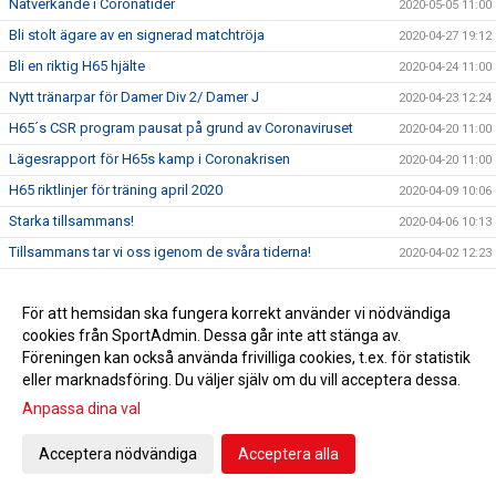
Nätverkande i Coronatider
2020-05-05 11:00
Bli stolt ägare av en signerad matchtröja
2020-04-27 19:12
Bli en riktig H65 hjälte
2020-04-24 11:00
Nytt tränarpar för Damer Div 2/ Damer J
2020-04-23 12:24
H65´s CSR program pausat på grund av Coronaviruset
2020-04-20 11:00
Lägesrapport för H65s kamp i Coronakrisen
2020-04-20 11:00
H65 riktlinjer för träning april 2020
2020-04-09 10:06
Starka tillsammans!
2020-04-06 10:13
Tillsammans tar vi oss igenom de svåra tiderna!
2020-04-02 12:23
Jättevändning i Kungälv - oväntad fantasymatchhjälte
2020-03-27 20:25
För att hemsidan ska fungera korrekt använder vi nödvändiga
Ibland blir det inte riktigt som man tänkt sig...
2020-03-20 10:57
cookies från SportAdmin. Dessa går inte att stänga av.
Angående träningtillfällen
2020-03-17 12:12
Föreningen kan också använda frivilliga cookies, t.ex. för statistik
Uppsamlingsheat belastningsregistret 24/3
2020-03-16 12:06
eller marknadsföring. Du väljer själv om du vill acceptera dessa.
Info Skånes HF angående coronaviruset
Anpassa dina val
2020-03-13 12:21
Info Svensk Handboll angående coronaviruset
2020-03-11 10:29
Acceptera nödvändiga
Acceptera alla
Dags att anmäla sig till H65 Invitational 2020!
2020-03-03 18:50