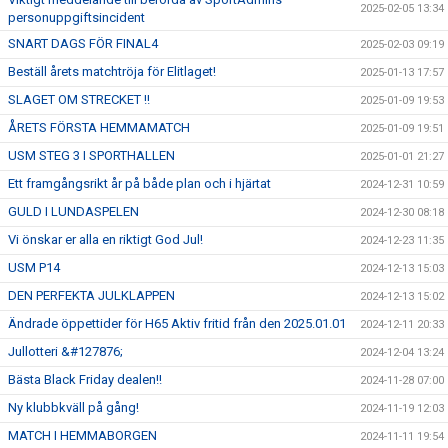
2025-02-05 13:34
personuppgiftsincident
SNART DAGS FÖR FINAL4
2025-02-03 09:19
Beställ årets matchtröja för Elitlaget!
2025-01-13 17:57
SLAGET OM STRECKET !!
2025-01-09 19:53
ÅRETS FÖRSTA HEMMAMATCH
2025-01-09 19:51
USM STEG 3 I SPORTHALLEN
2025-01-01 21:27
Ett framgångsrikt år på både plan och i hjärtat
2024-12-31 10:59
GULD I LUNDASPELEN
2024-12-30 08:18
Vi önskar er alla en riktigt God Jul!
2024-12-23 11:35
USM P14
2024-12-13 15:03
DEN PERFEKTA JULKLAPPEN
2024-12-13 15:02
Ändrade öppettider för H65 Aktiv fritid från den 2025.01.01
2024-12-11 20:33
Jullotteri &#127876;
2024-12-04 13:24
Bästa Black Friday dealen!!
2024-11-28 07:00
Ny klubbkväll på gång!
2024-11-19 12:03
MATCH I HEMMABORGEN
2024-11-11 19:54