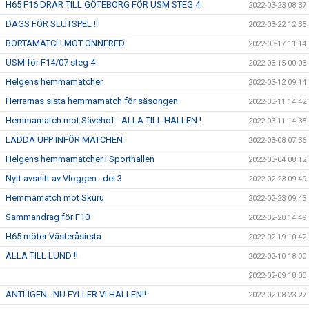
H65 F16 DRAR TILL GÖTEBORG FÖR USM STEG 4
2022-03-23 08:37
DAGS FÖR SLUTSPEL !!
2022-03-22 12:35
BORTAMATCH MOT ÖNNERED
2022-03-17 11:14
USM för F14/07 steg 4
2022-03-15 00:03
Helgens hemmamatcher
2022-03-12 09:14
Herrarnas sista hemmamatch för säsongen
2022-03-11 14:42
Hemmamatch mot Sävehof - ALLA TILL HALLEN !
2022-03-11 14:38
LADDA UPP INFÖR MATCHEN
2022-03-08 07:36
Helgens hemmamatcher i Sporthallen
2022-03-04 08:12
Nytt avsnitt av Vloggen...del 3
2022-02-23 09:49
Hemmamatch mot Skuru
2022-02-23 09:43
Sammandrag för F10
2022-02-20 14:49
H65 möter Västeråsirsta
2022-02-19 10:42
ALLA TILL LUND !!
2022-02-10 18:00
2022-02-09 18:00
ÄNTLIGEN...NU FYLLER VI HALLEN!!
2022-02-08 23:27