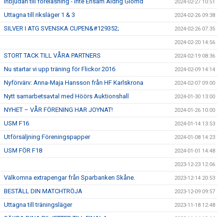
Inbjudan till föreläsning - Inte Ensam Aldrig Glömd
2024-02-27 10:51
Uttagna till riksläger 1 & 3
2024-02-26 09:38
SILVER I ATG SVENSKA CUPEN&#129352;
2024-02-26 07:35
2024-02-20 14:56
STORT TACK TILL VÅRA PARTNERS
2024-02-19 08:36
Nu startar vi upp träning för Flickor 2016
2024-02-09 14:14
Nyförvärv: Anna-Maja Hansson från HF Karlskrona
2024-02-07 09:00
Nytt samarbetsavtal med Höörs Auktionshall
2024-01-30 13:00
NYHET – VÅR FÖRENING HAR JOYNAT!
2024-01-26 10:00
USM F16
2024-01-14 13:53
Utförsäljning Föreningspapper
2024-01-08 14:23
USM FÖR F18
2024-01-01 14:48
2023-12-23 12:06
Välkomna extrapengar från Sparbanken Skåne.
2023-12-14 20:53
BESTÄLL DIN MATCHTRÖJA
2023-12-09 09:57
Uttagna till träningsläger
2023-11-18 12:48