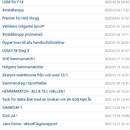
USM för F14
2022-02-04 09:43
#viställerupp
2022-02-03 17:52
Premiär för H65 Vlogg
2022-02-01 07:52
Världens roligaste sport!!
2022-01-31 13:24
#viställerupp promenad
2022-01-26 12:11
Öppet brev till alla handbollsföräldrar
2022-01-21 20:20
USM F18 Steg 3
2022-01-21 07:57
SHE hemmamatch !
2022-01-17 17:53
Helgens hemmamatcher
2022-01-14 10:50
Skärpta restriktioner från och med 12/1
2022-01-12 10:07
Sammandrag i Sporthallen
2022-01-09 18:35
HEMMAMATCH - ALLA TILL HALLEN !
2022-01-05 15:22
Tack för detta året med en önskan om ett Gott Nytt År
2021-12-31 13:44
GAMEDAY !!
2021-12-26 10:17
God Jul !
2021-12-26 10:08
Jans hörna - aktuell lägesrapport
2021-12-21 22:16