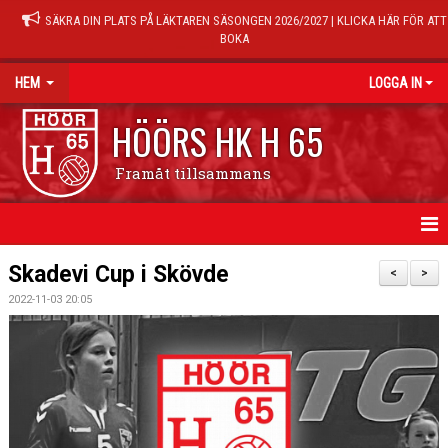
SÄKRA DIN PLATS PÅ LÄKTAREN SÄSONGEN 2026/2027 | KLICKA HÄR FÖR ATT
BOKA
HEM
LOGGA IN
HÖÖRS HK H 65
Framåt tillsammans
HEM
Skadevi Cup i Skövde
<
>
2022-11-03 20:05
NYHETER
KALENDER
MATCHER
TRÄNINGSTIDER