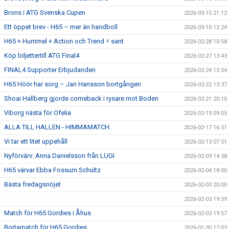
Brons i ATG Svenska Cupen
2026-03-15 21:12
Ett öppet brev - H65 – mer än handboll
2026-03-10 12:24
H65 + Hummel + Action och Trend = sant
2026-02-28 10:58
Köp biljettertill ATG Final4
2026-02-27 13:43
FINAL4 Supporter Erbjudanden
2026-02-24 15:54
H65 Höör har sorg – Jan Hansson bortgången
2026-02-22 13:37
Shoai Hallberg gjorde comeback i rysare mot Boden
2026-02-21 20:10
Viborg nästa för Ofelia
2026-02-19 09:05
ALLA TILL HALLEN - HIMMAMATCH
2026-02-17 16:51
Vi tar ett litet uppehåll
2026-02-13 07:51
Nyförvärv: Anna Danielsson från LUGI
2026-02-09 14:38
H65 värvar Ebba Fossum Schultz
2026-02-04 18:00
Bästa fredagsnöjet
2026-02-03 20:00
2026-02-03 19:59
Match för H65 Gordies i Åhus
2026-02-03 19:57
Bortamatch för H65 Gordies
2026-01-30 12:03