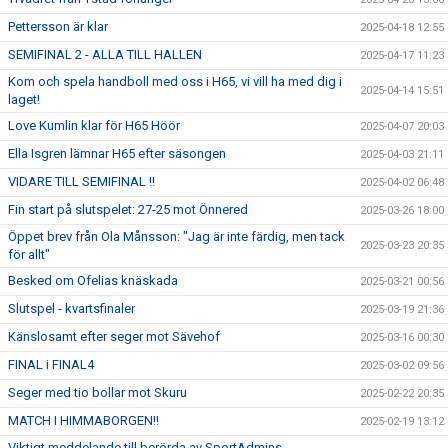
Pettersson är klar
2025-04-18 12:55
SEMIFINAL 2 - ALLA TILL HALLEN
2025-04-17 11:23
Kom och spela handboll med oss i H65, vi vill ha med dig i
2025-04-14 15:51
laget!
Love Kumlin klar för H65 Höör
2025-04-07 20:03
Ella Isgren lämnar H65 efter säsongen
2025-04-03 21:11
VIDARE TILL SEMIFINAL !!
2025-04-02 06:48
Fin start på slutspelet: 27-25 mot Önnered
2025-03-26 18:00
Öppet brev från Ola Månsson: "Jag är inte färdig, men tack
2025-03-23 20:35
för allt"
Besked om Ofelias knäskada
2025-03-21 00:56
Slutspel - kvartsfinaler
2025-03-19 21:36
Känslosamt efter seger mot Sävehof
2025-03-16 00:30
FINAL i FINAL4
2025-03-02 09:56
Seger med tio bollar mot Skuru
2025-02-22 20:35
MATCH I HIMMABORGEN!!
2025-02-19 13:12
Viktigt meddelande till berörda av SportAdmins