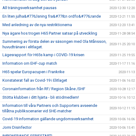
All träningsverksamhet pausas
2020-12-30 12:20
En liten julha&#776;lsning fra&#778;n ordfo&#776;rande
2020-12-21 11:55
Med anledning av de nya restriktionerna
2020-12-20 13:41
Nya ägare hos trogen H65 Partner satsar på utveckling
2020-11-28 08:54
Summering av första delen av säsongen med Ola Månsson,
2020-11-25 20:10
huvudtränare i elitlaget.
Lägesrapport för H65s kamp i COVID-19 krisen
2020-11-25 19:55
Information om EHF-cup match
2020-11-17 11:16
H65 spelar Europacupen i Frankrike
2020-11-13
Konstaterat fall av Covid-19 i Elitlaget
2020-11-06 16:02
Coronainformation från RF/ Region Skåne /SHF
2020-10-28 12:17
Stötta klubben i ditt hjärta - bli stödmedlem!
2020-10-16 10:12
Information till våra Partners och Supporters avseende
2020-10-12 11:15
tillåtna publikscenarier vid SHE-matcher
Covid-19 information gällande ungdomsverksamhet
2020-10-06 16:06
Jomi Disinfector
2020-10-06 15:41
IMPONERANDE SERIESTART!