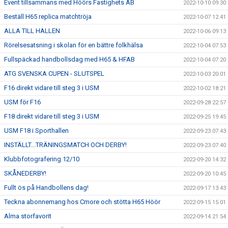
Event tillsammans med Höörs Fastighets AB
2022-10-10 09:30
Beställ H65 replica matchtröja
2022-10-07 12:41
ALLA TILL HALLEN
2022-10-06 09:13
Rörelsesatsning i skolan för en bättre folkhälsa
2022-10-04 07:53
Fullspäckad handbollsdag med H65 & HFAB
2022-10-04 07:20
ATG SVENSKA CUPEN - SLUTSPEL
2022-10-03 20:01
F16 direkt vidare till steg 3 i USM
2022-10-02 18:21
USM för F16
2022-09-28 22:57
F18 direkt vidare till steg 3 i USM
2022-09-25 19:45
USM F18 i Sporthallen
2022-09-23 07:43
INSTÄLLT...TRÄNINGSMATCH OCH DERBY!
2022-09-23 07:40
Klubbfotografering 12/10
2022-09-20 14:32
SKÅNEDERBY!
2022-09-20 10:45
Fullt ös på Handbollens dag!
2022-09-17 13:43
Teckna abonnemang hos Cmore och stötta H65 Höör
2022-09-15 15:01
Alma storfavorit
2022-09-14 21:54