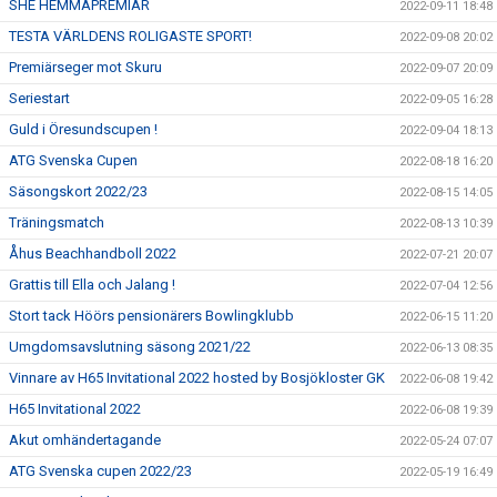
SHE HEMMAPREMIÄR
2022-09-11 18:48
TESTA VÄRLDENS ROLIGASTE SPORT!
2022-09-08 20:02
Premiärseger mot Skuru
2022-09-07 20:09
Seriestart
2022-09-05 16:28
Guld i Öresundscupen !
2022-09-04 18:13
ATG Svenska Cupen
2022-08-18 16:20
Säsongskort 2022/23
2022-08-15 14:05
Träningsmatch
2022-08-13 10:39
Åhus Beachhandboll 2022
2022-07-21 20:07
Grattis till Ella och Jalang !
2022-07-04 12:56
Stort tack Höörs pensionärers Bowlingklubb
2022-06-15 11:20
Umgdomsavslutning säsong 2021/22
2022-06-13 08:35
Vinnare av H65 Invitational 2022 hosted by Bosjökloster GK
2022-06-08 19:42
H65 Invitational 2022
2022-06-08 19:39
Akut omhändertagande
2022-05-24 07:07
ATG Svenska cupen 2022/23
2022-05-19 16:49