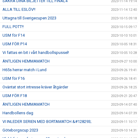
SÄKRA DINA BILJETTER TILL FINAL4
2023-11-14 19:14
ALLA TILL ESLÖV!!
2023-11-14 12:40
Uttagna till Sverigecupen 2023
2023-10-15 09:18
FULL POTT!!
2023-10-15 09:17
USM för F14
2023-10-10 10:01
USM FÖR P14
2023-10-05 18:31
Vi fattas en bit i vårt handbollspussel!
2023-10-05 10:28
ÄNTLIGEN HEMMAMATCH
2023-09-27 10:00
H65s herrar match i Lund
2023-09-26 19:41
USM för F16
2023-09-26 18:41
Oväntat stort intresse kräver åtgärder
2023-09-26 18:25
USM FÖR F18
2023-09-21 20:47
ÄNTLIGEN HEMMAMATCH
2023-09-14 07:40
Handbollens dag
2023-09-14 07:39
VI INLEDER SERIEN MED BORTAMATCH &#128293;
2023-09-11 10:17
Göteborgscup 2023
2023-09-10 14:31