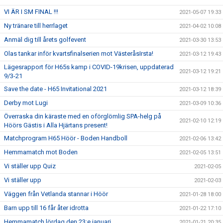
VI ÄR I SM FINAL !!!
2021-05-07 19:33
Ny tränare till herrlaget
2021-04-02 10:08
Anmäl dig till årets golfevent
2021-03-30 13:53
Olas tankar inför kvartsfinalserien mot VästeråsIrsta!
2021-03-12 19:43
Lägesrapport för H65s kamp i COVID-19krisen, uppdaterad
2021-03-12 19:21
9/3-21
Save the date - H65 Invitational 2021
2021-03-12 18:39
Derby mot Lugi
2021-03-09 10:36
Överraska din käraste med en oförglömlig SPA-helg på
2021-02-10 12:19
Höörs Gästis i Alla Hjärtans present!
Matchprogram H65 Höör - Boden Handboll
2021-02-06 13:42
Hemmamatch mot Boden
2021-02-05 13:51
Vi ställer upp Quiz
2021-02-05
Vi ställer upp
2021-02-03
Väggen från Vetlanda stannar i Höör
2021-01-28 18:00
Barn upp till 16 får åter idrotta
2021-01-22 17:10
Hemmamatch lördag den 23:e januari
2021-01-21 20:35