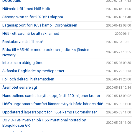
DoGoodEL
2020-07-03 14:43
Nätverksträff med H65 Höör
2020-06-18 11:06
Säsongskorten för 2020/21 släppta
2020-06-16 11:48
Lägesrapport för H65s kamp i Coronakrisen
2020-06-12 08:00
H65 - ett varumärke att räkna med
2020-06-11
Raskakorven är tillbaka!
2020-06-03 10:21
Bidra till H65 Höör med e-bok och ljudbokstjänsten
2020-05-27 13:55
Nextory!
Inte ensam aldrig glömd
2020-05-26 09:35
Skånska Dagbladet ny mediepartner
2020-05-22 10:13
Följ och deltag i hjältematchen
2020-05-19 20:00
Årsmötet senarelagt
2020-05-13 12:34
Handbollens samhällsnytta uppgår till 120 miljoner kronor
2020-05-13 09:02
H65’s ungdomars framfart lämnar avtryck både här och där!
2020-05-05 11:00
Uppdaterad lägesrapport för H65s kamp i Coronakrisen
2020-05-05 11:00
COVID-19s inverkan på H65 Invitational hosted by
2020-05-05 11:00
Bosjökloster GK