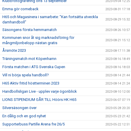
Klubbfotografering ons 13 september
2023-09-04 12:25
Emma gör comeback
2023-08-31 17:18
H65 och Magasinera i samarbete: ”Kan fortsätta utveckla
2023-08-29 15:32
damhandboll”
Säsongens första hemmamatch
2023-08-26 10:57
Kommunen snor åt sig marknadsföring för
2023-08-21 15:12
mångmiljonbelopp nästan gratis
Årsmöte 2023
2023-08-17 11:38
Träningsmatch mot Köpenhamn
2023-08-16 18:49
Första matchen i ATG Svenska Cupen
2023-08-16 18:03
Vill ni börja spela handboll?
2023-08-14 21:44
H65 Aktiv fritid höstterminen 2023
2023-08-14 21:24
Handbollsligan Live - upplev varje ögonblick
2023-08-10 12:00
LIONS STIPENDIUM GÅR TILL Höörs HK H65
2023-06-07 07:19
Silversäsongen över
2023-05-28 20:20
En dålig och en god nyhet
2023-05-23 21:42
Supporterbuss Partille Arena fre 26/5
2023-05-22 12:51