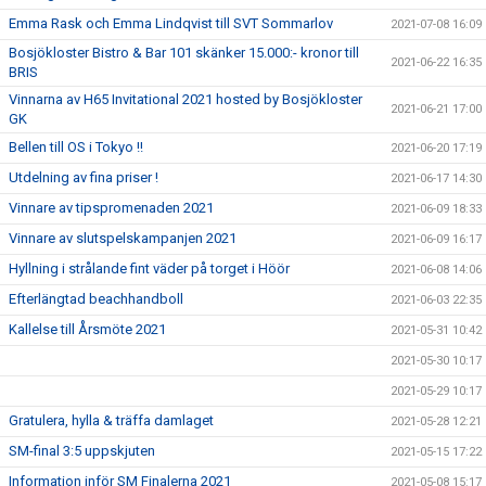
Emma Rask och Emma Lindqvist till SVT Sommarlov
2021-07-08 16:09
Bosjökloster Bistro & Bar 101 skänker 15.000:- kronor till
2021-06-22 16:35
BRIS
Vinnarna av H65 Invitational 2021 hosted by Bosjökloster
2021-06-21 17:00
GK
Bellen till OS i Tokyo !!
2021-06-20 17:19
Utdelning av fina priser !
2021-06-17 14:30
Vinnare av tipspromenaden 2021
2021-06-09 18:33
Vinnare av slutspelskampanjen 2021
2021-06-09 16:17
Hyllning i strålande fint väder på torget i Höör
2021-06-08 14:06
Efterlängtad beachhandboll
2021-06-03 22:35
Kallelse till Årsmöte 2021
2021-05-31 10:42
2021-05-30 10:17
2021-05-29 10:17
Gratulera, hylla & träffa damlaget
2021-05-28 12:21
SM-final 3:5 uppskjuten
2021-05-15 17:22
Information inför SM Finalerna 2021
2021-05-08 15:17