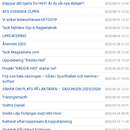
Klappar ditt hjärta för H65? Är du vår nya eldsjäl!?
2025-08-15 13:30
ATG SVENSKA CUPEN
2025-08-13 13:32
Vi söker ledare/tränare till F2019!
2025-08-05 13:37
Tack Nyhléns Styr & Reglerteknik
2025-08-05 13:26
UPPDATERING
2025-08-04 10:57
Årsmöte 2025
2025-07-28 21:29
Tack Magasinera.com
2025-07-28 12:40
Uppdatering "Rädda H65"
2025-07-24 19:53
Projekt ”RÄDDA H65” startar nu!!
2025-06-30 07:00
Följ oss hela säsongen – både i Sporthallen och hemma i
2025-06-27 13:09
soffan!
SÄKRA DIN PLATS PÅ LÄKTAREN – SÄSONGEN 2025/2026!
2025-06-25 12:37
Träningsmacth
2025-06-03 14:03
Grattis Daniel
2025-05-16 22:01
Smilla Lilja förlänger med H65 Höör
2025-04-24 00:06
Kvitterat efter toppinsats & toppstämning
2025-04-23 11:08
Yrvädret från Ystad förlänger
2025-04-20 13:00