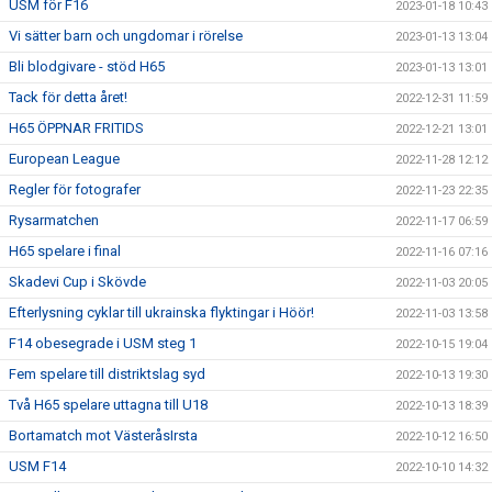
USM för F16
2023-01-18 10:43
Vi sätter barn och ungdomar i rörelse
2023-01-13 13:04
Bli blodgivare - stöd H65
2023-01-13 13:01
Tack för detta året!
2022-12-31 11:59
H65 ÖPPNAR FRITIDS
2022-12-21 13:01
European League
2022-11-28 12:12
Regler för fotografer
2022-11-23 22:35
Rysarmatchen
2022-11-17 06:59
H65 spelare i final
2022-11-16 07:16
Skadevi Cup i Skövde
2022-11-03 20:05
Efterlysning cyklar till ukrainska flyktingar i Höör!
2022-11-03 13:58
F14 obesegrade i USM steg 1
2022-10-15 19:04
Fem spelare till distriktslag syd
2022-10-13 19:30
Två H65 spelare uttagna till U18
2022-10-13 18:39
Bortamatch mot VästeråsIrsta
2022-10-12 16:50
USM F14
2022-10-10 14:32