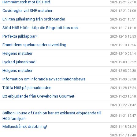
Hemmamatch mot BK Heid
2021-12-21 22:10
Covidregler vid SHE matcher
2021-12-21 21:00
En liten julhälsning från ordförande!
2021-12-21 10:31
Stöd H65 Höör - köp din Bingolott hos oss!
2021-12-17 11:10
Perfekta julklappar !
2021-12-15 15:53
Framtidens spelare under utveckling
2021-12-10 15:56
Helgens matcher
2021-12-10 09:14
Lyckad julmarknad
2021-12-03 09:52
Helgens matcher
2021-12-03 09:38
Information om införande av vaccinationsbevis
2021-11-30 09:38
Träffa H65 på julmarknaden
2021-11-28 13:24
Ett erbjudande från Greveholms Gourmet
2021-11-23 10:18
2021-11-22 21:42
Stillton House of Fashion har ett exklusivt erbjudande till
2021-11-21 19:47
H65 familjen!
Mellanskånsk drabbning!
2021-11-18 21:24
2021-11-17 19:48