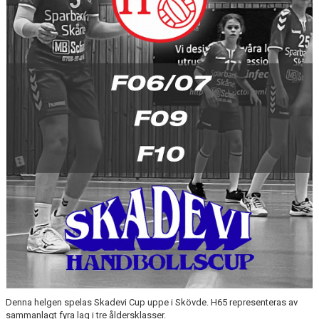
MEDLEMSAVGIFTER 2026/2027
USM
HANDBOLLSAKADEMIN
JL FYSIOCENTER
IDROTTSFÖRSÄKRINGAR
Denna helgen spelas Skadevi Cup uppe i Skövde. H65 representeras av
sammanlagt fyra lag i tre åldersklasser.