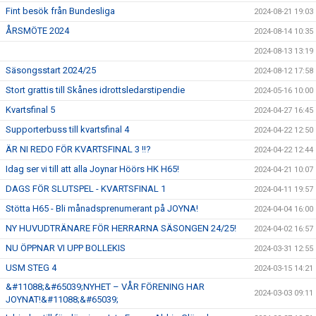
Fint besök från Bundesliga
2024-08-21 19:03
ÅRSMÖTE 2024
2024-08-14 10:35
2024-08-13 13:19
Säsongsstart 2024/25
2024-08-12 17:58
Stort grattis till Skånes idrottsledarstipendie
2024-05-16 10:00
Kvartsfinal 5
2024-04-27 16:45
Supporterbuss till kvartsfinal 4
2024-04-22 12:50
ÄR NI REDO FÖR KVARTSFINAL 3 !!?
2024-04-22 12:44
Idag ser vi till att alla Joynar Höörs HK H65!
2024-04-21 10:07
DAGS FÖR SLUTSPEL - KVARTSFINAL 1
2024-04-11 19:57
Stötta H65 - Bli månadsprenumerant på JOYNA!
2024-04-04 16:00
NY HUVUDTRÄNARE FÖR HERRARNA SÄSONGEN 24/25!
2024-04-02 16:57
NU ÖPPNAR VI UPP BOLLEKIS
2024-03-31 12:55
USM STEG 4
2024-03-15 14:21
&#11088;&#65039;NYHET – VÅR FÖRENING HAR
2024-03-03 09:11
JOYNAT!&#11088;&#65039;