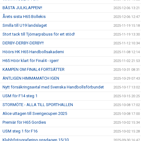
BÄSTA JULKLAPPEN!!
2025-12-06 13:21
Årets sista H65 Bollekis
2025-12-06 12:47
Smilla till U19 landslaget
2025-11-19 15:18
Stort tack till Tjörnarpsbuss för ert stöd!
2025-11-19 13:30
DERBY-DERBY-DERBY!!
2025-11-12 10:34
Höörs HK H65 Handbollsakademi
2025-11-08 12:14
H65 Höör klart för Final4 - igen!
2025-11-02 21:53
KAMPEN OM FINAL4 FORTSÄTTER
2025-10-31 08:31
ÄNTLIGEN HIMMAMATCH IGEN
2025-10-29 07:43
Nytt försäkringsavtal med Svenska Handbollsförbundet
2025-10-17 13:02
USM för F14 steg 1
2025-10-15 20:25
STORMÖTE - ALLA TILL SPORTHALLEN
2025-10-08 17:02
Alice uttagen till Sverigecupen 2025
2025-10-08 17:00
Premiär för H65 Gordies
2025-10-02 15:34
USM steg 1 för F16
2025-10-02 15:28
Klubbfotografering onsdagen 15/10
2025-09-30 16:47