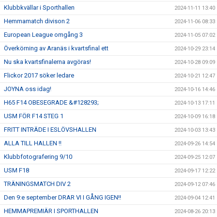
Klubbkvällar i Sporthallen
2024-11-11 13:40
Hemmamatch divison 2
2024-11-06 08:33
European League omgång 3
2024-11-05 07:02
Överkörning av Aranäs i kvartsfinal ett
2024-10-29 23:14
Nu ska kvartsfinalerna avgöras!
2024-10-28 09:09
Flickor 2017 söker ledare
2024-10-21 12:47
JOYNA oss idag!
2024-10-16 14:46
H65 F14 OBESEGRADE &#128293;
2024-10-13 17:11
USM FÖR F14 STEG 1
2024-10-09 16:18
FRITT INTRÄDE I ESLÖVSHALLEN
2024-10-03 13:43
ALLA TILL HALLEN !!
2024-09-26 14:54
Klubbfotografering 9/10
2024-09-25 12:07
USM F18
2024-09-17 12:22
TRÄNINGSMATCH DIV 2
2024-09-12 07:46
Den 9:e september DRAR VI I GÅNG IGEN!!
2024-09-04 12:41
HEMMAPREMIÄR I SPORTHALLEN
2024-08-26 20:13