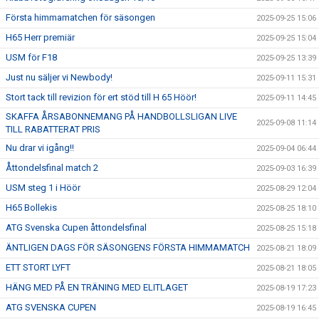
Första himmamatchen för säsongen
2025-09-25 15:06
H65 Herr premiär
2025-09-25 15:04
USM för F18
2025-09-25 13:39
Just nu säljer vi Newbody!
2025-09-11 15:31
Stort tack till revizion för ert stöd till H 65 Höör!
2025-09-11 14:45
SKAFFA ÅRSABONNEMANG PÅ HANDBOLLSLIGAN LIVE
2025-09-08 11:14
TILL RABATTERAT PRIS
Nu drar vi igång!!
2025-09-04 06:44
Åttondelsfinal match 2
2025-09-03 16:39
USM steg 1 i Höör
2025-08-29 12:04
H65 Bollekis
2025-08-25 18:10
ATG Svenska Cupen åttondelsfinal
2025-08-25 15:18
ÄNTLIGEN DAGS FÖR SÄSONGENS FÖRSTA HIMMAMATCH
2025-08-21 18:09
ETT STORT LYFT
2025-08-21 18:05
HÄNG MED PÅ EN TRÄNING MED ELITLAGET
2025-08-19 17:23
ATG SVENSKA CUPEN
2025-08-19 16:45