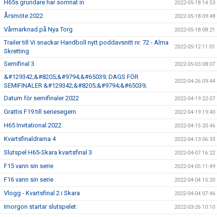
H65s grundare har somnat in
2022-05-18 14:53
Årsmöte 2022
2022-05-18 09:48
Vårmarknad på Nya Torg
2022-05-18 08:21
Trailer till Vi snackar Handboll nytt poddavsnitt nr. 72 - Alma
2022-05-12 11:01
Skretting
Semifinal 3
2022-05-03 08:07
&#129342;&#8205;&#9794;&#65039; DAGS FÖR
2022-04-26 09:44
SEMIFINALER &#129342;&#8205;&#9794;&#65039;
Datum för semifinaler 2022
2022-04-19 22:07
Grattis F19 till seriesegern
2022-04-19 19:40
H65 Invitational 2022
2022-04-15 20:46
Kvartsfinaldrama 4
2022-04-13 06:33
Slutspel H65-Skara kvartsfinal 3
2022-04-07 16:22
F15 vann sin serie
2022-04-05 11:49
F16 vann sin serie
2022-04-04 15:20
Vlogg - Kvartsfinal 2 i Skara
2022-04-04 07:46
Imorgon startar slutspelet
2022-03-26 10:10