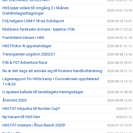
2020-10-02 21:10
H65-tjejer vidare till omgång 3 i Skånes
2020-10-01 13:34
Distriktslagsuttagningar
Följ helgens USM F18 via Solidsport
2020-09-18 10:47
Klubbens färskaste domare - tjejerna i F06.
2020-09-17 22:22
Framtidens tränare i H65
2020-09-05 21:18
H65 Flickor A uppstartsläger
2020-08-31 21:12
Träningstider ungdom 2020/21
2020-08-28 12:56
F06 & F07 Adventure Race
2020-08-24 09:47
Nu är det dags att anmäla sig till höstens handbollsträning
2020-08-18 21:15
Lägesrapport för H65s kamp i Coronakrisen uppdaterad
2020-08-14 15:10
11/8-20
U-spelare kallade till landslagets träningsdagar
2020-08-10 08:58
Årsmöte 2020
2020-08-08 12:03
H65 F07 inbjudna till Norden Cup!!
2020-07-17
Ny tränare till H65 Herr
2020-07-12
H65 F07 mästare i Åhus Beach 2020!!
2020-07-10 10:37