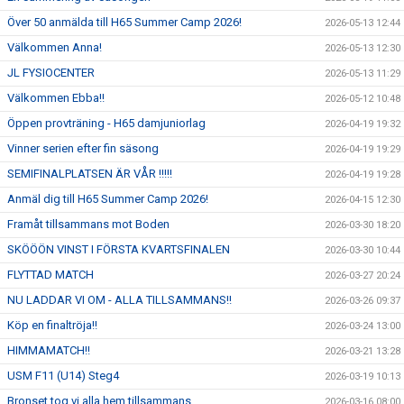
Över 50 anmälda till H65 Summer Camp 2026!
2026-05-13 12:44
Välkommen Anna!
2026-05-13 12:30
JL FYSIOCENTER
2026-05-13 11:29
Välkommen Ebba!!
2026-05-12 10:48
Öppen provträning - H65 damjuniorlag
2026-04-19 19:32
Vinner serien efter fin säsong
2026-04-19 19:29
SEMIFINALPLATSEN ÄR VÅR !!!!!
2026-04-19 19:28
Anmäl dig till H65 Summer Camp 2026!
2026-04-15 12:30
Framåt tillsammans mot Boden
2026-03-30 18:20
SKÖÖÖN VINST I FÖRSTA KVARTSFINALEN
2026-03-30 10:44
FLYTTAD MATCH
2026-03-27 20:24
NU LADDAR VI OM - ALLA TILLSAMMANS!!
2026-03-26 09:37
Köp en finaltröja!!
2026-03-24 13:00
HIMMAMATCH!!
2026-03-21 13:28
USM F11 (U14) Steg4
2026-03-19 10:13
Bronset tog vi alla hem tillsammans
2026-03-16 08:00