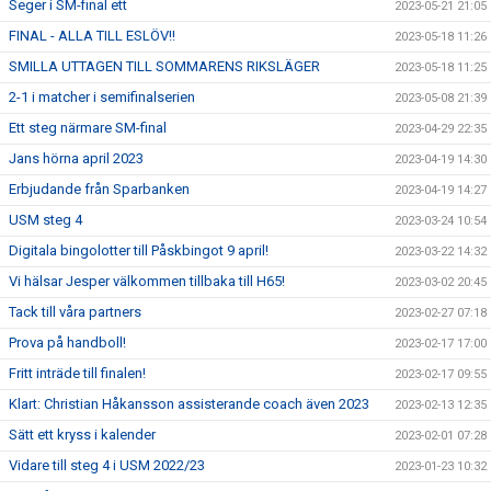
Seger i SM-final ett
2023-05-21 21:05
FINAL - ALLA TILL ESLÖV!!
2023-05-18 11:26
SMILLA UTTAGEN TILL SOMMARENS RIKSLÄGER
2023-05-18 11:25
2-1 i matcher i semifinalserien
2023-05-08 21:39
Ett steg närmare SM-final
2023-04-29 22:35
Jans hörna april 2023
2023-04-19 14:30
Erbjudande från Sparbanken
2023-04-19 14:27
USM steg 4
2023-03-24 10:54
Digitala bingolotter till Påskbingot 9 april!
2023-03-22 14:32
Vi hälsar Jesper välkommen tillbaka till H65!
2023-03-02 20:45
Tack till våra partners
2023-02-27 07:18
Prova på handboll!
2023-02-17 17:00
Fritt inträde till finalen!
2023-02-17 09:55
Klart: Christian Håkansson assisterande coach även 2023
2023-02-13 12:35
Sätt ett kryss i kalender
2023-02-01 07:28
Vidare till steg 4 i USM 2022/23
2023-01-23 10:32