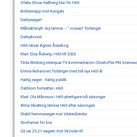
Ofelia Shoai Hallberg klar för H65
Bottennapp mot Kungälv
Derbyseger!
Målvaktsnytt: Gry lämnar – "Jossan" förlänger
Derbykross!
H65 värvar Agnes Åseskog
Klart: Elsa Åsberg i H65 till 2026
Tilda Winberg intervjuar TV-kommentatorn Christoffer Pihl Svenss
Emma Nuhanovic förlänger med två nya H65-år
Härlig seger - härlig publik
Östblom fortsätter i H65
Klart: Ola Månsson i H65 ytterligare två säsonger
Alma Skretting lämnar H65 efter säsongen
Stabil hemmaseger mot VästeråsIrsta
Storhamar för bra
Så var 25-21-segern mot Skövde HF