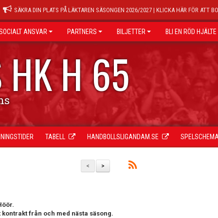
SÄKRA DIN PLATS PÅ LÄKTAREN SÄSONGEN 2026/2027 | KLICKA HÄR FÖR ATT B
SOCIALT ANSVAR
PARTNERS
BILJETTER
BLI EN RÖD HJÄLTE
 HK H 65
ns
NINGSTIDER
TABELL
HANDBOLLSLIGANDAM.SE
SPELSCHEM
<
>
Höör.
t kontrakt från och med nästa säsong.