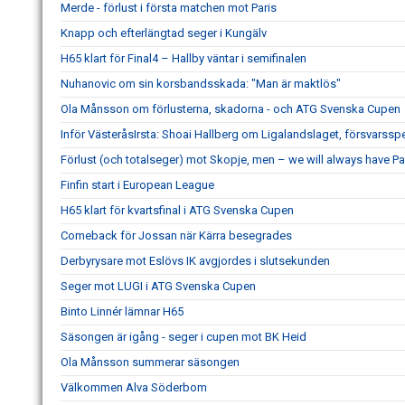
Merde - förlust i första matchen mot Paris
Knapp och efterlängtad seger i Kungälv
H65 klart för Final4 – Hallby väntar i semifinalen
Nuhanovic om sin korsbandsskada: "Man är maktlös"
Ola Månsson om förlusterna, skadorna - och ATG Svenska Cupen
Inför VästeråsIrsta: Shoai Hallberg om Ligalandslaget, försvarss
Förlust (och totalseger) mot Skopje, men – we will always have Pa
Finfin start i European League
H65 klart för kvartsfinal i ATG Svenska Cupen
Comeback för Jossan när Kärra besegrades
Derbyrysare mot Eslövs IK avgjordes i slutsekunden
Seger mot LUGI i ATG Svenska Cupen
Binto Linnér lämnar H65
Säsongen är igång - seger i cupen mot BK Heid
Ola Månsson summerar säsongen
Välkommen Alva Söderbom