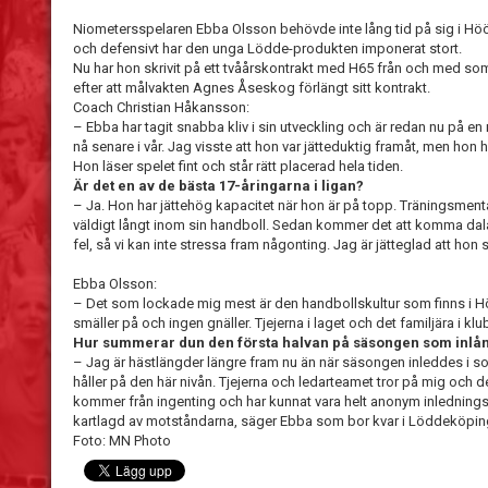
Niometersspelaren Ebba Olsson behövde inte lång tid på sig i Höör f
och defensivt har den unga Lödde-produkten imponerat stort.
Nu har hon skrivit på ett tvåårskontrakt med H65 från och med 
efter att målvakten Agnes Åseskog förlängt sitt kontrakt.
Coach Christian Håkansson:
– Ebba har tagit snabba kliv i sin utveckling och är redan nu på e
nå senare i vår. Jag visste att hon var jätteduktig framåt, men hon 
Hon läser spelet fint och står rätt placerad hela tiden.
Är det en av de bästa 17-åringarna i ligan?
– Ja. Hon har jättehög kapacitet när hon är på topp. Träningsmenta
väldigt långt inom sin handboll. Sedan kommer det att komma da
fel, så vi kan inte stressa fram någonting. Jag är jätteglad att hon 
Ebba Olsson:
– Det som lockade mig mest är den handbollskultur som finns i Höö
smäller på och ingen gnäller. Tjejerna i laget och det familjära i klub
Hur summerar dun den första halvan på säsongen som inlå
– Jag är hästlängder längre fram nu än när säsongen inleddes i somr
håller på den här nivån. Tjejerna och ledarteamet tror på mig och de
kommer från ingenting och har kunnat vara helt anonym inledningsvis
kartlagd av motståndarna, säger Ebba som bor kvar i Löddeköping
Foto: MN Photo