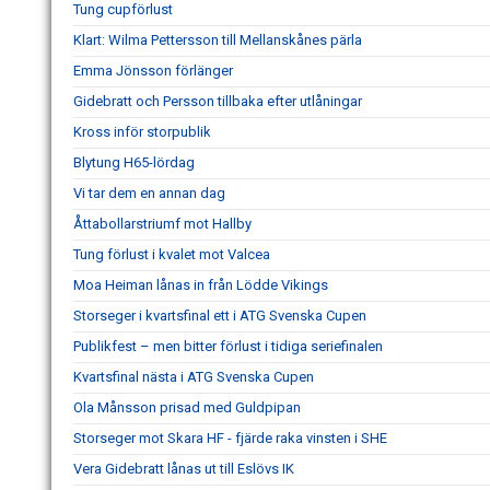
Tung cupförlust
Klart: Wilma Pettersson till Mellanskånes pärla
Emma Jönsson förlänger
Gidebratt och Persson tillbaka efter utlåningar
Kross inför storpublik
Blytung H65-lördag
Vi tar dem en annan dag
Åttabollarstriumf mot Hallby
Tung förlust i kvalet mot Valcea
Moa Heiman lånas in från Lödde Vikings
Storseger i kvartsfinal ett i ATG Svenska Cupen
Publikfest – men bitter förlust i tidiga seriefinalen
Kvartsfinal nästa i ATG Svenska Cupen
Ola Månsson prisad med Guldpipan
Storseger mot Skara HF - fjärde raka vinsten i SHE
Vera Gidebratt lånas ut till Eslövs IK