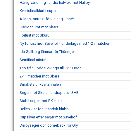
Härlig vändning i andra halvlek mot Hallby
Kvartsfinalklart i cupen
A-lagskontrakt för Jalang Linnér
Härlig triumf mot Skara
Förlust mot Skuru
Ny förlust mot Sävehof - underläge med 1-2 i matcher
Ida Gullberg lämnar för Thüringer
Semifinal nästa!
Trio från Lödde Vikings till H65 Höör
2-1 i matcher mot Skara
Smakstart i kvartsfinalen
Seger mot Skuru - andraplats i SHE
Stabil seger mot BK Heid
Bellen klar för utländsk klubb
Cupsilver efter seger mot Sävehof
Derbyseger och comeback för Gry