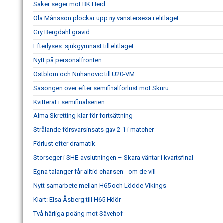
Säker seger mot BK Heid
Ola Månsson plockar upp ny vänstersexa i elitlaget
Gry Bergdahl gravid
Efterlyses: sjukgymnast till elitlaget
Nytt på personalfronten
Östblom och Nuhanovic till U20-VM
Säsongen över efter semifinalförlust mot Skuru
Kvitterat i semifinalserien
Alma Skretting klar för fortsättning
Strålande försvarsinsats gav 2-1 i matcher
Förlust efter dramatik
Storseger i SHE-avslutningen – Skara väntar i kvartsfinal
Egna talanger får alltid chansen - om de vill
Nytt samarbete mellan H65 och Lödde Vikings
Klart: Elsa Åsberg till H65 Höör
Två härliga poäng mot Sävehof