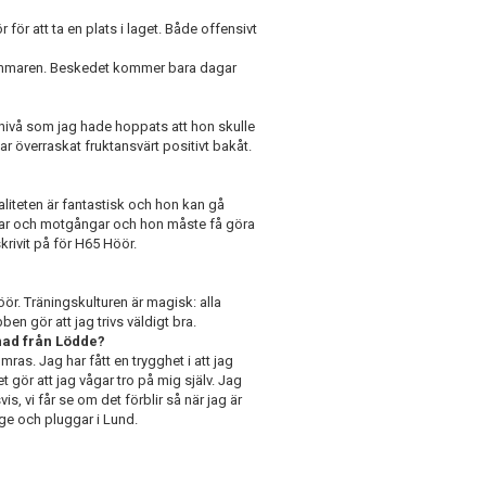
ör att ta en plats i laget. Både offensivt
sommaren. Beskedet kommer bara dagar
n nivå som jag hade hoppats att hon skulle
har överraskat fruktansvärt positivt bakåt.
liteten är fantastisk och hon kan gå
lar och motgångar och hon måste få göra
skrivit på för H65 Höör.
r. Träningskulturen är magisk: alla
ben gör att jag trivs väldigt bra.
nad från Lödde?
as. Jag har fått en trygghet i att jag
t gör att jag vågar tro på mig själv. Jag
, vi får se om det förblir så när jag är
e och pluggar i Lund.