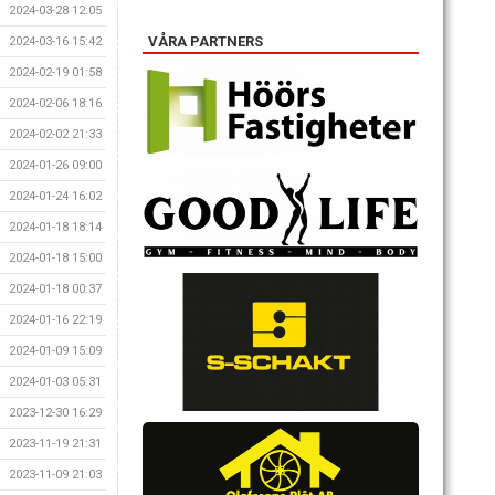
2024-03-28 12:05
VÅRA PARTNERS
2024-03-16 15:42
2024-02-19 01:58
2024-02-06 18:16
2024-02-02 21:33
2024-01-26 09:00
2024-01-24 16:02
2024-01-18 18:14
2024-01-18 15:00
2024-01-18 00:37
2024-01-16 22:19
2024-01-09 15:09
2024-01-03 05:31
2023-12-30 16:29
2023-11-19 21:31
2023-11-09 21:03