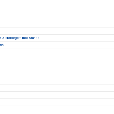
pel & storsegern mot Aranäs
ris