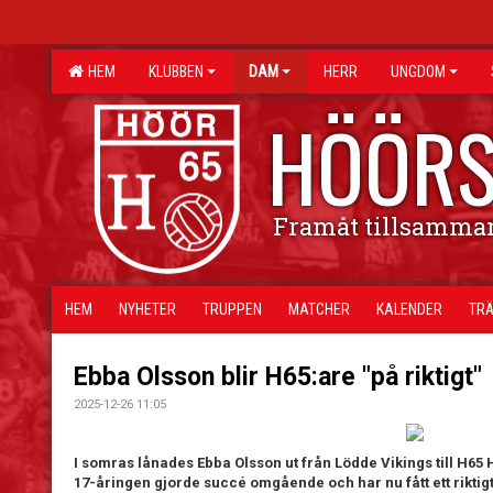
HEM
KLUBBEN
DAM
HERR
UNGDOM
HÖÖRS
Framåt tillsamma
HEM
NYHETER
TRUPPEN
MATCHER
KALENDER
TRÄ
Ebba Olsson blir H65:are "på riktigt"
2025-12-26 11:05
I somras lånades Ebba Olsson ut från Lödde Vikings till H65 
17-åringen gjorde succé omgående och har nu fått ett riktig