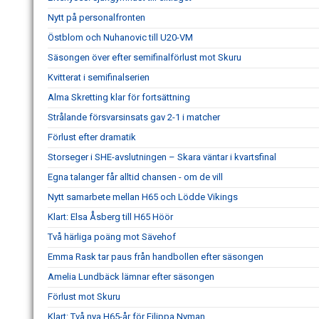
Nytt på personalfronten
Östblom och Nuhanovic till U20-VM
Säsongen över efter semifinalförlust mot Skuru
Kvitterat i semifinalserien
Alma Skretting klar för fortsättning
Strålande försvarsinsats gav 2-1 i matcher
Förlust efter dramatik
Storseger i SHE-avslutningen – Skara väntar i kvartsfinal
Egna talanger får alltid chansen - om de vill
Nytt samarbete mellan H65 och Lödde Vikings
Klart: Elsa Åsberg till H65 Höör
Två härliga poäng mot Sävehof
Emma Rask tar paus från handbollen efter säsongen
Amelia Lundbäck lämnar efter säsongen
Förlust mot Skuru
Klart: Två nya H65-år för Filippa Nyman