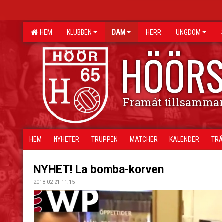
HEM
KLUBBEN
DAM
HERR
UNGDOM
HÖÖRS
Framåt tillsamma
HEM
NYHETER
TRUPPEN
MATCHER
KALENDER
TRÄ
NYHET! La bomba-korven
2018-02-21 11:15