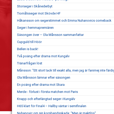
Storseger i Skånederbyt
Tiomålsseger mot Skövde HF
Håkansson om segerstimmet och Emma Nuhanovics comeback
Seger i hemmapremiären
Säsongen över – Ola Månsson sammanfattar
Cupguld till Höör
Bellen is back!
Två poäng efter drama mot Kungälv
Tränarfrågan löst
Månsson: "Ett stort tack till exakt alla, men jag är fanimej inte färd
Ola Månsson lämnar efter säsongen
En poäng efter drama mot Skara
Merde - förlust i första matchen mot Paris
Knapp och efterlängtad seger i Kungälv
H65 klart för Final4 – Hallby väntar i semifinalen
Nuhanovic om sin korsbandsskada: "Man är maktlös"