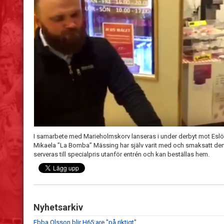
I samarbete med Marieholmskorv lanseras i under derbyt mot Esl
Mikaela ”La Bomba” Mässing har själv varit med och smaksatt den. 
serveras till specialpris utanför entrén och kan beställas hem.
Nyhetsarkiv
Ebba Olsson blir H65:are "på riktigt"