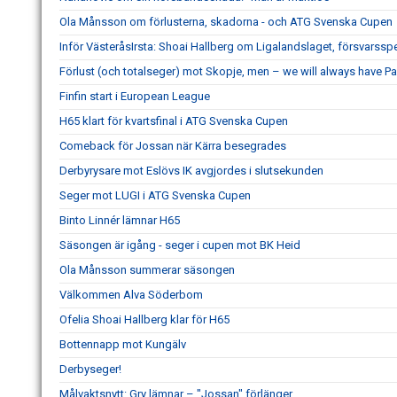
Ola Månsson om förlusterna, skadorna - och ATG Svenska Cupen
Inför VästeråsIrsta: Shoai Hallberg om Ligalandslaget, försvarss
Förlust (och totalseger) mot Skopje, men – we will always have Pa
Finfin start i European League
H65 klart för kvartsfinal i ATG Svenska Cupen
Comeback för Jossan när Kärra besegrades
Derbyrysare mot Eslövs IK avgjordes i slutsekunden
Seger mot LUGI i ATG Svenska Cupen
Binto Linnér lämnar H65
Säsongen är igång - seger i cupen mot BK Heid
Ola Månsson summerar säsongen
Välkommen Alva Söderbom
Ofelia Shoai Hallberg klar för H65
Bottennapp mot Kungälv
Derbyseger!
Målvaktsnytt: Gry lämnar – "Jossan" förlänger