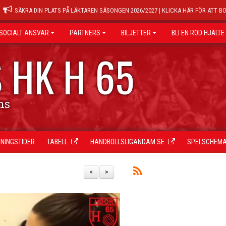
SÄKRA DIN PLATS PÅ LÄKTAREN SÄSONGEN 2026/2027 | KLICKA HÄR FÖR ATT B
SOCIALT ANSVAR
PARTNERS
BILJETTER
BLI EN RÖD HJÄLTE
 HK H 65
ns
NINGSTIDER
TABELL
HANDBOLLSLIGANDAM.SE
SPELSCHEM
<
>