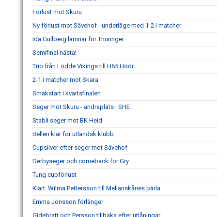
Förlust mot Skuru
Ny förlust mot Sävehof - underläge med 1-2 i matcher
Ida Gullberg lämnar för Thüringer
Semifinal nästa!
Trio från Lödde Vikings till H65 Höör
2-1 i matcher mot Skara
Smakstart i kvartsfinalen
Seger mot Skuru - andraplats i SHE
Stabil seger mot BK Heid
Bellen klar för utländsk klubb
Cupsilver efter seger mot Sävehof
Derbyseger och comeback för Gry
Tung cupförlust
Klart: Wilma Pettersson till Mellanskånes pärla
Emma Jönsson förlänger
Gidebratt och Persson tillbaka efter utlåningar