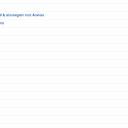
pel & storsegern mot Aranäs
ris