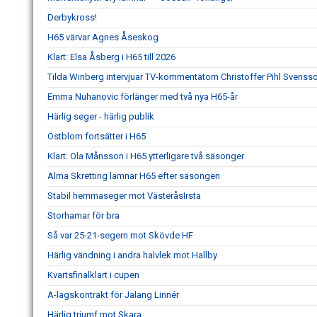
Derbykross!
H65 värvar Agnes Åseskog
Klart: Elsa Åsberg i H65 till 2026
Tilda Winberg intervjuar TV-kommentatorn Christoffer Pihl Svenss
Emma Nuhanovic förlänger med två nya H65-år
Härlig seger - härlig publik
Östblom fortsätter i H65
Klart: Ola Månsson i H65 ytterligare två säsonger
Alma Skretting lämnar H65 efter säsongen
Stabil hemmaseger mot VästeråsIrsta
Storhamar för bra
Så var 25-21-segern mot Skövde HF
Härlig vändning i andra halvlek mot Hallby
Kvartsfinalklart i cupen
A-lagskontrakt för Jalang Linnér
Härlig triumf mot Skara