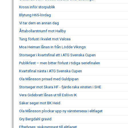
Kross inför storpublik
Blytung H65-lördag
Vi tar dem en annan dag
Åttabollarstriumf mot Hallby
Tung förlust i kvalet mot Valcea
Moa Heiman lånas in från Lödde Vikings
Storseger i kvartsfinal ett i ATG Svenska Cupen
Publikfest – men bitter förlust i tidiga seriefinalen
Kvartsfinal nästa i ATG Svenska Cupen
Ola Månsson prisad med Guldpipan
Storseger mot Skara HF - fjärde raka vinsten i SHE
Vera Gidebratt lånas ut till Eslövs IK
Säker seger mot BK Heid
Ola Månsson plockar upp ny vänstersexa i elitlaget
Gry Bergdahl gravid
Efterlyses: sjukgymnast till elitlaget