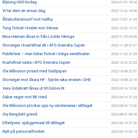
Blytung H65-lördag
2023-01-07 18:32
Vi tar dem en annan dag
2022-12-26 18:00
Åttabollarstriumf mot Hallby
2022-12-07 21:49
Tung förlust i kvalet mot Valcea
2022-12-05 13:15
Moa Heiman lånas in från Lödde Vikings
2022-11-29 09:00
Storseger i kvartsfinal ett i ATG Svenska Cupen
2022-11-28 07:57
Publikfest – men bitter förlust i tidiga seriefinalen
2022-11-24 21:59
Kvartsfinal nästa i ATG Svenska Cupen
2022-10-22 22:03
Ola Månsson prisad med Guldpipan
2022-10-08 22:37
Storseger mot Skara HF - fjärde raka vinsten i SHE
2022-10-08 22:18
Vera Gidebratt lånas ut till Eslövs IK
2022-09-16 12:00
Säker seger mot BK Heid
2022-09-14 21:23
Ola Månsson plockar upp ny vänstersexa i elitlaget
2022-08-02 15:26
Gry Bergdahl gravid
2022-08-01 08:00
Efterlyses: sjukgymnast till elitlaget
2022-06-10 07:56
Nytt på personalfronten
2022-06-10 06:13