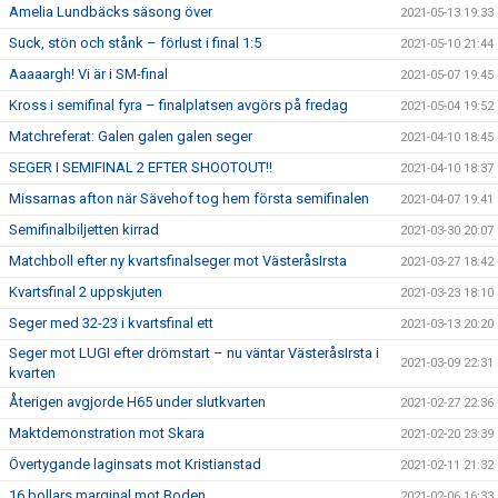
Amelia Lundbäcks säsong över
2021-05-13 19:33
Suck, stön och stånk – förlust i final 1:5
2021-05-10 21:44
Aaaaargh! Vi är i SM-final
2021-05-07 19:45
Kross i semifinal fyra – finalplatsen avgörs på fredag
2021-05-04 19:52
Matchreferat: Galen galen galen seger
2021-04-10 18:45
SEGER I SEMIFINAL 2 EFTER SHOOTOUT!!
2021-04-10 18:37
Missarnas afton när Sävehof tog hem första semifinalen
2021-04-07 19:41
Semifinalbiljetten kirrad
2021-03-30 20:07
Matchboll efter ny kvartsfinalseger mot VästeråsIrsta
2021-03-27 18:42
Kvartsfinal 2 uppskjuten
2021-03-23 18:10
Seger med 32-23 i kvartsfinal ett
2021-03-13 20:20
Seger mot LUGI efter drömstart – nu väntar VästeråsIrsta i
2021-03-09 22:31
kvarten
Återigen avgjorde H65 under slutkvarten
2021-02-27 22:36
Maktdemonstration mot Skara
2021-02-20 23:39
Övertygande laginsats mot Kristianstad
2021-02-11 21:32
16 bollars marginal mot Boden
2021-02-06 16:33