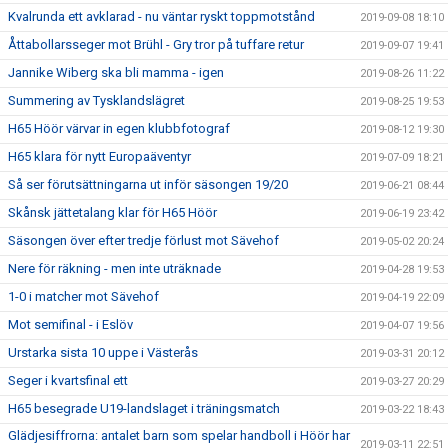
Kvalrunda ett avklarad - nu väntar ryskt toppmotstånd
2019-09-08 18:10
Åttabollarsseger mot Brühl - Gry tror på tuffare retur
2019-09-07 19:41
Jannike Wiberg ska bli mamma - igen
2019-08-26 11:22
Summering av Tysklandslägret
2019-08-25 19:53
H65 Höör värvar in egen klubbfotograf
2019-08-12 19:30
H65 klara för nytt Europaäventyr
2019-07-09 18:21
Så ser förutsättningarna ut inför säsongen 19/20
2019-06-21 08:44
Skånsk jättetalang klar för H65 Höör
2019-06-19 23:42
Säsongen över efter tredje förlust mot Sävehof
2019-05-02 20:24
Nere för räkning - men inte uträknade
2019-04-28 19:53
1-0 i matcher mot Sävehof
2019-04-19 22:09
Mot semifinal - i Eslöv
2019-04-07 19:56
Urstarka sista 10 uppe i Västerås
2019-03-31 20:12
Seger i kvartsfinal ett
2019-03-27 20:29
H65 besegrade U19-landslaget i träningsmatch
2019-03-22 18:43
Glädjesiffrorna: antalet barn som spelar handboll i Höör har
2019-03-11 22:51