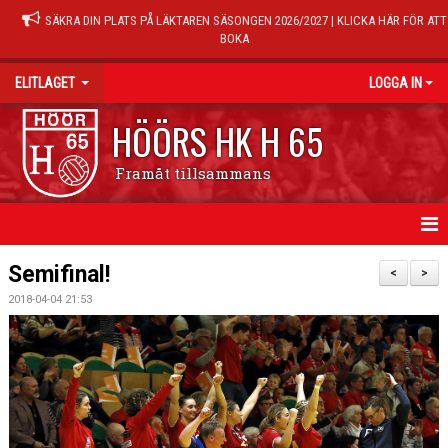
SÄKRA DIN PLATS PÅ LÄKTAREN SÄSONGEN 2026/2027 | KLICKA HÄR FÖR ATT
BOKA
ELITLAGET
LOGGA IN
HÖÖRS HK H 65
Framåt tillsammans
HEM
Semifinal!
<
>
2018-04-04 21:53
NYHETER
TRUPPEN
MATCHER
KALENDER