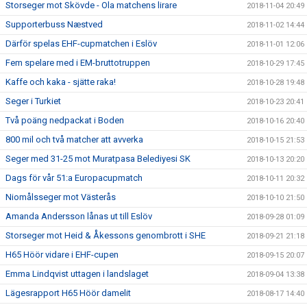
Storseger mot Skövde - Ola matchens lirare
2018-11-04 20:49
Supporterbuss Næstved
2018-11-02 14:44
Därför spelas EHF-cupmatchen i Eslöv
2018-11-01 12:06
Fem spelare med i EM-bruttotruppen
2018-10-29 17:45
Kaffe och kaka - sjätte raka!
2018-10-28 19:48
Seger i Turkiet
2018-10-23 20:41
Två poäng nedpackat i Boden
2018-10-16 20:40
800 mil och två matcher att avverka
2018-10-15 21:53
Seger med 31-25 mot Muratpasa Belediyesi SK
2018-10-13 20:20
Dags för vår 51:a Europacupmatch
2018-10-11 20:32
Niomålsseger mot Västerås
2018-10-10 21:50
Amanda Andersson lånas ut till Eslöv
2018-09-28 01:09
Storseger mot Heid & Åkessons genombrott i SHE
2018-09-21 21:18
H65 Höör vidare i EHF-cupen
2018-09-15 20:07
Emma Lindqvist uttagen i landslaget
2018-09-04 13:38
Lägesrapport H65 Höör damelit
2018-08-17 14:40