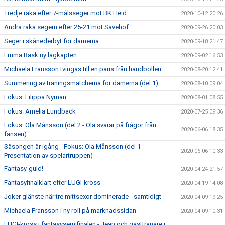
Tredje raka efter 7-målsseger mot BK Heid
2020-10-12 20:26
Andra raka segern efter 25-21 mot Sävehof
2020-09-26 20:03
Seger i skånederbyt för damerna
2020-09-18 21:47
Emma Rask ny lagkapten
2020-09-02 16:53
Michaela Fransson tvingas till en paus från handbollen
2020-08-20 12:41
Summering av träningsmatcherna för damerna (del 1)
2020-08-10 09:04
Fokus: Filippa Nyman
2020-08-01 08:55
Fokus: Amelia Lundbäck
2020-07-25 09:36
Fokus: Ola Månsson (del 2 - Ola svarar på frågor från
2020-06-06 18:35
fansen)
Säsongen är igång - Fokus: Ola Månsson (del 1 -
2020-06-06 10:33
Presentation av spelartruppen)
Fantasy-guld!
2020-04-24 21:57
Fantasyfinalklart efter LUGI-kross
2020-04-19 14:08
Joker glänste när tre mittsexor dominerade - samtidigt
2020-04-09 19:25
Michaela Fransson i ny roll på marknadssidan
2020-04-09 10:31
LUGI-kross i fantasysemifinalen - Jean och gästtränare i