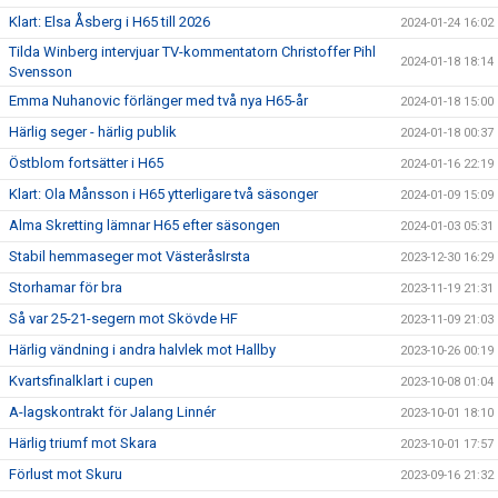
Klart: Elsa Åsberg i H65 till 2026
2024-01-24 16:02
Tilda Winberg intervjuar TV-kommentatorn Christoffer Pihl
2024-01-18 18:14
Svensson
Emma Nuhanovic förlänger med två nya H65-år
2024-01-18 15:00
Härlig seger - härlig publik
2024-01-18 00:37
Östblom fortsätter i H65
2024-01-16 22:19
Klart: Ola Månsson i H65 ytterligare två säsonger
2024-01-09 15:09
Alma Skretting lämnar H65 efter säsongen
2024-01-03 05:31
Stabil hemmaseger mot VästeråsIrsta
2023-12-30 16:29
Storhamar för bra
2023-11-19 21:31
Så var 25-21-segern mot Skövde HF
2023-11-09 21:03
Härlig vändning i andra halvlek mot Hallby
2023-10-26 00:19
Kvartsfinalklart i cupen
2023-10-08 01:04
A-lagskontrakt för Jalang Linnér
2023-10-01 18:10
Härlig triumf mot Skara
2023-10-01 17:57
Förlust mot Skuru
2023-09-16 21:32