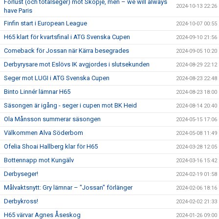
Förlust (och totalseger) mot Skopje, men – we will always
2024-10-13 22:26
have Paris
Finfin start i European League
2024-10-07 00:55
H65 klart för kvartsfinal i ATG Svenska Cupen
2024-09-10 21:56
Comeback för Jossan när Kärra besegrades
2024-09-05 10:20
Derbyrysare mot Eslövs IK avgjordes i slutsekunden
2024-08-29 22:12
Seger mot LUGI i ATG Svenska Cupen
2024-08-23 22:48
Binto Linnér lämnar H65
2024-08-23 18:00
Säsongen är igång - seger i cupen mot BK Heid
2024-08-14 20:40
Ola Månsson summerar säsongen
2024-05-15 17:06
Välkommen Alva Söderbom
2024-05-08 11:49
Ofelia Shoai Hallberg klar för H65
2024-03-28 12:05
Bottennapp mot Kungälv
2024-03-16 15:42
Derbyseger!
2024-02-19 01:58
Målvaktsnytt: Gry lämnar – "Jossan" förlänger
2024-02-06 18:16
Derbykross!
2024-02-02 21:33
H65 värvar Agnes Åseskog
2024-01-26 09:00