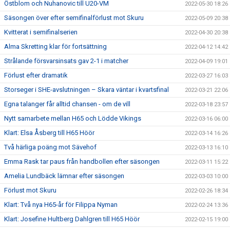
Östblom och Nuhanovic till U20-VM
2022-05-30 18:26
Säsongen över efter semifinalförlust mot Skuru
2022-05-09 20:38
Kvitterat i semifinalserien
2022-04-30 20:38
Alma Skretting klar för fortsättning
2022-04-12 14:42
Strålande försvarsinsats gav 2-1 i matcher
2022-04-09 19:01
Förlust efter dramatik
2022-03-27 16:03
Storseger i SHE-avslutningen – Skara väntar i kvartsfinal
2022-03-21 22:06
Egna talanger får alltid chansen - om de vill
2022-03-18 23:57
Nytt samarbete mellan H65 och Lödde Vikings
2022-03-16 06:00
Klart: Elsa Åsberg till H65 Höör
2022-03-14 16:26
Två härliga poäng mot Sävehof
2022-03-13 16:10
Emma Rask tar paus från handbollen efter säsongen
2022-03-11 15:22
Amelia Lundbäck lämnar efter säsongen
2022-03-03 10:00
Förlust mot Skuru
2022-02-26 18:34
Klart: Två nya H65-år för Filippa Nyman
2022-02-24 13:36
Klart: Josefine Hultberg Dahlgren till H65 Höör
2022-02-15 19:00