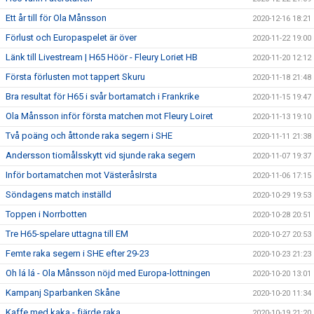
Ett år till för Ola Månsson
2020-12-16 18:21
Förlust och Europaspelet är över
2020-11-22 19:00
Länk till Livestream | H65 Höör - Fleury Loriet HB
2020-11-20 12:12
Första förlusten mot tappert Skuru
2020-11-18 21:48
Bra resultat för H65 i svår bortamatch i Frankrike
2020-11-15 19:47
Ola Månsson inför första matchen mot Fleury Loiret
2020-11-13 19:10
Två poäng och åttonde raka segern i SHE
2020-11-11 21:38
Andersson tiomålsskytt vid sjunde raka segern
2020-11-07 19:37
Inför bortamatchen mot VästeråsIrsta
2020-11-06 17:15
Söndagens match inställd
2020-10-29 19:53
Toppen i Norrbotten
2020-10-28 20:51
Tre H65-spelare uttagna till EM
2020-10-27 20:53
Femte raka segern i SHE efter 29-23
2020-10-23 21:23
Oh lá lá - Ola Månsson nöjd med Europa-lottningen
2020-10-20 13:01
Kampanj Sparbanken Skåne
2020-10-20 11:34
Kaffe med kaka - fjärde raka
2020-10-19 21:20