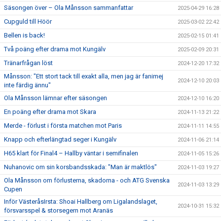
Säsongen över – Ola Månsson sammanfattar
2025-04-29 16:28
Cupguld till Höör
2025-03-02 22:42
Bellen is back!
2025-02-15 01:41
Två poäng efter drama mot Kungälv
2025-02-09 20:31
Tränarfrågan löst
2024-12-20 17:32
Månsson: "Ett stort tack till exakt alla, men jag är fanimej
2024-12-10 20:03
inte färdig ännu"
Ola Månsson lämnar efter säsongen
2024-12-10 16:20
En poäng efter drama mot Skara
2024-11-13 21:22
Merde - förlust i första matchen mot Paris
2024-11-11 14:55
Knapp och efterlängtad seger i Kungälv
2024-11-06 21:14
H65 klart för Final4 – Hallby väntar i semifinalen
2024-11-05 15:26
Nuhanovic om sin korsbandsskada: "Man är maktlös"
2024-11-03 19:27
Ola Månsson om förlusterna, skadorna - och ATG Svenska
2024-11-03 13:29
Cupen
Inför VästeråsIrsta: Shoai Hallberg om Ligalandslaget,
2024-10-31 15:32
försvarsspel & storsegern mot Aranäs