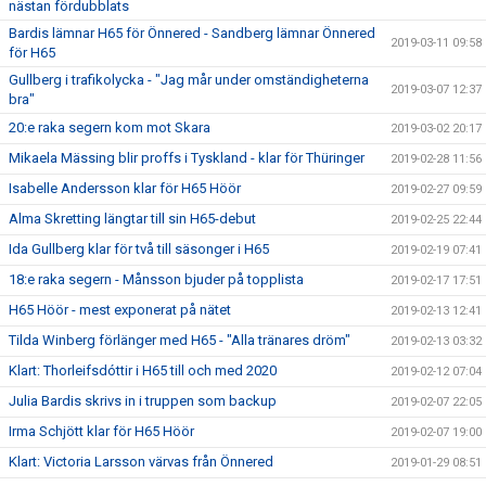
nästan fördubblats
Bardis lämnar H65 för Önnered - Sandberg lämnar Önnered
2019-03-11 09:58
för H65
Gullberg i trafikolycka - "Jag mår under omständigheterna
2019-03-07 12:37
bra"
20:e raka segern kom mot Skara
2019-03-02 20:17
Mikaela Mässing blir proffs i Tyskland - klar för Thüringer
2019-02-28 11:56
Isabelle Andersson klar för H65 Höör
2019-02-27 09:59
Alma Skretting längtar till sin H65-debut
2019-02-25 22:44
Ida Gullberg klar för två till säsonger i H65
2019-02-19 07:41
18:e raka segern - Månsson bjuder på topplista
2019-02-17 17:51
H65 Höör - mest exponerat på nätet
2019-02-13 12:41
Tilda Winberg förlänger med H65 - "Alla tränares dröm"
2019-02-13 03:32
Klart: Thorleifsdóttir i H65 till och med 2020
2019-02-12 07:04
Julia Bardis skrivs in i truppen som backup
2019-02-07 22:05
Irma Schjött klar för H65 Höör
2019-02-07 19:00
Klart: Victoria Larsson värvas från Önnered
2019-01-29 08:51