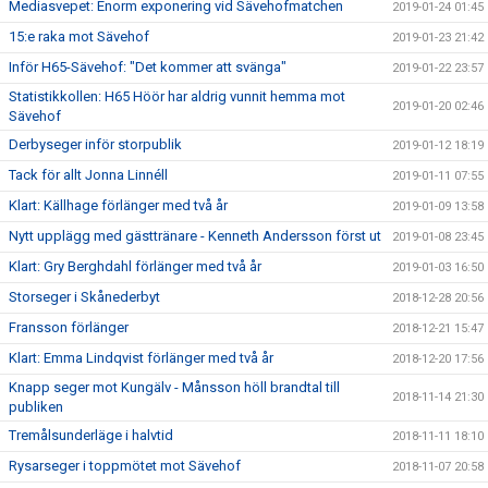
Mediasvepet: Enorm exponering vid Sävehofmatchen
2019-01-24 01:45
15:e raka mot Sävehof
2019-01-23 21:42
Inför H65-Sävehof: "Det kommer att svänga"
2019-01-22 23:57
Statistikkollen: H65 Höör har aldrig vunnit hemma mot
2019-01-20 02:46
Sävehof
Derbyseger inför storpublik
2019-01-12 18:19
Tack för allt Jonna Linnéll
2019-01-11 07:55
Klart: Källhage förlänger med två år
2019-01-09 13:58
Nytt upplägg med gästtränare - Kenneth Andersson först ut
2019-01-08 23:45
Klart: Gry Berghdahl förlänger med två år
2019-01-03 16:50
Storseger i Skånederbyt
2018-12-28 20:56
Fransson förlänger
2018-12-21 15:47
Klart: Emma Lindqvist förlänger med två år
2018-12-20 17:56
Knapp seger mot Kungälv - Månsson höll brandtal till
2018-11-14 21:30
publiken
Tremålsunderläge i halvtid
2018-11-11 18:10
Rysarseger i toppmötet mot Sävehof
2018-11-07 20:58