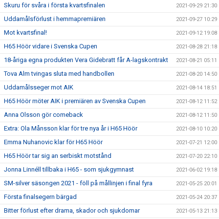
Skuru för svåra i första kvartsfinalen
2021-09-29 21:30
Uddamålsförlust i hemmapremiären
2021-09-27 10:29
Mot kvartsfinal!
2021-09-12 19:08
H65 Höör vidare i Svenska Cupen
2021-08-28 21:18
18-åriga egna produkten Vera Gidebratt får A-lagskontrakt
2021-08-21 05:11
Tova Alm tvingas sluta med handbollen
2021-08-20 14:50
Uddamålsseger mot AIK
2021-08-14 18:51
H65 Höör möter AIK i premiären av Svenska Cupen
2021-08-12 11:52
Anna Olsson gör comeback
2021-08-12 11:50
Extra: Ola Månsson klar för tre nya år i H65 Höör
2021-08-10 10:20
Emma Nuhanovic klar för H65 Höör
2021-07-21 12:00
H65 Höör tar sig an serbiskt motstånd
2021-07-20 22:10
Jonna Linnéll tillbaka i H65 - som sjukgymnast
2021-06-02 19:18
SM-silver säsongen 2021 - föll på mållinjen i final fyra
2021-05-25 20:01
Första finalsegern bärgad
2021-05-24 20:37
Bitter förlust efter drama, skador och sjukdomar
2021-05-13 21:13