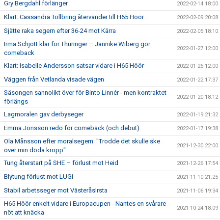
Gry Bergdahl förlänger
2022-02-14 18:00
Klart: Cassandra Tollbring återvänder till H65 Höör
2022-02-09 20:08
Sjätte raka segern efter 36-24 mot Kärra
2022-02-05 18:10
Irma Schjött klar för Thüringer – Jannike Wiberg gör
2022-01-27 12:00
comeback
Klart: Isabelle Andersson satsar vidare i H65 Höör
2022-01-26 12:00
Väggen från Vetlanda visade vägen
2022-01-22 17:37
Säsongen sannolikt över för Binto Linnér - men kontraktet
2022-01-20 18:12
förlängs
Lagmoralen gav derbyseger
2022-01-19 21:32
Emma Jönsson redo för comeback (och debut)
2022-01-17 19:38
Ola Månsson efter moralsegern: "Trodde det skulle ske
2021-12-30 22:00
över min döda kropp"
Tung återstart på SHE – förlust mot Heid
2021-12-26 17:54
Blytung förlust mot LUGI
2021-11-10 21:25
Stabil arbetsseger mot VästeråsIrsta
2021-11-06 19:34
H65 Höör enkelt vidare i Europacupen - Nantes en svårare
2021-10-24 18:09
nöt att knäcka