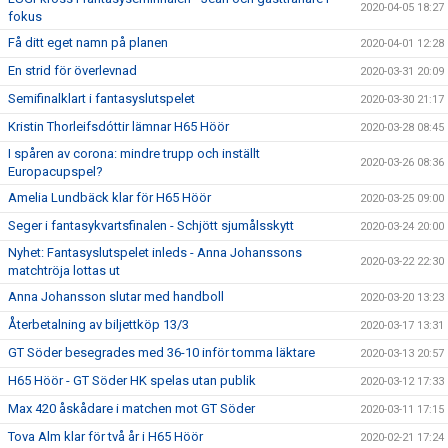
2020-04-05 18:27
fokus
Få ditt eget namn på planen
2020-04-01 12:28
En strid för överlevnad
2020-03-31 20:09
Semifinalklart i fantasyslutspelet
2020-03-30 21:17
Kristin Thorleifsdóttir lämnar H65 Höör
2020-03-28 08:45
I spåren av corona: mindre trupp och inställt
2020-03-26 08:36
Europacupspel?
Amelia Lundbäck klar för H65 Höör
2020-03-25 09:00
Seger i fantasykvartsfinalen - Schjött sjumålsskytt
2020-03-24 20:00
Nyhet: Fantasyslutspelet inleds - Anna Johanssons
2020-03-22 22:30
matchtröja lottas ut
Anna Johansson slutar med handboll
2020-03-20 13:23
Återbetalning av biljettköp 13/3
2020-03-17 13:31
GT Söder besegrades med 36-10 inför tomma läktare
2020-03-13 20:57
H65 Höör - GT Söder HK spelas utan publik
2020-03-12 17:33
Max 420 åskådare i matchen mot GT Söder
2020-03-11 17:15
Tova Alm klar för två år i H65 Höör
2020-02-21 17:24