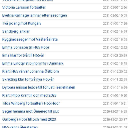
Victoria Larsson fortsätter
2021-02-05 12:56
Evelina Källhage lämnar efter säsongen
2021-02-02 10:05
Två poäng mot Kungälv
2021-01-30 17:28
Sandberg är klar
2021-01-26 16:59
Ryggradsseger mot VästeråsIrsta
2021-01-23 18:05
Emma Jönsson till H65 Höör
2021-01-22 12:22
Irma klar för två till H65-år
2021-01-21 20:29
Emma Lindqvist blir proffs i Danmark
2021-01-20 18:45
Klart: H65 värvar Johanna Östblom
2021-01-12 20:02
Skretting klar för två nya H65-år
2021-01-11 22:55
Dyrbara missar ledde till förlust i seriefinalen
2021-01-10 16:38
Klart: Pripp kvar till och med 2023
2021-01-06 19:20
Tilda Winberg fortsätter i H65 Höör
2021-01-04 10:21
Seger hemma mot Önnered till slut
2020-12-27 16:25
Gullberg i Höör till och med 2023
2020-12-24 23:17
H65 vann i återstarten
2020-12-22 21:09