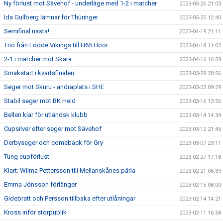
Ny förlust mot Sävehof - underläge med 1-2 i matcher
2023-05-26 21:03
Ida Gullberg lämnar för Thüringer
2023-05-25 12:40
Semifinal nästa!
2023-04-19 21:11
Trio från Lödde Vikings till H65 Höör
2023-04-18 11:02
2-1 i matcher mot Skara
2023-04-16 16:59
Smakstart i kvartsfinalen
2023-03-29 20:56
Seger mot Skuru - andraplats i SHE
2023-03-23 09:29
Stabil seger mot BK Heid
2023-03-16 13:56
Bellen klar för utländsk klubb
2023-03-14 14:34
Cupsilver efter seger mot Sävehof
2023-03-12 21:45
Derbyseger och comeback för Gry
2023-03-07 23:11
Tung cupförlust
2023-02-27 17:18
Klart: Wilma Pettersson till Mellanskånes pärla
2023-02-21 06:39
Emma Jönsson förlänger
2023-02-15 08:00
Gidebratt och Persson tillbaka efter utlåningar
2023-02-14 14:21
Kross inför storpublik
2023-02-11 16:58