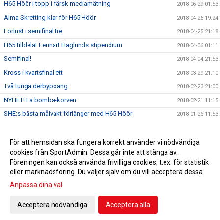
H65 Höör i topp i färsk mediamätning
2018-06-29 01:53
Alma Skretting klar för H65 Höör
2018-04-26 19:24
Förlust i semifinal tre
2018-04-25 21:18
H65 tilldelat Lennart Haglunds stipendium
2018-04-06 01:11
Semifinal!
2018-04-04 21:53
Kross i kvartsfinal ett
2018-03-29 21:10
Två tunga derbypoäng
2018-02-23 21:00
NYHET! La bomba-korven
2018-02-21 11:15
SHE:s bästa målvakt förlänger med H65 Höör
2018-01-26 11:53
Förlust mot Larvik
2018-01-26 11:35
Ola Månsson klar för H65 nästa säsong
För att hemsidan ska fungera korrekt använder vi nödvändiga
2018-01-26 11:34
cookies från SportAdmin. Dessa går inte att stänga av.
Anna Olsson förlänger med H65 Höör
2018-01-26 11:30
Föreningen kan också använda frivilliga cookies, t.ex. för statistik
eller marknadsföring. Du väljer själv om du vill acceptera dessa.
Anpassa dina val
Cookie-inställningar
Gå till Webbversion
Acceptera nödvändiga
Acceptera alla