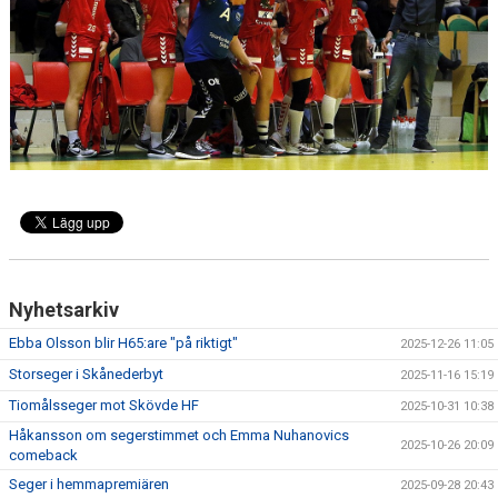
TRÄNINGSTIDER
TABELL
HANDBOLLSLIGANDAM.SE
SPELSCHEMA
GAMEDAY-APPEN
MATCHPROGRAM
Nyhetsarkiv
KONTAKT
Ebba Olsson blir H65:are "på riktigt"
2025-12-26 11:05
Storseger i Skånederbyt
2025-11-16 15:19
Tiomålsseger mot Skövde HF
2025-10-31 10:38
Håkansson om segerstimmet och Emma Nuhanovics
2025-10-26 20:09
comeback
Seger i hemmapremiären
2025-09-28 20:43