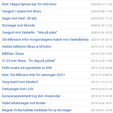
Klart: Filippa Nyman klar för H65 Höör
2020-02-19 17:30
Oavgjort i rysare mot Skuru
2020-02-08 17:05
Seger mot Heid - till slut
2020-02-01 17:13
Storseger mot Skövde
2020-01-25 17:23
Oavgjort mot Västerås - "Inte på plats"
2020-01-06 18:25
Ola Månsson inför morgondagens match mot VästeråsIrsta
2020-01-05 20:13
Hedda Källström lånas ut till Eslöv
2019-12-31 12:33
Målfest i Skara
2019-12-29 19:45
31-25 mot Skara - "En dag på jobbet"
2019-12-26 17:40
Finfin insats vid uppstarten av SHE
2019-12-20 20:48
Klart: Ola Månsson klar för säsongen 20/21
2019-12-12 08:55
Tung triumf mot Sävehof
2019-11-12 21:37
Derbyseger mot LUGI
2019-10-23 21:45
Europacupäventyret tog slut i Krasnodar
2019-10-19 16:38
Stabil arbetsseger mot Boden
2019-10-06 18:51
Magisk första halvlek bäddade för ny storseger
2019-09-21 22:09