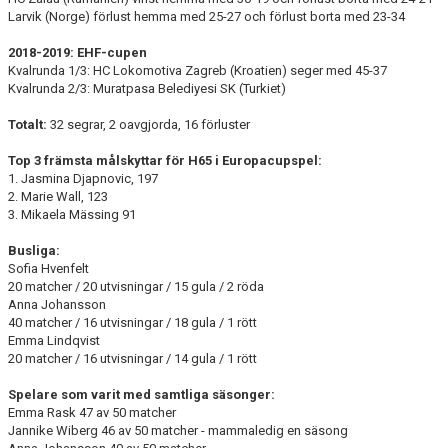
Larvik (Norge) förlust hemma med 25-27 och förlust borta med 23-34
2018-2019: EHF-cupen
Kvalrunda 1/3: HC Lokomotiva Zagreb (Kroatien) seger med 45-37
Kvalrunda 2/3: Muratpasa Belediyesi SK (Turkiet)
Totalt:
32 segrar, 2 oavgjorda, 16 förluster
Top 3 främsta målskyttar för H65 i Europacupspel:
1. Jasmina Djapnovic, 197
2. Marie Wall, 123
3. Mikaela Mässing 91
Busliga:
Sofia Hvenfelt
20 matcher / 20 utvisningar / 15 gula / 2 röda
Anna Johansson
40 matcher / 16 utvisningar / 18 gula / 1 rött
Emma Lindqvist
20 matcher / 16 utvisningar / 14 gula / 1 rött
Spelare som varit med samtliga säsonger:
Emma Rask 47 av 50 matcher
Jannike Wiberg 46 av 50 matcher - mammaledig en säsong