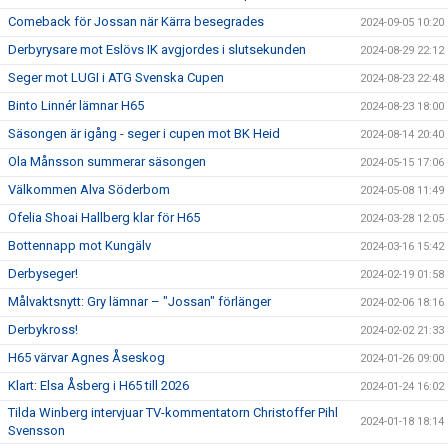
Comeback för Jossan när Kärra besegrades
2024-09-05 10:20
Derbyrysare mot Eslövs IK avgjordes i slutsekunden
2024-08-29 22:12
Seger mot LUGI i ATG Svenska Cupen
2024-08-23 22:48
Binto Linnér lämnar H65
2024-08-23 18:00
Säsongen är igång - seger i cupen mot BK Heid
2024-08-14 20:40
Ola Månsson summerar säsongen
2024-05-15 17:06
Välkommen Alva Söderbom
2024-05-08 11:49
Ofelia Shoai Hallberg klar för H65
2024-03-28 12:05
Bottennapp mot Kungälv
2024-03-16 15:42
Derbyseger!
2024-02-19 01:58
Målvaktsnytt: Gry lämnar – "Jossan" förlänger
2024-02-06 18:16
Derbykross!
2024-02-02 21:33
H65 värvar Agnes Åseskog
2024-01-26 09:00
Klart: Elsa Åsberg i H65 till 2026
2024-01-24 16:02
Tilda Winberg intervjuar TV-kommentatorn Christoffer Pihl
2024-01-18 18:14
Svensson