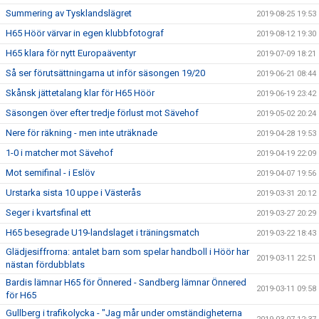
Summering av Tysklandslägret
2019-08-25 19:53
H65 Höör värvar in egen klubbfotograf
2019-08-12 19:30
H65 klara för nytt Europaäventyr
2019-07-09 18:21
Så ser förutsättningarna ut inför säsongen 19/20
2019-06-21 08:44
Skånsk jättetalang klar för H65 Höör
2019-06-19 23:42
Säsongen över efter tredje förlust mot Sävehof
2019-05-02 20:24
Nere för räkning - men inte uträknade
2019-04-28 19:53
1-0 i matcher mot Sävehof
2019-04-19 22:09
Mot semifinal - i Eslöv
2019-04-07 19:56
Urstarka sista 10 uppe i Västerås
2019-03-31 20:12
Seger i kvartsfinal ett
2019-03-27 20:29
H65 besegrade U19-landslaget i träningsmatch
2019-03-22 18:43
Glädjesiffrorna: antalet barn som spelar handboll i Höör har
2019-03-11 22:51
nästan fördubblats
Bardis lämnar H65 för Önnered - Sandberg lämnar Önnered
2019-03-11 09:58
för H65
Gullberg i trafikolycka - "Jag mår under omständigheterna