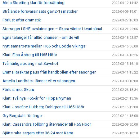
Alma Skretting klar för fortsättning
2022-04-12 14:42
Strålande försvarsinsats gav 2-1 i matcher
2022-04-09 19:01
Förlust efter dramatik
2022-03-27 16:03
Storseger i SHE-avslutningen – Skara väntar i kvartsfinal
2022-03-21 22:06
Egna talanger får alltid chansen - om de vill
2022-03-18 23:57
Nytt samarbete mellan H65 och Lödde Vikings
2022-03-16 06:00
Klart: Elsa Åsberg till H65 Höör
2022-03-14 16:26
Två härliga poäng mot Sävehof
2022-03-13 16:10
Emma Rask tar paus från handbollen efter säsongen
2022-03-11 15:22
Amelia Lundbäck lämnar efter säsongen
2022-03-03 10:00
Förlust mot Skuru
2022-02-26 18:34
Klart: Två nya H65-år för Filippa Nyman
2022-02-24 13:36
Klart: Josefine Hultberg Dahlgren till H65 Höör
2022-02-15 19:00
Gry Bergdahl förlänger
2022-02-14 18:00
Klart: Cassandra Tollbring återvänder till H65 Höör
2022-02-09 20:08
Sjätte raka segern efter 36-24 mot Kärra
2022-02-05 18:10