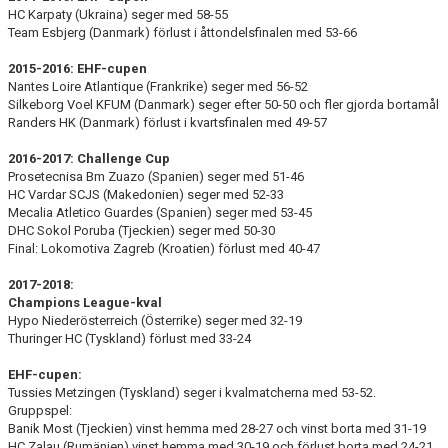
HC Karpaty (Ukraina) seger med 58-55
Team Esbjerg (Danmark) förlust i åttondelsfinalen med 53-66
2015-2016: EHF-cupen
Nantes Loire Atlantique (Frankrike) seger med 56-52
Silkeborg Voel KFUM (Danmark) seger efter 50-50 och fler gjorda bortamål
Randers HK (Danmark) förlust i kvartsfinalen med 49-57
2016-2017: Challenge Cup
Prosetecnisa Bm Zuazo (Spanien) seger med 51-46
HC Vardar SCJS (Makedonien) seger med 52-33
Mecalia Atletico Guardes (Spanien) seger med 53-45
DHC Sokol Poruba (Tjeckien) seger med 50-30
Final: Lokomotiva Zagreb (Kroatien) förlust med 40-47
2017-2018:
Champions League-kval
Hypo Niederösterreich (Österrike) seger med 32-19
Thuringer HC (Tyskland) förlust med 33-24
EHF-cupen:
Tussies Metzingen (Tyskland) seger i kvalmatcherna med 53-52.
Gruppspel:
Banik Most (Tjeckien) vinst hemma med 28-27 och vinst borta med 31-19
HC Zalau (Rumänien) vinst hemma med 30-19 och förlust borta med 24-21