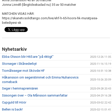
Anna Johansson 40 av 50 matcher
Jonna Linnéll (långtidsskadad nu) 35 av 50 matcher
MATCHEN VISAS HÄR:
https://skanetv.solidtango.com/live/ehf-h-65-hoors-hk-muratpasa-
belediyesi-sk
Nyhetsarkiv
Ebba Olsson blir H65:are "på riktigt"
2025-12-26 11:05
Storseger i Skånederbyt
2025-11-16 15:19
Tiomålsseger mot Skövde HF
2025-10-31 10:38
Håkansson om segerstimmet och Emma Nuhanovics
2025-10-26 20:09
comeback
Seger i hemmapremiären
2025-09-28 20:43
Säsongen över – Ola Månsson sammanfattar
2025-04-29 16:28
Cupguld till Höör
2025-03-02 22:42
Bellen is back!
2025-02-15 01:41