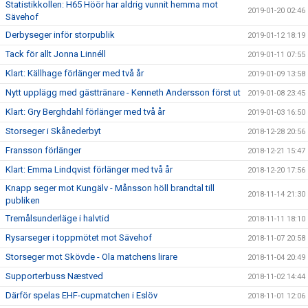
Statistikkollen: H65 Höör har aldrig vunnit hemma mot
2019-01-20 02:46
Sävehof
Derbyseger inför storpublik
2019-01-12 18:19
Tack för allt Jonna Linnéll
2019-01-11 07:55
Klart: Källhage förlänger med två år
2019-01-09 13:58
Nytt upplägg med gästtränare - Kenneth Andersson först ut
2019-01-08 23:45
Klart: Gry Berghdahl förlänger med två år
2019-01-03 16:50
Storseger i Skånederbyt
2018-12-28 20:56
Fransson förlänger
2018-12-21 15:47
Klart: Emma Lindqvist förlänger med två år
2018-12-20 17:56
Knapp seger mot Kungälv - Månsson höll brandtal till
2018-11-14 21:30
publiken
Tremålsunderläge i halvtid
2018-11-11 18:10
Rysarseger i toppmötet mot Sävehof
2018-11-07 20:58
Storseger mot Skövde - Ola matchens lirare
2018-11-04 20:49
Supporterbuss Næstved
2018-11-02 14:44
Därför spelas EHF-cupmatchen i Eslöv
2018-11-01 12:06