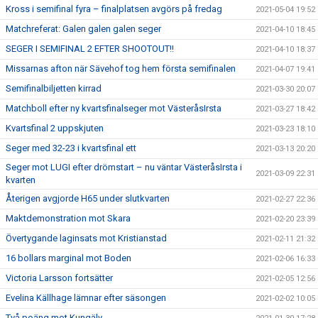
Kross i semifinal fyra – finalplatsen avgörs på fredag
2021-05-04 19:52
Matchreferat: Galen galen galen seger
2021-04-10 18:45
SEGER I SEMIFINAL 2 EFTER SHOOTOUT!!
2021-04-10 18:37
Missarnas afton när Sävehof tog hem första semifinalen
2021-04-07 19:41
Semifinalbiljetten kirrad
2021-03-30 20:07
Matchboll efter ny kvartsfinalseger mot VästeråsIrsta
2021-03-27 18:42
Kvartsfinal 2 uppskjuten
2021-03-23 18:10
Seger med 32-23 i kvartsfinal ett
2021-03-13 20:20
Seger mot LUGI efter drömstart – nu väntar VästeråsIrsta i
2021-03-09 22:31
kvarten
Återigen avgjorde H65 under slutkvarten
2021-02-27 22:36
Maktdemonstration mot Skara
2021-02-20 23:39
Övertygande laginsats mot Kristianstad
2021-02-11 21:32
16 bollars marginal mot Boden
2021-02-06 16:33
Victoria Larsson fortsätter
2021-02-05 12:56
Evelina Källhage lämnar efter säsongen
2021-02-02 10:05
Två poäng mot Kungälv