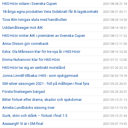
H65 Höör vidare i Svenska Cupen
2021-08-28 21:18
18-åriga egna produkten Vera Gidebratt får A-lagskontrakt
2021-08-21 05:11
Tova Alm tvingas sluta med handbollen
2021-08-20 14:50
Uddamålsseger mot AIK
2021-08-14 18:51
H65 Höör möter AIK i premiären av Svenska Cupen
2021-08-12 11:52
Anna Olsson gör comeback
2021-08-12 11:50
Extra: Ola Månsson klar för tre nya år i H65 Höör
2021-08-10 10:20
Emma Nuhanovic klar för H65 Höör
2021-07-21 12:00
H65 Höör tar sig an serbiskt motstånd
2021-07-20 22:10
Jonna Linnéll tillbaka i H65 - som sjukgymnast
2021-06-02 19:18
SM-silver säsongen 2021 - föll på mållinjen i final fyra
2021-05-25 20:01
Första finalsegern bärgad
2021-05-24 20:37
Bitter förlust efter drama, skador och sjukdomar
2021-05-13 21:13
Amelia Lundbäcks säsong över
2021-05-13 19:33
Suck, stön och stånk – förlust i final 1:5
2021-05-10 21:44
Aaaaargh! Vi är i SM-final
2021-05-07 19:45