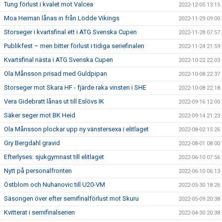
Tung förlust i kvalet mot Valcea
2022-12-05 13:15
Moa Heiman lånas in från Lödde Vikings
2022-11-29 09:00
Storseger i kvartsfinal ett i ATG Svenska Cupen
2022-11-28 07:57
Publikfest – men bitter förlust i tidiga seriefinalen
2022-11-24 21:59
Kvartsfinal nästa i ATG Svenska Cupen
2022-10-22 22:03
Ola Månsson prisad med Guldpipan
2022-10-08 22:37
Storseger mot Skara HF - fjärde raka vinsten i SHE
2022-10-08 22:18
Vera Gidebratt lånas ut till Eslövs IK
2022-09-16 12:00
Säker seger mot BK Heid
2022-09-14 21:23
Ola Månsson plockar upp ny vänstersexa i elitlaget
2022-08-02 15:26
Gry Bergdahl gravid
2022-08-01 08:00
Efterlyses: sjukgymnast till elitlaget
2022-06-10 07:56
Nytt på personalfronten
2022-06-10 06:13
Östblom och Nuhanovic till U20-VM
2022-05-30 18:26
Säsongen över efter semifinalförlust mot Skuru
2022-05-09 20:38
Kvitterat i semifinalserien
2022-04-30 20:38