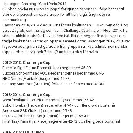
slutseger - Challenge Cup i Paris 2014
Klubben spelar nu Europacupspel för sjunde säsongen i följd har har till
stor del anpassat sin spelartrupp för att kunna gå långt i dessa
sammanhang.
Säsongen 2018/2019 klev H65 in i första kvalrundan i EHF-cupen och slog
då ut Zagreb, samma lag som vann Challenge Cup-finalen i Höör 2017. Nu
väntar turkiskt motstånd i kvalrunda två. Blir det seger där och även i den
tredje kvalrundan väntar gruppspel senare i vinter. Säsongen 2017/2018 var
laget två poäng från att gå vidare från gruppen till kvartsfinal, men norska
toppklubben Larvik och Zalau (Rumänien) blev för svåra.
2012-2013: Challenge Cup
Esercito Figa Futura Roma (Italien) seger med 45-39
Succes Schoonmaak VOC (Nederländerna) seger med 64-51
HBC Nimes (Frankrike)seger med 44-43
Fantasy Samobor (Kroatien) förlust i semifinalen med 43-40
2013-2014: Challenge Cup
Westfriesland SEW (Nederländerna) seger med 65-42
Sokol Poruba (Tjeckien) seger efter 47-47 och fler gjorda bortamål
Andersen GSK (Turkiet) seger med 55-43
PO SC Galytchanka Lviv (Ukraina) seger med 58-47
Final: Issy Paris (Frankrike) seger efter 42-42 och fler gjorda bortamål
2014-2015: EHF-Cupen