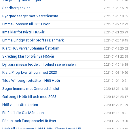
2021-01-30 17:28
Sandberg är klar
2021-01-26 16:59
Ryggradsseger mot VästeråsIrsta
2021-01-23 18:05
Emma Jönsson till H65 Höör
2021-01-22 12:22
Irma klar för två till H65-år
2021-01-21 20:29
Emma Lindqvist blir proffs i Danmark
2021-01-20 18:45
Klart: H65 värvar Johanna Östblom
2021-01-12 20:02
Skretting klar för två nya H65-år
2021-01-11 22:55
Dyrbara missar ledde till förlust i seriefinalen
2021-01-10 16:38
Klart: Pripp kvar till och med 2023
2021-01-06 19:20
Tilda Winberg fortsätter i H65 Höör
2021-01-04 10:21
Seger hemma mot Önnered till slut
2020-12-27 16:25
Gullberg i Höör till och med 2023
2020-12-24 23:17
H65 vann i återstarten
2020-12-22 21:09
Ett år till för Ola Månsson
2020-12-16 18:21
Förlust och Europaspelet är över
2020-11-22 19:00
Länk till Livestream | H65 Höör - Fleury Loriet HB