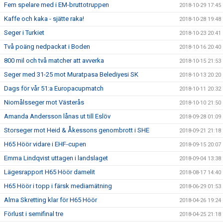
Fem spelare med i EM-bruttotruppen
2018-10-29 17:45
Kaffe och kaka - sjätte raka!
2018-10-28 19:48
Seger i Turkiet
2018-10-23 20:41
Två poäng nedpackat i Boden
2018-10-16 20:40
800 mil och två matcher att avverka
2018-10-15 21:53
Seger med 31-25 mot Muratpasa Belediyesi SK
2018-10-13 20:20
Dags för vår 51:a Europacupmatch
2018-10-11 20:32
Niomålsseger mot Västerås
2018-10-10 21:50
Amanda Andersson lånas ut till Eslöv
2018-09-28 01:09
Storseger mot Heid & Åkessons genombrott i SHE
2018-09-21 21:18
H65 Höör vidare i EHF-cupen
2018-09-15 20:07
Emma Lindqvist uttagen i landslaget
2018-09-04 13:38
Lägesrapport H65 Höör damelit
2018-08-17 14:40
H65 Höör i topp i färsk mediamätning
2018-06-29 01:53
Alma Skretting klar för H65 Höör
2018-04-26 19:24
Förlust i semifinal tre
2018-04-25 21:18