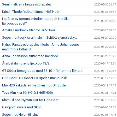
Semifinalklart i fantasyslutspelet
2020-03-30 21:17
Kristin Thorleifsdóttir lämnar H65 Höör
2020-03-28 08:45
I spåren av corona: mindre trupp och inställt
2020-03-26 08:36
Europacupspel?
Amelia Lundbäck klar för H65 Höör
2020-03-25 09:00
Seger i fantasykvartsfinalen - Schjött sjumålsskytt
2020-03-24 20:00
Nyhet: Fantasyslutspelet inleds - Anna Johanssons
2020-03-22 22:30
matchtröja lottas ut
Anna Johansson slutar med handboll
2020-03-20 13:23
Återbetalning av biljettköp 13/3
2020-03-17 13:31
GT Söder besegrades med 36-10 inför tomma läktare
2020-03-13 20:57
H65 Höör - GT Söder HK spelas utan publik
2020-03-12 17:33
Max 420 åskådare i matchen mot GT Söder
2020-03-11 17:15
Tova Alm klar för två år i H65 Höör
2020-02-21 17:24
Klart: Filippa Nyman klar för H65 Höör
2020-02-19 17:30
Oavgjort i rysare mot Skuru
2020-02-08 17:05
Seger mot Heid - till slut
2020-02-01 17:13