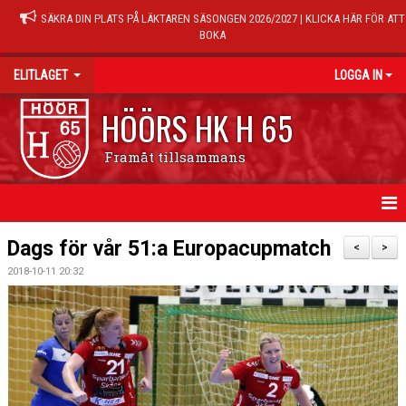
SÄKRA DIN PLATS PÅ LÄKTAREN SÄSONGEN 2026/2027 | KLICKA HÄR FÖR ATT
BOKA
ELITLAGET
LOGGA IN
HÖÖRS HK H 65
Framåt tillsammans
HEM
Dags för vår 51:a Europacupmatch
<
>
2018-10-11 20:32
NYHETER
TRUPPEN
MATCHER
KALENDER