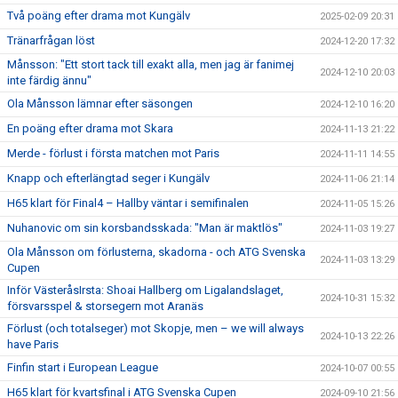
Två poäng efter drama mot Kungälv
2025-02-09 20:31
Tränarfrågan löst
2024-12-20 17:32
Månsson: "Ett stort tack till exakt alla, men jag är fanimej
2024-12-10 20:03
inte färdig ännu"
Ola Månsson lämnar efter säsongen
2024-12-10 16:20
En poäng efter drama mot Skara
2024-11-13 21:22
Merde - förlust i första matchen mot Paris
2024-11-11 14:55
Knapp och efterlängtad seger i Kungälv
2024-11-06 21:14
H65 klart för Final4 – Hallby väntar i semifinalen
2024-11-05 15:26
Nuhanovic om sin korsbandsskada: "Man är maktlös"
2024-11-03 19:27
Ola Månsson om förlusterna, skadorna - och ATG Svenska
2024-11-03 13:29
Cupen
Inför VästeråsIrsta: Shoai Hallberg om Ligalandslaget,
2024-10-31 15:32
försvarsspel & storsegern mot Aranäs
Förlust (och totalseger) mot Skopje, men – we will always
2024-10-13 22:26
have Paris
Finfin start i European League
2024-10-07 00:55
H65 klart för kvartsfinal i ATG Svenska Cupen
2024-09-10 21:56