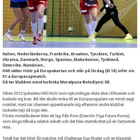
TRÄNINGSTIDER
TABELL
HANDBOLLSLIGANDAM.SE
SPELSCHEMA
Italien, Nederländerna, Frankrike, Kroatien, Tjeckien, Turkiet,
Ukraina, Danmark, Norge, Spanien, Makedonien, Tyskland,
GAMEDAY-APPEN
Österrike, Rumänien…
H65 sätter Höör på Europakartan och står på lördag (kl 16) inför sin
51:a Europacupmatch.
MATCHPROGRAM
Då tar klubben emot turkiska Muratpasa Belediyesi SK.
KONTAKT
Våren 2012 lyckades H65 Höör som nykomlingar sluta elva i Elitserien och
kvalade sig kvar. Att det skulle räcka till en Europacupplats var minst sagt
oväntat, med när chansen uppenbarade sig eftersom andra klubbar
tackade nej) så togs den.
Första motståndaren blev ett lag från Rom (Esercito Figa Futura Roma),
som slogs tillbaka relativt enkelt och det blev startskottet på en fantastisk
resa.
Totalt har det blivit 50 matcher, två Challenge Cup-finaler och en klassisk