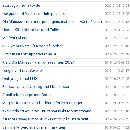
Storseger mot Skövde
2020-01-25 17:23
Oavgjort mot Västerås - "Inte på plats"
2020-01-06 18:25
Ola Månsson inför morgondagens match mot VästeråsIrsta
2020-01-05 20:13
Hedda Källström lånas ut till Eslöv
2019-12-31 12:33
Målfest i Skara
2019-12-29 19:45
31-25 mot Skara - "En dag på jobbet"
2019-12-26 17:40
Finfin insats vid uppstarten av SHE
2019-12-20 20:48
Klart: Ola Månsson klar för säsongen 20/21
2019-12-12 08:55
Tung triumf mot Sävehof
2019-11-12 21:37
Derbyseger mot LUGI
2019-10-23 21:45
Europacupäventyret tog slut i Krasnodar
2019-10-19 16:38
Stabil arbetsseger mot Boden
2019-10-06 18:51
Magisk första halvlek bäddade för ny storseger
2019-09-21 22:09
Kvalrunda ett avklarad - nu väntar ryskt toppmotstånd
2019-09-08 18:10
Åttabollarsseger mot Brühl - Gry tror på tuffare retur
2019-09-07 19:41
Jannike Wiberg ska bli mamma - igen
2019-08-26 11:22