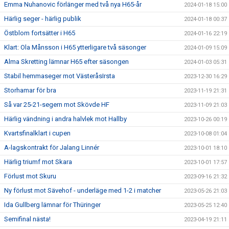
Emma Nuhanovic förlänger med två nya H65-år
2024-01-18 15:00
Härlig seger - härlig publik
2024-01-18 00:37
Östblom fortsätter i H65
2024-01-16 22:19
Klart: Ola Månsson i H65 ytterligare två säsonger
2024-01-09 15:09
Alma Skretting lämnar H65 efter säsongen
2024-01-03 05:31
Stabil hemmaseger mot VästeråsIrsta
2023-12-30 16:29
Storhamar för bra
2023-11-19 21:31
Så var 25-21-segern mot Skövde HF
2023-11-09 21:03
Härlig vändning i andra halvlek mot Hallby
2023-10-26 00:19
Kvartsfinalklart i cupen
2023-10-08 01:04
A-lagskontrakt för Jalang Linnér
2023-10-01 18:10
Härlig triumf mot Skara
2023-10-01 17:57
Förlust mot Skuru
2023-09-16 21:32
Ny förlust mot Sävehof - underläge med 1-2 i matcher
2023-05-26 21:03
Ida Gullberg lämnar för Thüringer
2023-05-25 12:40
Semifinal nästa!
2023-04-19 21:11