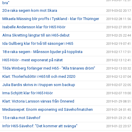
2019-03-07 12:37
bra"
20:e raka segern kom mot Skara
2019-03-02 20:17
Mikaela Mässing blir proffs i Tyskland - klar för Thüringer
2019-02-28 11:56
Isabelle Andersson klar för H65 Höör
2019-02-27 09:59
Alma Skretting längtar till sin H65-debut
2019-02-25 22:44
Ida Gullberg klar för två till säsonger i H65
2019-02-19 07:41
18:e raka segern - Månsson bjuder på topplista
2019-02-17 17:51
H65 Höör - mest exponerat på nätet
2019-02-13 12:41
Tilda Winberg förlänger med H65 - "Alla tränares dröm"
2019-02-13 03:32
Klart: Thorleifsdóttir i H65 till och med 2020
2019-02-12 07:04
Julia Bardis skrivs in i truppen som backup
2019-02-07 22:05
Irma Schjött klar för H65 Höör
2019-02-07 19:00
Klart: Victoria Larsson värvas från Önnered
2019-01-29 08:51
Mediasvepet: Enorm exponering vid Sävehofmatchen
2019-01-24 01:45
15:e raka mot Sävehof
2019-01-23 21:42
Inför H65-Sävehof: "Det kommer att svänga"
2019-01-22 23:57