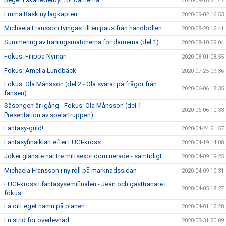
2020-09-18 21:47
Emma Rask ny lagkapten
2020-09-02 16:53
Michaela Fransson tvingas till en paus från handbollen
2020-08-20 12:41
Summering av träningsmatcherna för damerna (del 1)
2020-08-10 09:04
Fokus: Filippa Nyman
2020-08-01 08:55
Fokus: Amelia Lundbäck
2020-07-25 09:36
Fokus: Ola Månsson (del 2 - Ola svarar på frågor från
2020-06-06 18:35
fansen)
Säsongen är igång - Fokus: Ola Månsson (del 1 -
2020-06-06 10:33
Presentation av spelartruppen)
Fantasy-guld!
2020-04-24 21:57
Fantasyfinalklart efter LUGI-kross
2020-04-19 14:08
Joker glänste när tre mittsexor dominerade - samtidigt
2020-04-09 19:25
Michaela Fransson i ny roll på marknadssidan
2020-04-09 10:31
LUGI-kross i fantasysemifinalen - Jean och gästtränare i
2020-04-05 18:27
fokus
Få ditt eget namn på planen
2020-04-01 12:28
En strid för överlevnad
2020-03-31 20:09