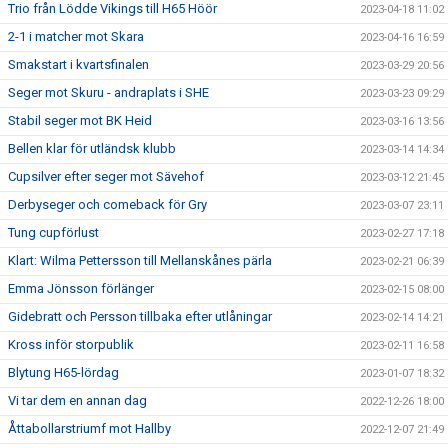
Trio från Lödde Vikings till H65 Höör
2023-04-18 11:02
2-1 i matcher mot Skara
2023-04-16 16:59
Smakstart i kvartsfinalen
2023-03-29 20:56
Seger mot Skuru - andraplats i SHE
2023-03-23 09:29
Stabil seger mot BK Heid
2023-03-16 13:56
Bellen klar för utländsk klubb
2023-03-14 14:34
Cupsilver efter seger mot Sävehof
2023-03-12 21:45
Derbyseger och comeback för Gry
2023-03-07 23:11
Tung cupförlust
2023-02-27 17:18
Klart: Wilma Pettersson till Mellanskånes pärla
2023-02-21 06:39
Emma Jönsson förlänger
2023-02-15 08:00
Gidebratt och Persson tillbaka efter utlåningar
2023-02-14 14:21
Kross inför storpublik
2023-02-11 16:58
Blytung H65-lördag
2023-01-07 18:32
Vi tar dem en annan dag
2022-12-26 18:00
Åttabollarstriumf mot Hallby
2022-12-07 21:49