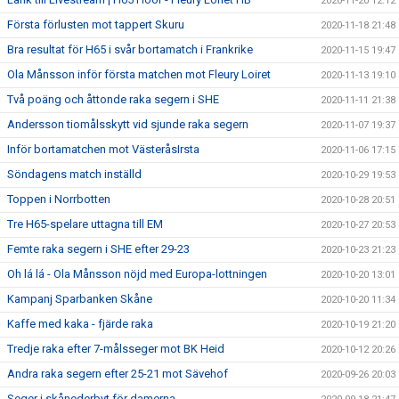
2020-11-20 12:12
Första förlusten mot tappert Skuru
2020-11-18 21:48
Bra resultat för H65 i svår bortamatch i Frankrike
2020-11-15 19:47
Ola Månsson inför första matchen mot Fleury Loiret
2020-11-13 19:10
Två poäng och åttonde raka segern i SHE
2020-11-11 21:38
Andersson tiomålsskytt vid sjunde raka segern
2020-11-07 19:37
Inför bortamatchen mot VästeråsIrsta
2020-11-06 17:15
Söndagens match inställd
2020-10-29 19:53
Toppen i Norrbotten
2020-10-28 20:51
Tre H65-spelare uttagna till EM
2020-10-27 20:53
Femte raka segern i SHE efter 29-23
2020-10-23 21:23
Oh lá lá - Ola Månsson nöjd med Europa-lottningen
2020-10-20 13:01
Kampanj Sparbanken Skåne
2020-10-20 11:34
Kaffe med kaka - fjärde raka
2020-10-19 21:20
Tredje raka efter 7-målsseger mot BK Heid
2020-10-12 20:26
Andra raka segern efter 25-21 mot Sävehof
2020-09-26 20:03
Seger i skånederbyt för damerna