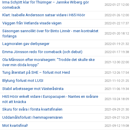
Irma Schjött klar för Thüringer – Jannike Wiberg gör
2022-01-27 12:00
comeback
Klart: Isabelle Andersson satsar vidare i H65 Höör
2022-01-26 12:00
Väggen från Vetlanda visade vägen
2022-01-22 17:37
Säsongen sannolikt över för Binto Linnér - men kontraktet
2022-01-20 18:12
förlängs
Lagmoralen gav derbyseger
2022-01-19 21:32
Emma Jönsson redo för comeback (och debut)
2022-01-17 19:38
Ola Månsson efter moralsegern: "Trodde det skulle ske
2021-12-30 22:00
över min döda kropp"
Tung återstart på SHE – förlust mot Heid
2021-12-26 17:54
Blytung förlust mot LUGI
2021-11-10 21:25
Stabil arbetsseger mot VästeråsIrsta
2021-11-06 19:34
H65 Höör enkelt vidare i Europacupen - Nantes en svårare
2021-10-24 18:09
nöt att knäcka
Skuru för svåra i första kvartsfinalen
2021-09-29 21:30
Uddamålsförlust i hemmapremiären
2021-09-27 10:29
Mot kvartsfinal!
2021-09-12 19:08