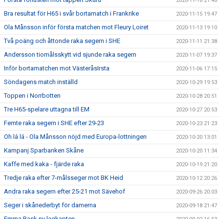
2020-11-18 21:48
Bra resultat för H65 i svår bortamatch i Frankrike
2020-11-15 19:47
Ola Månsson inför första matchen mot Fleury Loiret
2020-11-13 19:10
Två poäng och åttonde raka segern i SHE
2020-11-11 21:38
Andersson tiomålsskytt vid sjunde raka segern
2020-11-07 19:37
Inför bortamatchen mot VästeråsIrsta
2020-11-06 17:15
Söndagens match inställd
2020-10-29 19:53
Toppen i Norrbotten
2020-10-28 20:51
Tre H65-spelare uttagna till EM
2020-10-27 20:53
Femte raka segern i SHE efter 29-23
2020-10-23 21:23
Oh lá lá - Ola Månsson nöjd med Europa-lottningen
2020-10-20 13:01
Kampanj Sparbanken Skåne
2020-10-20 11:34
Kaffe med kaka - fjärde raka
2020-10-19 21:20
Tredje raka efter 7-målsseger mot BK Heid
2020-10-12 20:26
Andra raka segern efter 25-21 mot Sävehof
2020-09-26 20:03
Seger i skånederbyt för damerna
2020-09-18 21:47
Emma Rask ny lagkapten