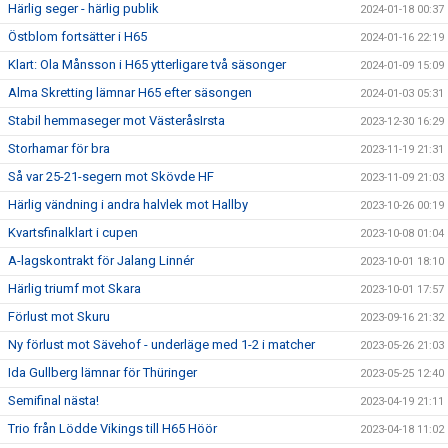
Härlig seger - härlig publik
2024-01-18 00:37
Östblom fortsätter i H65
2024-01-16 22:19
Klart: Ola Månsson i H65 ytterligare två säsonger
2024-01-09 15:09
Alma Skretting lämnar H65 efter säsongen
2024-01-03 05:31
Stabil hemmaseger mot VästeråsIrsta
2023-12-30 16:29
Storhamar för bra
2023-11-19 21:31
Så var 25-21-segern mot Skövde HF
2023-11-09 21:03
Härlig vändning i andra halvlek mot Hallby
2023-10-26 00:19
Kvartsfinalklart i cupen
2023-10-08 01:04
A-lagskontrakt för Jalang Linnér
2023-10-01 18:10
Härlig triumf mot Skara
2023-10-01 17:57
Förlust mot Skuru
2023-09-16 21:32
Ny förlust mot Sävehof - underläge med 1-2 i matcher
2023-05-26 21:03
Ida Gullberg lämnar för Thüringer
2023-05-25 12:40
Semifinal nästa!
2023-04-19 21:11
Trio från Lödde Vikings till H65 Höör
2023-04-18 11:02