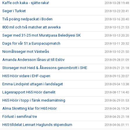
Kaffe och kaka - sjätte raka!
2018-10-28 19:48
Seger i Turkiet
2018-10-23 20:41
Två poäng nedpackat i Boden
2018-10-16 20:40
800 mil och två matcher att avverka
2018-10-15 21:53
Seger med 31-25 mot Muratpasa Belediyesi SK
2018-10-13 20:20
Dags för vår 51:a Europacupmatch
2018-10-11 20:32
Niomålsseger mot Västerås
2018-10-10 21:50
Amanda Andersson lånas ut till Eslöv
2018-09-28 01:09
Storseger mot Heid & Åkessons genombrott i SHE
2018-09-21 21:18
H65 Höör vidare i EHF-cupen
2018-09-15 20:07
Emma Lindqvist uttagen i landslaget
2018-09-04 13:38
Lägesrapport H65 Höör damelit
2018-08-17 14:40
H65 Höör i topp i färsk mediamätning
2018-06-29 01:53
Alma Skretting klar för H65 Höör
2018-04-26 19:24
Förlust i semifinal tre
2018-04-25 21:18
H65 tilldelat Lennart Haglunds stipendium
2018-04-06 01:11