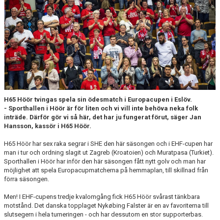
TRÄNINGSTIDER
TABELL
HANDBOLLSLIGANDAM.SE
SPELSCHEMA
GAMEDAY-APPEN
H65 Höör tvingas spela sin ödesmatch i Europacupen i Eslöv.
- Sporthallen i Höör är för liten och vi vill inte behöva neka folk
inträde. Därför gör vi så här, det har ju fungerat förut, säger Jan
MATCHPROGRAM
Hansson, kassör i H65 Höör.
KONTAKT
H65 Höör har sex raka segrar i SHE den här säsongen och i EHF-cupen har
man i tur och ordning slagit ut Zagreb (Kroatoien) och Muratpasa (Turkiet).
Sporthallen i Höör har inför den här säsongen fått nytt golv och man har
möjlighet att spela Europacupmatcherna på hemmaplan, till skillnad från
förra säsongen.
Men! I EHF-cupens tredje kvalomgång fick H65 Höör svårast tänkbara
motstånd. Det danska topplaget Nykøbing Falster är en av favoriterna till
slutsegern i hela turneringen - och har dessutom en stor supporterbas.