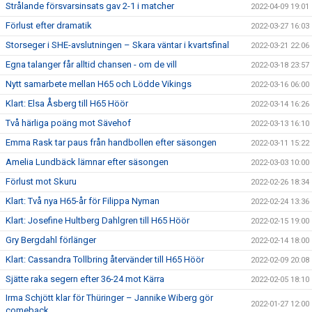
Strålande försvarsinsats gav 2-1 i matcher
2022-04-09 19:01
Förlust efter dramatik
2022-03-27 16:03
Storseger i SHE-avslutningen – Skara väntar i kvartsfinal
2022-03-21 22:06
Egna talanger får alltid chansen - om de vill
2022-03-18 23:57
Nytt samarbete mellan H65 och Lödde Vikings
2022-03-16 06:00
Klart: Elsa Åsberg till H65 Höör
2022-03-14 16:26
Två härliga poäng mot Sävehof
2022-03-13 16:10
Emma Rask tar paus från handbollen efter säsongen
2022-03-11 15:22
Amelia Lundbäck lämnar efter säsongen
2022-03-03 10:00
Förlust mot Skuru
2022-02-26 18:34
Klart: Två nya H65-år för Filippa Nyman
2022-02-24 13:36
Klart: Josefine Hultberg Dahlgren till H65 Höör
2022-02-15 19:00
Gry Bergdahl förlänger
2022-02-14 18:00
Klart: Cassandra Tollbring återvänder till H65 Höör
2022-02-09 20:08
Sjätte raka segern efter 36-24 mot Kärra
2022-02-05 18:10
Irma Schjött klar för Thüringer – Jannike Wiberg gör
2022-01-27 12:00
comeback