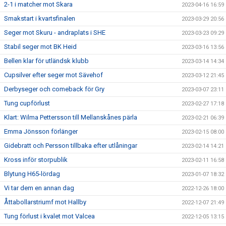
2-1 i matcher mot Skara
2023-04-16 16:59
Smakstart i kvartsfinalen
2023-03-29 20:56
Seger mot Skuru - andraplats i SHE
2023-03-23 09:29
Stabil seger mot BK Heid
2023-03-16 13:56
Bellen klar för utländsk klubb
2023-03-14 14:34
Cupsilver efter seger mot Sävehof
2023-03-12 21:45
Derbyseger och comeback för Gry
2023-03-07 23:11
Tung cupförlust
2023-02-27 17:18
Klart: Wilma Pettersson till Mellanskånes pärla
2023-02-21 06:39
Emma Jönsson förlänger
2023-02-15 08:00
Gidebratt och Persson tillbaka efter utlåningar
2023-02-14 14:21
Kross inför storpublik
2023-02-11 16:58
Blytung H65-lördag
2023-01-07 18:32
Vi tar dem en annan dag
2022-12-26 18:00
Åttabollarstriumf mot Hallby
2022-12-07 21:49
Tung förlust i kvalet mot Valcea
2022-12-05 13:15