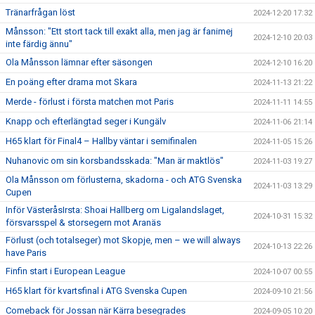
Tränarfrågan löst
2024-12-20 17:32
Månsson: "Ett stort tack till exakt alla, men jag är fanimej
2024-12-10 20:03
inte färdig ännu"
Ola Månsson lämnar efter säsongen
2024-12-10 16:20
En poäng efter drama mot Skara
2024-11-13 21:22
Merde - förlust i första matchen mot Paris
2024-11-11 14:55
Knapp och efterlängtad seger i Kungälv
2024-11-06 21:14
H65 klart för Final4 – Hallby väntar i semifinalen
2024-11-05 15:26
Nuhanovic om sin korsbandsskada: "Man är maktlös"
2024-11-03 19:27
Ola Månsson om förlusterna, skadorna - och ATG Svenska
2024-11-03 13:29
Cupen
Inför VästeråsIrsta: Shoai Hallberg om Ligalandslaget,
2024-10-31 15:32
försvarsspel & storsegern mot Aranäs
Förlust (och totalseger) mot Skopje, men – we will always
2024-10-13 22:26
have Paris
Finfin start i European League
2024-10-07 00:55
H65 klart för kvartsfinal i ATG Svenska Cupen
2024-09-10 21:56
Comeback för Jossan när Kärra besegrades
2024-09-05 10:20