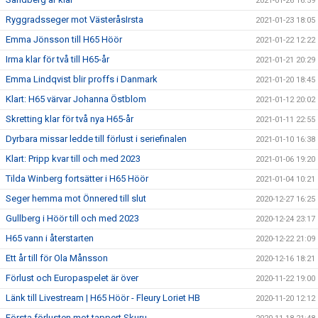
2021-01-26 16:59
Ryggradsseger mot VästeråsIrsta
2021-01-23 18:05
Emma Jönsson till H65 Höör
2021-01-22 12:22
Irma klar för två till H65-år
2021-01-21 20:29
Emma Lindqvist blir proffs i Danmark
2021-01-20 18:45
Klart: H65 värvar Johanna Östblom
2021-01-12 20:02
Skretting klar för två nya H65-år
2021-01-11 22:55
Dyrbara missar ledde till förlust i seriefinalen
2021-01-10 16:38
Klart: Pripp kvar till och med 2023
2021-01-06 19:20
Tilda Winberg fortsätter i H65 Höör
2021-01-04 10:21
Seger hemma mot Önnered till slut
2020-12-27 16:25
Gullberg i Höör till och med 2023
2020-12-24 23:17
H65 vann i återstarten
2020-12-22 21:09
Ett år till för Ola Månsson
2020-12-16 18:21
Förlust och Europaspelet är över
2020-11-22 19:00
Länk till Livestream | H65 Höör - Fleury Loriet HB
2020-11-20 12:12
Första förlusten mot tappert Skuru