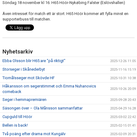
Söndag 18 november kl 16: H65 Höör-Nykøbing Falster (Eslövshallen)
Även intresset för match ett är stort. H65 Höör kommer att fylla minst en
supporterbuss till matchen.
Nyhetsarkiv
Ebba Olsson blir H65:are "på riktigt"
2025-12-26 11:05
Storseger i Skånederbyt
2025-11-16 15:19
Tiomålsseger mot Skövde HF
2025-10-31 10:38
Håkansson om segerstimmet och Emma Nuhanovics
2025-10-26 20:09
comeback
Seger i hemmapremiären
2025-09-28 20:43
Säsongen över – Ola Månsson sammanfattar
2025-04-29 16:28
Cupguld till Höör
2025-03-02 22:42
Bellen is back!
2025-02-15 01:41
Två poäng efter drama mot Kungälv
2025-02-09 20:31