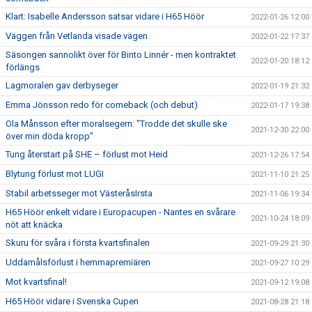
Klart: Isabelle Andersson satsar vidare i H65 Höör
2022-01-26 12:00
Väggen från Vetlanda visade vägen
2022-01-22 17:37
Säsongen sannolikt över för Binto Linnér - men kontraktet
2022-01-20 18:12
förlängs
Lagmoralen gav derbyseger
2022-01-19 21:32
Emma Jönsson redo för comeback (och debut)
2022-01-17 19:38
Ola Månsson efter moralsegern: "Trodde det skulle ske
2021-12-30 22:00
över min döda kropp"
Tung återstart på SHE – förlust mot Heid
2021-12-26 17:54
Blytung förlust mot LUGI
2021-11-10 21:25
Stabil arbetsseger mot VästeråsIrsta
2021-11-06 19:34
H65 Höör enkelt vidare i Europacupen - Nantes en svårare
2021-10-24 18:09
nöt att knäcka
Skuru för svåra i första kvartsfinalen
2021-09-29 21:30
Uddamålsförlust i hemmapremiären
2021-09-27 10:29
Mot kvartsfinal!
2021-09-12 19:08
H65 Höör vidare i Svenska Cupen
2021-08-28 21:18