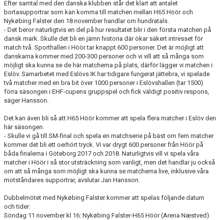
Efter samtal med den danska klubben står det klart att antalet
bortasupportrar som kan komma till matchen mellan H65 Höör och
Nykøbing Falster den 18 november handlar om hundratals.
- Det beror naturligtvis en del på hur resultatet blir i den första matchen på
dansk mark. Skulle det bli en jämn historia där ökar säkert intresset för
match två. Sporthallen i Höör tar knappt 600 personer. Det är möjligt att
danskarna kommer med 200-300 personer och vi vill att så många som
möjligt ska kunna se de här matcherna på plats, därför lägger vi matchen i
Eslöv. Samarbetet med Eslövs IK har tidigare fungerat jättebra, vi spelade
två matcher med en bra bit över 1000 personer i Eslövshallen (tar 1500)
förra säsongen i EHF-cupens gruppspel och fick väldigt positiv respons,
säger Hansson.
Det kan även bli så att H65 Höör kommer att spela flera matcher i Eslöv den
här säsongen.
- Skulle vi gå till SM-final och spela en matchserie på bäst om fem matcher
kommer det bli ett oerhört tryck. Vi var drygt 600 personer från Höör på
båda finalerna i Göteborg 2017 och 2018. Naturligtvis vill vi spela våra
matcher i Höör i så stor utsträckning som vanligt, men det handlar ju också
om att så många som möjligt ska kunna se matcherna live, inklusive våra
motståndares supportrar, avslutar Jan Hansson.
Dubbelmötet med Nykøbing Falster kommer att spelas följande datum
och tider:
Söndag 11 november kl 16: Nykøbing Falster-H65 Höör (Arena Næstved)