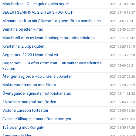
Matchreferat: Galen galen galen seger
2021-04-10 18:45
SEGER I SEMIFINAL 2 EFTER SHOOTOUT!!
2021-04-10 18:37
Missarnas afton när Sävehof tog hem första semifinalen
2021-04-07 19:41
Semifinalbiljetten kirrad
2021-03-30 20:07
Matchboll efter ny kvartsfinalseger mot VästeråsIrsta
2021-03-27 18:42
Kvartsfinal 2 uppskjuten
2021-03-23 18:10
Seger med 32-23 i kvartsfinal ett
2021-03-13 20:20
Seger mot LUGI efter drömstart – nu väntar VästeråsIrsta i
2021-03-09 22:31
kvarten
Återigen avgjorde H65 under slutkvarten
2021-02-27 22:36
Maktdemonstration mot Skara
2021-02-20 23:39
Övertygande laginsats mot Kristianstad
2021-02-11 21:32
16 bollars marginal mot Boden
2021-02-06 16:33
Victoria Larsson fortsätter
2021-02-05 12:56
Evelina Källhage lämnar efter säsongen
2021-02-02 10:05
Två poäng mot Kungälv
2021-01-30 17:28
Sandberg är klar