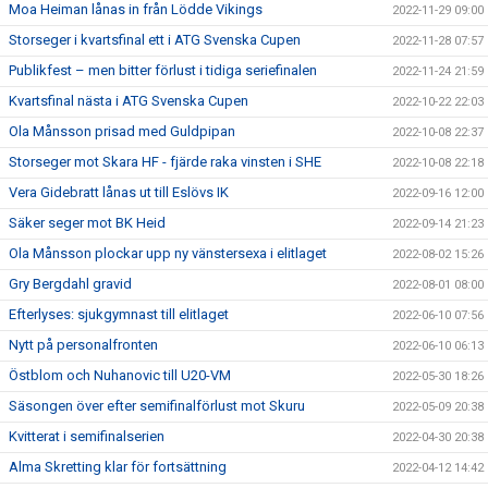
Moa Heiman lånas in från Lödde Vikings
2022-11-29 09:00
Storseger i kvartsfinal ett i ATG Svenska Cupen
2022-11-28 07:57
Publikfest – men bitter förlust i tidiga seriefinalen
2022-11-24 21:59
Kvartsfinal nästa i ATG Svenska Cupen
2022-10-22 22:03
Ola Månsson prisad med Guldpipan
2022-10-08 22:37
Storseger mot Skara HF - fjärde raka vinsten i SHE
2022-10-08 22:18
Vera Gidebratt lånas ut till Eslövs IK
2022-09-16 12:00
Säker seger mot BK Heid
2022-09-14 21:23
Ola Månsson plockar upp ny vänstersexa i elitlaget
2022-08-02 15:26
Gry Bergdahl gravid
2022-08-01 08:00
Efterlyses: sjukgymnast till elitlaget
2022-06-10 07:56
Nytt på personalfronten
2022-06-10 06:13
Östblom och Nuhanovic till U20-VM
2022-05-30 18:26
Säsongen över efter semifinalförlust mot Skuru
2022-05-09 20:38
Kvitterat i semifinalserien
2022-04-30 20:38
Alma Skretting klar för fortsättning
2022-04-12 14:42