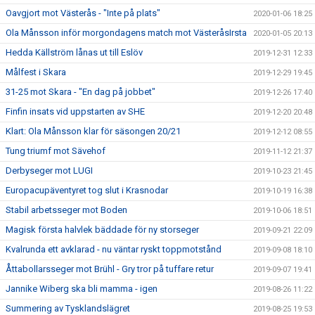
Oavgjort mot Västerås - "Inte på plats"
2020-01-06 18:25
Ola Månsson inför morgondagens match mot VästeråsIrsta
2020-01-05 20:13
Hedda Källström lånas ut till Eslöv
2019-12-31 12:33
Målfest i Skara
2019-12-29 19:45
31-25 mot Skara - "En dag på jobbet"
2019-12-26 17:40
Finfin insats vid uppstarten av SHE
2019-12-20 20:48
Klart: Ola Månsson klar för säsongen 20/21
2019-12-12 08:55
Tung triumf mot Sävehof
2019-11-12 21:37
Derbyseger mot LUGI
2019-10-23 21:45
Europacupäventyret tog slut i Krasnodar
2019-10-19 16:38
Stabil arbetsseger mot Boden
2019-10-06 18:51
Magisk första halvlek bäddade för ny storseger
2019-09-21 22:09
Kvalrunda ett avklarad - nu väntar ryskt toppmotstånd
2019-09-08 18:10
Åttabollarsseger mot Brühl - Gry tror på tuffare retur
2019-09-07 19:41
Jannike Wiberg ska bli mamma - igen
2019-08-26 11:22
Summering av Tysklandslägret
2019-08-25 19:53