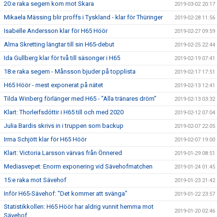
20:e raka segern kom mot Skara
2019-03-02 20:17
Mikaela Mässing blir proffs i Tyskland - klar för Thüringer
2019-02-28 11:56
Isabelle Andersson klar för H65 Höör
2019-02-27 09:59
Alma Skretting längtar till sin H65-debut
2019-02-25 22:44
Ida Gullberg klar för två till säsonger i H65
2019-02-19 07:41
18:e raka segern - Månsson bjuder på topplista
2019-02-17 17:51
H65 Höör - mest exponerat på nätet
2019-02-13 12:41
Tilda Winberg förlänger med H65 - "Alla tränares dröm"
2019-02-13 03:32
Klart: Thorleifsdóttir i H65 till och med 2020
2019-02-12 07:04
Julia Bardis skrivs in i truppen som backup
2019-02-07 22:05
Irma Schjött klar för H65 Höör
2019-02-07 19:00
Klart: Victoria Larsson värvas från Önnered
2019-01-29 08:51
Mediasvepet: Enorm exponering vid Sävehofmatchen
2019-01-24 01:45
15:e raka mot Sävehof
2019-01-23 21:42
Inför H65-Sävehof: "Det kommer att svänga"
2019-01-22 23:57
Statistikkollen: H65 Höör har aldrig vunnit hemma mot
2019-01-20 02:46
Sävehof