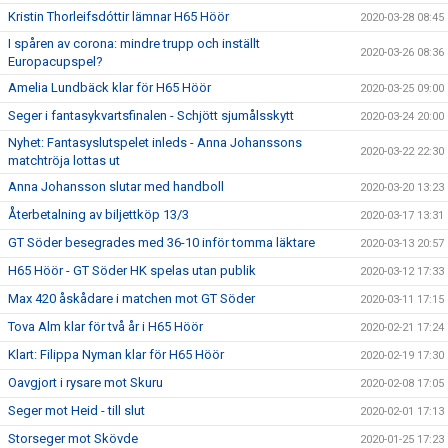
Kristin Thorleifsdóttir lämnar H65 Höör
2020-03-28 08:45
I spåren av corona: mindre trupp och inställt
2020-03-26 08:36
Europacupspel?
Amelia Lundbäck klar för H65 Höör
2020-03-25 09:00
Seger i fantasykvartsfinalen - Schjött sjumålsskytt
2020-03-24 20:00
Nyhet: Fantasyslutspelet inleds - Anna Johanssons
2020-03-22 22:30
matchtröja lottas ut
Anna Johansson slutar med handboll
2020-03-20 13:23
Återbetalning av biljettköp 13/3
2020-03-17 13:31
GT Söder besegrades med 36-10 inför tomma läktare
2020-03-13 20:57
H65 Höör - GT Söder HK spelas utan publik
2020-03-12 17:33
Max 420 åskådare i matchen mot GT Söder
2020-03-11 17:15
Tova Alm klar för två år i H65 Höör
2020-02-21 17:24
Klart: Filippa Nyman klar för H65 Höör
2020-02-19 17:30
Oavgjort i rysare mot Skuru
2020-02-08 17:05
Seger mot Heid - till slut
2020-02-01 17:13
Storseger mot Skövde
2020-01-25 17:23