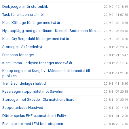
Derbyseger inför storpublik
2019-01-12 18:19
Tack för allt Jonna Linnéll
2019-01-11 07:55
Klart: Källhage förlänger med två år
2019-01-09 13:58
Nytt upplägg med gästtränare - Kenneth Andersson först ut
2019-01-08 23:45
Klart: Gry Berghdahl förlänger med två år
2019-01-03 16:50
Storseger i Skånederbyt
2018-12-28 20:56
Fransson förlänger
2018-12-21 15:47
Klart: Emma Lindqvist förlänger med två år
2018-12-20 17:56
Knapp seger mot Kungälv - Månsson höll brandtal till
2018-11-14 21:30
publiken
Tremålsunderläge i halvtid
2018-11-11 18:10
Rysarseger i toppmötet mot Sävehof
2018-11-07 20:58
Storseger mot Skövde - Ola matchens lirare
2018-11-04 20:49
Supporterbuss Næstved
2018-11-02 14:44
Därför spelas EHF-cupmatchen i Eslöv
2018-11-01 12:06
Fem spelare med i EM-bruttotruppen
2018-10-29 17:45