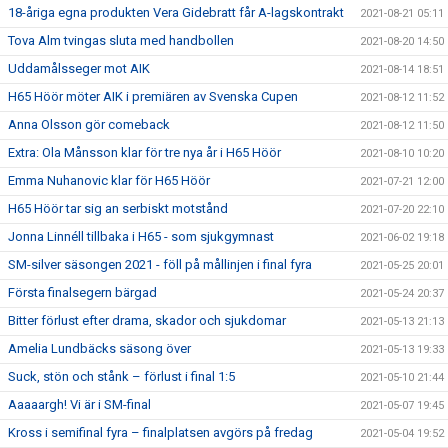
18-åriga egna produkten Vera Gidebratt får A-lagskontrakt
2021-08-21 05:11
Tova Alm tvingas sluta med handbollen
2021-08-20 14:50
Uddamålsseger mot AIK
2021-08-14 18:51
H65 Höör möter AIK i premiären av Svenska Cupen
2021-08-12 11:52
Anna Olsson gör comeback
2021-08-12 11:50
Extra: Ola Månsson klar för tre nya år i H65 Höör
2021-08-10 10:20
Emma Nuhanovic klar för H65 Höör
2021-07-21 12:00
H65 Höör tar sig an serbiskt motstånd
2021-07-20 22:10
Jonna Linnéll tillbaka i H65 - som sjukgymnast
2021-06-02 19:18
SM-silver säsongen 2021 - föll på mållinjen i final fyra
2021-05-25 20:01
Första finalsegern bärgad
2021-05-24 20:37
Bitter förlust efter drama, skador och sjukdomar
2021-05-13 21:13
Amelia Lundbäcks säsong över
2021-05-13 19:33
Suck, stön och stånk – förlust i final 1:5
2021-05-10 21:44
Aaaaargh! Vi är i SM-final
2021-05-07 19:45
Kross i semifinal fyra – finalplatsen avgörs på fredag
2021-05-04 19:52