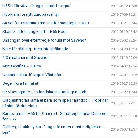
H65 Höör värvar in egen klubbfotograf
2019-08-12 19:30
H65 klara för nytt Europaäventyr
2019-07-09 18:21
Så ser förutsättningarna ut inför säsongen 19/20
2019-06-21 08:44
Skånsk jättetalang klar för H65 Höör
2019-06-19 23:42
Säsongen över efter tredje förlust mot Sävehof
2019-05-02 20:24
Nere för räkning - men inte uträknade
2019-04-28 19:53
1-0 i matcher mot Sävehof
2019-04-19 22:09
Mot semifinal - i Eslöv
2019-04-07 19:56
Urstarka sista 10 uppe i Västerås
2019-03-31 20:12
Seger i kvartsfinal ett
2019-03-27 20:29
H65 besegrade U19-landslaget i träningsmatch
2019-03-22 18:43
Glädjesiffrorna: antalet barn som spelar handboll i Höör har
2019-03-11 22:51
nästan fördubblats
Bardis lämnar H65 för Önnered - Sandberg lämnar Önnered
2019-03-11 09:58
för H65
Gullberg i trafikolycka - "Jag mår under omständigheterna
2019-03-07 12:37
bra"