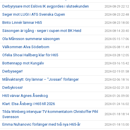
Derbyrysare mot Eslövs IK avgjordes i slutsekunden
2024-08-29 22:12
Seger mot LUGI i ATG Svenska Cupen
2024-08-23 22:48
Binto Linnér lämnar H65
2024-08-23 18:00
Säsongen är igång - seger i cupen mot BK Heid
2024-08-14 20:40
Ola Månsson summerar säsongen
2024-05-15 17:06
Välkommen Alva Söderbom
2024-05-08 11:49
Ofelia Shoai Hallberg klar för H65
2024-03-28 12:05
Bottennapp mot Kungälv
2024-03-16 15:42
Derbyseger!
2024-02-19 01:58
Målvaktsnytt: Gry lämnar – "Jossan" förlänger
2024-02-06 18:16
Derbykross!
2024-02-02 21:33
H65 värvar Agnes Åseskog
2024-01-26 09:00
Klart: Elsa Åsberg i H65 till 2026
2024-01-24 16:02
Tilda Winberg intervjuar TV-kommentatorn Christoffer Pihl
2024-01-18 18:14
Svensson
Emma Nuhanovic förlänger med två nya H65-år
2024-01-18 15:00