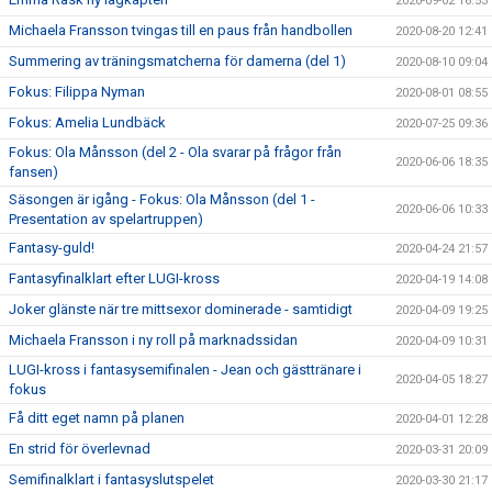
2020-09-02 16:53
Michaela Fransson tvingas till en paus från handbollen
2020-08-20 12:41
Summering av träningsmatcherna för damerna (del 1)
2020-08-10 09:04
Fokus: Filippa Nyman
2020-08-01 08:55
Fokus: Amelia Lundbäck
2020-07-25 09:36
Fokus: Ola Månsson (del 2 - Ola svarar på frågor från
2020-06-06 18:35
fansen)
Säsongen är igång - Fokus: Ola Månsson (del 1 -
2020-06-06 10:33
Presentation av spelartruppen)
Fantasy-guld!
2020-04-24 21:57
Fantasyfinalklart efter LUGI-kross
2020-04-19 14:08
Joker glänste när tre mittsexor dominerade - samtidigt
2020-04-09 19:25
Michaela Fransson i ny roll på marknadssidan
2020-04-09 10:31
LUGI-kross i fantasysemifinalen - Jean och gästtränare i
2020-04-05 18:27
fokus
Få ditt eget namn på planen
2020-04-01 12:28
En strid för överlevnad
2020-03-31 20:09
Semifinalklart i fantasyslutspelet
2020-03-30 21:17