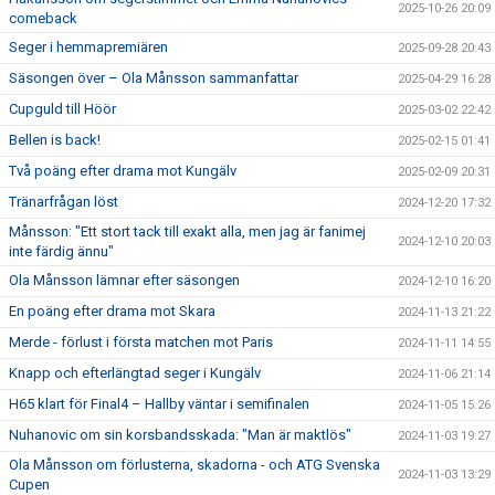
2025-10-26 20:09
comeback
Seger i hemmapremiären
2025-09-28 20:43
Säsongen över – Ola Månsson sammanfattar
2025-04-29 16:28
Cupguld till Höör
2025-03-02 22:42
Bellen is back!
2025-02-15 01:41
Två poäng efter drama mot Kungälv
2025-02-09 20:31
Tränarfrågan löst
2024-12-20 17:32
Månsson: "Ett stort tack till exakt alla, men jag är fanimej
2024-12-10 20:03
inte färdig ännu"
Ola Månsson lämnar efter säsongen
2024-12-10 16:20
En poäng efter drama mot Skara
2024-11-13 21:22
Merde - förlust i första matchen mot Paris
2024-11-11 14:55
Knapp och efterlängtad seger i Kungälv
2024-11-06 21:14
H65 klart för Final4 – Hallby väntar i semifinalen
2024-11-05 15:26
Nuhanovic om sin korsbandsskada: "Man är maktlös"
2024-11-03 19:27
Ola Månsson om förlusterna, skadorna - och ATG Svenska
2024-11-03 13:29
Cupen