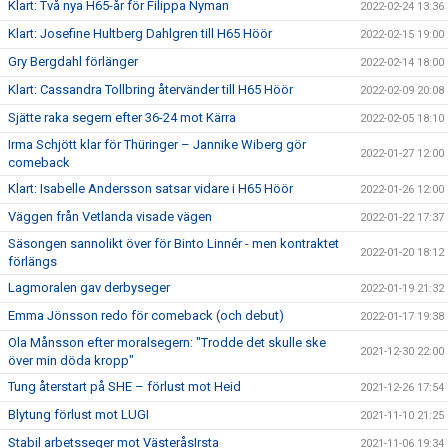
Klart: Två nya H65-år för Filippa Nyman
2022-02-24 13:36
Klart: Josefine Hultberg Dahlgren till H65 Höör
2022-02-15 19:00
Gry Bergdahl förlänger
2022-02-14 18:00
Klart: Cassandra Tollbring återvänder till H65 Höör
2022-02-09 20:08
Sjätte raka segern efter 36-24 mot Kärra
2022-02-05 18:10
Irma Schjött klar för Thüringer – Jannike Wiberg gör
2022-01-27 12:00
comeback
Klart: Isabelle Andersson satsar vidare i H65 Höör
2022-01-26 12:00
Väggen från Vetlanda visade vägen
2022-01-22 17:37
Säsongen sannolikt över för Binto Linnér - men kontraktet
2022-01-20 18:12
förlängs
Lagmoralen gav derbyseger
2022-01-19 21:32
Emma Jönsson redo för comeback (och debut)
2022-01-17 19:38
Ola Månsson efter moralsegern: "Trodde det skulle ske
2021-12-30 22:00
över min döda kropp"
Tung återstart på SHE – förlust mot Heid
2021-12-26 17:54
Blytung förlust mot LUGI
2021-11-10 21:25
Stabil arbetsseger mot VästeråsIrsta
2021-11-06 19:34