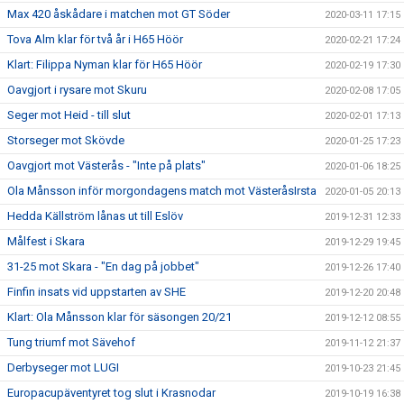
Max 420 åskådare i matchen mot GT Söder
2020-03-11 17:15
Tova Alm klar för två år i H65 Höör
2020-02-21 17:24
Klart: Filippa Nyman klar för H65 Höör
2020-02-19 17:30
Oavgjort i rysare mot Skuru
2020-02-08 17:05
Seger mot Heid - till slut
2020-02-01 17:13
Storseger mot Skövde
2020-01-25 17:23
Oavgjort mot Västerås - "Inte på plats"
2020-01-06 18:25
Ola Månsson inför morgondagens match mot VästeråsIrsta
2020-01-05 20:13
Hedda Källström lånas ut till Eslöv
2019-12-31 12:33
Målfest i Skara
2019-12-29 19:45
31-25 mot Skara - "En dag på jobbet"
2019-12-26 17:40
Finfin insats vid uppstarten av SHE
2019-12-20 20:48
Klart: Ola Månsson klar för säsongen 20/21
2019-12-12 08:55
Tung triumf mot Sävehof
2019-11-12 21:37
Derbyseger mot LUGI
2019-10-23 21:45
Europacupäventyret tog slut i Krasnodar
2019-10-19 16:38