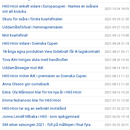
H65 Höör enkelt vidare i Europacupen - Nantes en svårare
2021-10-24 18:09
nöt att knäcka
Skuru för svåra i första kvartsfinalen
2021-09-29 21:30
Uddamålsförlust i hemmapremiären
2021-09-27 10:29
Mot kvartsfinal!
2021-09-12 19:08
H65 Höör vidare i Svenska Cupen
2021-08-28 21:18
18-åriga egna produkten Vera Gidebratt får A-lagskontrakt
2021-08-21 05:11
Tova Alm tvingas sluta med handbollen
2021-08-20 14:50
Uddamålsseger mot AIK
2021-08-14 18:51
H65 Höör möter AIK i premiären av Svenska Cupen
2021-08-12 11:52
Anna Olsson gör comeback
2021-08-12 11:50
Extra: Ola Månsson klar för tre nya år i H65 Höör
2021-08-10 10:20
Emma Nuhanovic klar för H65 Höör
2021-07-21 12:00
H65 Höör tar sig an serbiskt motstånd
2021-07-20 22:10
Jonna Linnéll tillbaka i H65 - som sjukgymnast
2021-06-02 19:18
SM-silver säsongen 2021 - föll på mållinjen i final fyra
2021-05-25 20:01