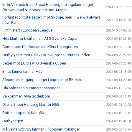
Inför VästeråsIrsta: Shoai Hallberg om Ligalandslaget,
2024-10-31 15:32
försvarsspel & storsegern mot Aranäs
Förlust (och totalseger) mot Skopje, men – we will always
2024-10-13 22:26
have Paris
Finfin start i European League
2024-10-07 00:55
H65 klart för kvartsfinal i ATG Svenska Cupen
2024-09-10 21:56
Comeback för Jossan när Kärra besegrades
2024-09-05 10:20
Derbyrysare mot Eslövs IK avgjordes i slutsekunden
2024-08-29 22:12
Seger mot LUGI i ATG Svenska Cupen
2024-08-23 22:48
Binto Linnér lämnar H65
2024-08-23 18:00
Säsongen är igång - seger i cupen mot BK Heid
2024-08-14 20:40
Ola Månsson summerar säsongen
2024-05-15 17:06
Välkommen Alva Söderbom
2024-05-08 11:49
Ofelia Shoai Hallberg klar för H65
2024-03-28 12:05
Bottennapp mot Kungälv
2024-03-16 15:42
Derbyseger!
2024-02-19 01:58
Målvaktsnytt: Gry lämnar – "Jossan" förlänger
2024-02-06 18:16