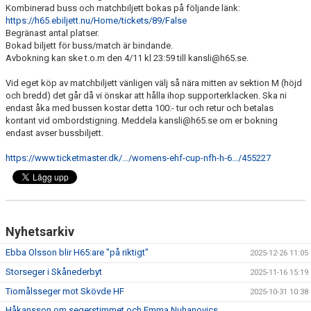
Kombinerad buss och matchbiljett bokas på följande länk:
https://h65.ebiljett.nu/Home/tickets/89/False
Begränast antal platser.
Bokad biljett för buss/match är bindande.
Avbokning kan ske t.o.m den 4/11 kl 23:59 till kansli@h65.se.
Vid eget köp av matchbiljett vänligen välj så nära mitten av sektion M (höjd
och bredd) det går då vi önskar att hålla ihop supporterklacken. Ska ni
endast åka med bussen kostar detta 100:- tur och retur och betalas
kontant vid ombordstigning. Meddela kansli@h65.se om er bokning
endast avser bussbiljett.
https://www.ticketmaster.dk/…/womens-ehf-cup-nfh-h-6…/455227
Nyhetsarkiv
Ebba Olsson blir H65:are "på riktigt"
2025-12-26 11:05
Storseger i Skånederbyt
2025-11-16 15:19
Tiomålsseger mot Skövde HF
2025-10-31 10:38
Håkansson om segerstimmet och Emma Nuhanovics