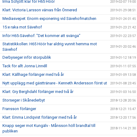
Irma Schjött klar för H65 Höör
2019-02-07 19:00
Klart: Victoria Larsson värvas från Önnered
2019-01-29 08:51
Mediasvepet: Enorm exponering vid Sävehofmatchen
2019-01-24 01:45
15:e raka mot Sävehof
2019-01-23 21:42
Inför H65-Sävehof: "Det kommer att svänga"
2019-01-22 23:57
Statistikkollen: H65 Höör har aldrig vunnit hemma mot
2019-01-20 02:46
Sävehof
Derbyseger inför storpublik
2019-01-12 18:19
Tack för allt Jonna Linnéll
2019-01-11 07:55
Klart: Källhage förlänger med två år
2019-01-09 13:58
Nytt upplägg med gästtränare - Kenneth Andersson först ut
2019-01-08 23:45
Klart: Gry Berghdahl förlänger med två år
2019-01-03 16:50
Storseger i Skånederbyt
2018-12-28 20:56
Fransson förlänger
2018-12-21 15:47
Klart: Emma Lindqvist förlänger med två år
2018-12-20 17:56
Knapp seger mot Kungälv - Månsson höll brandtal till
2018-11-14 21:30
publiken