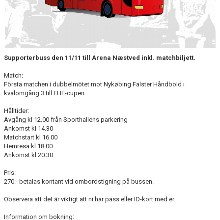
TRÄNINGSTIDER
TABELL
HANDBOLLSLIGANDAM.SE
Supporterbuss den 11/11 till Arena Næstved inkl. matchbiljett.
Match:
SPELSCHEMA
Första matchen i dubbelmötet mot Nykøbing Falster Håndbold i
kvalomgång 3 till EHF-cupen.
GAMEDAY-APPEN
Hålltider:
Avgång kl 12.00 från Sporthallens parkering
MATCHPROGRAM
Ankomst kl 14.30
Matchstart kl 16.00
KONTAKT
Hemresa kl 18.00
Ankomst kl 20.30
Pris:
270:- betalas kontant vid ombordstigning på bussen.
Observera att det är viktigt att ni har pass eller ID-kort med er.
Information om bokning: