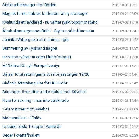
Stabil arbetsseger mot Boden
2019-10-06 18:51
Magisk första halvlek bäddade för ny storseger
2019-09-21 22:09
Kvalrunda ett avklarad - nu väntar ryskt toppmotstånd
2019-09-08 18:10
Åttabollarsseger mot Brühl - Gry tror på tuffare retur
2019-09-07 19:41
Jannike Wiberg ska bli mamma - igen
2019-08-26 11:22
Summering av Tysklandslägret
2019-08-25 19:53
H65 Höör värvar in egen klubbfotograf
2019-08-12 19:30
H65 klara för nytt Europaäventyr
2019-07-09 18:21
Så ser förutsättningarna ut inför säsongen 19/20
2019-06-21 08:44
Skånsk jättetalang klar för H65 Höör
2019-06-19 23:42
Säsongen över efter tredje förlust mot Sävehof
2019-05-02 20:24
Nere för räkning - men inte uträknade
2019-04-28 19:53
1-0 i matcher mot Sävehof
2019-04-19 22:09
Mot semifinal - i Eslöv
2019-04-07 19:56
Urstarka sista 10 uppe i Västerås
2019-03-31 20:12
Seger i kvartsfinal ett
2019-03-27 20:29