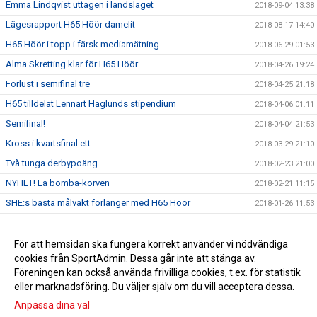
Emma Lindqvist uttagen i landslaget
2018-09-04 13:38
Lägesrapport H65 Höör damelit
2018-08-17 14:40
H65 Höör i topp i färsk mediamätning
2018-06-29 01:53
Alma Skretting klar för H65 Höör
2018-04-26 19:24
Förlust i semifinal tre
2018-04-25 21:18
H65 tilldelat Lennart Haglunds stipendium
2018-04-06 01:11
Semifinal!
2018-04-04 21:53
Kross i kvartsfinal ett
2018-03-29 21:10
Två tunga derbypoäng
2018-02-23 21:00
NYHET! La bomba-korven
2018-02-21 11:15
SHE:s bästa målvakt förlänger med H65 Höör
2018-01-26 11:53
Förlust mot Larvik
2018-01-26 11:35
Ola Månsson klar för H65 nästa säsong
För att hemsidan ska fungera korrekt använder vi nödvändiga
2018-01-26 11:34
cookies från SportAdmin. Dessa går inte att stänga av.
Anna Olsson förlänger med H65 Höör
2018-01-26 11:30
Föreningen kan också använda frivilliga cookies, t.ex. för statistik
eller marknadsföring. Du väljer själv om du vill acceptera dessa.
Anpassa dina val