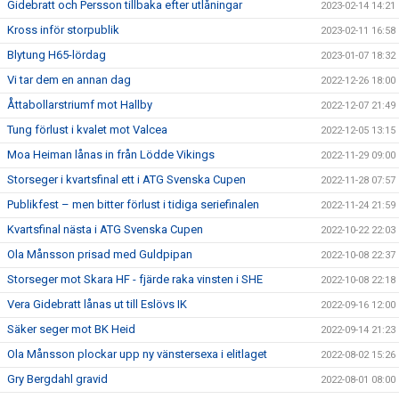
Gidebratt och Persson tillbaka efter utlåningar
2023-02-14 14:21
Kross inför storpublik
2023-02-11 16:58
Blytung H65-lördag
2023-01-07 18:32
Vi tar dem en annan dag
2022-12-26 18:00
Åttabollarstriumf mot Hallby
2022-12-07 21:49
Tung förlust i kvalet mot Valcea
2022-12-05 13:15
Moa Heiman lånas in från Lödde Vikings
2022-11-29 09:00
Storseger i kvartsfinal ett i ATG Svenska Cupen
2022-11-28 07:57
Publikfest – men bitter förlust i tidiga seriefinalen
2022-11-24 21:59
Kvartsfinal nästa i ATG Svenska Cupen
2022-10-22 22:03
Ola Månsson prisad med Guldpipan
2022-10-08 22:37
Storseger mot Skara HF - fjärde raka vinsten i SHE
2022-10-08 22:18
Vera Gidebratt lånas ut till Eslövs IK
2022-09-16 12:00
Säker seger mot BK Heid
2022-09-14 21:23
Ola Månsson plockar upp ny vänstersexa i elitlaget
2022-08-02 15:26
Gry Bergdahl gravid
2022-08-01 08:00