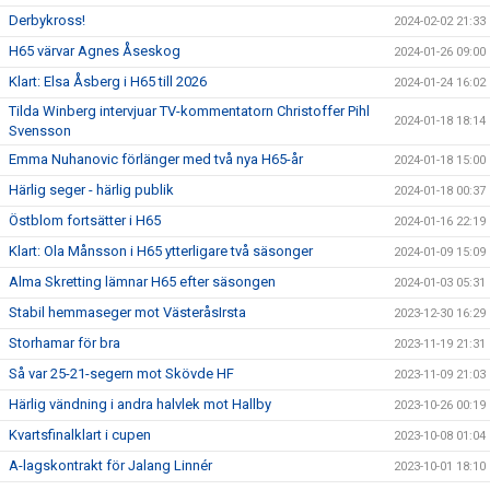
Derbykross!
2024-02-02 21:33
H65 värvar Agnes Åseskog
2024-01-26 09:00
Klart: Elsa Åsberg i H65 till 2026
2024-01-24 16:02
Tilda Winberg intervjuar TV-kommentatorn Christoffer Pihl
2024-01-18 18:14
Svensson
Emma Nuhanovic förlänger med två nya H65-år
2024-01-18 15:00
Härlig seger - härlig publik
2024-01-18 00:37
Östblom fortsätter i H65
2024-01-16 22:19
Klart: Ola Månsson i H65 ytterligare två säsonger
2024-01-09 15:09
Alma Skretting lämnar H65 efter säsongen
2024-01-03 05:31
Stabil hemmaseger mot VästeråsIrsta
2023-12-30 16:29
Storhamar för bra
2023-11-19 21:31
Så var 25-21-segern mot Skövde HF
2023-11-09 21:03
Härlig vändning i andra halvlek mot Hallby
2023-10-26 00:19
Kvartsfinalklart i cupen
2023-10-08 01:04
A-lagskontrakt för Jalang Linnér
2023-10-01 18:10