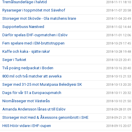
Tremålsunderläge i halvtid
2018-11-11 18:10
Rysarseger i toppmötet mot Sävehof
2018-11-07 20:58
Storseger mot Skövde - Ola matchens lirare
2018-11-04 20:49
Supporterbuss Næstved
2018-11-02 14:44
Därför spelas EHF-cupmatchen i Eslöv
2018-11-01 12:06
Fem spelare med i EM-bruttotruppen
2018-10-29 17:45
Kaffe och kaka - sjätte raka!
2018-10-28 19:48
Seger i Turkiet
2018-10-23 20:41
Två poäng nedpackat i Boden
2018-10-16 20:40
800 mil och två matcher att avverka
2018-10-15 21:53
Seger med 31-25 mot Muratpasa Belediyesi SK
2018-10-13 20:20
Dags för vår 51:a Europacupmatch
2018-10-11 20:32
Niomålsseger mot Västerås
2018-10-10 21:50
Amanda Andersson lånas ut till Eslöv
2018-09-28 01:09
Storseger mot Heid & Åkessons genombrott i SHE
2018-09-21 21:18
H65 Höör vidare i EHF-cupen
2018-09-15 20:07