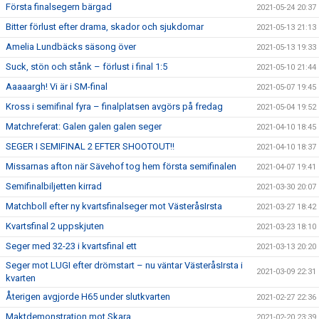
Första finalsegern bärgad
2021-05-24 20:37
Bitter förlust efter drama, skador och sjukdomar
2021-05-13 21:13
Amelia Lundbäcks säsong över
2021-05-13 19:33
Suck, stön och stånk – förlust i final 1:5
2021-05-10 21:44
Aaaaargh! Vi är i SM-final
2021-05-07 19:45
Kross i semifinal fyra – finalplatsen avgörs på fredag
2021-05-04 19:52
Matchreferat: Galen galen galen seger
2021-04-10 18:45
SEGER I SEMIFINAL 2 EFTER SHOOTOUT!!
2021-04-10 18:37
Missarnas afton när Sävehof tog hem första semifinalen
2021-04-07 19:41
Semifinalbiljetten kirrad
2021-03-30 20:07
Matchboll efter ny kvartsfinalseger mot VästeråsIrsta
2021-03-27 18:42
Kvartsfinal 2 uppskjuten
2021-03-23 18:10
Seger med 32-23 i kvartsfinal ett
2021-03-13 20:20
Seger mot LUGI efter drömstart – nu väntar VästeråsIrsta i
2021-03-09 22:31
kvarten
Återigen avgjorde H65 under slutkvarten
2021-02-27 22:36
Maktdemonstration mot Skara
2021-02-20 23:39