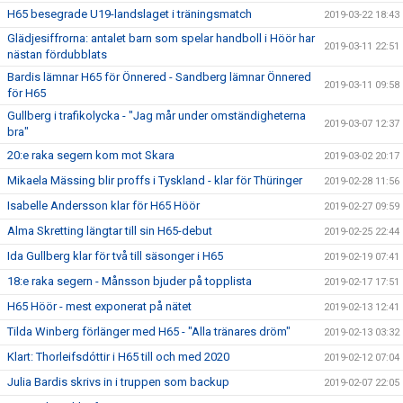
H65 besegrade U19-landslaget i träningsmatch
2019-03-22 18:43
Glädjesiffrorna: antalet barn som spelar handboll i Höör har
2019-03-11 22:51
nästan fördubblats
Bardis lämnar H65 för Önnered - Sandberg lämnar Önnered
2019-03-11 09:58
för H65
Gullberg i trafikolycka - "Jag mår under omständigheterna
2019-03-07 12:37
bra"
20:e raka segern kom mot Skara
2019-03-02 20:17
Mikaela Mässing blir proffs i Tyskland - klar för Thüringer
2019-02-28 11:56
Isabelle Andersson klar för H65 Höör
2019-02-27 09:59
Alma Skretting längtar till sin H65-debut
2019-02-25 22:44
Ida Gullberg klar för två till säsonger i H65
2019-02-19 07:41
18:e raka segern - Månsson bjuder på topplista
2019-02-17 17:51
H65 Höör - mest exponerat på nätet
2019-02-13 12:41
Tilda Winberg förlänger med H65 - "Alla tränares dröm"
2019-02-13 03:32
Klart: Thorleifsdóttir i H65 till och med 2020
2019-02-12 07:04
Julia Bardis skrivs in i truppen som backup
2019-02-07 22:05