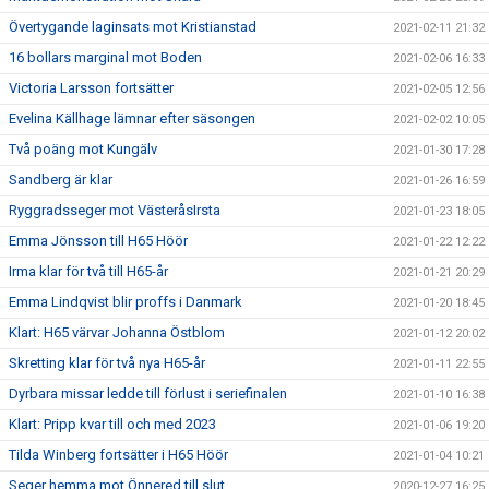
Övertygande laginsats mot Kristianstad
2021-02-11 21:32
16 bollars marginal mot Boden
2021-02-06 16:33
Victoria Larsson fortsätter
2021-02-05 12:56
Evelina Källhage lämnar efter säsongen
2021-02-02 10:05
Två poäng mot Kungälv
2021-01-30 17:28
Sandberg är klar
2021-01-26 16:59
Ryggradsseger mot VästeråsIrsta
2021-01-23 18:05
Emma Jönsson till H65 Höör
2021-01-22 12:22
Irma klar för två till H65-år
2021-01-21 20:29
Emma Lindqvist blir proffs i Danmark
2021-01-20 18:45
Klart: H65 värvar Johanna Östblom
2021-01-12 20:02
Skretting klar för två nya H65-år
2021-01-11 22:55
Dyrbara missar ledde till förlust i seriefinalen
2021-01-10 16:38
Klart: Pripp kvar till och med 2023
2021-01-06 19:20
Tilda Winberg fortsätter i H65 Höör
2021-01-04 10:21
Seger hemma mot Önnered till slut
2020-12-27 16:25