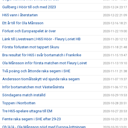
Gullberg i Höör till och med 2023
2020-12-24 23:17
H65 vann i återstarten
2020-12-22 21:09
Ett år till för Ola Månsson
2020-12-16 18:21
Förlust och Europaspelet är över
2020-11-22 19:00
Länk till Livestream | H65 Höör - Fleury Loriet HB
2020-11-20 12:12
Första förlusten mot tappert Skuru
2020-11-18 21:48
Bra resultat för H65 i svår bortamatch i Frankrike
2020-11-15 19:47
Ola Månsson inför första matchen mot Fleury Loiret
2020-11-13 19:10
Två poäng och åttonde raka segern i SHE
2020-11-11 21:38
Andersson tiomålsskytt vid sjunde raka segern
2020-11-07 19:37
Inför bortamatchen mot VästeråsIrsta
2020-11-06 17:15
Söndagens match inställd
2020-10-29 19:53
Toppen i Norrbotten
2020-10-28 20:51
Tre H65-spelare uttagna till EM
2020-10-27 20:53
Femte raka segern i SHE efter 29-23
2020-10-23 21:23
Oh lá lá - Ola Månsson nöjd med Europa-lottningen
2020-10-20 13:01