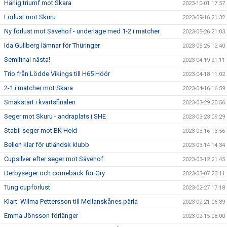
Härlig triumf mot Skara
2023-10-01 17:57
Förlust mot Skuru
2023-09-16 21:32
Ny förlust mot Sävehof - underläge med 1-2 i matcher
2023-05-26 21:03
Ida Gullberg lämnar för Thüringer
2023-05-25 12:40
Semifinal nästa!
2023-04-19 21:11
Trio från Lödde Vikings till H65 Höör
2023-04-18 11:02
2-1 i matcher mot Skara
2023-04-16 16:59
Smakstart i kvartsfinalen
2023-03-29 20:56
Seger mot Skuru - andraplats i SHE
2023-03-23 09:29
Stabil seger mot BK Heid
2023-03-16 13:56
Bellen klar för utländsk klubb
2023-03-14 14:34
Cupsilver efter seger mot Sävehof
2023-03-12 21:45
Derbyseger och comeback för Gry
2023-03-07 23:11
Tung cupförlust
2023-02-27 17:18
Klart: Wilma Pettersson till Mellanskånes pärla
2023-02-21 06:39
Emma Jönsson förlänger
2023-02-15 08:00