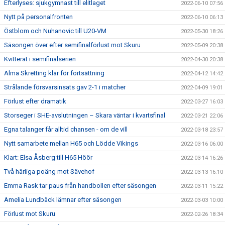
Efterlyses: sjukgymnast till elitlaget
2022-06-10 07:56
Nytt på personalfronten
2022-06-10 06:13
Östblom och Nuhanovic till U20-VM
2022-05-30 18:26
Säsongen över efter semifinalförlust mot Skuru
2022-05-09 20:38
Kvitterat i semifinalserien
2022-04-30 20:38
Alma Skretting klar för fortsättning
2022-04-12 14:42
Strålande försvarsinsats gav 2-1 i matcher
2022-04-09 19:01
Förlust efter dramatik
2022-03-27 16:03
Storseger i SHE-avslutningen – Skara väntar i kvartsfinal
2022-03-21 22:06
Egna talanger får alltid chansen - om de vill
2022-03-18 23:57
Nytt samarbete mellan H65 och Lödde Vikings
2022-03-16 06:00
Klart: Elsa Åsberg till H65 Höör
2022-03-14 16:26
Två härliga poäng mot Sävehof
2022-03-13 16:10
Emma Rask tar paus från handbollen efter säsongen
2022-03-11 15:22
Amelia Lundbäck lämnar efter säsongen
2022-03-03 10:00
Förlust mot Skuru
2022-02-26 18:34