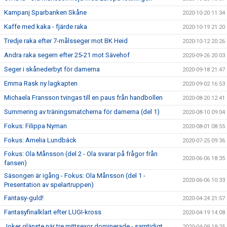
Kampanj Sparbanken Skåne
2020-10-20 11:34
Kaffe med kaka - fjärde raka
2020-10-19 21:20
Tredje raka efter 7-målsseger mot BK Heid
2020-10-12 20:26
Andra raka segern efter 25-21 mot Sävehof
2020-09-26 20:03
Seger i skånederbyt för damerna
2020-09-18 21:47
Emma Rask ny lagkapten
2020-09-02 16:53
Michaela Fransson tvingas till en paus från handbollen
2020-08-20 12:41
Summering av träningsmatcherna för damerna (del 1)
2020-08-10 09:04
Fokus: Filippa Nyman
2020-08-01 08:55
Fokus: Amelia Lundbäck
2020-07-25 09:36
Fokus: Ola Månsson (del 2 - Ola svarar på frågor från
2020-06-06 18:35
fansen)
Säsongen är igång - Fokus: Ola Månsson (del 1 -
2020-06-06 10:33
Presentation av spelartruppen)
Fantasy-guld!
2020-04-24 21:57
Fantasyfinalklart efter LUGI-kross
2020-04-19 14:08
Joker glänste när tre mittsexor dominerade - samtidigt
2020-04-09 19:25