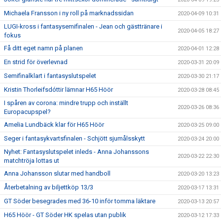
Michaela Fransson i ny roll på marknadssidan
2020-04-09 10:31
LUGI-kross i fantasysemifinalen - Jean och gästtränare i
2020-04-05 18:27
fokus
Få ditt eget namn på planen
2020-04-01 12:28
En strid för överlevnad
2020-03-31 20:09
Semifinalklart i fantasyslutspelet
2020-03-30 21:17
Kristin Thorleifsdóttir lämnar H65 Höör
2020-03-28 08:45
I spåren av corona: mindre trupp och inställt
2020-03-26 08:36
Europacupspel?
Amelia Lundbäck klar för H65 Höör
2020-03-25 09:00
Seger i fantasykvartsfinalen - Schjött sjumålsskytt
2020-03-24 20:00
Nyhet: Fantasyslutspelet inleds - Anna Johanssons
2020-03-22 22:30
matchtröja lottas ut
Anna Johansson slutar med handboll
2020-03-20 13:23
Återbetalning av biljettköp 13/3
2020-03-17 13:31
GT Söder besegrades med 36-10 inför tomma läktare
2020-03-13 20:57
H65 Höör - GT Söder HK spelas utan publik
2020-03-12 17:33