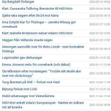
Gry Bergdahl förlänger
2022-02-14 18:00
Klart: Cassandra Tollbring återvänder till H65 Höör
2022-02-09 20:08
Sjätte raka segern efter 36-24 mot Kärra
2022-02-05 18:10
Irma Schjött klar för Thüringer – Jannike Wiberg gör
2022-01-27 12:00
comeback
Klart: Isabelle Andersson satsar vidare i H65 Höör
2022-01-26 12:00
Väggen från Vetlanda visade vägen
2022-01-22 17:37
Säsongen sannolikt över för Binto Linnér - men kontraktet
2022-01-20 18:12
förlängs
Lagmoralen gav derbyseger
2022-01-19 21:32
Emma Jönsson redo för comeback (och debut)
2022-01-17 19:38
Ola Månsson efter moralsegern: "Trodde det skulle ske
2021-12-30 22:00
över min döda kropp"
Tung återstart på SHE – förlust mot Heid
2021-12-26 17:54
Blytung förlust mot LUGI
2021-11-10 21:25
Stabil arbetsseger mot VästeråsIrsta
2021-11-06 19:34
H65 Höör enkelt vidare i Europacupen - Nantes en svårare
2021-10-24 18:09
nöt att knäcka