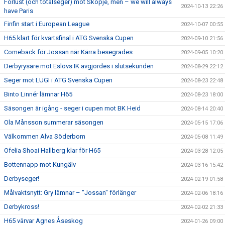
Förlust (och totalseger) mot Skopje, men – we will always
2024-10-13 22:26
have Paris
Finfin start i European League
2024-10-07 00:55
H65 klart för kvartsfinal i ATG Svenska Cupen
2024-09-10 21:56
Comeback för Jossan när Kärra besegrades
2024-09-05 10:20
Derbyrysare mot Eslövs IK avgjordes i slutsekunden
2024-08-29 22:12
Seger mot LUGI i ATG Svenska Cupen
2024-08-23 22:48
Binto Linnér lämnar H65
2024-08-23 18:00
Säsongen är igång - seger i cupen mot BK Heid
2024-08-14 20:40
Ola Månsson summerar säsongen
2024-05-15 17:06
Välkommen Alva Söderbom
2024-05-08 11:49
Ofelia Shoai Hallberg klar för H65
2024-03-28 12:05
Bottennapp mot Kungälv
2024-03-16 15:42
Derbyseger!
2024-02-19 01:58
Målvaktsnytt: Gry lämnar – "Jossan" förlänger
2024-02-06 18:16
Derbykross!
2024-02-02 21:33
H65 värvar Agnes Åseskog
2024-01-26 09:00