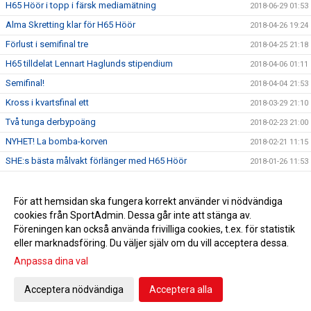
H65 Höör i topp i färsk mediamätning
2018-06-29 01:53
Alma Skretting klar för H65 Höör
2018-04-26 19:24
Förlust i semifinal tre
2018-04-25 21:18
H65 tilldelat Lennart Haglunds stipendium
2018-04-06 01:11
Semifinal!
2018-04-04 21:53
Kross i kvartsfinal ett
2018-03-29 21:10
Två tunga derbypoäng
2018-02-23 21:00
NYHET! La bomba-korven
2018-02-21 11:15
SHE:s bästa målvakt förlänger med H65 Höör
2018-01-26 11:53
Förlust mot Larvik
2018-01-26 11:35
Ola Månsson klar för H65 nästa säsong
För att hemsidan ska fungera korrekt använder vi nödvändiga
2018-01-26 11:34
cookies från SportAdmin. Dessa går inte att stänga av.
Anna Olsson förlänger med H65 Höör
2018-01-26 11:30
Föreningen kan också använda frivilliga cookies, t.ex. för statistik
eller marknadsföring. Du väljer själv om du vill acceptera dessa.
Anpassa dina val
Cookie-inställningar
Gå till Webbversion
Acceptera nödvändiga
Acceptera alla