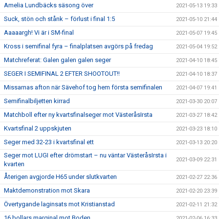
Amelia Lundbäcks säsong över
2021-05-13 19:33
Suck, stön och stånk – förlust i final 1:5
2021-05-10 21:44
Aaaaargh! Vi är i SM-final
2021-05-07 19:45
Kross i semifinal fyra – finalplatsen avgörs på fredag
2021-05-04 19:52
Matchreferat: Galen galen galen seger
2021-04-10 18:45
SEGER I SEMIFINAL 2 EFTER SHOOTOUT!!
2021-04-10 18:37
Missarnas afton när Sävehof tog hem första semifinalen
2021-04-07 19:41
Semifinalbiljetten kirrad
2021-03-30 20:07
Matchboll efter ny kvartsfinalseger mot VästeråsIrsta
2021-03-27 18:42
Kvartsfinal 2 uppskjuten
2021-03-23 18:10
Seger med 32-23 i kvartsfinal ett
2021-03-13 20:20
Seger mot LUGI efter drömstart – nu väntar VästeråsIrsta i
2021-03-09 22:31
kvarten
Återigen avgjorde H65 under slutkvarten
2021-02-27 22:36
Maktdemonstration mot Skara
2021-02-20 23:39
Övertygande laginsats mot Kristianstad
2021-02-11 21:32
16 bollars marginal mot Boden
2021-02-06 16:33