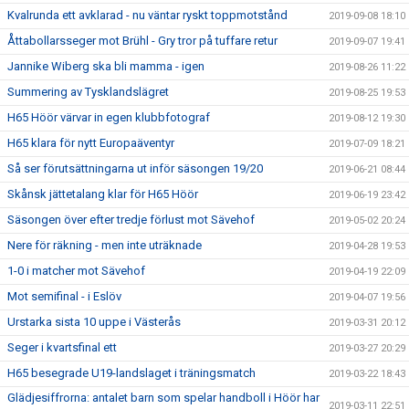
Kvalrunda ett avklarad - nu väntar ryskt toppmotstånd
2019-09-08 18:10
Åttabollarsseger mot Brühl - Gry tror på tuffare retur
2019-09-07 19:41
Jannike Wiberg ska bli mamma - igen
2019-08-26 11:22
Summering av Tysklandslägret
2019-08-25 19:53
H65 Höör värvar in egen klubbfotograf
2019-08-12 19:30
H65 klara för nytt Europaäventyr
2019-07-09 18:21
Så ser förutsättningarna ut inför säsongen 19/20
2019-06-21 08:44
Skånsk jättetalang klar för H65 Höör
2019-06-19 23:42
Säsongen över efter tredje förlust mot Sävehof
2019-05-02 20:24
Nere för räkning - men inte uträknade
2019-04-28 19:53
1-0 i matcher mot Sävehof
2019-04-19 22:09
Mot semifinal - i Eslöv
2019-04-07 19:56
Urstarka sista 10 uppe i Västerås
2019-03-31 20:12
Seger i kvartsfinal ett
2019-03-27 20:29
H65 besegrade U19-landslaget i träningsmatch
2019-03-22 18:43
Glädjesiffrorna: antalet barn som spelar handboll i Höör har
2019-03-11 22:51