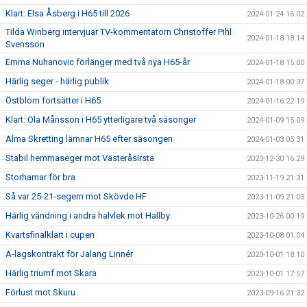
Klart: Elsa Åsberg i H65 till 2026
2024-01-24 16:02
Tilda Winberg intervjuar TV-kommentatorn Christoffer Pihl
2024-01-18 18:14
Svensson
Emma Nuhanovic förlänger med två nya H65-år
2024-01-18 15:00
Härlig seger - härlig publik
2024-01-18 00:37
Östblom fortsätter i H65
2024-01-16 22:19
Klart: Ola Månsson i H65 ytterligare två säsonger
2024-01-09 15:09
Alma Skretting lämnar H65 efter säsongen
2024-01-03 05:31
Stabil hemmaseger mot VästeråsIrsta
2023-12-30 16:29
Storhamar för bra
2023-11-19 21:31
Så var 25-21-segern mot Skövde HF
2023-11-09 21:03
Härlig vändning i andra halvlek mot Hallby
2023-10-26 00:19
Kvartsfinalklart i cupen
2023-10-08 01:04
A-lagskontrakt för Jalang Linnér
2023-10-01 18:10
Härlig triumf mot Skara
2023-10-01 17:57
Förlust mot Skuru
2023-09-16 21:32