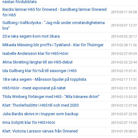
nästan fördubblats
Bardis lämnar H65 för Önnered - Sandberg lämnar Önnered
2019-03-11 09:58
för H65
Gullberg i trafikolycka - "Jag mår under omständigheterna
2019-03-07 12:37
bra"
20:e raka segern kom mot Skara
2019-03-02 20:17
Mikaela Mässing blir proffs i Tyskland - klar för Thüringer
2019-02-28 11:56
Isabelle Andersson klar för H65 Höör
2019-02-27 09:59
Alma Skretting längtar till sin H65-debut
2019-02-25 22:44
Ida Gullberg klar för två till säsonger i H65
2019-02-19 07:41
18:e raka segern - Månsson bjuder på topplista
2019-02-17 17:51
H65 Höör - mest exponerat på nätet
2019-02-13 12:41
Tilda Winberg förlänger med H65 - "Alla tränares dröm"
2019-02-13 03:32
Klart: Thorleifsdóttir i H65 till och med 2020
2019-02-12 07:04
Julia Bardis skrivs in i truppen som backup
2019-02-07 22:05
Irma Schjött klar för H65 Höör
2019-02-07 19:00
Klart: Victoria Larsson värvas från Önnered
2019-01-29 08:51