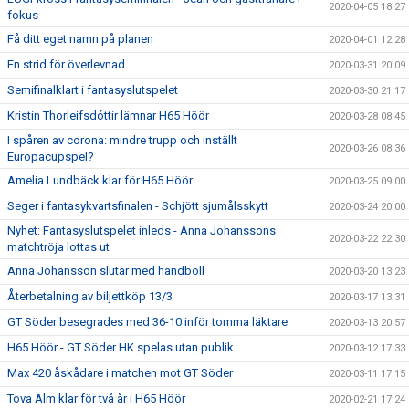
2020-04-05 18:27
fokus
Få ditt eget namn på planen
2020-04-01 12:28
En strid för överlevnad
2020-03-31 20:09
Semifinalklart i fantasyslutspelet
2020-03-30 21:17
Kristin Thorleifsdóttir lämnar H65 Höör
2020-03-28 08:45
I spåren av corona: mindre trupp och inställt
2020-03-26 08:36
Europacupspel?
Amelia Lundbäck klar för H65 Höör
2020-03-25 09:00
Seger i fantasykvartsfinalen - Schjött sjumålsskytt
2020-03-24 20:00
Nyhet: Fantasyslutspelet inleds - Anna Johanssons
2020-03-22 22:30
matchtröja lottas ut
Anna Johansson slutar med handboll
2020-03-20 13:23
Återbetalning av biljettköp 13/3
2020-03-17 13:31
GT Söder besegrades med 36-10 inför tomma läktare
2020-03-13 20:57
H65 Höör - GT Söder HK spelas utan publik
2020-03-12 17:33
Max 420 åskådare i matchen mot GT Söder
2020-03-11 17:15
Tova Alm klar för två år i H65 Höör
2020-02-21 17:24