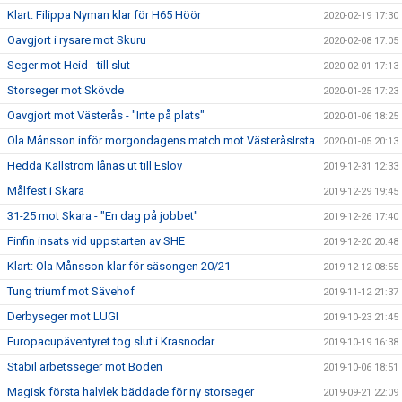
Klart: Filippa Nyman klar för H65 Höör
2020-02-19 17:30
Oavgjort i rysare mot Skuru
2020-02-08 17:05
Seger mot Heid - till slut
2020-02-01 17:13
Storseger mot Skövde
2020-01-25 17:23
Oavgjort mot Västerås - "Inte på plats"
2020-01-06 18:25
Ola Månsson inför morgondagens match mot VästeråsIrsta
2020-01-05 20:13
Hedda Källström lånas ut till Eslöv
2019-12-31 12:33
Målfest i Skara
2019-12-29 19:45
31-25 mot Skara - "En dag på jobbet"
2019-12-26 17:40
Finfin insats vid uppstarten av SHE
2019-12-20 20:48
Klart: Ola Månsson klar för säsongen 20/21
2019-12-12 08:55
Tung triumf mot Sävehof
2019-11-12 21:37
Derbyseger mot LUGI
2019-10-23 21:45
Europacupäventyret tog slut i Krasnodar
2019-10-19 16:38
Stabil arbetsseger mot Boden
2019-10-06 18:51
Magisk första halvlek bäddade för ny storseger
2019-09-21 22:09