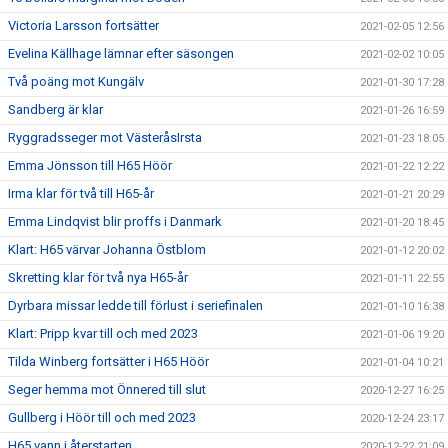
Victoria Larsson fortsätter
2021-02-05 12:56
Evelina Källhage lämnar efter säsongen
2021-02-02 10:05
Två poäng mot Kungälv
2021-01-30 17:28
Sandberg är klar
2021-01-26 16:59
Ryggradsseger mot VästeråsIrsta
2021-01-23 18:05
Emma Jönsson till H65 Höör
2021-01-22 12:22
Irma klar för två till H65-år
2021-01-21 20:29
Emma Lindqvist blir proffs i Danmark
2021-01-20 18:45
Klart: H65 värvar Johanna Östblom
2021-01-12 20:02
Skretting klar för två nya H65-år
2021-01-11 22:55
Dyrbara missar ledde till förlust i seriefinalen
2021-01-10 16:38
Klart: Pripp kvar till och med 2023
2021-01-06 19:20
Tilda Winberg fortsätter i H65 Höör
2021-01-04 10:21
Seger hemma mot Önnered till slut
2020-12-27 16:25
Gullberg i Höör till och med 2023
2020-12-24 23:17
H65 vann i återstarten
2020-12-22 21:09