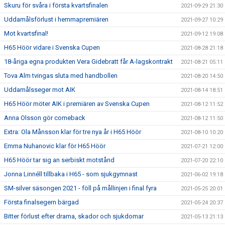
Skuru för svåra i första kvartsfinalen
2021-09-29 21:30
Uddamålsförlust i hemmapremiären
2021-09-27 10:29
Mot kvartsfinal!
2021-09-12 19:08
H65 Höör vidare i Svenska Cupen
2021-08-28 21:18
18-åriga egna produkten Vera Gidebratt får A-lagskontrakt
2021-08-21 05:11
Tova Alm tvingas sluta med handbollen
2021-08-20 14:50
Uddamålsseger mot AIK
2021-08-14 18:51
H65 Höör möter AIK i premiären av Svenska Cupen
2021-08-12 11:52
Anna Olsson gör comeback
2021-08-12 11:50
Extra: Ola Månsson klar för tre nya år i H65 Höör
2021-08-10 10:20
Emma Nuhanovic klar för H65 Höör
2021-07-21 12:00
H65 Höör tar sig an serbiskt motstånd
2021-07-20 22:10
Jonna Linnéll tillbaka i H65 - som sjukgymnast
2021-06-02 19:18
SM-silver säsongen 2021 - föll på mållinjen i final fyra
2021-05-25 20:01
Första finalsegern bärgad
2021-05-24 20:37
Bitter förlust efter drama, skador och sjukdomar
2021-05-13 21:13