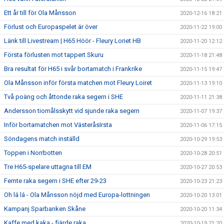
Ett år till för Ola Månsson
2020-12-16 18:21
Förlust och Europaspelet är över
2020-11-22 19:00
Länk till Livestream | H65 Höör - Fleury Loriet HB
2020-11-20 12:12
Första förlusten mot tappert Skuru
2020-11-18 21:48
Bra resultat för H65 i svår bortamatch i Frankrike
2020-11-15 19:47
Ola Månsson inför första matchen mot Fleury Loiret
2020-11-13 19:10
Två poäng och åttonde raka segern i SHE
2020-11-11 21:38
Andersson tiomålsskytt vid sjunde raka segern
2020-11-07 19:37
Inför bortamatchen mot VästeråsIrsta
2020-11-06 17:15
Söndagens match inställd
2020-10-29 19:53
Toppen i Norrbotten
2020-10-28 20:51
Tre H65-spelare uttagna till EM
2020-10-27 20:53
Femte raka segern i SHE efter 29-23
2020-10-23 21:23
Oh lá lá - Ola Månsson nöjd med Europa-lottningen
2020-10-20 13:01
Kampanj Sparbanken Skåne
2020-10-20 11:34
Kaffe med kaka - fjärde raka
2020-10-19 21:20