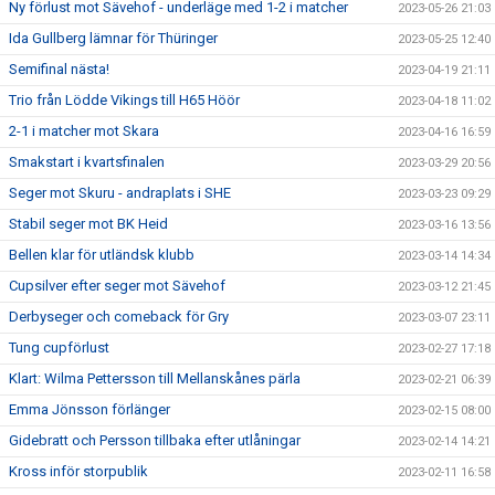
Ny förlust mot Sävehof - underläge med 1-2 i matcher
2023-05-26 21:03
Ida Gullberg lämnar för Thüringer
2023-05-25 12:40
Semifinal nästa!
2023-04-19 21:11
Trio från Lödde Vikings till H65 Höör
2023-04-18 11:02
2-1 i matcher mot Skara
2023-04-16 16:59
Smakstart i kvartsfinalen
2023-03-29 20:56
Seger mot Skuru - andraplats i SHE
2023-03-23 09:29
Stabil seger mot BK Heid
2023-03-16 13:56
Bellen klar för utländsk klubb
2023-03-14 14:34
Cupsilver efter seger mot Sävehof
2023-03-12 21:45
Derbyseger och comeback för Gry
2023-03-07 23:11
Tung cupförlust
2023-02-27 17:18
Klart: Wilma Pettersson till Mellanskånes pärla
2023-02-21 06:39
Emma Jönsson förlänger
2023-02-15 08:00
Gidebratt och Persson tillbaka efter utlåningar
2023-02-14 14:21
Kross inför storpublik
2023-02-11 16:58