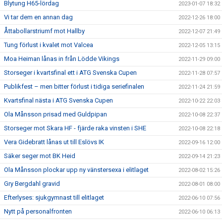
Blytung H65-lördag
2023-01-07 18:32
Vi tar dem en annan dag
2022-12-26 18:00
Åttabollarstriumf mot Hallby
2022-12-07 21:49
Tung förlust i kvalet mot Valcea
2022-12-05 13:15
Moa Heiman lånas in från Lödde Vikings
2022-11-29 09:00
Storseger i kvartsfinal ett i ATG Svenska Cupen
2022-11-28 07:57
Publikfest – men bitter förlust i tidiga seriefinalen
2022-11-24 21:59
Kvartsfinal nästa i ATG Svenska Cupen
2022-10-22 22:03
Ola Månsson prisad med Guldpipan
2022-10-08 22:37
Storseger mot Skara HF - fjärde raka vinsten i SHE
2022-10-08 22:18
Vera Gidebratt lånas ut till Eslövs IK
2022-09-16 12:00
Säker seger mot BK Heid
2022-09-14 21:23
Ola Månsson plockar upp ny vänstersexa i elitlaget
2022-08-02 15:26
Gry Bergdahl gravid
2022-08-01 08:00
Efterlyses: sjukgymnast till elitlaget
2022-06-10 07:56
Nytt på personalfronten
2022-06-10 06:13