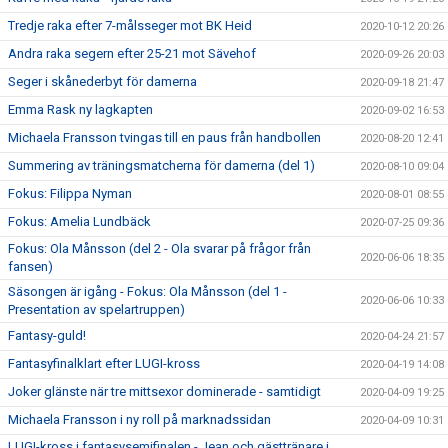
Tredje raka efter 7-målsseger mot BK Heid
2020-10-12 20:26
Andra raka segern efter 25-21 mot Sävehof
2020-09-26 20:03
Seger i skånederbyt för damerna
2020-09-18 21:47
Emma Rask ny lagkapten
2020-09-02 16:53
Michaela Fransson tvingas till en paus från handbollen
2020-08-20 12:41
Summering av träningsmatcherna för damerna (del 1)
2020-08-10 09:04
Fokus: Filippa Nyman
2020-08-01 08:55
Fokus: Amelia Lundbäck
2020-07-25 09:36
Fokus: Ola Månsson (del 2 - Ola svarar på frågor från
2020-06-06 18:35
fansen)
Säsongen är igång - Fokus: Ola Månsson (del 1 -
2020-06-06 10:33
Presentation av spelartruppen)
Fantasy-guld!
2020-04-24 21:57
Fantasyfinalklart efter LUGI-kross
2020-04-19 14:08
Joker glänste när tre mittsexor dominerade - samtidigt
2020-04-09 19:25
Michaela Fransson i ny roll på marknadssidan
2020-04-09 10:31
LUGI-kross i fantasysemifinalen - Jean och gästtränare i