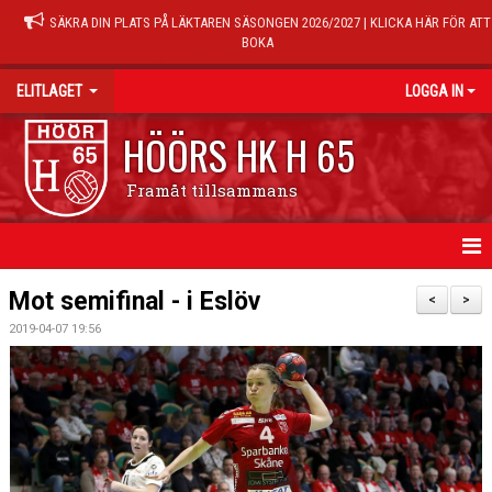
SÄKRA DIN PLATS PÅ LÄKTAREN SÄSONGEN 2026/2027 | KLICKA HÄR FÖR ATT
BOKA
ELITLAGET
LOGGA IN
HÖÖRS HK H 65
Framåt tillsammans
HEM
Mot semifinal - i Eslöv
<
>
2019-04-07 19:56
NYHETER
TRUPPEN
MATCHER
KALENDER