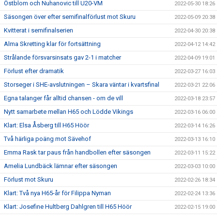
Östblom och Nuhanovic till U20-VM
2022-05-30 18:26
Säsongen över efter semifinalförlust mot Skuru
2022-05-09 20:38
Kvitterat i semifinalserien
2022-04-30 20:38
Alma Skretting klar för fortsättning
2022-04-12 14:42
Strålande försvarsinsats gav 2-1 i matcher
2022-04-09 19:01
Förlust efter dramatik
2022-03-27 16:03
Storseger i SHE-avslutningen – Skara väntar i kvartsfinal
2022-03-21 22:06
Egna talanger får alltid chansen - om de vill
2022-03-18 23:57
Nytt samarbete mellan H65 och Lödde Vikings
2022-03-16 06:00
Klart: Elsa Åsberg till H65 Höör
2022-03-14 16:26
Två härliga poäng mot Sävehof
2022-03-13 16:10
Emma Rask tar paus från handbollen efter säsongen
2022-03-11 15:22
Amelia Lundbäck lämnar efter säsongen
2022-03-03 10:00
Förlust mot Skuru
2022-02-26 18:34
Klart: Två nya H65-år för Filippa Nyman
2022-02-24 13:36
Klart: Josefine Hultberg Dahlgren till H65 Höör
2022-02-15 19:00