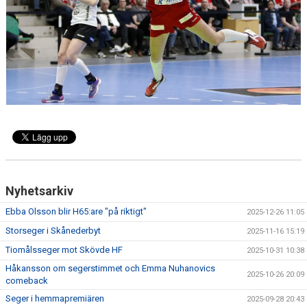
TRÄNINGSTIDER
TABELL
HANDBOLLSLIGANDAM.SE
SPELSCHEMA
GAMEDAY-APPEN
MATCHPROGRAM
Nyhetsarkiv
KONTAKT
Ebba Olsson blir H65:are "på riktigt"
2025-12-26 11:05
Storseger i Skånederbyt
2025-11-16 15:19
Tiomålsseger mot Skövde HF
2025-10-31 10:38
Håkansson om segerstimmet och Emma Nuhanovics
2025-10-26 20:09
comeback
Seger i hemmapremiären
2025-09-28 20:43