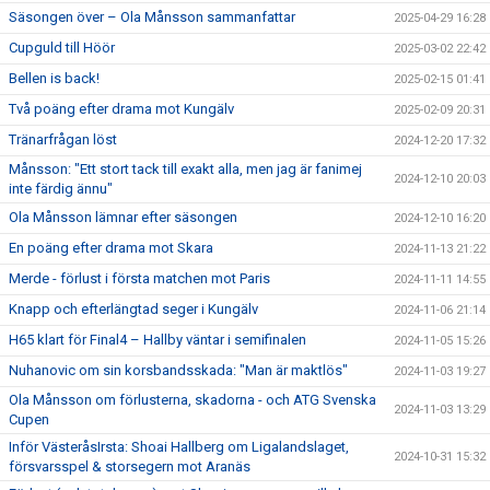
Säsongen över – Ola Månsson sammanfattar
2025-04-29 16:28
Cupguld till Höör
2025-03-02 22:42
Bellen is back!
2025-02-15 01:41
Två poäng efter drama mot Kungälv
2025-02-09 20:31
Tränarfrågan löst
2024-12-20 17:32
Månsson: "Ett stort tack till exakt alla, men jag är fanimej
2024-12-10 20:03
inte färdig ännu"
Ola Månsson lämnar efter säsongen
2024-12-10 16:20
En poäng efter drama mot Skara
2024-11-13 21:22
Merde - förlust i första matchen mot Paris
2024-11-11 14:55
Knapp och efterlängtad seger i Kungälv
2024-11-06 21:14
H65 klart för Final4 – Hallby väntar i semifinalen
2024-11-05 15:26
Nuhanovic om sin korsbandsskada: "Man är maktlös"
2024-11-03 19:27
Ola Månsson om förlusterna, skadorna - och ATG Svenska
2024-11-03 13:29
Cupen
Inför VästeråsIrsta: Shoai Hallberg om Ligalandslaget,
2024-10-31 15:32
försvarsspel & storsegern mot Aranäs