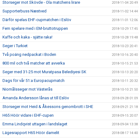
Storseger mot Skövde - Ola matchens lirare
2018-11-04 20:49
Supporterbuss Næstved
2018-11-02 14:44
Därför spelas EHF-cupmatchen i Eslöv
2018-11-01 12:06
Fem spelare med i EM-bruttotruppen
2018-10-29 17:45
Kaffe och kaka - sjätte raka!
2018-10-28 19:48
Seger i Turkiet
2018-10-23 20:41
Två poäng nedpackat i Boden
2018-10-16 20:40
800 mil och två matcher att avverka
2018-10-15 21:53
Seger med 31-25 mot Muratpasa Belediyesi SK
2018-10-13 20:20
Dags för vår 51:a Europacupmatch
2018-10-11 20:32
Niomålsseger mot Västerås
2018-10-10 21:50
Amanda Andersson lånas ut till Eslöv
2018-09-28 01:09
Storseger mot Heid & Åkessons genombrott i SHE
2018-09-21 21:18
H65 Höör vidare i EHF-cupen
2018-09-15 20:07
Emma Lindqvist uttagen i landslaget
2018-09-04 13:38
Lägesrapport H65 Höör damelit
2018-08-17 14:40