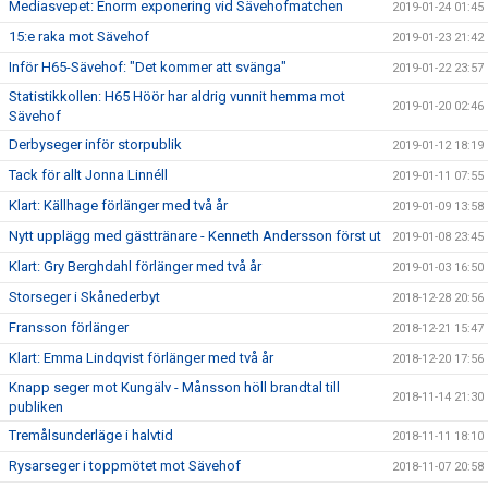
Mediasvepet: Enorm exponering vid Sävehofmatchen
2019-01-24 01:45
15:e raka mot Sävehof
2019-01-23 21:42
Inför H65-Sävehof: "Det kommer att svänga"
2019-01-22 23:57
Statistikkollen: H65 Höör har aldrig vunnit hemma mot
2019-01-20 02:46
Sävehof
Derbyseger inför storpublik
2019-01-12 18:19
Tack för allt Jonna Linnéll
2019-01-11 07:55
Klart: Källhage förlänger med två år
2019-01-09 13:58
Nytt upplägg med gästtränare - Kenneth Andersson först ut
2019-01-08 23:45
Klart: Gry Berghdahl förlänger med två år
2019-01-03 16:50
Storseger i Skånederbyt
2018-12-28 20:56
Fransson förlänger
2018-12-21 15:47
Klart: Emma Lindqvist förlänger med två år
2018-12-20 17:56
Knapp seger mot Kungälv - Månsson höll brandtal till
2018-11-14 21:30
publiken
Tremålsunderläge i halvtid
2018-11-11 18:10
Rysarseger i toppmötet mot Sävehof
2018-11-07 20:58