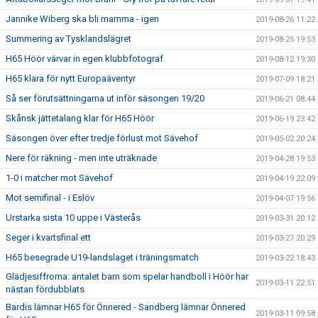
Jannike Wiberg ska bli mamma - igen
2019-08-26 11:22
Summering av Tysklandslägret
2019-08-25 19:53
H65 Höör värvar in egen klubbfotograf
2019-08-12 19:30
H65 klara för nytt Europaäventyr
2019-07-09 18:21
Så ser förutsättningarna ut inför säsongen 19/20
2019-06-21 08:44
Skånsk jättetalang klar för H65 Höör
2019-06-19 23:42
Säsongen över efter tredje förlust mot Sävehof
2019-05-02 20:24
Nere för räkning - men inte uträknade
2019-04-28 19:53
1-0 i matcher mot Sävehof
2019-04-19 22:09
Mot semifinal - i Eslöv
2019-04-07 19:56
Urstarka sista 10 uppe i Västerås
2019-03-31 20:12
Seger i kvartsfinal ett
2019-03-27 20:29
H65 besegrade U19-landslaget i träningsmatch
2019-03-22 18:43
Glädjesiffrorna: antalet barn som spelar handboll i Höör har
2019-03-11 22:51
nästan fördubblats
Bardis lämnar H65 för Önnered - Sandberg lämnar Önnered
2019-03-11 09:58