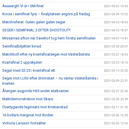
Aaaaargh! Vi är i SM-final
2021-05-07 19:45
Kross i semifinal fyra – finalplatsen avgörs på fredag
2021-05-04 19:52
Matchreferat: Galen galen galen seger
2021-04-10 18:45
SEGER I SEMIFINAL 2 EFTER SHOOTOUT!!
2021-04-10 18:37
Missarnas afton när Sävehof tog hem första semifinalen
2021-04-07 19:41
Semifinalbiljetten kirrad
2021-03-30 20:07
Matchboll efter ny kvartsfinalseger mot VästeråsIrsta
2021-03-27 18:42
Kvartsfinal 2 uppskjuten
2021-03-23 18:10
Seger med 32-23 i kvartsfinal ett
2021-03-13 20:20
Seger mot LUGI efter drömstart – nu väntar VästeråsIrsta i
2021-03-09 22:31
kvarten
Återigen avgjorde H65 under slutkvarten
2021-02-27 22:36
Maktdemonstration mot Skara
2021-02-20 23:39
Övertygande laginsats mot Kristianstad
2021-02-11 21:32
16 bollars marginal mot Boden
2021-02-06 16:33
Victoria Larsson fortsätter
2021-02-05 12:56