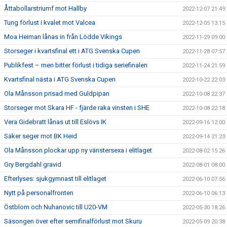
Åttabollarstriumf mot Hallby
2022-12-07 21:49
Tung förlust i kvalet mot Valcea
2022-12-05 13:15
Moa Heiman lånas in från Lödde Vikings
2022-11-29 09:00
Storseger i kvartsfinal ett i ATG Svenska Cupen
2022-11-28 07:57
Publikfest – men bitter förlust i tidiga seriefinalen
2022-11-24 21:59
Kvartsfinal nästa i ATG Svenska Cupen
2022-10-22 22:03
Ola Månsson prisad med Guldpipan
2022-10-08 22:37
Storseger mot Skara HF - fjärde raka vinsten i SHE
2022-10-08 22:18
Vera Gidebratt lånas ut till Eslövs IK
2022-09-16 12:00
Säker seger mot BK Heid
2022-09-14 21:23
Ola Månsson plockar upp ny vänstersexa i elitlaget
2022-08-02 15:26
Gry Bergdahl gravid
2022-08-01 08:00
Efterlyses: sjukgymnast till elitlaget
2022-06-10 07:56
Nytt på personalfronten
2022-06-10 06:13
Östblom och Nuhanovic till U20-VM
2022-05-30 18:26
Säsongen över efter semifinalförlust mot Skuru
2022-05-09 20:38