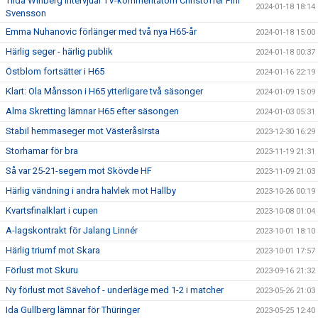
Tilda Winberg intervjuar TV-kommentatorn Christoffer Pihl
2024-01-18 18:14
Svensson
Emma Nuhanovic förlänger med två nya H65-år
2024-01-18 15:00
Härlig seger - härlig publik
2024-01-18 00:37
Östblom fortsätter i H65
2024-01-16 22:19
Klart: Ola Månsson i H65 ytterligare två säsonger
2024-01-09 15:09
Alma Skretting lämnar H65 efter säsongen
2024-01-03 05:31
Stabil hemmaseger mot VästeråsIrsta
2023-12-30 16:29
Storhamar för bra
2023-11-19 21:31
Så var 25-21-segern mot Skövde HF
2023-11-09 21:03
Härlig vändning i andra halvlek mot Hallby
2023-10-26 00:19
Kvartsfinalklart i cupen
2023-10-08 01:04
A-lagskontrakt för Jalang Linnér
2023-10-01 18:10
Härlig triumf mot Skara
2023-10-01 17:57
Förlust mot Skuru
2023-09-16 21:32
Ny förlust mot Sävehof - underläge med 1-2 i matcher
2023-05-26 21:03
Ida Gullberg lämnar för Thüringer
2023-05-25 12:40