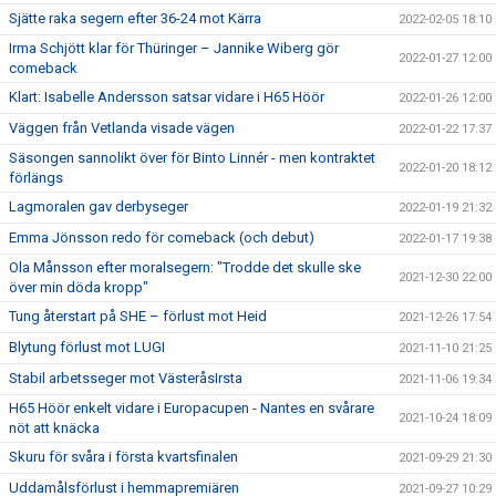
Sjätte raka segern efter 36-24 mot Kärra
2022-02-05 18:10
Irma Schjött klar för Thüringer – Jannike Wiberg gör
2022-01-27 12:00
comeback
Klart: Isabelle Andersson satsar vidare i H65 Höör
2022-01-26 12:00
Väggen från Vetlanda visade vägen
2022-01-22 17:37
Säsongen sannolikt över för Binto Linnér - men kontraktet
2022-01-20 18:12
förlängs
Lagmoralen gav derbyseger
2022-01-19 21:32
Emma Jönsson redo för comeback (och debut)
2022-01-17 19:38
Ola Månsson efter moralsegern: "Trodde det skulle ske
2021-12-30 22:00
över min döda kropp"
Tung återstart på SHE – förlust mot Heid
2021-12-26 17:54
Blytung förlust mot LUGI
2021-11-10 21:25
Stabil arbetsseger mot VästeråsIrsta
2021-11-06 19:34
H65 Höör enkelt vidare i Europacupen - Nantes en svårare
2021-10-24 18:09
nöt att knäcka
Skuru för svåra i första kvartsfinalen
2021-09-29 21:30
Uddamålsförlust i hemmapremiären
2021-09-27 10:29