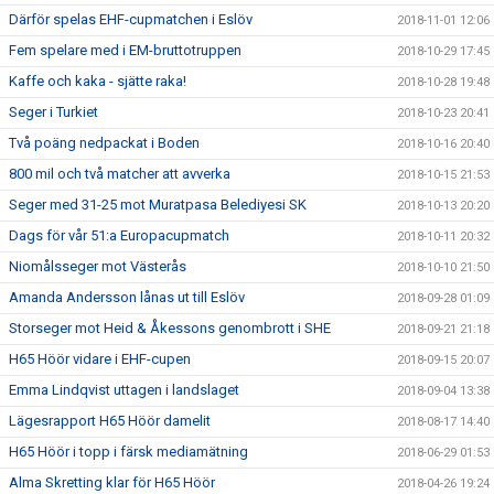
Därför spelas EHF-cupmatchen i Eslöv
2018-11-01 12:06
Fem spelare med i EM-bruttotruppen
2018-10-29 17:45
Kaffe och kaka - sjätte raka!
2018-10-28 19:48
Seger i Turkiet
2018-10-23 20:41
Två poäng nedpackat i Boden
2018-10-16 20:40
800 mil och två matcher att avverka
2018-10-15 21:53
Seger med 31-25 mot Muratpasa Belediyesi SK
2018-10-13 20:20
Dags för vår 51:a Europacupmatch
2018-10-11 20:32
Niomålsseger mot Västerås
2018-10-10 21:50
Amanda Andersson lånas ut till Eslöv
2018-09-28 01:09
Storseger mot Heid & Åkessons genombrott i SHE
2018-09-21 21:18
H65 Höör vidare i EHF-cupen
2018-09-15 20:07
Emma Lindqvist uttagen i landslaget
2018-09-04 13:38
Lägesrapport H65 Höör damelit
2018-08-17 14:40
H65 Höör i topp i färsk mediamätning
2018-06-29 01:53
Alma Skretting klar för H65 Höör
2018-04-26 19:24