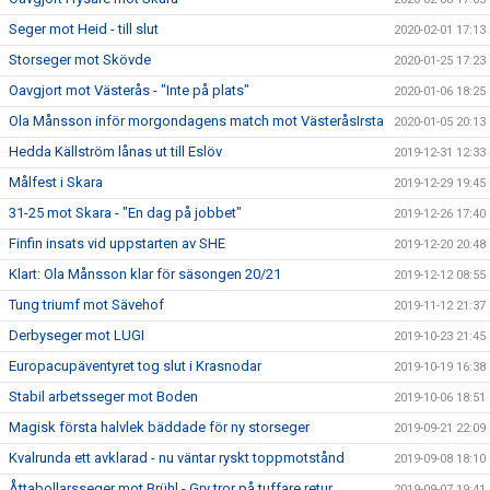
Seger mot Heid - till slut
2020-02-01 17:13
Storseger mot Skövde
2020-01-25 17:23
Oavgjort mot Västerås - "Inte på plats"
2020-01-06 18:25
Ola Månsson inför morgondagens match mot VästeråsIrsta
2020-01-05 20:13
Hedda Källström lånas ut till Eslöv
2019-12-31 12:33
Målfest i Skara
2019-12-29 19:45
31-25 mot Skara - "En dag på jobbet"
2019-12-26 17:40
Finfin insats vid uppstarten av SHE
2019-12-20 20:48
Klart: Ola Månsson klar för säsongen 20/21
2019-12-12 08:55
Tung triumf mot Sävehof
2019-11-12 21:37
Derbyseger mot LUGI
2019-10-23 21:45
Europacupäventyret tog slut i Krasnodar
2019-10-19 16:38
Stabil arbetsseger mot Boden
2019-10-06 18:51
Magisk första halvlek bäddade för ny storseger
2019-09-21 22:09
Kvalrunda ett avklarad - nu väntar ryskt toppmotstånd
2019-09-08 18:10
Åttabollarsseger mot Brühl - Gry tror på tuffare retur
2019-09-07 19:41