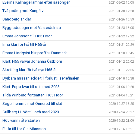
Evelina Källhage lämnar efter säsongen
2021-02-02 10:05
Två poäng mot Kungälv
2021-01-30 17:28
Sandberg är klar
2021-01-26 16:59
Ryggradsseger mot VästeråsIrsta
2021-01-23 18:05
Emma Jönsson till H65 Höör
2021-01-22 12:22
Irma klar för två till H65-år
2021-01-21 20:29
Emma Lindqvist blir proffs i Danmark
2021-01-20 18:45
Klart: H65 värvar Johanna Östblom
2021-01-12 20:02
Skretting klar för två nya H65-år
2021-01-11 22:55
Dyrbara missar ledde till förlust i seriefinalen
2021-01-10 16:38
Klart: Pripp kvar till och med 2023
2021-01-06 19:20
Tilda Winberg fortsätter i H65 Höör
2021-01-04 10:21
Seger hemma mot Önnered till slut
2020-12-27 16:25
Gullberg i Höör till och med 2023
2020-12-24 23:17
H65 vann i återstarten
2020-12-22 21:09
Ett år till för Ola Månsson
2020-12-16 18:21