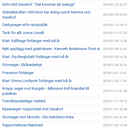
Inför H65-Sävehof: "Det kommer att svänga"
2019-01-22 23:57
Statistikkollen: H65 Höör har aldrig vunnit hemma mot
2019-01-20 02:46
Sävehof
Derbyseger inför storpublik
2019-01-12 18:19
Tack för allt Jonna Linnéll
2019-01-11 07:55
Klart: Källhage förlänger med två år
2019-01-09 13:58
Nytt upplägg med gästtränare - Kenneth Andersson först ut
2019-01-08 23:45
Klart: Gry Berghdahl förlänger med två år
2019-01-03 16:50
Storseger i Skånederbyt
2018-12-28 20:56
Fransson förlänger
2018-12-21 15:47
Klart: Emma Lindqvist förlänger med två år
2018-12-20 17:56
Knapp seger mot Kungälv - Månsson höll brandtal till
2018-11-14 21:30
publiken
Tremålsunderläge i halvtid
2018-11-11 18:10
Rysarseger i toppmötet mot Sävehof
2018-11-07 20:58
Storseger mot Skövde - Ola matchens lirare
2018-11-04 20:49
Supporterbuss Næstved
2018-11-02 14:44