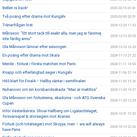
Bellen is back!
2025-02-15 01:41
Två poäng efter drama mot Kungälv
2025-02-09 20:31
Tränarfrågan löst
2024-12-20 17:32
Månsson: "Ett stort tack till exakt alla, men jag är fanimej
2024-12-10 20:03
inte färdig ännu"
Ola Månsson lämnar efter säsongen
2024-12-10 16:20
En poäng efter drama mot Skara
2024-11-13 21:22
Merde - förlust i första matchen mot Paris
2024-11-11 14:55
Knapp och efterlängtad seger i Kungälv
2024-11-06 21:14
H65 klart för Final4 – Hallby väntar i semifinalen
2024-11-05 15:26
Nuhanovic om sin korsbandsskada: "Man är maktlös"
2024-11-03 19:27
Ola Månsson om förlusterna, skadorna - och ATG Svenska
2024-11-03 13:29
Cupen
Inför VästeråsIrsta: Shoai Hallberg om Ligalandslaget,
2024-10-31 15:32
försvarsspel & storsegern mot Aranäs
Förlust (och totalseger) mot Skopje, men – we will always
2024-10-13 22:26
have Paris