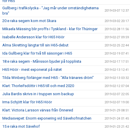
för H65
Gullberg i trafikolycka - "Jag mår under omständigheterna
2019-03-07 12:37
bra"
20:e raka segern kom mot Skara
2019-03-02 20:17
Mikaela Mässing blir proffs i Tyskland - klar för Thüringer
2019-02-28 11:56
Isabelle Andersson klar för H65 Höör
2019-02-27 09:59
Alma Skretting längtar till sin H65-debut
2019-02-25 22:44
Ida Gullberg klar för två till säsonger i H65
2019-02-19 07:41
18:e raka segern - Månsson bjuder på topplista
2019-02-17 17:51
H65 Höör - mest exponerat på nätet
2019-02-13 12:41
Tilda Winberg förlänger med H65 - "Alla tränares dröm"
2019-02-13 03:32
Klart: Thorleifsdóttir i H65 till och med 2020
2019-02-12 07:04
Julia Bardis skrivs in i truppen som backup
2019-02-07 22:05
Irma Schjött klar för H65 Höör
2019-02-07 19:00
Klart: Victoria Larsson värvas från Önnered
2019-01-29 08:51
Mediasvepet: Enorm exponering vid Sävehofmatchen
2019-01-24 01:45
15:e raka mot Sävehof
2019-01-23 21:42