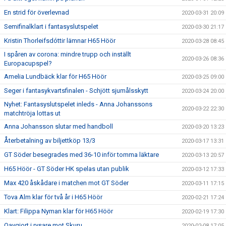
En strid för överlevnad
2020-03-31 20:09
Semifinalklart i fantasyslutspelet
2020-03-30 21:17
Kristin Thorleifsdóttir lämnar H65 Höör
2020-03-28 08:45
I spåren av corona: mindre trupp och inställt
2020-03-26 08:36
Europacupspel?
Amelia Lundbäck klar för H65 Höör
2020-03-25 09:00
Seger i fantasykvartsfinalen - Schjött sjumålsskytt
2020-03-24 20:00
Nyhet: Fantasyslutspelet inleds - Anna Johanssons
2020-03-22 22:30
matchtröja lottas ut
Anna Johansson slutar med handboll
2020-03-20 13:23
Återbetalning av biljettköp 13/3
2020-03-17 13:31
GT Söder besegrades med 36-10 inför tomma läktare
2020-03-13 20:57
H65 Höör - GT Söder HK spelas utan publik
2020-03-12 17:33
Max 420 åskådare i matchen mot GT Söder
2020-03-11 17:15
Tova Alm klar för två år i H65 Höör
2020-02-21 17:24
Klart: Filippa Nyman klar för H65 Höör
2020-02-19 17:30
Oavgjort i rysare mot Skuru
2020-02-08 17:05