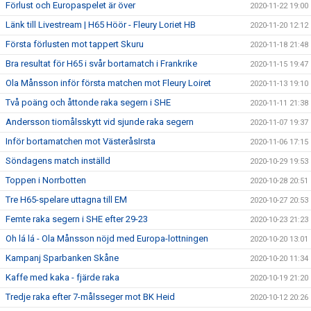
Förlust och Europaspelet är över
2020-11-22 19:00
Länk till Livestream | H65 Höör - Fleury Loriet HB
2020-11-20 12:12
Första förlusten mot tappert Skuru
2020-11-18 21:48
Bra resultat för H65 i svår bortamatch i Frankrike
2020-11-15 19:47
Ola Månsson inför första matchen mot Fleury Loiret
2020-11-13 19:10
Två poäng och åttonde raka segern i SHE
2020-11-11 21:38
Andersson tiomålsskytt vid sjunde raka segern
2020-11-07 19:37
Inför bortamatchen mot VästeråsIrsta
2020-11-06 17:15
Söndagens match inställd
2020-10-29 19:53
Toppen i Norrbotten
2020-10-28 20:51
Tre H65-spelare uttagna till EM
2020-10-27 20:53
Femte raka segern i SHE efter 29-23
2020-10-23 21:23
Oh lá lá - Ola Månsson nöjd med Europa-lottningen
2020-10-20 13:01
Kampanj Sparbanken Skåne
2020-10-20 11:34
Kaffe med kaka - fjärde raka
2020-10-19 21:20
Tredje raka efter 7-målsseger mot BK Heid
2020-10-12 20:26