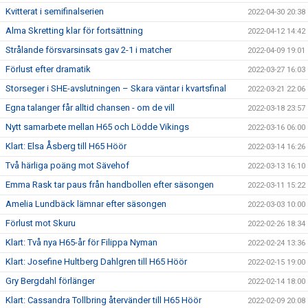
Kvitterat i semifinalserien
2022-04-30 20:38
Alma Skretting klar för fortsättning
2022-04-12 14:42
Strålande försvarsinsats gav 2-1 i matcher
2022-04-09 19:01
Förlust efter dramatik
2022-03-27 16:03
Storseger i SHE-avslutningen – Skara väntar i kvartsfinal
2022-03-21 22:06
Egna talanger får alltid chansen - om de vill
2022-03-18 23:57
Nytt samarbete mellan H65 och Lödde Vikings
2022-03-16 06:00
Klart: Elsa Åsberg till H65 Höör
2022-03-14 16:26
Två härliga poäng mot Sävehof
2022-03-13 16:10
Emma Rask tar paus från handbollen efter säsongen
2022-03-11 15:22
Amelia Lundbäck lämnar efter säsongen
2022-03-03 10:00
Förlust mot Skuru
2022-02-26 18:34
Klart: Två nya H65-år för Filippa Nyman
2022-02-24 13:36
Klart: Josefine Hultberg Dahlgren till H65 Höör
2022-02-15 19:00
Gry Bergdahl förlänger
2022-02-14 18:00
Klart: Cassandra Tollbring återvänder till H65 Höör
2022-02-09 20:08