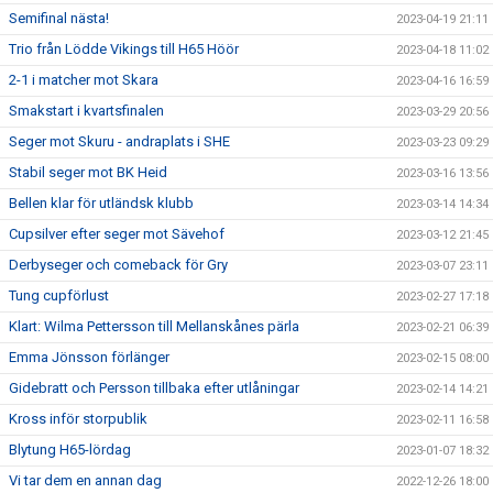
Semifinal nästa!
2023-04-19 21:11
Trio från Lödde Vikings till H65 Höör
2023-04-18 11:02
2-1 i matcher mot Skara
2023-04-16 16:59
Smakstart i kvartsfinalen
2023-03-29 20:56
Seger mot Skuru - andraplats i SHE
2023-03-23 09:29
Stabil seger mot BK Heid
2023-03-16 13:56
Bellen klar för utländsk klubb
2023-03-14 14:34
Cupsilver efter seger mot Sävehof
2023-03-12 21:45
Derbyseger och comeback för Gry
2023-03-07 23:11
Tung cupförlust
2023-02-27 17:18
Klart: Wilma Pettersson till Mellanskånes pärla
2023-02-21 06:39
Emma Jönsson förlänger
2023-02-15 08:00
Gidebratt och Persson tillbaka efter utlåningar
2023-02-14 14:21
Kross inför storpublik
2023-02-11 16:58
Blytung H65-lördag
2023-01-07 18:32
Vi tar dem en annan dag
2022-12-26 18:00