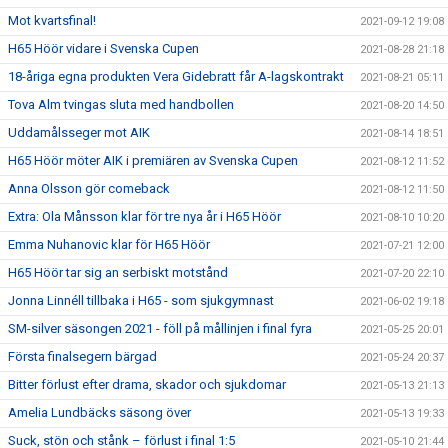
Mot kvartsfinal!
2021-09-12 19:08
H65 Höör vidare i Svenska Cupen
2021-08-28 21:18
18-åriga egna produkten Vera Gidebratt får A-lagskontrakt
2021-08-21 05:11
Tova Alm tvingas sluta med handbollen
2021-08-20 14:50
Uddamålsseger mot AIK
2021-08-14 18:51
H65 Höör möter AIK i premiären av Svenska Cupen
2021-08-12 11:52
Anna Olsson gör comeback
2021-08-12 11:50
Extra: Ola Månsson klar för tre nya år i H65 Höör
2021-08-10 10:20
Emma Nuhanovic klar för H65 Höör
2021-07-21 12:00
H65 Höör tar sig an serbiskt motstånd
2021-07-20 22:10
Jonna Linnéll tillbaka i H65 - som sjukgymnast
2021-06-02 19:18
SM-silver säsongen 2021 - föll på mållinjen i final fyra
2021-05-25 20:01
Första finalsegern bärgad
2021-05-24 20:37
Bitter förlust efter drama, skador och sjukdomar
2021-05-13 21:13
Amelia Lundbäcks säsong över
2021-05-13 19:33
Suck, stön och stånk – förlust i final 1:5
2021-05-10 21:44