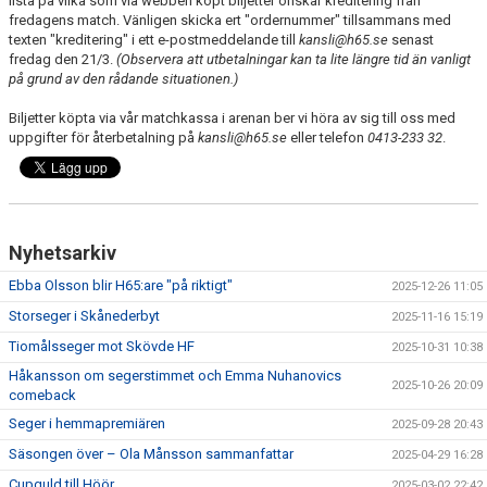
lista på vilka som via webben köpt biljetter önskar kreditering från
fredagens match. Vänligen skicka ert "ordernummer" tillsammans med
TRÄNINGSTIDER
texten "kreditering" i ett e-postmeddelande till
kansli@h65.se
senast
fredag den 21/3.
(Observera att utbetalningar kan ta lite längre tid än vanligt
på grund av den rådande situationen.)
TABELL
Biljetter köpta via vår matchkassa i arenan ber vi höra av sig till oss med
HANDBOLLSLIGANDAM.SE
uppgifter för återbetalning på
kansli@h65.se
eller telefon
0413-233 32
.
SPELSCHEMA
GAMEDAY-APPEN
Nyhetsarkiv
MATCHPROGRAM
Ebba Olsson blir H65:are "på riktigt"
2025-12-26 11:05
KONTAKT
Storseger i Skånederbyt
2025-11-16 15:19
Tiomålsseger mot Skövde HF
2025-10-31 10:38
Håkansson om segerstimmet och Emma Nuhanovics
2025-10-26 20:09
comeback
Seger i hemmapremiären
2025-09-28 20:43
Säsongen över – Ola Månsson sammanfattar
2025-04-29 16:28
Cupguld till Höör
2025-03-02 22:42