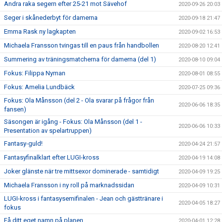
Andra raka segern efter 25-21 mot Sävehof
2020-09-26 20:03
Seger i skånederbyt för damerna
2020-09-18 21:47
Emma Rask ny lagkapten
2020-09-02 16:53
Michaela Fransson tvingas till en paus från handbollen
2020-08-20 12:41
Summering av träningsmatcherna för damerna (del 1)
2020-08-10 09:04
Fokus: Filippa Nyman
2020-08-01 08:55
Fokus: Amelia Lundbäck
2020-07-25 09:36
Fokus: Ola Månsson (del 2 - Ola svarar på frågor från
2020-06-06 18:35
fansen)
Säsongen är igång - Fokus: Ola Månsson (del 1 -
2020-06-06 10:33
Presentation av spelartruppen)
Fantasy-guld!
2020-04-24 21:57
Fantasyfinalklart efter LUGI-kross
2020-04-19 14:08
Joker glänste när tre mittsexor dominerade - samtidigt
2020-04-09 19:25
Michaela Fransson i ny roll på marknadssidan
2020-04-09 10:31
LUGI-kross i fantasysemifinalen - Jean och gästtränare i
2020-04-05 18:27
fokus
Få ditt eget namn på planen
2020-04-01 12:28