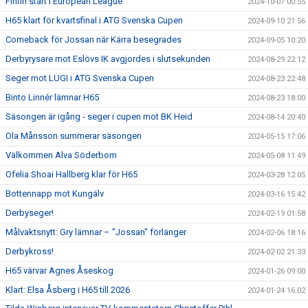
Finfin start i European League
2024-10-07 00:55
H65 klart för kvartsfinal i ATG Svenska Cupen
2024-09-10 21:56
Comeback för Jossan när Kärra besegrades
2024-09-05 10:20
Derbyrysare mot Eslövs IK avgjordes i slutsekunden
2024-08-29 22:12
Seger mot LUGI i ATG Svenska Cupen
2024-08-23 22:48
Binto Linnér lämnar H65
2024-08-23 18:00
Säsongen är igång - seger i cupen mot BK Heid
2024-08-14 20:40
Ola Månsson summerar säsongen
2024-05-15 17:06
Välkommen Alva Söderbom
2024-05-08 11:49
Ofelia Shoai Hallberg klar för H65
2024-03-28 12:05
Bottennapp mot Kungälv
2024-03-16 15:42
Derbyseger!
2024-02-19 01:58
Målvaktsnytt: Gry lämnar – "Jossan" förlänger
2024-02-06 18:16
Derbykross!
2024-02-02 21:33
H65 värvar Agnes Åseskog
2024-01-26 09:00
Klart: Elsa Åsberg i H65 till 2026
2024-01-24 16:02