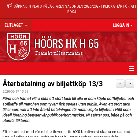
SÄKRA DIN PLATS PÅ LÄKTAREN SÄSONGEN 2026/2027 | KLICKA HÄR FÖR ATT
BOKA
ELITLAGET
LOGGA IN
HÖÖRS HK H 65
Framåt tillsammans
HEM
Återbetalning av biljettköp 13/3
<
>
2020-03-17 13:31
NYHETER
Först och främst vill vi rikta ett stort tack till alla er som köpte soffbiljetter och
soffkaffe till matchen som tyvärr fick spelas utan publik. Även ett stort tack
TRUPPEN
till er som valt att inte återfå betalningen för redan köpta biljetter. I H65 som
ideell förening betyder vår publik oerhört mycket. Ni stöttar oss, både på och
MATCHER
utanför läktaren.
Efter kontakt med vår e-biljettleverantör
AXS
behöver vi skapa en samlad
KALENDER