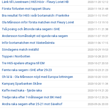
Länk till Livestream | H65 Höör - Fleury Loriet HB
2020-11-20 12:12
Första förlusten mot tappert Skuru
2020-11-18 21:48
Bra resultat för H65 i svår bortamatch i Frankrike
2020-11-15 19:47
Ola Månsson inför första matchen mot Fleury Loiret
2020-11-13 19:10
Två poäng och åttonde raka segern i SHE
2020-11-11 21:38
Andersson tiomålsskytt vid sjunde raka segern
2020-11-07 19:37
Inför bortamatchen mot VästeråsIrsta
2020-11-06 17:15
Söndagens match inställd
2020-10-29 19:53
Toppen i Norrbotten
2020-10-28 20:51
Tre H65-spelare uttagna till EM
2020-10-27 20:53
Femte raka segern i SHE efter 29-23
2020-10-23 21:23
Oh lá lá - Ola Månsson nöjd med Europa-lottningen
2020-10-20 13:01
Kampanj Sparbanken Skåne
2020-10-20 11:34
Kaffe med kaka - fjärde raka
2020-10-19 21:20
Tredje raka efter 7-målsseger mot BK Heid
2020-10-12 20:26
Andra raka segern efter 25-21 mot Sävehof
2020-09-26 20:03