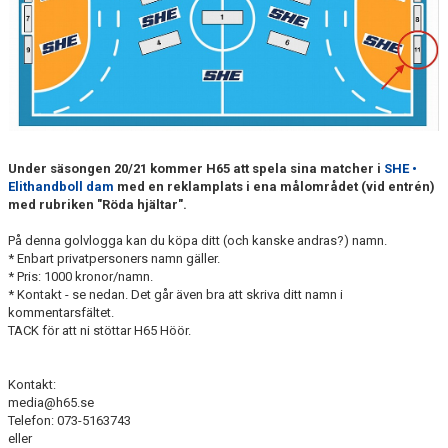
TRÄNINGSTIDER
TABELL
HANDBOLLSLIGANDAM.SE
SPELSCHEMA
Under säsongen 20/21 kommer H65 att spela sina matcher i
SHE •
Elithandboll dam
med en reklamplats i ena målområdet (vid entrén)
GAMEDAY-APPEN
med rubriken "Röda hjältar".
På denna golvlogga kan du köpa ditt (och kanske andras?) namn.
MATCHPROGRAM
* Enbart privatpersoners namn gäller.
* Pris: 1000 kronor/namn.
KONTAKT
* Kontakt - se nedan. Det går även bra att skriva ditt namn i
kommentarsfältet.
TACK för att ni stöttar H65 Höör.
Kontakt:
media@h65.se
Telefon: 073-5163743
eller