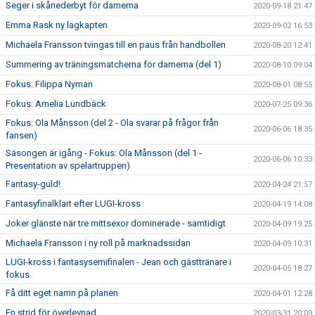
Seger i skånederbyt för damerna
2020-09-18 21:47
Emma Rask ny lagkapten
2020-09-02 16:53
Michaela Fransson tvingas till en paus från handbollen
2020-08-20 12:41
Summering av träningsmatcherna för damerna (del 1)
2020-08-10 09:04
Fokus: Filippa Nyman
2020-08-01 08:55
Fokus: Amelia Lundbäck
2020-07-25 09:36
Fokus: Ola Månsson (del 2 - Ola svarar på frågor från
2020-06-06 18:35
fansen)
Säsongen är igång - Fokus: Ola Månsson (del 1 -
2020-06-06 10:33
Presentation av spelartruppen)
Fantasy-guld!
2020-04-24 21:57
Fantasyfinalklart efter LUGI-kross
2020-04-19 14:08
Joker glänste när tre mittsexor dominerade - samtidigt
2020-04-09 19:25
Michaela Fransson i ny roll på marknadssidan
2020-04-09 10:31
LUGI-kross i fantasysemifinalen - Jean och gästtränare i
2020-04-05 18:27
fokus
Få ditt eget namn på planen
2020-04-01 12:28
En strid för överlevnad
2020-03-31 20:09