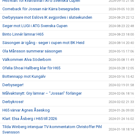
H65 klart för kvartsfinal i ATG Svenska Cupen
2024-09-10 21:56
Comeback för Jossan när Kärra besegrades
2024-09-05 10:20
Derbyrysare mot Eslövs IK avgjordes i slutsekunden
2024-08-29 22:12
Seger mot LUGI i ATG Svenska Cupen
2024-08-23 22:48
Binto Linnér lämnar H65
2024-08-23 18:00
Säsongen är igång - seger i cupen mot BK Heid
2024-08-14 20:40
Ola Månsson summerar säsongen
2024-05-15 17:06
Välkommen Alva Söderbom
2024-05-08 11:49
Ofelia Shoai Hallberg klar för H65
2024-03-28 12:05
Bottennapp mot Kungälv
2024-03-16 15:42
Derbyseger!
2024-02-19 01:58
Målvaktsnytt: Gry lämnar – "Jossan" förlänger
2024-02-06 18:16
Derbykross!
2024-02-02 21:33
H65 värvar Agnes Åseskog
2024-01-26 09:00
Klart: Elsa Åsberg i H65 till 2026
2024-01-24 16:02
Tilda Winberg intervjuar TV-kommentatorn Christoffer Pihl
2024-01-18 18:14
Svensson