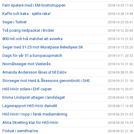
Fem spelare med i EM-bruttotruppen
2018-10-29 17:45
Kaffe och kaka - sjätte raka!
2018-10-28 19:48
Seger i Turkiet
2018-10-23 20:41
Två poäng nedpackat i Boden
2018-10-16 20:40
800 mil och två matcher att avverka
2018-10-15 21:53
Seger med 31-25 mot Muratpasa Belediyesi SK
2018-10-13 20:20
Dags för vår 51:a Europacupmatch
2018-10-11 20:32
Niomålsseger mot Västerås
2018-10-10 21:50
Amanda Andersson lånas ut till Eslöv
2018-09-28 01:09
Storseger mot Heid & Åkessons genombrott i SHE
2018-09-21 21:18
H65 Höör vidare i EHF-cupen
2018-09-15 20:07
Emma Lindqvist uttagen i landslaget
2018-09-04 13:38
Lägesrapport H65 Höör damelit
2018-08-17 14:40
H65 Höör i topp i färsk mediamätning
2018-06-29 01:53
Alma Skretting klar för H65 Höör
2018-04-26 19:24
Förlust i semifinal tre
2018-04-25 21:18