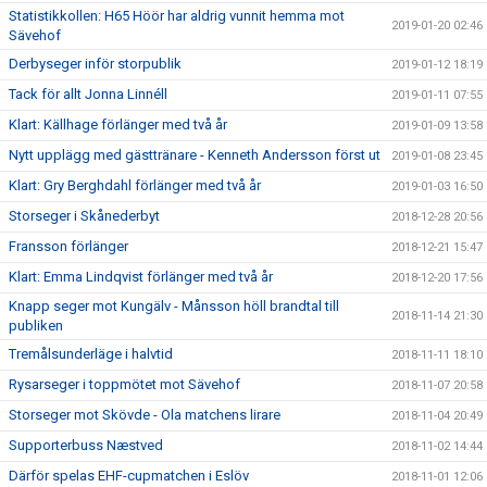
Statistikkollen: H65 Höör har aldrig vunnit hemma mot
2019-01-20 02:46
Sävehof
Derbyseger inför storpublik
2019-01-12 18:19
Tack för allt Jonna Linnéll
2019-01-11 07:55
Klart: Källhage förlänger med två år
2019-01-09 13:58
Nytt upplägg med gästtränare - Kenneth Andersson först ut
2019-01-08 23:45
Klart: Gry Berghdahl förlänger med två år
2019-01-03 16:50
Storseger i Skånederbyt
2018-12-28 20:56
Fransson förlänger
2018-12-21 15:47
Klart: Emma Lindqvist förlänger med två år
2018-12-20 17:56
Knapp seger mot Kungälv - Månsson höll brandtal till
2018-11-14 21:30
publiken
Tremålsunderläge i halvtid
2018-11-11 18:10
Rysarseger i toppmötet mot Sävehof
2018-11-07 20:58
Storseger mot Skövde - Ola matchens lirare
2018-11-04 20:49
Supporterbuss Næstved
2018-11-02 14:44
Därför spelas EHF-cupmatchen i Eslöv
2018-11-01 12:06