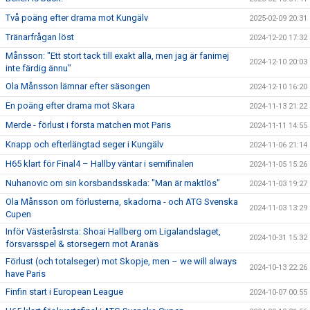
Två poäng efter drama mot Kungälv
2025-02-09 20:31
Tränarfrågan löst
2024-12-20 17:32
Månsson: "Ett stort tack till exakt alla, men jag är fanimej
2024-12-10 20:03
inte färdig ännu"
Ola Månsson lämnar efter säsongen
2024-12-10 16:20
En poäng efter drama mot Skara
2024-11-13 21:22
Merde - förlust i första matchen mot Paris
2024-11-11 14:55
Knapp och efterlängtad seger i Kungälv
2024-11-06 21:14
H65 klart för Final4 – Hallby väntar i semifinalen
2024-11-05 15:26
Nuhanovic om sin korsbandsskada: "Man är maktlös"
2024-11-03 19:27
Ola Månsson om förlusterna, skadorna - och ATG Svenska
2024-11-03 13:29
Cupen
Inför VästeråsIrsta: Shoai Hallberg om Ligalandslaget,
2024-10-31 15:32
försvarsspel & storsegern mot Aranäs
Förlust (och totalseger) mot Skopje, men – we will always
2024-10-13 22:26
have Paris
Finfin start i European League
2024-10-07 00:55