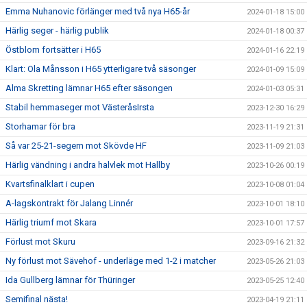
Emma Nuhanovic förlänger med två nya H65-år
2024-01-18 15:00
Härlig seger - härlig publik
2024-01-18 00:37
Östblom fortsätter i H65
2024-01-16 22:19
Klart: Ola Månsson i H65 ytterligare två säsonger
2024-01-09 15:09
Alma Skretting lämnar H65 efter säsongen
2024-01-03 05:31
Stabil hemmaseger mot VästeråsIrsta
2023-12-30 16:29
Storhamar för bra
2023-11-19 21:31
Så var 25-21-segern mot Skövde HF
2023-11-09 21:03
Härlig vändning i andra halvlek mot Hallby
2023-10-26 00:19
Kvartsfinalklart i cupen
2023-10-08 01:04
A-lagskontrakt för Jalang Linnér
2023-10-01 18:10
Härlig triumf mot Skara
2023-10-01 17:57
Förlust mot Skuru
2023-09-16 21:32
Ny förlust mot Sävehof - underläge med 1-2 i matcher
2023-05-26 21:03
Ida Gullberg lämnar för Thüringer
2023-05-25 12:40
Semifinal nästa!
2023-04-19 21:11