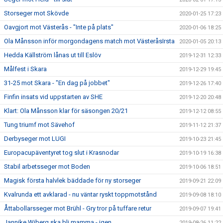
Storseger mot Skövde
2020-01-25 17:23
Oavgjort mot Västerås - "Inte på plats"
2020-01-06 18:25
Ola Månsson inför morgondagens match mot VästeråsIrsta
2020-01-05 20:13
Hedda Källström lånas ut till Eslöv
2019-12-31 12:33
Målfest i Skara
2019-12-29 19:45
31-25 mot Skara - "En dag på jobbet"
2019-12-26 17:40
Finfin insats vid uppstarten av SHE
2019-12-20 20:48
Klart: Ola Månsson klar för säsongen 20/21
2019-12-12 08:55
Tung triumf mot Sävehof
2019-11-12 21:37
Derbyseger mot LUGI
2019-10-23 21:45
Europacupäventyret tog slut i Krasnodar
2019-10-19 16:38
Stabil arbetsseger mot Boden
2019-10-06 18:51
Magisk första halvlek bäddade för ny storseger
2019-09-21 22:09
Kvalrunda ett avklarad - nu väntar ryskt toppmotstånd
2019-09-08 18:10
Åttabollarsseger mot Brühl - Gry tror på tuffare retur
2019-09-07 19:41
Jannike Wiberg ska bli mamma - igen
2019-08-26 11:22