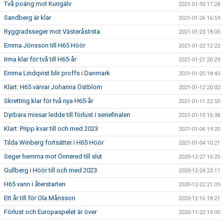
Två poäng mot Kungälv
2021-01-30 17:28
Sandberg är klar
2021-01-26 16:59
Ryggradsseger mot VästeråsIrsta
2021-01-23 18:05
Emma Jönsson till H65 Höör
2021-01-22 12:22
Irma klar för två till H65-år
2021-01-21 20:29
Emma Lindqvist blir proffs i Danmark
2021-01-20 18:45
Klart: H65 värvar Johanna Östblom
2021-01-12 20:02
Skretting klar för två nya H65-år
2021-01-11 22:55
Dyrbara missar ledde till förlust i seriefinalen
2021-01-10 16:38
Klart: Pripp kvar till och med 2023
2021-01-06 19:20
Tilda Winberg fortsätter i H65 Höör
2021-01-04 10:21
Seger hemma mot Önnered till slut
2020-12-27 16:25
Gullberg i Höör till och med 2023
2020-12-24 23:17
H65 vann i återstarten
2020-12-22 21:09
Ett år till för Ola Månsson
2020-12-16 18:21
Förlust och Europaspelet är över
2020-11-22 19:00