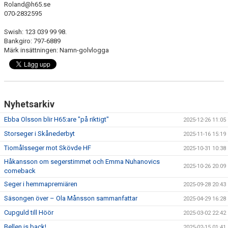
Roland@h65.se
070-2832595
Swish: 123 039 99 98.
Bankgiro: 797-6889
Märk insättningen: Namn-golvlogga
Nyhetsarkiv
Ebba Olsson blir H65:are "på riktigt"
2025-12-26 11:05
Storseger i Skånederbyt
2025-11-16 15:19
Tiomålsseger mot Skövde HF
2025-10-31 10:38
Håkansson om segerstimmet och Emma Nuhanovics
2025-10-26 20:09
comeback
Seger i hemmapremiären
2025-09-28 20:43
Säsongen över – Ola Månsson sammanfattar
2025-04-29 16:28
Cupguld till Höör
2025-03-02 22:42
Bellen is back!
2025-02-15 01:41