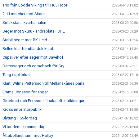
Trio från Lödde Vikings till H65 Höör
2023-04-18 11:02
2-1 i matcher mot Skara
2023-04-16 16:59
Smakstart i kvartsfinalen
2023-03-29 20:56
Seger mot Skuru - andraplats i SHE
2023-03-23 09:29
Stabil seger mot BK Heid
2023-03-16 13:56
Bellen klar för utländsk klubb
2023-03-14 14:34
Cupsilver efter seger mot Sävehof
2023-03-12 21:45
Derbyseger och comeback för Gry
2023-03-07 23:11
Tung cupförlust
2023-02-27 17:18
Klart: Wilma Pettersson till Mellanskånes pärla
2023-02-21 06:39
Emma Jönsson förlänger
2023-02-15 08:00
Gidebratt och Persson tillbaka efter utlåningar
2023-02-14 14:21
Kross inför storpublik
2023-02-11 16:58
Blytung H65-lördag
2023-01-07 18:32
Vi tar dem en annan dag
2022-12-26 18:00
Åttabollarstriumf mot Hallby
2022-12-07 21:49