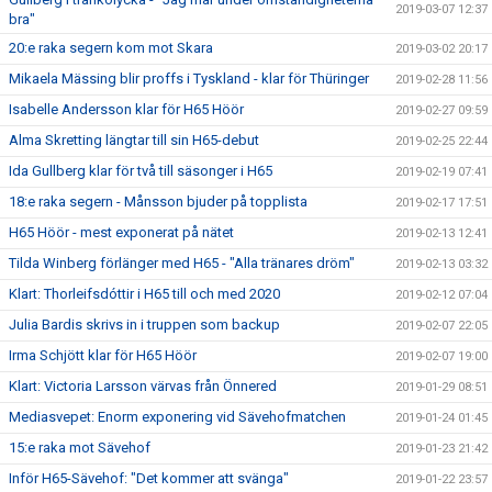
2019-03-07 12:37
bra"
20:e raka segern kom mot Skara
2019-03-02 20:17
Mikaela Mässing blir proffs i Tyskland - klar för Thüringer
2019-02-28 11:56
Isabelle Andersson klar för H65 Höör
2019-02-27 09:59
Alma Skretting längtar till sin H65-debut
2019-02-25 22:44
Ida Gullberg klar för två till säsonger i H65
2019-02-19 07:41
18:e raka segern - Månsson bjuder på topplista
2019-02-17 17:51
H65 Höör - mest exponerat på nätet
2019-02-13 12:41
Tilda Winberg förlänger med H65 - "Alla tränares dröm"
2019-02-13 03:32
Klart: Thorleifsdóttir i H65 till och med 2020
2019-02-12 07:04
Julia Bardis skrivs in i truppen som backup
2019-02-07 22:05
Irma Schjött klar för H65 Höör
2019-02-07 19:00
Klart: Victoria Larsson värvas från Önnered
2019-01-29 08:51
Mediasvepet: Enorm exponering vid Sävehofmatchen
2019-01-24 01:45
15:e raka mot Sävehof
2019-01-23 21:42
Inför H65-Sävehof: "Det kommer att svänga"
2019-01-22 23:57