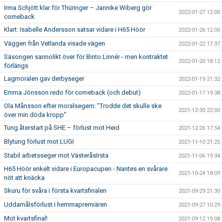
Irma Schjött klar för Thüringer – Jannike Wiberg gör
2022-01-27 12:00
comeback
Klart: Isabelle Andersson satsar vidare i H65 Höör
2022-01-26 12:00
Väggen från Vetlanda visade vägen
2022-01-22 17:37
Säsongen sannolikt över för Binto Linnér - men kontraktet
2022-01-20 18:12
förlängs
Lagmoralen gav derbyseger
2022-01-19 21:32
Emma Jönsson redo för comeback (och debut)
2022-01-17 19:38
Ola Månsson efter moralsegern: "Trodde det skulle ske
2021-12-30 22:00
över min döda kropp"
Tung återstart på SHE – förlust mot Heid
2021-12-26 17:54
Blytung förlust mot LUGI
2021-11-10 21:25
Stabil arbetsseger mot VästeråsIrsta
2021-11-06 19:34
H65 Höör enkelt vidare i Europacupen - Nantes en svårare
2021-10-24 18:09
nöt att knäcka
Skuru för svåra i första kvartsfinalen
2021-09-29 21:30
Uddamålsförlust i hemmapremiären
2021-09-27 10:29
Mot kvartsfinal!
2021-09-12 19:08