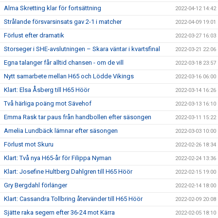
Alma Skretting klar för fortsättning
2022-04-12 14:42
Strålande försvarsinsats gav 2-1 i matcher
2022-04-09 19:01
Förlust efter dramatik
2022-03-27 16:03
Storseger i SHE-avslutningen – Skara väntar i kvartsfinal
2022-03-21 22:06
Egna talanger får alltid chansen - om de vill
2022-03-18 23:57
Nytt samarbete mellan H65 och Lödde Vikings
2022-03-16 06:00
Klart: Elsa Åsberg till H65 Höör
2022-03-14 16:26
Två härliga poäng mot Sävehof
2022-03-13 16:10
Emma Rask tar paus från handbollen efter säsongen
2022-03-11 15:22
Amelia Lundbäck lämnar efter säsongen
2022-03-03 10:00
Förlust mot Skuru
2022-02-26 18:34
Klart: Två nya H65-år för Filippa Nyman
2022-02-24 13:36
Klart: Josefine Hultberg Dahlgren till H65 Höör
2022-02-15 19:00
Gry Bergdahl förlänger
2022-02-14 18:00
Klart: Cassandra Tollbring återvänder till H65 Höör
2022-02-09 20:08
Sjätte raka segern efter 36-24 mot Kärra
2022-02-05 18:10