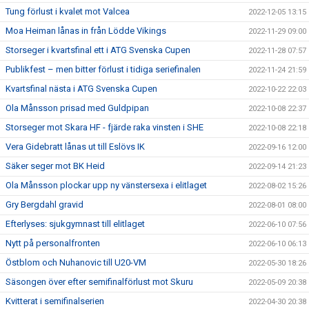
Tung förlust i kvalet mot Valcea
2022-12-05 13:15
Moa Heiman lånas in från Lödde Vikings
2022-11-29 09:00
Storseger i kvartsfinal ett i ATG Svenska Cupen
2022-11-28 07:57
Publikfest – men bitter förlust i tidiga seriefinalen
2022-11-24 21:59
Kvartsfinal nästa i ATG Svenska Cupen
2022-10-22 22:03
Ola Månsson prisad med Guldpipan
2022-10-08 22:37
Storseger mot Skara HF - fjärde raka vinsten i SHE
2022-10-08 22:18
Vera Gidebratt lånas ut till Eslövs IK
2022-09-16 12:00
Säker seger mot BK Heid
2022-09-14 21:23
Ola Månsson plockar upp ny vänstersexa i elitlaget
2022-08-02 15:26
Gry Bergdahl gravid
2022-08-01 08:00
Efterlyses: sjukgymnast till elitlaget
2022-06-10 07:56
Nytt på personalfronten
2022-06-10 06:13
Östblom och Nuhanovic till U20-VM
2022-05-30 18:26
Säsongen över efter semifinalförlust mot Skuru
2022-05-09 20:38
Kvitterat i semifinalserien
2022-04-30 20:38