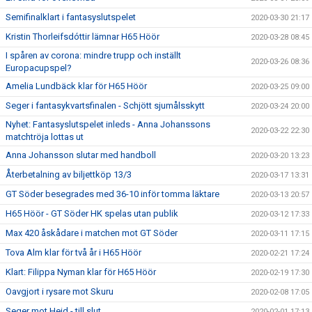
Semifinalklart i fantasyslutspelet
2020-03-30 21:17
Kristin Thorleifsdóttir lämnar H65 Höör
2020-03-28 08:45
I spåren av corona: mindre trupp och inställt
2020-03-26 08:36
Europacupspel?
Amelia Lundbäck klar för H65 Höör
2020-03-25 09:00
Seger i fantasykvartsfinalen - Schjött sjumålsskytt
2020-03-24 20:00
Nyhet: Fantasyslutspelet inleds - Anna Johanssons
2020-03-22 22:30
matchtröja lottas ut
Anna Johansson slutar med handboll
2020-03-20 13:23
Återbetalning av biljettköp 13/3
2020-03-17 13:31
GT Söder besegrades med 36-10 inför tomma läktare
2020-03-13 20:57
H65 Höör - GT Söder HK spelas utan publik
2020-03-12 17:33
Max 420 åskådare i matchen mot GT Söder
2020-03-11 17:15
Tova Alm klar för två år i H65 Höör
2020-02-21 17:24
Klart: Filippa Nyman klar för H65 Höör
2020-02-19 17:30
Oavgjort i rysare mot Skuru
2020-02-08 17:05
Seger mot Heid - till slut
2020-02-01 17:13