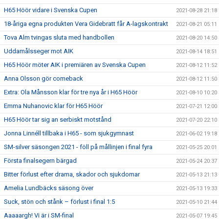
H65 Höör vidare i Svenska Cupen
2021-08-28 21:18
18-åriga egna produkten Vera Gidebratt får A-lagskontrakt
2021-08-21 05:11
Tova Alm tvingas sluta med handbollen
2021-08-20 14:50
Uddamålsseger mot AIK
2021-08-14 18:51
H65 Höör möter AIK i premiären av Svenska Cupen
2021-08-12 11:52
Anna Olsson gör comeback
2021-08-12 11:50
Extra: Ola Månsson klar för tre nya år i H65 Höör
2021-08-10 10:20
Emma Nuhanovic klar för H65 Höör
2021-07-21 12:00
H65 Höör tar sig an serbiskt motstånd
2021-07-20 22:10
Jonna Linnéll tillbaka i H65 - som sjukgymnast
2021-06-02 19:18
SM-silver säsongen 2021 - föll på mållinjen i final fyra
2021-05-25 20:01
Första finalsegern bärgad
2021-05-24 20:37
Bitter förlust efter drama, skador och sjukdomar
2021-05-13 21:13
Amelia Lundbäcks säsong över
2021-05-13 19:33
Suck, stön och stånk – förlust i final 1:5
2021-05-10 21:44
Aaaaargh! Vi är i SM-final
2021-05-07 19:45