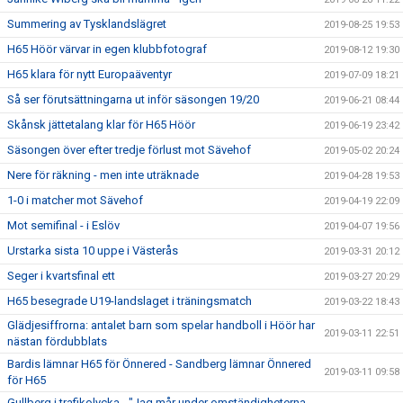
Summering av Tysklandslägret
2019-08-25 19:53
H65 Höör värvar in egen klubbfotograf
2019-08-12 19:30
H65 klara för nytt Europaäventyr
2019-07-09 18:21
Så ser förutsättningarna ut inför säsongen 19/20
2019-06-21 08:44
Skånsk jättetalang klar för H65 Höör
2019-06-19 23:42
Säsongen över efter tredje förlust mot Sävehof
2019-05-02 20:24
Nere för räkning - men inte uträknade
2019-04-28 19:53
1-0 i matcher mot Sävehof
2019-04-19 22:09
Mot semifinal - i Eslöv
2019-04-07 19:56
Urstarka sista 10 uppe i Västerås
2019-03-31 20:12
Seger i kvartsfinal ett
2019-03-27 20:29
H65 besegrade U19-landslaget i träningsmatch
2019-03-22 18:43
Glädjesiffrorna: antalet barn som spelar handboll i Höör har
2019-03-11 22:51
nästan fördubblats
Bardis lämnar H65 för Önnered - Sandberg lämnar Önnered
2019-03-11 09:58
för H65
Gullberg i trafikolycka - "Jag mår under omständigheterna