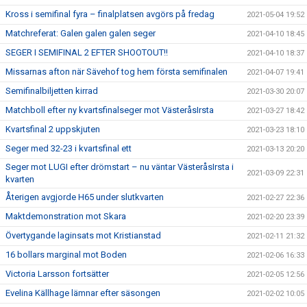
Kross i semifinal fyra – finalplatsen avgörs på fredag
2021-05-04 19:52
Matchreferat: Galen galen galen seger
2021-04-10 18:45
SEGER I SEMIFINAL 2 EFTER SHOOTOUT!!
2021-04-10 18:37
Missarnas afton när Sävehof tog hem första semifinalen
2021-04-07 19:41
Semifinalbiljetten kirrad
2021-03-30 20:07
Matchboll efter ny kvartsfinalseger mot VästeråsIrsta
2021-03-27 18:42
Kvartsfinal 2 uppskjuten
2021-03-23 18:10
Seger med 32-23 i kvartsfinal ett
2021-03-13 20:20
Seger mot LUGI efter drömstart – nu väntar VästeråsIrsta i
2021-03-09 22:31
kvarten
Återigen avgjorde H65 under slutkvarten
2021-02-27 22:36
Maktdemonstration mot Skara
2021-02-20 23:39
Övertygande laginsats mot Kristianstad
2021-02-11 21:32
16 bollars marginal mot Boden
2021-02-06 16:33
Victoria Larsson fortsätter
2021-02-05 12:56
Evelina Källhage lämnar efter säsongen
2021-02-02 10:05