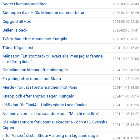
Seger i hemmapremiären
2025-09-28 20:43
Säsongen över – Ola Månsson sammanfattar
2025-04-29 16:28
Cupguld till Höör
2025-03-02 22:42
Bellen is back!
2025-02-15 01:41
Två poäng efter drama mot Kungälv
2025-02-09 20:31
Tränarfrågan löst
2024-12-20 17:32
Månsson: "Ett stort tack till exakt alla, men jag är fanimej
2024-12-10 20:03
inte färdig ännu"
Ola Månsson lämnar efter säsongen
2024-12-10 16:20
En poäng efter drama mot Skara
2024-11-13 21:22
Merde - förlust i första matchen mot Paris
2024-11-11 14:55
Knapp och efterlängtad seger i Kungälv
2024-11-06 21:14
H65 klart för Final4 – Hallby väntar i semifinalen
2024-11-05 15:26
Nuhanovic om sin korsbandsskada: "Man är maktlös"
2024-11-03 19:27
Ola Månsson om förlusterna, skadorna - och ATG Svenska
2024-11-03 13:29
Cupen
Inför VästeråsIrsta: Shoai Hallberg om Ligalandslaget,
2024-10-31 15:32