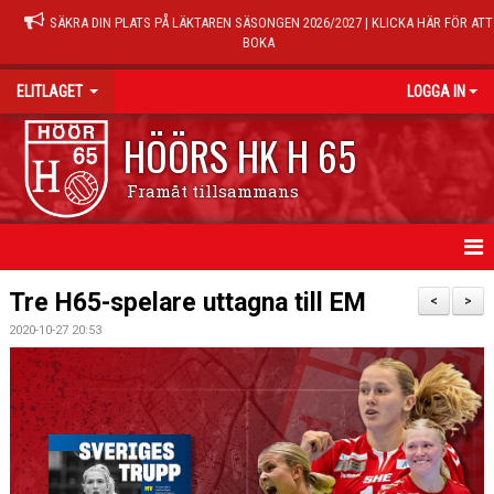
SÄKRA DIN PLATS PÅ LÄKTAREN SÄSONGEN 2026/2027 | KLICKA HÄR FÖR ATT
BOKA
ELITLAGET
LOGGA IN
HÖÖRS HK H 65
Framåt tillsammans
HEM
Tre H65-spelare uttagna till EM
<
>
2020-10-27 20:53
NYHETER
TRUPPEN
MATCHER
KALENDER