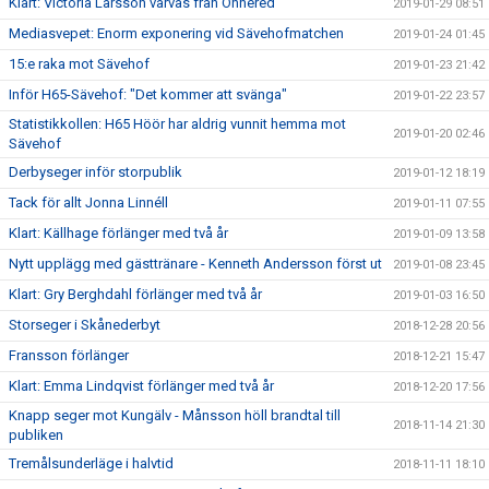
Klart: Victoria Larsson värvas från Önnered
2019-01-29 08:51
Mediasvepet: Enorm exponering vid Sävehofmatchen
2019-01-24 01:45
15:e raka mot Sävehof
2019-01-23 21:42
Inför H65-Sävehof: "Det kommer att svänga"
2019-01-22 23:57
Statistikkollen: H65 Höör har aldrig vunnit hemma mot
2019-01-20 02:46
Sävehof
Derbyseger inför storpublik
2019-01-12 18:19
Tack för allt Jonna Linnéll
2019-01-11 07:55
Klart: Källhage förlänger med två år
2019-01-09 13:58
Nytt upplägg med gästtränare - Kenneth Andersson först ut
2019-01-08 23:45
Klart: Gry Berghdahl förlänger med två år
2019-01-03 16:50
Storseger i Skånederbyt
2018-12-28 20:56
Fransson förlänger
2018-12-21 15:47
Klart: Emma Lindqvist förlänger med två år
2018-12-20 17:56
Knapp seger mot Kungälv - Månsson höll brandtal till
2018-11-14 21:30
publiken
Tremålsunderläge i halvtid
2018-11-11 18:10