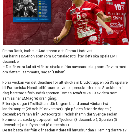
TRÄNINGSTIDER
TABELL
HANDBOLLSLIGANDAM.SE
SPELSCHEMA
Emma Rask, Isabelle Andersson och Emma Lindqvist.
Där har ni H65-trion som (om Coronaläget tillåter det) ska spela EM i
GAMEDAY-APPEN
december.
– Det är extra kul att vi är tre stycken från nuvarande lag som får vara med
om detta tillsammans, säger "Linkan".
MATCHPROGRAM
Förra veckan var det deadline för att skicka in bruttotruppen på 35 spelare
KONTAKT
till Europeiska Handbollförbundet, vid en presskonferens i Stockholm i
dag berättade förbundskaptenen Tomas Axnér vilka 19 av dem som
samlas när EM-lägret drar igång.
Efter sju dagar i Trollhättan, där Ungern bland annat väntar i två
landskamper (28 och 29 november), går på den åttonde dagen (1
december) färjan från Göteborg till Fredrikshamn där Sverige sedan
kommer att spela gruppspel mot Tjeckien (3 december), Spanien (5
december) och Ryssland (8 december).
De tre bästa därifrån går sedan vidare till huvudrundan i Herning där tre av