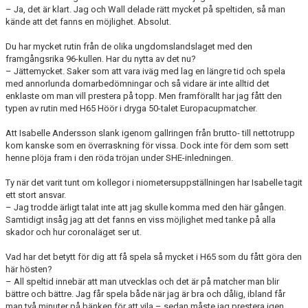
– Ja, det är klart. Jag och Wall delade rätt mycket på speltiden, så man
kände att det fanns en möjlighet. Absolut.
Du har mycket rutin från de olika ungdomslandslaget med den
framgångsrika 96-kullen. Har du nytta av det nu?
– Jättemycket. Saker som att vara iväg med lag en längre tid och spela
med annorlunda domarbedömningar och så vidare är inte alltid det
enklaste om man vill prestera på topp. Men framförallt har jag fått den
typen av rutin med H65 Höör i dryga 50-talet Europacupmatcher.
Att Isabelle Andersson slank igenom gallringen från brutto- till nettotrupp
kom kanske som en överraskning för vissa. Dock inte för dem som sett
henne plöja fram i den röda tröjan under SHE-inledningen.
Ty när det varit tunt om kollegor i niometersuppställningen har Isabelle tagit
ett stort ansvar.
– Jag trodde ärligt talat inte att jag skulle komma med den här gången.
Samtidigt insåg jag att det fanns en viss möjlighet med tanke på alla
skador och hur coronaläget ser ut.
Vad har det betytt för dig att få spela så mycket i H65 som du fått göra den
här hösten?
– All speltid innebär att man utvecklas och det är på matcher man blir
bättre och bättre. Jag får spela både när jag är bra och dålig, ibland får
man två minuter på bänken för att vila – sedan måste jag prestera igen.