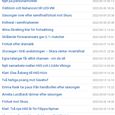
Nytt på personalfronten
2022-06-10 06:13
Östblom och Nuhanovic till U20-VM
2022-05-30 18:26
Säsongen över efter semifinalförlust mot Skuru
2022-05-09 20:38
Kvitterat i semifinalserien
2022-04-30 20:38
Alma Skretting klar för fortsättning
2022-04-12 14:42
Strålande försvarsinsats gav 2-1 i matcher
2022-04-09 19:01
Förlust efter dramatik
2022-03-27 16:03
Storseger i SHE-avslutningen – Skara väntar i kvartsfinal
2022-03-21 22:06
Egna talanger får alltid chansen - om de vill
2022-03-18 23:57
Nytt samarbete mellan H65 och Lödde Vikings
2022-03-16 06:00
Klart: Elsa Åsberg till H65 Höör
2022-03-14 16:26
Två härliga poäng mot Sävehof
2022-03-13 16:10
Emma Rask tar paus från handbollen efter säsongen
2022-03-11 15:22
Amelia Lundbäck lämnar efter säsongen
2022-03-03 10:00
Förlust mot Skuru
2022-02-26 18:34
Klart: Två nya H65-år för Filippa Nyman
2022-02-24 13:36