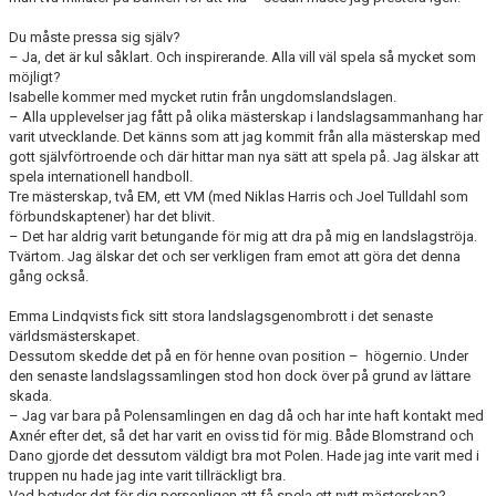
Du måste pressa sig själv?
– Ja, det är kul såklart. Och inspirerande. Alla vill väl spela så mycket som
möjligt?
Isabelle kommer med mycket rutin från ungdomslandslagen.
– Alla upplevelser jag fått på olika mästerskap i landslagsammanhang har
varit utvecklande. Det känns som att jag kommit från alla mästerskap med
gott självförtroende och där hittar man nya sätt att spela på. Jag älskar att
spela internationell handboll.
Tre mästerskap, två EM, ett VM (med Niklas Harris och Joel Tulldahl som
förbundskaptener) har det blivit.
– Det har aldrig varit betungande för mig att dra på mig en landslagströja.
Tvärtom. Jag älskar det och ser verkligen fram emot att göra det denna
gång också.
Emma Lindqvists fick sitt stora landslagsgenombrott i det senaste
världsmästerskapet.
Dessutom skedde det på en för henne ovan position – högernio. Under
den senaste landslagssamlingen stod hon dock över på grund av lättare
skada.
– Jag var bara på Polensamlingen en dag då och har inte haft kontakt med
Axnér efter det, så det har varit en oviss tid för mig. Både Blomstrand och
Dano gjorde det dessutom väldigt bra mot Polen. Hade jag inte varit med i
truppen nu hade jag inte varit tillräckligt bra.
Vad betyder det för dig personligen att få spela ett nytt mästerskap?