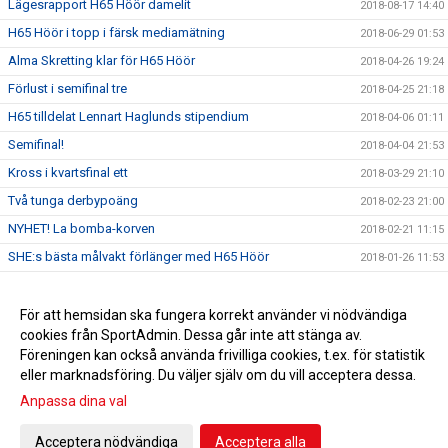
Lägesrapport H65 Höör damelit
2018-08-17 14:40
H65 Höör i topp i färsk mediamätning
2018-06-29 01:53
Alma Skretting klar för H65 Höör
2018-04-26 19:24
Förlust i semifinal tre
2018-04-25 21:18
H65 tilldelat Lennart Haglunds stipendium
2018-04-06 01:11
Semifinal!
2018-04-04 21:53
Kross i kvartsfinal ett
2018-03-29 21:10
Två tunga derbypoäng
2018-02-23 21:00
NYHET! La bomba-korven
2018-02-21 11:15
SHE:s bästa målvakt förlänger med H65 Höör
2018-01-26 11:53
Förlust mot Larvik
2018-01-26 11:35
Ola Månsson klar för H65 nästa säsong
För att hemsidan ska fungera korrekt använder vi nödvändiga
2018-01-26 11:34
cookies från SportAdmin. Dessa går inte att stänga av.
Anna Olsson förlänger med H65 Höör
2018-01-26 11:30
Föreningen kan också använda frivilliga cookies, t.ex. för statistik
eller marknadsföring. Du väljer själv om du vill acceptera dessa.
Anpassa dina val
Cookie-inställningar
Gå till Webbversion
Acceptera nödvändiga
Acceptera alla