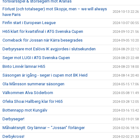
försvarsspel & storsegern mot Aranäs
Förlust (och totalseger) mot Skopje, men – we will always
2024-10-13 22:26
have Paris
Finfin start i European League
2024-10-07 00:55
H65 klart för kvartsfinal i ATG Svenska Cupen
2024-09-10 21:56
Comeback för Jossan när Kärra besegrades
2024-09-05 10:20
Derbyrysare mot Eslövs IK avgjordes i slutsekunden
2024-08-29 22:12
Seger mot LUGI i ATG Svenska Cupen
2024-08-23 22:48
Binto Linnér lämnar H65
2024-08-23 18:00
Säsongen är igång - seger i cupen mot BK Heid
2024-08-14 20:40
Ola Månsson summerar säsongen
2024-05-15 17:06
Välkommen Alva Söderbom
2024-05-08 11:49
Ofelia Shoai Hallberg klar för H65
2024-03-28 12:05
Bottennapp mot Kungälv
2024-03-16 15:42
Derbyseger!
2024-02-19 01:58
Målvaktsnytt: Gry lämnar – "Jossan" förlänger
2024-02-06 18:16
Derbykross!
2024-02-02 21:33