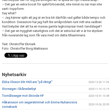
– Det ger en extra boost för självförtroendet, inte minst nu när man inte
varit i toppform.
Say what?
– Jag känner själv att jag är en bra bit därifrån vad gäller både tempo och
kondition. Dessutom har jag haft lite småproblem runt mitt ena vadben.
Vad betyder det att ha en massa gamla lagkompisar med i landslaget?
– Det ger en trygghet naturligtvis och det är extra kul att vi är tre stycken
från nuvarande lag som får vara med om detta tillsammans.
Text: Christoffer Ekmark
Foto: Christoffer Borg Mattisson
Nyhetsarkiv
Ebba Olsson blir H65:are "på riktigt"
2025-12-26 11:05
Storseger i Skånederbyt
2025-11-16 15:19
Tiomålsseger mot Skövde HF
2025-10-31 10:38
Håkansson om segerstimmet och Emma Nuhanovics
2025-10-26 20:09
comeback