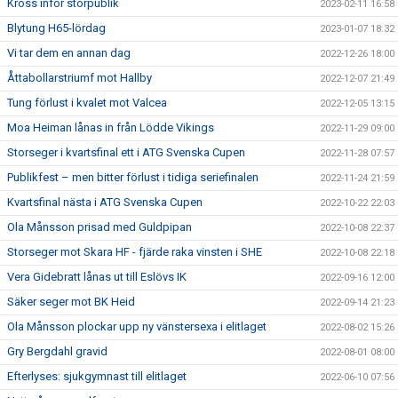
Kross inför storpublik
2023-02-11 16:58
Blytung H65-lördag
2023-01-07 18:32
Vi tar dem en annan dag
2022-12-26 18:00
Åttabollarstriumf mot Hallby
2022-12-07 21:49
Tung förlust i kvalet mot Valcea
2022-12-05 13:15
Moa Heiman lånas in från Lödde Vikings
2022-11-29 09:00
Storseger i kvartsfinal ett i ATG Svenska Cupen
2022-11-28 07:57
Publikfest – men bitter förlust i tidiga seriefinalen
2022-11-24 21:59
Kvartsfinal nästa i ATG Svenska Cupen
2022-10-22 22:03
Ola Månsson prisad med Guldpipan
2022-10-08 22:37
Storseger mot Skara HF - fjärde raka vinsten i SHE
2022-10-08 22:18
Vera Gidebratt lånas ut till Eslövs IK
2022-09-16 12:00
Säker seger mot BK Heid
2022-09-14 21:23
Ola Månsson plockar upp ny vänstersexa i elitlaget
2022-08-02 15:26
Gry Bergdahl gravid
2022-08-01 08:00
Efterlyses: sjukgymnast till elitlaget
2022-06-10 07:56