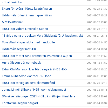
2021-10-24 18:09
nöt att knäcka
Skuru för svåra i första kvartsfinalen
2021-09-29 21:30
Uddamålsförlust i hemmapremiären
2021-09-27 10:29
Mot kvartsfinal!
2021-09-12 19:08
H65 Höör vidare i Svenska Cupen
2021-08-28 21:18
18-åriga egna produkten Vera Gidebratt får A-lagskontrakt
2021-08-21 05:11
Tova Alm tvingas sluta med handbollen
2021-08-20 14:50
Uddamålsseger mot AIK
2021-08-14 18:51
H65 Höör möter AIK i premiären av Svenska Cupen
2021-08-12 11:52
Anna Olsson gör comeback
2021-08-12 11:50
Extra: Ola Månsson klar för tre nya år i H65 Höör
2021-08-10 10:20
Emma Nuhanovic klar för H65 Höör
2021-07-21 12:00
H65 Höör tar sig an serbiskt motstånd
2021-07-20 22:10
Jonna Linnéll tillbaka i H65 - som sjukgymnast
2021-06-02 19:18
SM-silver säsongen 2021 - föll på mållinjen i final fyra
2021-05-25 20:01
Första finalsegern bärgad
2021-05-24 20:37