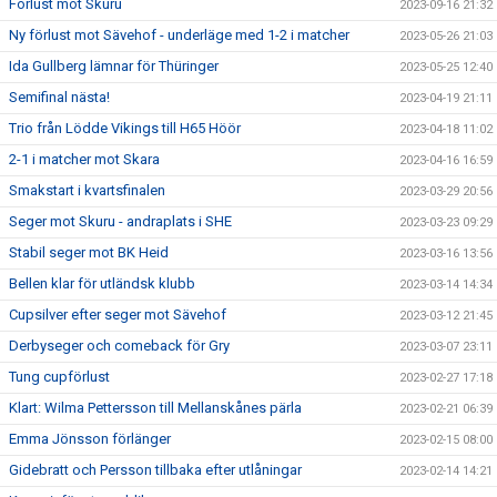
Förlust mot Skuru
2023-09-16 21:32
Ny förlust mot Sävehof - underläge med 1-2 i matcher
2023-05-26 21:03
Ida Gullberg lämnar för Thüringer
2023-05-25 12:40
Semifinal nästa!
2023-04-19 21:11
Trio från Lödde Vikings till H65 Höör
2023-04-18 11:02
2-1 i matcher mot Skara
2023-04-16 16:59
Smakstart i kvartsfinalen
2023-03-29 20:56
Seger mot Skuru - andraplats i SHE
2023-03-23 09:29
Stabil seger mot BK Heid
2023-03-16 13:56
Bellen klar för utländsk klubb
2023-03-14 14:34
Cupsilver efter seger mot Sävehof
2023-03-12 21:45
Derbyseger och comeback för Gry
2023-03-07 23:11
Tung cupförlust
2023-02-27 17:18
Klart: Wilma Pettersson till Mellanskånes pärla
2023-02-21 06:39
Emma Jönsson förlänger
2023-02-15 08:00
Gidebratt och Persson tillbaka efter utlåningar
2023-02-14 14:21