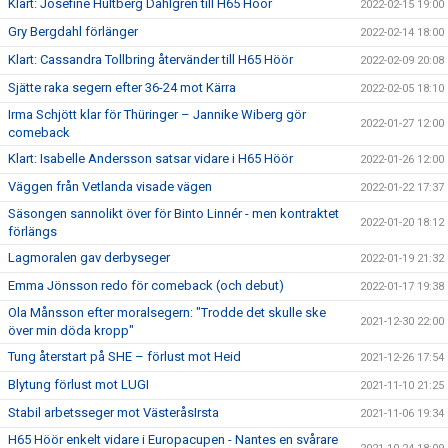
Klart: Josefine Hultberg Dahlgren till H65 Höör
2022-02-15 19:00
Gry Bergdahl förlänger
2022-02-14 18:00
Klart: Cassandra Tollbring återvänder till H65 Höör
2022-02-09 20:08
Sjätte raka segern efter 36-24 mot Kärra
2022-02-05 18:10
Irma Schjött klar för Thüringer – Jannike Wiberg gör
2022-01-27 12:00
comeback
Klart: Isabelle Andersson satsar vidare i H65 Höör
2022-01-26 12:00
Väggen från Vetlanda visade vägen
2022-01-22 17:37
Säsongen sannolikt över för Binto Linnér - men kontraktet
2022-01-20 18:12
förlängs
Lagmoralen gav derbyseger
2022-01-19 21:32
Emma Jönsson redo för comeback (och debut)
2022-01-17 19:38
Ola Månsson efter moralsegern: "Trodde det skulle ske
2021-12-30 22:00
över min döda kropp"
Tung återstart på SHE – förlust mot Heid
2021-12-26 17:54
Blytung förlust mot LUGI
2021-11-10 21:25
Stabil arbetsseger mot VästeråsIrsta
2021-11-06 19:34
H65 Höör enkelt vidare i Europacupen - Nantes en svårare