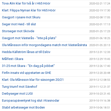
Tova Alm klar för två år i H65 Höör
2020-02-21 17:24
Klart: Filippa Nyman klar för H65 Höör
2020-02-19 17:30
Oavgjort i rysare mot Skuru
2020-02-08 17:05
Seger mot Heid - till slut
2020-02-01 17:13
Storseger mot Skövde
2020-01-25 17:23
Oavgjort mot Västerås - "Inte på plats"
2020-01-06 18:25
Ola Månsson inför morgondagens match mot VästeråsIrsta
2020-01-05 20:13
Hedda Källström lånas ut till Eslöv
2019-12-31 12:33
Målfest i Skara
2019-12-29 19:45
31-25 mot Skara - "En dag på jobbet"
2019-12-26 17:40
Finfin insats vid uppstarten av SHE
2019-12-20 20:48
Klart: Ola Månsson klar för säsongen 20/21
2019-12-12 08:55
Tung triumf mot Sävehof
2019-11-12 21:37
Derbyseger mot LUGI
2019-10-23 21:45
Europacupäventyret tog slut i Krasnodar
2019-10-19 16:38
Stabil arbetsseger mot Boden
2019-10-06 18:51