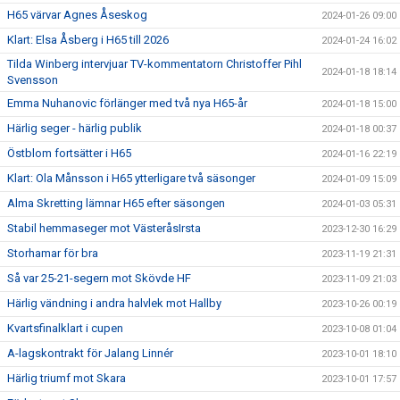
H65 värvar Agnes Åseskog
2024-01-26 09:00
Klart: Elsa Åsberg i H65 till 2026
2024-01-24 16:02
Tilda Winberg intervjuar TV-kommentatorn Christoffer Pihl
2024-01-18 18:14
Svensson
Emma Nuhanovic förlänger med två nya H65-år
2024-01-18 15:00
Härlig seger - härlig publik
2024-01-18 00:37
Östblom fortsätter i H65
2024-01-16 22:19
Klart: Ola Månsson i H65 ytterligare två säsonger
2024-01-09 15:09
Alma Skretting lämnar H65 efter säsongen
2024-01-03 05:31
Stabil hemmaseger mot VästeråsIrsta
2023-12-30 16:29
Storhamar för bra
2023-11-19 21:31
Så var 25-21-segern mot Skövde HF
2023-11-09 21:03
Härlig vändning i andra halvlek mot Hallby
2023-10-26 00:19
Kvartsfinalklart i cupen
2023-10-08 01:04
A-lagskontrakt för Jalang Linnér
2023-10-01 18:10
Härlig triumf mot Skara
2023-10-01 17:57