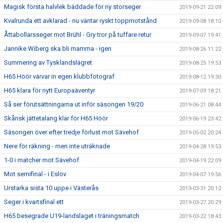
Magisk första halvlek bäddade för ny storseger
2019-09-21 22:09
Kvalrunda ett avklarad - nu väntar ryskt toppmotstånd
2019-09-08 18:10
Åttabollarsseger mot Brühl - Gry tror på tuffare retur
2019-09-07 19:41
Jannike Wiberg ska bli mamma - igen
2019-08-26 11:22
Summering av Tysklandslägret
2019-08-25 19:53
H65 Höör värvar in egen klubbfotograf
2019-08-12 19:30
H65 klara för nytt Europaäventyr
2019-07-09 18:21
Så ser förutsättningarna ut inför säsongen 19/20
2019-06-21 08:44
Skånsk jättetalang klar för H65 Höör
2019-06-19 23:42
Säsongen över efter tredje förlust mot Sävehof
2019-05-02 20:24
Nere för räkning - men inte uträknade
2019-04-28 19:53
1-0 i matcher mot Sävehof
2019-04-19 22:09
Mot semifinal - i Eslöv
2019-04-07 19:56
Urstarka sista 10 uppe i Västerås
2019-03-31 20:12
Seger i kvartsfinal ett
2019-03-27 20:29
H65 besegrade U19-landslaget i träningsmatch
2019-03-22 18:43