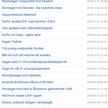
Rysarseger i toppmötet mot Sävehof
2018-11-07 20:58
Storseger mot Skövde - Ola matchens lirare
2018-11-04 20:49
Supporterbuss Næstved
2018-11-02 14:44
Därför spelas EHF-cupmatchen i Eslöv
2018-11-01 12:06
Fem spelare med i EM-bruttotruppen
2018-10-29 17:45
Kaffe och kaka - sjätte raka!
2018-10-28 19:48
Seger i Turkiet
2018-10-23 20:41
Två poäng nedpackat i Boden
2018-10-16 20:40
800 mil och två matcher att avverka
2018-10-15 21:53
Seger med 31-25 mot Muratpasa Belediyesi SK
2018-10-13 20:20
Dags för vår 51:a Europacupmatch
2018-10-11 20:32
Niomålsseger mot Västerås
2018-10-10 21:50
Amanda Andersson lånas ut till Eslöv
2018-09-28 01:09
Storseger mot Heid & Åkessons genombrott i SHE
2018-09-21 21:18
H65 Höör vidare i EHF-cupen
2018-09-15 20:07
Emma Lindqvist uttagen i landslaget
2018-09-04 13:38