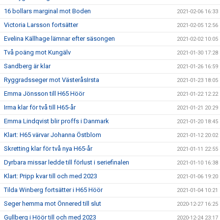
16 bollars marginal mot Boden
2021-02-06 16:33
Victoria Larsson fortsätter
2021-02-05 12:56
Evelina Källhage lämnar efter säsongen
2021-02-02 10:05
Två poäng mot Kungälv
2021-01-30 17:28
Sandberg är klar
2021-01-26 16:59
Ryggradsseger mot VästeråsIrsta
2021-01-23 18:05
Emma Jönsson till H65 Höör
2021-01-22 12:22
Irma klar för två till H65-år
2021-01-21 20:29
Emma Lindqvist blir proffs i Danmark
2021-01-20 18:45
Klart: H65 värvar Johanna Östblom
2021-01-12 20:02
Skretting klar för två nya H65-år
2021-01-11 22:55
Dyrbara missar ledde till förlust i seriefinalen
2021-01-10 16:38
Klart: Pripp kvar till och med 2023
2021-01-06 19:20
Tilda Winberg fortsätter i H65 Höör
2021-01-04 10:21
Seger hemma mot Önnered till slut
2020-12-27 16:25
Gullberg i Höör till och med 2023
2020-12-24 23:17