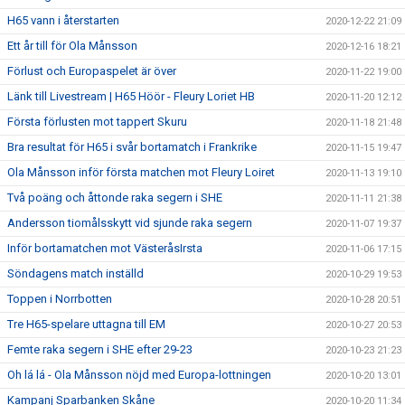
H65 vann i återstarten
2020-12-22 21:09
Ett år till för Ola Månsson
2020-12-16 18:21
Förlust och Europaspelet är över
2020-11-22 19:00
Länk till Livestream | H65 Höör - Fleury Loriet HB
2020-11-20 12:12
Första förlusten mot tappert Skuru
2020-11-18 21:48
Bra resultat för H65 i svår bortamatch i Frankrike
2020-11-15 19:47
Ola Månsson inför första matchen mot Fleury Loiret
2020-11-13 19:10
Två poäng och åttonde raka segern i SHE
2020-11-11 21:38
Andersson tiomålsskytt vid sjunde raka segern
2020-11-07 19:37
Inför bortamatchen mot VästeråsIrsta
2020-11-06 17:15
Söndagens match inställd
2020-10-29 19:53
Toppen i Norrbotten
2020-10-28 20:51
Tre H65-spelare uttagna till EM
2020-10-27 20:53
Femte raka segern i SHE efter 29-23
2020-10-23 21:23
Oh lá lá - Ola Månsson nöjd med Europa-lottningen
2020-10-20 13:01
Kampanj Sparbanken Skåne
2020-10-20 11:34