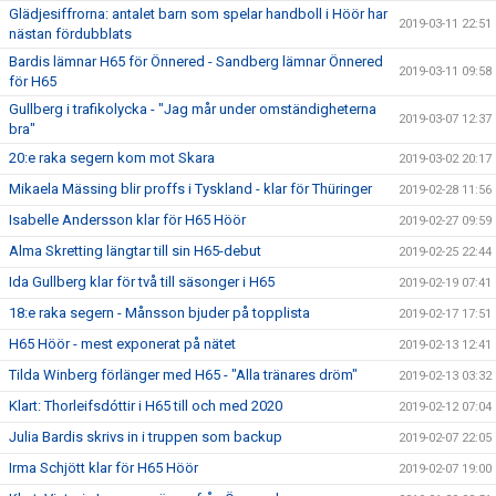
Glädjesiffrorna: antalet barn som spelar handboll i Höör har
2019-03-11 22:51
nästan fördubblats
Bardis lämnar H65 för Önnered - Sandberg lämnar Önnered
2019-03-11 09:58
för H65
Gullberg i trafikolycka - "Jag mår under omständigheterna
2019-03-07 12:37
bra"
20:e raka segern kom mot Skara
2019-03-02 20:17
Mikaela Mässing blir proffs i Tyskland - klar för Thüringer
2019-02-28 11:56
Isabelle Andersson klar för H65 Höör
2019-02-27 09:59
Alma Skretting längtar till sin H65-debut
2019-02-25 22:44
Ida Gullberg klar för två till säsonger i H65
2019-02-19 07:41
18:e raka segern - Månsson bjuder på topplista
2019-02-17 17:51
H65 Höör - mest exponerat på nätet
2019-02-13 12:41
Tilda Winberg förlänger med H65 - "Alla tränares dröm"
2019-02-13 03:32
Klart: Thorleifsdóttir i H65 till och med 2020
2019-02-12 07:04
Julia Bardis skrivs in i truppen som backup
2019-02-07 22:05
Irma Schjött klar för H65 Höör
2019-02-07 19:00