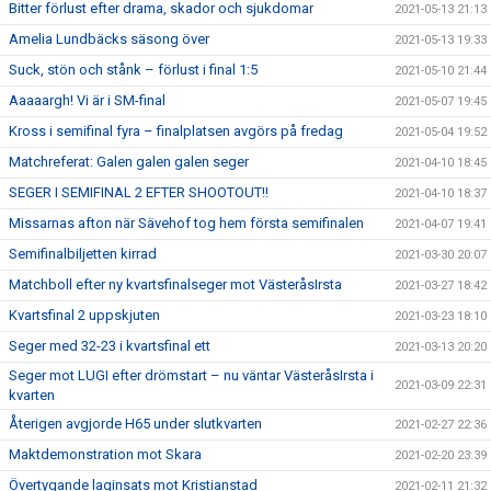
Bitter förlust efter drama, skador och sjukdomar
2021-05-13 21:13
Amelia Lundbäcks säsong över
2021-05-13 19:33
Suck, stön och stånk – förlust i final 1:5
2021-05-10 21:44
Aaaaargh! Vi är i SM-final
2021-05-07 19:45
Kross i semifinal fyra – finalplatsen avgörs på fredag
2021-05-04 19:52
Matchreferat: Galen galen galen seger
2021-04-10 18:45
SEGER I SEMIFINAL 2 EFTER SHOOTOUT!!
2021-04-10 18:37
Missarnas afton när Sävehof tog hem första semifinalen
2021-04-07 19:41
Semifinalbiljetten kirrad
2021-03-30 20:07
Matchboll efter ny kvartsfinalseger mot VästeråsIrsta
2021-03-27 18:42
Kvartsfinal 2 uppskjuten
2021-03-23 18:10
Seger med 32-23 i kvartsfinal ett
2021-03-13 20:20
Seger mot LUGI efter drömstart – nu väntar VästeråsIrsta i
2021-03-09 22:31
kvarten
Återigen avgjorde H65 under slutkvarten
2021-02-27 22:36
Maktdemonstration mot Skara
2021-02-20 23:39
Övertygande laginsats mot Kristianstad
2021-02-11 21:32