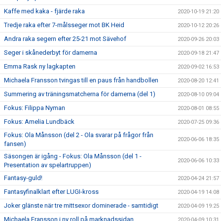
Kaffe med kaka - fjärde raka
2020-10-19 21:20
Tredje raka efter 7-målsseger mot BK Heid
2020-10-12 20:26
Andra raka segern efter 25-21 mot Sävehof
2020-09-26 20:03
Seger i skånederbyt för damerna
2020-09-18 21:47
Emma Rask ny lagkapten
2020-09-02 16:53
Michaela Fransson tvingas till en paus från handbollen
2020-08-20 12:41
Summering av träningsmatcherna för damerna (del 1)
2020-08-10 09:04
Fokus: Filippa Nyman
2020-08-01 08:55
Fokus: Amelia Lundbäck
2020-07-25 09:36
Fokus: Ola Månsson (del 2 - Ola svarar på frågor från
2020-06-06 18:35
fansen)
Säsongen är igång - Fokus: Ola Månsson (del 1 -
2020-06-06 10:33
Presentation av spelartruppen)
Fantasy-guld!
2020-04-24 21:57
Fantasyfinalklart efter LUGI-kross
2020-04-19 14:08
Joker glänste när tre mittsexor dominerade - samtidigt
2020-04-09 19:25
Michaela Fransson i ny roll på marknadssidan
2020-04-09 10:31