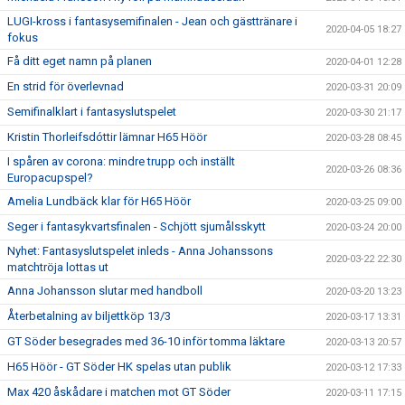
LUGI-kross i fantasysemifinalen - Jean och gästtränare i
2020-04-05 18:27
fokus
Få ditt eget namn på planen
2020-04-01 12:28
En strid för överlevnad
2020-03-31 20:09
Semifinalklart i fantasyslutspelet
2020-03-30 21:17
Kristin Thorleifsdóttir lämnar H65 Höör
2020-03-28 08:45
I spåren av corona: mindre trupp och inställt
2020-03-26 08:36
Europacupspel?
Amelia Lundbäck klar för H65 Höör
2020-03-25 09:00
Seger i fantasykvartsfinalen - Schjött sjumålsskytt
2020-03-24 20:00
Nyhet: Fantasyslutspelet inleds - Anna Johanssons
2020-03-22 22:30
matchtröja lottas ut
Anna Johansson slutar med handboll
2020-03-20 13:23
Återbetalning av biljettköp 13/3
2020-03-17 13:31
GT Söder besegrades med 36-10 inför tomma läktare
2020-03-13 20:57
H65 Höör - GT Söder HK spelas utan publik
2020-03-12 17:33
Max 420 åskådare i matchen mot GT Söder
2020-03-11 17:15