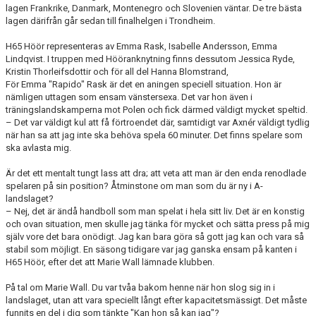
lagen Frankrike, Danmark, Montenegro och Slovenien väntar. De tre bästa
lagen därifrån går sedan till finalhelgen i Trondheim.
H65 Höör representeras av Emma Rask, Isabelle Andersson, Emma
Lindqvist. I truppen med Hööranknytning finns dessutom Jessica Ryde,
Kristin Thorleifsdottir och för all del Hanna Blomstrand,
För Emma "Rapido" Rask är det en aningen speciell situation. Hon är
nämligen uttagen som ensam vänstersexa. Det var hon även i
träningslandskamperna mot Polen och fick därmed väldigt mycket speltid.
– Det var väldigt kul att få förtroendet där, samtidigt var Axnér väldigt tydlig
när han sa att jag inte ska behöva spela 60 minuter. Det finns spelare som
ska avlasta mig.
Är det ett mentalt tungt lass att dra; att veta att man är den enda renodlade
spelaren på sin position? Åtminstone om man som du är ny i A-
landslaget?
– Nej, det är ändå handboll som man spelat i hela sitt liv. Det är en konstig
och ovan situation, men skulle jag tänka för mycket och sätta press på mig
själv vore det bara onödigt. Jag kan bara göra så gott jag kan och vara så
stabil som möjligt. En säsong tidigare var jag ganska ensam på kanten i
H65 Höör, efter det att Marie Wall lämnade klubben.
På tal om Marie Wall. Du var tvåa bakom henne när hon slog sig in i
landslaget, utan att vara speciellt långt efter kapacitetsmässigt. Det måste
funnits en del i dig som tänkte "Kan hon så kan jag"?