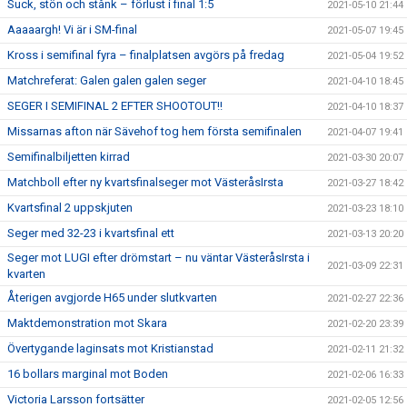
Suck, stön och stånk – förlust i final 1:5
2021-05-10 21:44
Aaaaargh! Vi är i SM-final
2021-05-07 19:45
Kross i semifinal fyra – finalplatsen avgörs på fredag
2021-05-04 19:52
Matchreferat: Galen galen galen seger
2021-04-10 18:45
SEGER I SEMIFINAL 2 EFTER SHOOTOUT!!
2021-04-10 18:37
Missarnas afton när Sävehof tog hem första semifinalen
2021-04-07 19:41
Semifinalbiljetten kirrad
2021-03-30 20:07
Matchboll efter ny kvartsfinalseger mot VästeråsIrsta
2021-03-27 18:42
Kvartsfinal 2 uppskjuten
2021-03-23 18:10
Seger med 32-23 i kvartsfinal ett
2021-03-13 20:20
Seger mot LUGI efter drömstart – nu väntar VästeråsIrsta i
2021-03-09 22:31
kvarten
Återigen avgjorde H65 under slutkvarten
2021-02-27 22:36
Maktdemonstration mot Skara
2021-02-20 23:39
Övertygande laginsats mot Kristianstad
2021-02-11 21:32
16 bollars marginal mot Boden
2021-02-06 16:33
Victoria Larsson fortsätter
2021-02-05 12:56