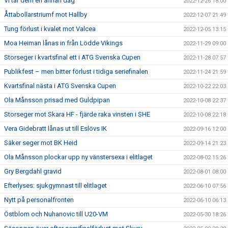
Vi tar dem en annan dag
2022-12-26 18:00
Åttabollarstriumf mot Hallby
2022-12-07 21:49
Tung förlust i kvalet mot Valcea
2022-12-05 13:15
Moa Heiman lånas in från Lödde Vikings
2022-11-29 09:00
Storseger i kvartsfinal ett i ATG Svenska Cupen
2022-11-28 07:57
Publikfest – men bitter förlust i tidiga seriefinalen
2022-11-24 21:59
Kvartsfinal nästa i ATG Svenska Cupen
2022-10-22 22:03
Ola Månsson prisad med Guldpipan
2022-10-08 22:37
Storseger mot Skara HF - fjärde raka vinsten i SHE
2022-10-08 22:18
Vera Gidebratt lånas ut till Eslövs IK
2022-09-16 12:00
Säker seger mot BK Heid
2022-09-14 21:23
Ola Månsson plockar upp ny vänstersexa i elitlaget
2022-08-02 15:26
Gry Bergdahl gravid
2022-08-01 08:00
Efterlyses: sjukgymnast till elitlaget
2022-06-10 07:56
Nytt på personalfronten
2022-06-10 06:13
Östblom och Nuhanovic till U20-VM
2022-05-30 18:26