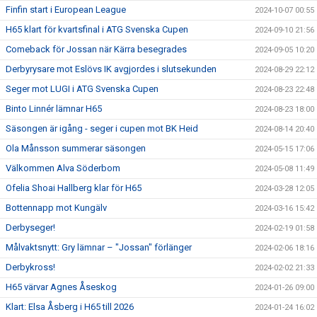
Finfin start i European League
2024-10-07 00:55
H65 klart för kvartsfinal i ATG Svenska Cupen
2024-09-10 21:56
Comeback för Jossan när Kärra besegrades
2024-09-05 10:20
Derbyrysare mot Eslövs IK avgjordes i slutsekunden
2024-08-29 22:12
Seger mot LUGI i ATG Svenska Cupen
2024-08-23 22:48
Binto Linnér lämnar H65
2024-08-23 18:00
Säsongen är igång - seger i cupen mot BK Heid
2024-08-14 20:40
Ola Månsson summerar säsongen
2024-05-15 17:06
Välkommen Alva Söderbom
2024-05-08 11:49
Ofelia Shoai Hallberg klar för H65
2024-03-28 12:05
Bottennapp mot Kungälv
2024-03-16 15:42
Derbyseger!
2024-02-19 01:58
Målvaktsnytt: Gry lämnar – "Jossan" förlänger
2024-02-06 18:16
Derbykross!
2024-02-02 21:33
H65 värvar Agnes Åseskog
2024-01-26 09:00
Klart: Elsa Åsberg i H65 till 2026
2024-01-24 16:02