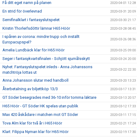
Få ditt eget namn på planen
2020-04-01 12:28
En strid för överlevnad
2020-03-31 20:09
Semifinalklart i fantasyslutspelet
2020-03-30 21:17
Kristin Thorleifsdóttir lämnar H65 Höör
2020-03-28 08:45
I spåren av corona: mindre trupp och inställt
2020-03-26 08:36
Europacupspel?
Amelia Lundbäck klar för H65 Höör
2020-03-25 09:00
Seger i fantasykvartsfinalen - Schjött sjumålsskytt
2020-03-24 20:00
Nyhet: Fantasyslutspelet inleds - Anna Johanssons
2020-03-22 22:30
matchtröja lottas ut
Anna Johansson slutar med handboll
2020-03-20 13:23
Återbetalning av biljettköp 13/3
2020-03-17 13:31
GT Söder besegrades med 36-10 inför tomma läktare
2020-03-13 20:57
H65 Höör - GT Söder HK spelas utan publik
2020-03-12 17:33
Max 420 åskådare i matchen mot GT Söder
2020-03-11 17:15
Tova Alm klar för två år i H65 Höör
2020-02-21 17:24
Klart: Filippa Nyman klar för H65 Höör
2020-02-19 17:30