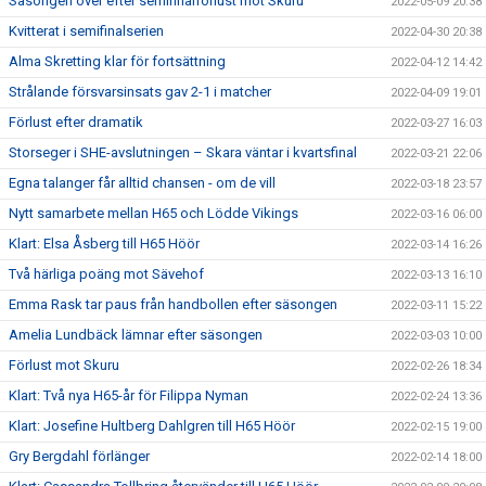
Säsongen över efter semifinalförlust mot Skuru
2022-05-09 20:38
Kvitterat i semifinalserien
2022-04-30 20:38
Alma Skretting klar för fortsättning
2022-04-12 14:42
Strålande försvarsinsats gav 2-1 i matcher
2022-04-09 19:01
Förlust efter dramatik
2022-03-27 16:03
Storseger i SHE-avslutningen – Skara väntar i kvartsfinal
2022-03-21 22:06
Egna talanger får alltid chansen - om de vill
2022-03-18 23:57
Nytt samarbete mellan H65 och Lödde Vikings
2022-03-16 06:00
Klart: Elsa Åsberg till H65 Höör
2022-03-14 16:26
Två härliga poäng mot Sävehof
2022-03-13 16:10
Emma Rask tar paus från handbollen efter säsongen
2022-03-11 15:22
Amelia Lundbäck lämnar efter säsongen
2022-03-03 10:00
Förlust mot Skuru
2022-02-26 18:34
Klart: Två nya H65-år för Filippa Nyman
2022-02-24 13:36
Klart: Josefine Hultberg Dahlgren till H65 Höör
2022-02-15 19:00
Gry Bergdahl förlänger
2022-02-14 18:00