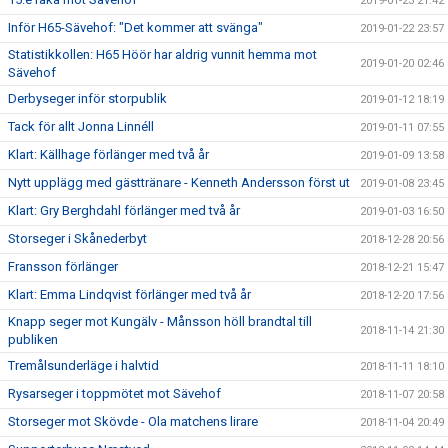
2019-01-23 21:42
Inför H65-Sävehof: "Det kommer att svänga"
2019-01-22 23:57
Statistikkollen: H65 Höör har aldrig vunnit hemma mot
2019-01-20 02:46
Sävehof
Derbyseger inför storpublik
2019-01-12 18:19
Tack för allt Jonna Linnéll
2019-01-11 07:55
Klart: Källhage förlänger med två år
2019-01-09 13:58
Nytt upplägg med gästtränare - Kenneth Andersson först ut
2019-01-08 23:45
Klart: Gry Berghdahl förlänger med två år
2019-01-03 16:50
Storseger i Skånederbyt
2018-12-28 20:56
Fransson förlänger
2018-12-21 15:47
Klart: Emma Lindqvist förlänger med två år
2018-12-20 17:56
Knapp seger mot Kungälv - Månsson höll brandtal till
2018-11-14 21:30
publiken
Tremålsunderläge i halvtid
2018-11-11 18:10
Rysarseger i toppmötet mot Sävehof
2018-11-07 20:58
Storseger mot Skövde - Ola matchens lirare
2018-11-04 20:49