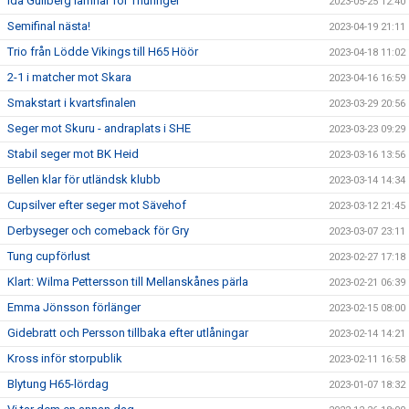
Ida Gullberg lämnar för Thüringer
2023-05-25 12:40
Semifinal nästa!
2023-04-19 21:11
Trio från Lödde Vikings till H65 Höör
2023-04-18 11:02
2-1 i matcher mot Skara
2023-04-16 16:59
Smakstart i kvartsfinalen
2023-03-29 20:56
Seger mot Skuru - andraplats i SHE
2023-03-23 09:29
Stabil seger mot BK Heid
2023-03-16 13:56
Bellen klar för utländsk klubb
2023-03-14 14:34
Cupsilver efter seger mot Sävehof
2023-03-12 21:45
Derbyseger och comeback för Gry
2023-03-07 23:11
Tung cupförlust
2023-02-27 17:18
Klart: Wilma Pettersson till Mellanskånes pärla
2023-02-21 06:39
Emma Jönsson förlänger
2023-02-15 08:00
Gidebratt och Persson tillbaka efter utlåningar
2023-02-14 14:21
Kross inför storpublik
2023-02-11 16:58
Blytung H65-lördag
2023-01-07 18:32