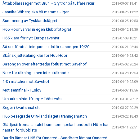
Åttabollarsseger mot Brühl - Gry tror på tuffare retur
2019-09-07 19:41
Jannike Wiberg ska bli mamma - igen
2019-08-26 11:22
Summering av Tysklandslägret
2019-08-25 19:53
H65 Höör värvar in egen klubbfotograf
2019-08-12 19:30
H65 klara för nytt Europaäventyr
2019-07-09 18:21
Så ser förutsättningarna ut inför säsongen 19/20
2019-06-21 08:44
Skånsk jättetalang klar för H65 Höör
2019-06-19 23:42
Säsongen över efter tredje förlust mot Sävehof
2019-05-02 20:24
Nere för räkning - men inte uträknade
2019-04-28 19:53
1-0 i matcher mot Sävehof
2019-04-19 22:09
Mot semifinal - i Eslöv
2019-04-07 19:56
Urstarka sista 10 uppe i Västerås
2019-03-31 20:12
Seger i kvartsfinal ett
2019-03-27 20:29
H65 besegrade U19-landslaget i träningsmatch
2019-03-22 18:43
Glädjesiffrorna: antalet barn som spelar handboll i Höör har
2019-03-11 22:51
nästan fördubblats
Bardis lämnar H65 för Önnered - Sandberg lämnar Önnered