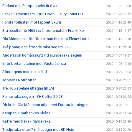
Förlust och Europaspelet är över
2020-11-22 19:00
Länk till Livestream | H65 Höör - Fleury Loriet HB
2020-11-20 12:12
Första förlusten mot tappert Skuru
2020-11-18 21:48
Bra resultat för H65 i svår bortamatch i Frankrike
2020-11-15 19:47
Ola Månsson inför första matchen mot Fleury Loiret
2020-11-13 19:10
Två poäng och åttonde raka segern i SHE
2020-11-11 21:38
Andersson tiomålsskytt vid sjunde raka segern
2020-11-07 19:37
Inför bortamatchen mot VästeråsIrsta
2020-11-06 17:15
Söndagens match inställd
2020-10-29 19:53
Toppen i Norrbotten
2020-10-28 20:51
Tre H65-spelare uttagna till EM
2020-10-27 20:53
Femte raka segern i SHE efter 29-23
2020-10-23 21:23
Oh lá lá - Ola Månsson nöjd med Europa-lottningen
2020-10-20 13:01
Kampanj Sparbanken Skåne
2020-10-20 11:34
Kaffe med kaka - fjärde raka
2020-10-19 21:20
Tredje raka efter 7-målsseger mot BK Heid
2020-10-12 20:26