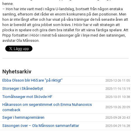
henne.
– Hon har inte varit med i några U-landslag, bortsett från någon enstaka
samling, eftersom det råder en enorm konkurrens på den positionen. Men
hon är inte långt efter och har visat på våra träningar de två senaste åren att
hon är beredd att göra jobbet som krävs. I Höör har vi valt strategin att
plocka in spelare och göra dem bra istället för att värva färdiga spelare. Att
Pripp fortsätter i Höör i minst två säsonger går i linje med den satsningen,
avslutar Ola Månsson.
Nyhetsarkiv
Ebba Olsson blir H65:are "på riktigt"
2025-12-26 11:05
Storseger i Skånederbyt
2025-11-16 15:19
Tiomålsseger mot Skövde HF
2025-10-31 10:38
Håkansson om segerstimmet och Emma Nuhanovics
2025-10-26 20:09
comeback
Seger i hemmapremiären
2025-09-28 20:43
Säsongen över – Ola Månsson sammanfattar
2025-04-29 16:28