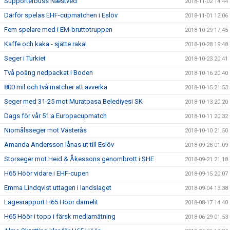
Supporterbuss Næstved
2018-11-02 14:44
Därför spelas EHF-cupmatchen i Eslöv
2018-11-01 12:06
Fem spelare med i EM-bruttotruppen
2018-10-29 17:45
Kaffe och kaka - sjätte raka!
2018-10-28 19:48
Seger i Turkiet
2018-10-23 20:41
Två poäng nedpackat i Boden
2018-10-16 20:40
800 mil och två matcher att avverka
2018-10-15 21:53
Seger med 31-25 mot Muratpasa Belediyesi SK
2018-10-13 20:20
Dags för vår 51:a Europacupmatch
2018-10-11 20:32
Niomålsseger mot Västerås
2018-10-10 21:50
Amanda Andersson lånas ut till Eslöv
2018-09-28 01:09
Storseger mot Heid & Åkessons genombrott i SHE
2018-09-21 21:18
H65 Höör vidare i EHF-cupen
2018-09-15 20:07
Emma Lindqvist uttagen i landslaget
2018-09-04 13:38
Lägesrapport H65 Höör damelit
2018-08-17 14:40
H65 Höör i topp i färsk mediamätning
2018-06-29 01:53