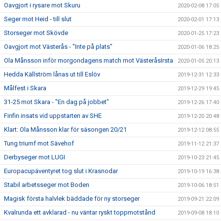
Oavgjort i rysare mot Skuru
2020-02-08 17:05
Seger mot Heid - till slut
2020-02-01 17:13
Storseger mot Skövde
2020-01-25 17:23
Oavgjort mot Västerås - "Inte på plats"
2020-01-06 18:25
Ola Månsson inför morgondagens match mot VästeråsIrsta
2020-01-05 20:13
Hedda Källström lånas ut till Eslöv
2019-12-31 12:33
Målfest i Skara
2019-12-29 19:45
31-25 mot Skara - "En dag på jobbet"
2019-12-26 17:40
Finfin insats vid uppstarten av SHE
2019-12-20 20:48
Klart: Ola Månsson klar för säsongen 20/21
2019-12-12 08:55
Tung triumf mot Sävehof
2019-11-12 21:37
Derbyseger mot LUGI
2019-10-23 21:45
Europacupäventyret tog slut i Krasnodar
2019-10-19 16:38
Stabil arbetsseger mot Boden
2019-10-06 18:51
Magisk första halvlek bäddade för ny storseger
2019-09-21 22:09
Kvalrunda ett avklarad - nu väntar ryskt toppmotstånd
2019-09-08 18:10