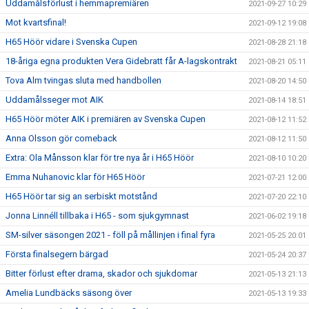
Uddamålsförlust i hemmapremiären
2021-09-27 10:29
Mot kvartsfinal!
2021-09-12 19:08
H65 Höör vidare i Svenska Cupen
2021-08-28 21:18
18-åriga egna produkten Vera Gidebratt får A-lagskontrakt
2021-08-21 05:11
Tova Alm tvingas sluta med handbollen
2021-08-20 14:50
Uddamålsseger mot AIK
2021-08-14 18:51
H65 Höör möter AIK i premiären av Svenska Cupen
2021-08-12 11:52
Anna Olsson gör comeback
2021-08-12 11:50
Extra: Ola Månsson klar för tre nya år i H65 Höör
2021-08-10 10:20
Emma Nuhanovic klar för H65 Höör
2021-07-21 12:00
H65 Höör tar sig an serbiskt motstånd
2021-07-20 22:10
Jonna Linnéll tillbaka i H65 - som sjukgymnast
2021-06-02 19:18
SM-silver säsongen 2021 - föll på mållinjen i final fyra
2021-05-25 20:01
Första finalsegern bärgad
2021-05-24 20:37
Bitter förlust efter drama, skador och sjukdomar
2021-05-13 21:13
Amelia Lundbäcks säsong över
2021-05-13 19:33