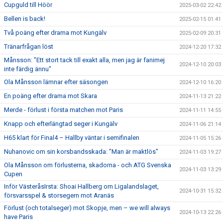
Cupguld till Höör
2025-03-02 22:42
Bellen is back!
2025-02-15 01:41
Två poäng efter drama mot Kungälv
2025-02-09 20:31
Tränarfrågan löst
2024-12-20 17:32
Månsson: "Ett stort tack till exakt alla, men jag är fanimej
2024-12-10 20:03
inte färdig ännu"
Ola Månsson lämnar efter säsongen
2024-12-10 16:20
En poäng efter drama mot Skara
2024-11-13 21:22
Merde - förlust i första matchen mot Paris
2024-11-11 14:55
Knapp och efterlängtad seger i Kungälv
2024-11-06 21:14
H65 klart för Final4 – Hallby väntar i semifinalen
2024-11-05 15:26
Nuhanovic om sin korsbandsskada: "Man är maktlös"
2024-11-03 19:27
Ola Månsson om förlusterna, skadorna - och ATG Svenska
2024-11-03 13:29
Cupen
Inför VästeråsIrsta: Shoai Hallberg om Ligalandslaget,
2024-10-31 15:32
försvarsspel & storsegern mot Aranäs
Förlust (och totalseger) mot Skopje, men – we will always
2024-10-13 22:26
have Paris