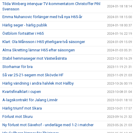
Tilda Winberg intervjuar TV-kommentatorn Christoffer Pihl
2024-01-18 18:14
Svensson
Emma Nuhanovic förlänger med två nya H65-år
2024-01-18 15:00
Härlig seger - härlig publik
2024-01-18 00:37
Östblom fortsätter i H65
2024-01-16 22:19
Klart: Ola Månsson i H65 ytterligare två säsonger
2024-01-09 15:09
Alma Skretting lämnar H65 efter säsongen
2024-01-03 05:31
Stabil hemmaseger mot VästeråsIrsta
2023-12-30 16:29
Storhamar för bra
2023-11-19 21:31
Så var 25-21-segern mot Skövde HF
2023-11-09 21:03
Härlig vändning i andra halvlek mot Hallby
2023-10-26 00:19
Kvartsfinalklart i cupen
2023-10-08 01:04
A-lagskontrakt för Jalang Linnér
2023-10-01 18:10
Härlig triumf mot Skara
2023-10-01 17:57
Förlust mot Skuru
2023-09-16 21:32
Ny förlust mot Sävehof - underläge med 1-2 i matcher
2023-05-26 21:03