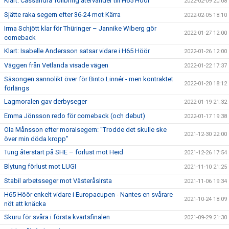
Klart: Cassandra Tollbring återvänder till H65 Höör
2022-02-09 20:08
Sjätte raka segern efter 36-24 mot Kärra
2022-02-05 18:10
Irma Schjött klar för Thüringer – Jannike Wiberg gör
2022-01-27 12:00
comeback
Klart: Isabelle Andersson satsar vidare i H65 Höör
2022-01-26 12:00
Väggen från Vetlanda visade vägen
2022-01-22 17:37
Säsongen sannolikt över för Binto Linnér - men kontraktet
2022-01-20 18:12
förlängs
Lagmoralen gav derbyseger
2022-01-19 21:32
Emma Jönsson redo för comeback (och debut)
2022-01-17 19:38
Ola Månsson efter moralsegern: "Trodde det skulle ske
2021-12-30 22:00
över min döda kropp"
Tung återstart på SHE – förlust mot Heid
2021-12-26 17:54
Blytung förlust mot LUGI
2021-11-10 21:25
Stabil arbetsseger mot VästeråsIrsta
2021-11-06 19:34
H65 Höör enkelt vidare i Europacupen - Nantes en svårare
2021-10-24 18:09
nöt att knäcka
Skuru för svåra i första kvartsfinalen
2021-09-29 21:30