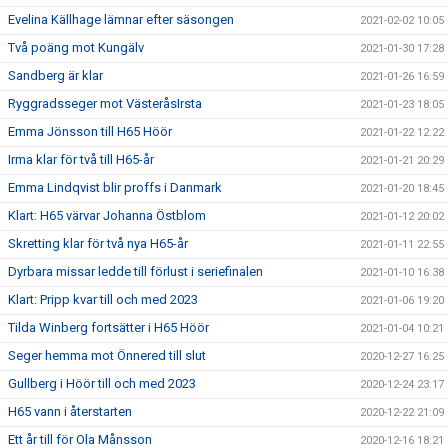
Evelina Källhage lämnar efter säsongen
2021-02-02 10:05
Två poäng mot Kungälv
2021-01-30 17:28
Sandberg är klar
2021-01-26 16:59
Ryggradsseger mot VästeråsIrsta
2021-01-23 18:05
Emma Jönsson till H65 Höör
2021-01-22 12:22
Irma klar för två till H65-år
2021-01-21 20:29
Emma Lindqvist blir proffs i Danmark
2021-01-20 18:45
Klart: H65 värvar Johanna Östblom
2021-01-12 20:02
Skretting klar för två nya H65-år
2021-01-11 22:55
Dyrbara missar ledde till förlust i seriefinalen
2021-01-10 16:38
Klart: Pripp kvar till och med 2023
2021-01-06 19:20
Tilda Winberg fortsätter i H65 Höör
2021-01-04 10:21
Seger hemma mot Önnered till slut
2020-12-27 16:25
Gullberg i Höör till och med 2023
2020-12-24 23:17
H65 vann i återstarten
2020-12-22 21:09
Ett år till för Ola Månsson
2020-12-16 18:21