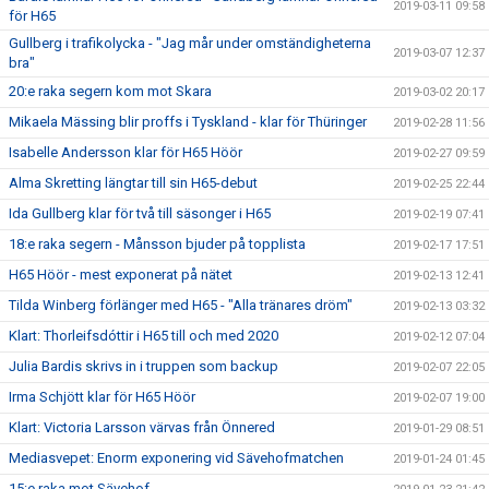
2019-03-11 09:58
för H65
Gullberg i trafikolycka - "Jag mår under omständigheterna
2019-03-07 12:37
bra"
20:e raka segern kom mot Skara
2019-03-02 20:17
Mikaela Mässing blir proffs i Tyskland - klar för Thüringer
2019-02-28 11:56
Isabelle Andersson klar för H65 Höör
2019-02-27 09:59
Alma Skretting längtar till sin H65-debut
2019-02-25 22:44
Ida Gullberg klar för två till säsonger i H65
2019-02-19 07:41
18:e raka segern - Månsson bjuder på topplista
2019-02-17 17:51
H65 Höör - mest exponerat på nätet
2019-02-13 12:41
Tilda Winberg förlänger med H65 - "Alla tränares dröm"
2019-02-13 03:32
Klart: Thorleifsdóttir i H65 till och med 2020
2019-02-12 07:04
Julia Bardis skrivs in i truppen som backup
2019-02-07 22:05
Irma Schjött klar för H65 Höör
2019-02-07 19:00
Klart: Victoria Larsson värvas från Önnered
2019-01-29 08:51
Mediasvepet: Enorm exponering vid Sävehofmatchen
2019-01-24 01:45
15:e raka mot Sävehof