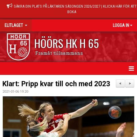
SÄKRA DIN PLATS PÅ LÄKTAREN SÄSONGEN 2026/2027 | KLICKA HÄR FÖR ATT
BOKA
ELITLAGET
LOGGA IN
HÖÖRS HK H 65
Framåt tillsammans
HEM
Klart: Pripp kvar till och med 2023
<
>
2021-01-06 19:20
NYHETER
TRUPPEN
MATCHER
KALENDER