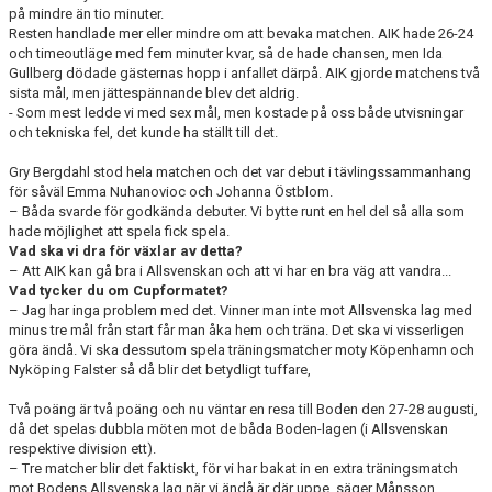
på mindre än tio minuter.
Resten handlade mer eller mindre om att bevaka matchen. AIK hade 26-24
och timeoutläge med fem minuter kvar, så de hade chansen, men Ida
Gullberg dödade gästernas hopp i anfallet därpå. AIK gjorde matchens två
sista mål, men jättespännande blev det aldrig.
- Som mest ledde vi med sex mål, men kostade på oss både utvisningar
och tekniska fel, det kunde ha ställt till det.
Gry Bergdahl stod hela matchen och det var debut i tävlingssammanhang
för såväl Emma Nuhanovioc och Johanna Östblom.
– Båda svarde för godkända debuter. Vi bytte runt en hel del så alla som
hade möjlighet att spela fick spela.
Vad ska vi dra för växlar av detta?
– Att AIK kan gå bra i Allsvenskan och att vi har en bra väg att vandra...
Vad tycker du om Cupformatet?
– Jag har inga problem med det. Vinner man inte mot Allsvenska lag med
minus tre mål från start får man åka hem och träna. Det ska vi visserligen
göra ändå. Vi ska dessutom spela träningsmatcher moty Köpenhamn och
Nyköping Falster så då blir det betydligt tuffare,
Två poäng är två poäng och nu väntar en resa till Boden den 27-28 augusti,
då det spelas dubbla möten mot de båda Boden-lagen (i Allsvenskan
respektive division ett).
– Tre matcher blir det faktiskt, för vi har bakat in en extra träningsmatch
mot Bodens Allsvenska lag när vi ändå är där uppe, säger Månsson.