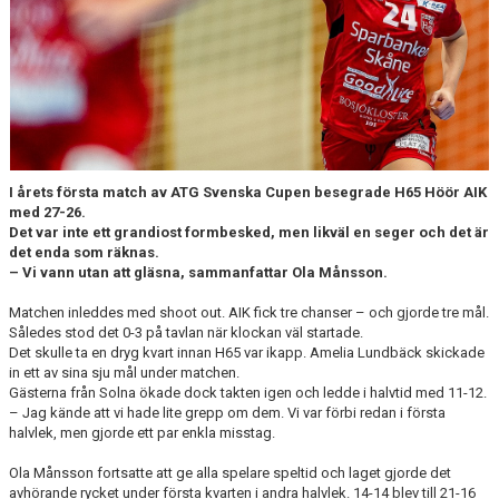
TRÄNINGSTIDER
TABELL
HANDBOLLSLIGANDAM.SE
SPELSCHEMA
I årets första match av ATG Svenska Cupen besegrade H65 Höör AIK
med 27-26.
GAMEDAY-APPEN
Det var inte ett grandiost formbesked, men likväl en seger och det är
det enda som räknas.
– Vi vann utan att gläsna, sammanfattar Ola Månsson.
MATCHPROGRAM
Matchen inleddes med shoot out. AIK fick tre chanser – och gjorde tre mål.
KONTAKT
Således stod det 0-3 på tavlan när klockan väl startade.
Det skulle ta en dryg kvart innan H65 var ikapp. Amelia Lundbäck skickade
in ett av sina sju mål under matchen.
Gästerna från Solna ökade dock takten igen och ledde i halvtid med 11-12.
– Jag kände att vi hade lite grepp om dem. Vi var förbi redan i första
halvlek, men gjorde ett par enkla misstag.
Ola Månsson fortsatte att ge alla spelare speltid och laget gjorde det
avhörande rycket under första kvarten i andra halvlek. 14-14 blev till 21-16