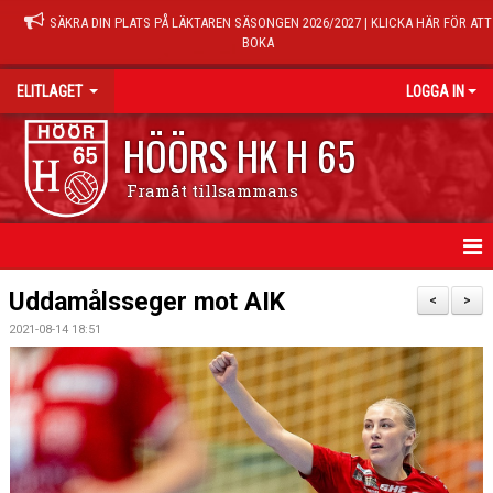
SÄKRA DIN PLATS PÅ LÄKTAREN SÄSONGEN 2026/2027 | KLICKA HÄR FÖR ATT
BOKA
ELITLAGET
LOGGA IN
HÖÖRS HK H 65
Framåt tillsammans
HEM
Uddamålsseger mot AIK
<
>
2021-08-14 18:51
NYHETER
TRUPPEN
MATCHER
KALENDER