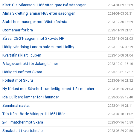
Klart: Ola Månsson i H65 ytterligare två säsonger
2024-01-09 15:09
Alma Skretting lämnar H65 efter säsongen
2024-01-03 05:31
Stabil hemmaseger mot VästeråsIrsta
2023-12-30 16:29
Storhamar för bra
2023-11-19 21:31
Så var 25-21-segern mot Skövde HF
2023-11-09 21:03
Härlig vändning i andra halvlek mot Hallby
2023-10-26 00:19
Kvartsfinalklart i cupen
2023-10-08 01:04
A-lagskontrakt för Jalang Linnér
2023-10-01 18:10
Härlig triumf mot Skara
2023-10-01 17:57
Förlust mot Skuru
2023-09-16 21:32
Ny förlust mot Sävehof - underläge med 1-2 i matcher
2023-05-26 21:03
Ida Gullberg lämnar för Thüringer
2023-05-25 12:40
Semifinal nästa!
2023-04-19 21:11
Trio från Lödde Vikings till H65 Höör
2023-04-18 11:02
2-1 i matcher mot Skara
2023-04-16 16:59
Smakstart i kvartsfinalen
2023-03-29 20:56