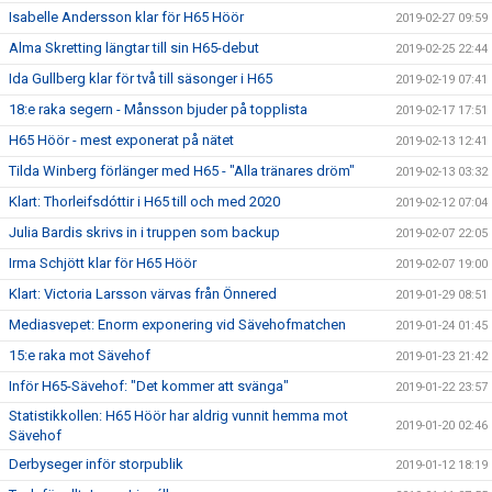
Isabelle Andersson klar för H65 Höör
2019-02-27 09:59
Alma Skretting längtar till sin H65-debut
2019-02-25 22:44
Ida Gullberg klar för två till säsonger i H65
2019-02-19 07:41
18:e raka segern - Månsson bjuder på topplista
2019-02-17 17:51
H65 Höör - mest exponerat på nätet
2019-02-13 12:41
Tilda Winberg förlänger med H65 - "Alla tränares dröm"
2019-02-13 03:32
Klart: Thorleifsdóttir i H65 till och med 2020
2019-02-12 07:04
Julia Bardis skrivs in i truppen som backup
2019-02-07 22:05
Irma Schjött klar för H65 Höör
2019-02-07 19:00
Klart: Victoria Larsson värvas från Önnered
2019-01-29 08:51
Mediasvepet: Enorm exponering vid Sävehofmatchen
2019-01-24 01:45
15:e raka mot Sävehof
2019-01-23 21:42
Inför H65-Sävehof: "Det kommer att svänga"
2019-01-22 23:57
Statistikkollen: H65 Höör har aldrig vunnit hemma mot
2019-01-20 02:46
Sävehof
Derbyseger inför storpublik
2019-01-12 18:19