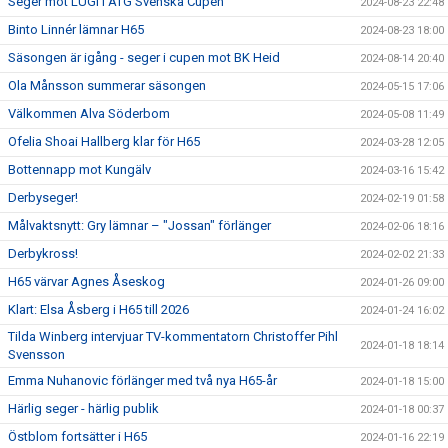
Seger mot LUGI i ATG Svenska Cupen
2024-08-23 22:48
Binto Linnér lämnar H65
2024-08-23 18:00
Säsongen är igång - seger i cupen mot BK Heid
2024-08-14 20:40
Ola Månsson summerar säsongen
2024-05-15 17:06
Välkommen Alva Söderbom
2024-05-08 11:49
Ofelia Shoai Hallberg klar för H65
2024-03-28 12:05
Bottennapp mot Kungälv
2024-03-16 15:42
Derbyseger!
2024-02-19 01:58
Målvaktsnytt: Gry lämnar – "Jossan" förlänger
2024-02-06 18:16
Derbykross!
2024-02-02 21:33
H65 värvar Agnes Åseskog
2024-01-26 09:00
Klart: Elsa Åsberg i H65 till 2026
2024-01-24 16:02
Tilda Winberg intervjuar TV-kommentatorn Christoffer Pihl
2024-01-18 18:14
Svensson
Emma Nuhanovic förlänger med två nya H65-år
2024-01-18 15:00
Härlig seger - härlig publik
2024-01-18 00:37
Östblom fortsätter i H65
2024-01-16 22:19