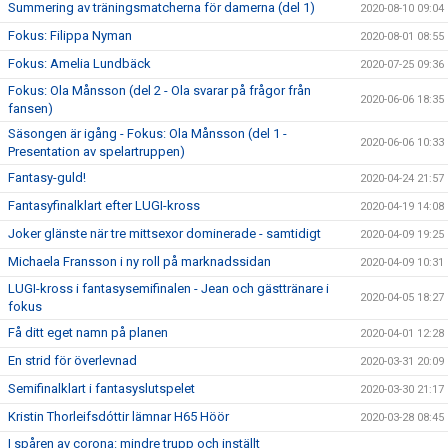
Summering av träningsmatcherna för damerna (del 1)
2020-08-10 09:04
Fokus: Filippa Nyman
2020-08-01 08:55
Fokus: Amelia Lundbäck
2020-07-25 09:36
Fokus: Ola Månsson (del 2 - Ola svarar på frågor från
2020-06-06 18:35
fansen)
Säsongen är igång - Fokus: Ola Månsson (del 1 -
2020-06-06 10:33
Presentation av spelartruppen)
Fantasy-guld!
2020-04-24 21:57
Fantasyfinalklart efter LUGI-kross
2020-04-19 14:08
Joker glänste när tre mittsexor dominerade - samtidigt
2020-04-09 19:25
Michaela Fransson i ny roll på marknadssidan
2020-04-09 10:31
LUGI-kross i fantasysemifinalen - Jean och gästtränare i
2020-04-05 18:27
fokus
Få ditt eget namn på planen
2020-04-01 12:28
En strid för överlevnad
2020-03-31 20:09
Semifinalklart i fantasyslutspelet
2020-03-30 21:17
Kristin Thorleifsdóttir lämnar H65 Höör
2020-03-28 08:45
I spåren av corona: mindre trupp och inställt