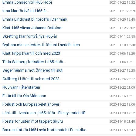
Emma Jönsson till H65 Höör
2021-01-22 12:22
Irma klar för två till H65-år
2021-01-21 20:29
Emma Lindqvist blir proffs i Danmark
2021-01-20 18:45
Klart: H65 värvar Johanna Östblom
2021-01-12 20:02
Skretting klar för två nya H65-år
2021-01-11 22:55
Dyrbara missar ledde till förlust i seriefinalen
2021-01-10 16:38
Klart: Pripp kvar till och med 2023
2021-01-06 19:20
Tilda Winberg fortsätter i H65 Höör
2021-01-04 10:21
Seger hemma mot Önnered till slut
2020-12-27 16:25
Gullberg i Höör till och med 2023
2020-12-24 23:17
H65 vann i återstarten
2020-12-22 21:09
Ett år till för Ola Månsson
2020-12-16 18:21
Förlust och Europaspelet är över
2020-11-22 19:00
Länk till Livestream | H65 Höör - Fleury Loriet HB
2020-11-20 12:12
Första förlusten mot tappert Skuru
2020-11-18 21:48
Bra resultat för H65 i svår bortamatch i Frankrike
2020-11-15 19:47