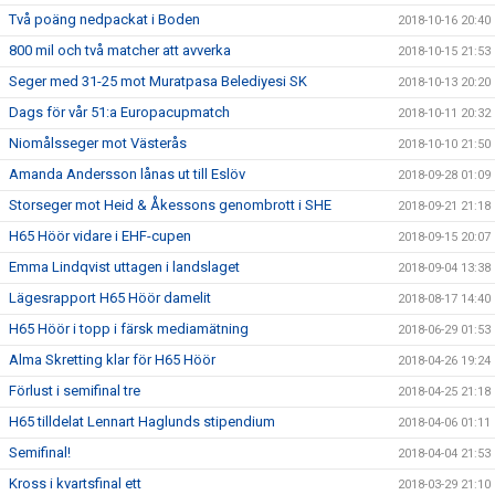
Två poäng nedpackat i Boden
2018-10-16 20:40
800 mil och två matcher att avverka
2018-10-15 21:53
Seger med 31-25 mot Muratpasa Belediyesi SK
2018-10-13 20:20
Dags för vår 51:a Europacupmatch
2018-10-11 20:32
Niomålsseger mot Västerås
2018-10-10 21:50
Amanda Andersson lånas ut till Eslöv
2018-09-28 01:09
Storseger mot Heid & Åkessons genombrott i SHE
2018-09-21 21:18
H65 Höör vidare i EHF-cupen
2018-09-15 20:07
Emma Lindqvist uttagen i landslaget
2018-09-04 13:38
Lägesrapport H65 Höör damelit
2018-08-17 14:40
H65 Höör i topp i färsk mediamätning
2018-06-29 01:53
Alma Skretting klar för H65 Höör
2018-04-26 19:24
Förlust i semifinal tre
2018-04-25 21:18
H65 tilldelat Lennart Haglunds stipendium
2018-04-06 01:11
Semifinal!
2018-04-04 21:53
Kross i kvartsfinal ett
2018-03-29 21:10