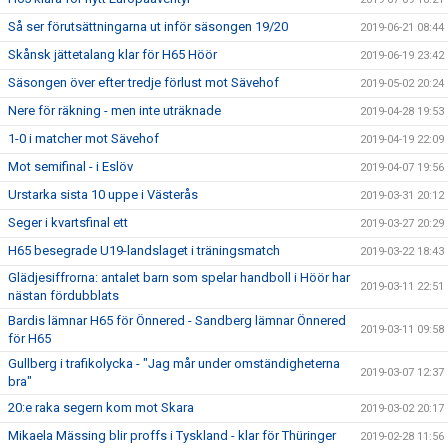
Så ser förutsättningarna ut inför säsongen 19/20
2019-06-21 08:44
Skånsk jättetalang klar för H65 Höör
2019-06-19 23:42
Säsongen över efter tredje förlust mot Sävehof
2019-05-02 20:24
Nere för räkning - men inte uträknade
2019-04-28 19:53
1-0 i matcher mot Sävehof
2019-04-19 22:09
Mot semifinal - i Eslöv
2019-04-07 19:56
Urstarka sista 10 uppe i Västerås
2019-03-31 20:12
Seger i kvartsfinal ett
2019-03-27 20:29
H65 besegrade U19-landslaget i träningsmatch
2019-03-22 18:43
Glädjesiffrorna: antalet barn som spelar handboll i Höör har
2019-03-11 22:51
nästan fördubblats
Bardis lämnar H65 för Önnered - Sandberg lämnar Önnered
2019-03-11 09:58
för H65
Gullberg i trafikolycka - "Jag mår under omständigheterna
2019-03-07 12:37
bra"
20:e raka segern kom mot Skara
2019-03-02 20:17
Mikaela Mässing blir proffs i Tyskland - klar för Thüringer
2019-02-28 11:56