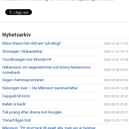
Nyhetsarkiv
Ebba Olsson blir H65:are "på riktigt"
2025-12-26 11:05
Storseger i Skånederbyt
2025-11-16 15:19
Tiomålsseger mot Skövde HF
2025-10-31 10:38
Håkansson om segerstimmet och Emma Nuhanovics
2025-10-26 20:09
comeback
Seger i hemmapremiären
2025-09-28 20:43
Säsongen över – Ola Månsson sammanfattar
2025-04-29 16:28
Cupguld till Höör
2025-03-02 22:42
Bellen is back!
2025-02-15 01:41
Två poäng efter drama mot Kungälv
2025-02-09 20:31
Tränarfrågan löst
2024-12-20 17:32
Månsson: "Ett stort tack till exakt alla, men jag är fanimej