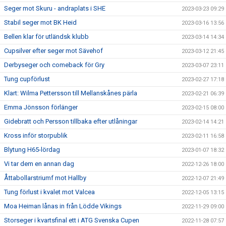
Seger mot Skuru - andraplats i SHE
2023-03-23 09:29
Stabil seger mot BK Heid
2023-03-16 13:56
Bellen klar för utländsk klubb
2023-03-14 14:34
Cupsilver efter seger mot Sävehof
2023-03-12 21:45
Derbyseger och comeback för Gry
2023-03-07 23:11
Tung cupförlust
2023-02-27 17:18
Klart: Wilma Pettersson till Mellanskånes pärla
2023-02-21 06:39
Emma Jönsson förlänger
2023-02-15 08:00
Gidebratt och Persson tillbaka efter utlåningar
2023-02-14 14:21
Kross inför storpublik
2023-02-11 16:58
Blytung H65-lördag
2023-01-07 18:32
Vi tar dem en annan dag
2022-12-26 18:00
Åttabollarstriumf mot Hallby
2022-12-07 21:49
Tung förlust i kvalet mot Valcea
2022-12-05 13:15
Moa Heiman lånas in från Lödde Vikings
2022-11-29 09:00
Storseger i kvartsfinal ett i ATG Svenska Cupen
2022-11-28 07:57