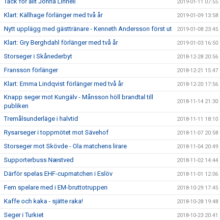
Tack för allt Jonna Linnéll
2019-01-11 07:55
Klart: Källhage förlänger med två år
2019-01-09 13:58
Nytt upplägg med gästtränare - Kenneth Andersson först ut
2019-01-08 23:45
Klart: Gry Berghdahl förlänger med två år
2019-01-03 16:50
Storseger i Skånederbyt
2018-12-28 20:56
Fransson förlänger
2018-12-21 15:47
Klart: Emma Lindqvist förlänger med två år
2018-12-20 17:56
Knapp seger mot Kungälv - Månsson höll brandtal till
2018-11-14 21:30
publiken
Tremålsunderläge i halvtid
2018-11-11 18:10
Rysarseger i toppmötet mot Sävehof
2018-11-07 20:58
Storseger mot Skövde - Ola matchens lirare
2018-11-04 20:49
Supporterbuss Næstved
2018-11-02 14:44
Därför spelas EHF-cupmatchen i Eslöv
2018-11-01 12:06
Fem spelare med i EM-bruttotruppen
2018-10-29 17:45
Kaffe och kaka - sjätte raka!
2018-10-28 19:48
Seger i Turkiet
2018-10-23 20:41