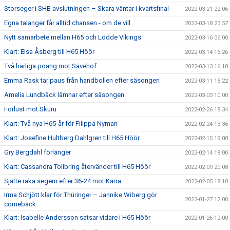
Storseger i SHE-avslutningen – Skara väntar i kvartsfinal
2022-03-21 22:06
Egna talanger får alltid chansen - om de vill
2022-03-18 23:57
Nytt samarbete mellan H65 och Lödde Vikings
2022-03-16 06:00
Klart: Elsa Åsberg till H65 Höör
2022-03-14 16:26
Två härliga poäng mot Sävehof
2022-03-13 16:10
Emma Rask tar paus från handbollen efter säsongen
2022-03-11 15:22
Amelia Lundbäck lämnar efter säsongen
2022-03-03 10:00
Förlust mot Skuru
2022-02-26 18:34
Klart: Två nya H65-år för Filippa Nyman
2022-02-24 13:36
Klart: Josefine Hultberg Dahlgren till H65 Höör
2022-02-15 19:00
Gry Bergdahl förlänger
2022-02-14 18:00
Klart: Cassandra Tollbring återvänder till H65 Höör
2022-02-09 20:08
Sjätte raka segern efter 36-24 mot Kärra
2022-02-05 18:10
Irma Schjött klar för Thüringer – Jannike Wiberg gör
2022-01-27 12:00
comeback
Klart: Isabelle Andersson satsar vidare i H65 Höör
2022-01-26 12:00