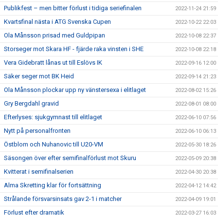
Publikfest – men bitter förlust i tidiga seriefinalen
2022-11-24 21:59
Kvartsfinal nästa i ATG Svenska Cupen
2022-10-22 22:03
Ola Månsson prisad med Guldpipan
2022-10-08 22:37
Storseger mot Skara HF - fjärde raka vinsten i SHE
2022-10-08 22:18
Vera Gidebratt lånas ut till Eslövs IK
2022-09-16 12:00
Säker seger mot BK Heid
2022-09-14 21:23
Ola Månsson plockar upp ny vänstersexa i elitlaget
2022-08-02 15:26
Gry Bergdahl gravid
2022-08-01 08:00
Efterlyses: sjukgymnast till elitlaget
2022-06-10 07:56
Nytt på personalfronten
2022-06-10 06:13
Östblom och Nuhanovic till U20-VM
2022-05-30 18:26
Säsongen över efter semifinalförlust mot Skuru
2022-05-09 20:38
Kvitterat i semifinalserien
2022-04-30 20:38
Alma Skretting klar för fortsättning
2022-04-12 14:42
Strålande försvarsinsats gav 2-1 i matcher
2022-04-09 19:01
Förlust efter dramatik
2022-03-27 16:03