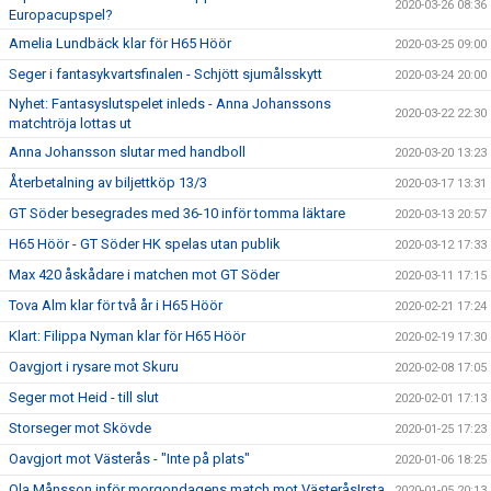
2020-03-26 08:36
Europacupspel?
Amelia Lundbäck klar för H65 Höör
2020-03-25 09:00
Seger i fantasykvartsfinalen - Schjött sjumålsskytt
2020-03-24 20:00
Nyhet: Fantasyslutspelet inleds - Anna Johanssons
2020-03-22 22:30
matchtröja lottas ut
Anna Johansson slutar med handboll
2020-03-20 13:23
Återbetalning av biljettköp 13/3
2020-03-17 13:31
GT Söder besegrades med 36-10 inför tomma läktare
2020-03-13 20:57
H65 Höör - GT Söder HK spelas utan publik
2020-03-12 17:33
Max 420 åskådare i matchen mot GT Söder
2020-03-11 17:15
Tova Alm klar för två år i H65 Höör
2020-02-21 17:24
Klart: Filippa Nyman klar för H65 Höör
2020-02-19 17:30
Oavgjort i rysare mot Skuru
2020-02-08 17:05
Seger mot Heid - till slut
2020-02-01 17:13
Storseger mot Skövde
2020-01-25 17:23
Oavgjort mot Västerås - "Inte på plats"
2020-01-06 18:25
Ola Månsson inför morgondagens match mot VästeråsIrsta
2020-01-05 20:13