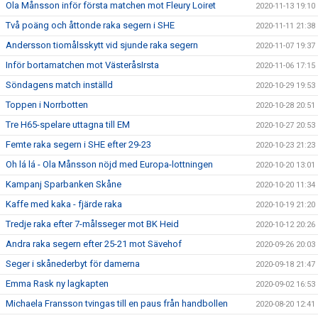
Ola Månsson inför första matchen mot Fleury Loiret
2020-11-13 19:10
Två poäng och åttonde raka segern i SHE
2020-11-11 21:38
Andersson tiomålsskytt vid sjunde raka segern
2020-11-07 19:37
Inför bortamatchen mot VästeråsIrsta
2020-11-06 17:15
Söndagens match inställd
2020-10-29 19:53
Toppen i Norrbotten
2020-10-28 20:51
Tre H65-spelare uttagna till EM
2020-10-27 20:53
Femte raka segern i SHE efter 29-23
2020-10-23 21:23
Oh lá lá - Ola Månsson nöjd med Europa-lottningen
2020-10-20 13:01
Kampanj Sparbanken Skåne
2020-10-20 11:34
Kaffe med kaka - fjärde raka
2020-10-19 21:20
Tredje raka efter 7-målsseger mot BK Heid
2020-10-12 20:26
Andra raka segern efter 25-21 mot Sävehof
2020-09-26 20:03
Seger i skånederbyt för damerna
2020-09-18 21:47
Emma Rask ny lagkapten
2020-09-02 16:53
Michaela Fransson tvingas till en paus från handbollen
2020-08-20 12:41