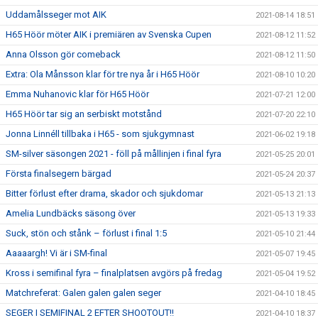
Uddamålsseger mot AIK
2021-08-14 18:51
H65 Höör möter AIK i premiären av Svenska Cupen
2021-08-12 11:52
Anna Olsson gör comeback
2021-08-12 11:50
Extra: Ola Månsson klar för tre nya år i H65 Höör
2021-08-10 10:20
Emma Nuhanovic klar för H65 Höör
2021-07-21 12:00
H65 Höör tar sig an serbiskt motstånd
2021-07-20 22:10
Jonna Linnéll tillbaka i H65 - som sjukgymnast
2021-06-02 19:18
SM-silver säsongen 2021 - föll på mållinjen i final fyra
2021-05-25 20:01
Första finalsegern bärgad
2021-05-24 20:37
Bitter förlust efter drama, skador och sjukdomar
2021-05-13 21:13
Amelia Lundbäcks säsong över
2021-05-13 19:33
Suck, stön och stånk – förlust i final 1:5
2021-05-10 21:44
Aaaaargh! Vi är i SM-final
2021-05-07 19:45
Kross i semifinal fyra – finalplatsen avgörs på fredag
2021-05-04 19:52
Matchreferat: Galen galen galen seger
2021-04-10 18:45
SEGER I SEMIFINAL 2 EFTER SHOOTOUT!!
2021-04-10 18:37