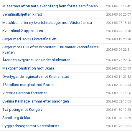
Missarnas afton när Sävehof tog hem första semifinalen
2021-04-07 19:41
Semifinalbiljetten kirrad
2021-03-30 20:07
Matchboll efter ny kvartsfinalseger mot VästeråsIrsta
2021-03-27 18:42
Kvartsfinal 2 uppskjuten
2021-03-23 18:10
Seger med 32-23 i kvartsfinal ett
2021-03-13 20:20
Seger mot LUGI efter drömstart – nu väntar VästeråsIrsta i
2021-03-09 22:31
kvarten
Återigen avgjorde H65 under slutkvarten
2021-02-27 22:36
Maktdemonstration mot Skara
2021-02-20 23:39
Övertygande laginsats mot Kristianstad
2021-02-11 21:32
16 bollars marginal mot Boden
2021-02-06 16:33
Victoria Larsson fortsätter
2021-02-05 12:56
Evelina Källhage lämnar efter säsongen
2021-02-02 10:05
Två poäng mot Kungälv
2021-01-30 17:28
Sandberg är klar
2021-01-26 16:59
Ryggradsseger mot VästeråsIrsta
2021-01-23 18:05