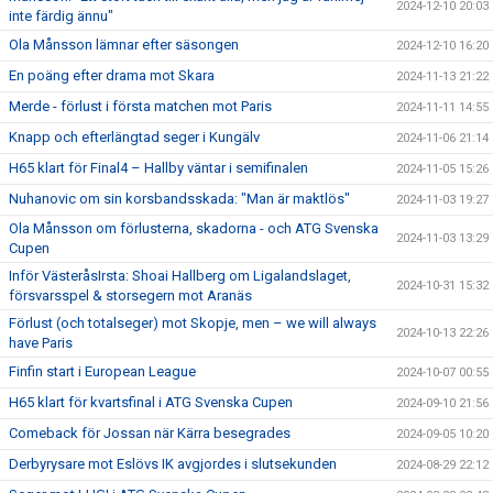
2024-12-10 20:03
inte färdig ännu"
Ola Månsson lämnar efter säsongen
2024-12-10 16:20
En poäng efter drama mot Skara
2024-11-13 21:22
Merde - förlust i första matchen mot Paris
2024-11-11 14:55
Knapp och efterlängtad seger i Kungälv
2024-11-06 21:14
H65 klart för Final4 – Hallby väntar i semifinalen
2024-11-05 15:26
Nuhanovic om sin korsbandsskada: "Man är maktlös"
2024-11-03 19:27
Ola Månsson om förlusterna, skadorna - och ATG Svenska
2024-11-03 13:29
Cupen
Inför VästeråsIrsta: Shoai Hallberg om Ligalandslaget,
2024-10-31 15:32
försvarsspel & storsegern mot Aranäs
Förlust (och totalseger) mot Skopje, men – we will always
2024-10-13 22:26
have Paris
Finfin start i European League
2024-10-07 00:55
H65 klart för kvartsfinal i ATG Svenska Cupen
2024-09-10 21:56
Comeback för Jossan när Kärra besegrades
2024-09-05 10:20
Derbyrysare mot Eslövs IK avgjordes i slutsekunden
2024-08-29 22:12