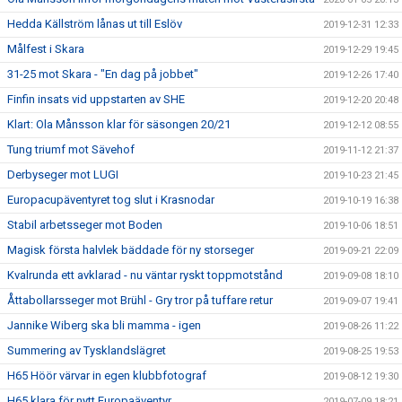
Hedda Källström lånas ut till Eslöv
2019-12-31 12:33
Målfest i Skara
2019-12-29 19:45
31-25 mot Skara - "En dag på jobbet"
2019-12-26 17:40
Finfin insats vid uppstarten av SHE
2019-12-20 20:48
Klart: Ola Månsson klar för säsongen 20/21
2019-12-12 08:55
Tung triumf mot Sävehof
2019-11-12 21:37
Derbyseger mot LUGI
2019-10-23 21:45
Europacupäventyret tog slut i Krasnodar
2019-10-19 16:38
Stabil arbetsseger mot Boden
2019-10-06 18:51
Magisk första halvlek bäddade för ny storseger
2019-09-21 22:09
Kvalrunda ett avklarad - nu väntar ryskt toppmotstånd
2019-09-08 18:10
Åttabollarsseger mot Brühl - Gry tror på tuffare retur
2019-09-07 19:41
Jannike Wiberg ska bli mamma - igen
2019-08-26 11:22
Summering av Tysklandslägret
2019-08-25 19:53
H65 Höör värvar in egen klubbfotograf
2019-08-12 19:30
H65 klara för nytt Europaäventyr
2019-07-09 18:21