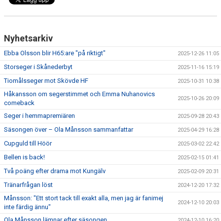
Nyhetsarkiv
Ebba Olsson blir H65:are "på riktigt"
2025-12-26 11:05
Storseger i Skånederbyt
2025-11-16 15:19
Tiomålsseger mot Skövde HF
2025-10-31 10:38
Håkansson om segerstimmet och Emma Nuhanovics
2025-10-26 20:09
comeback
Seger i hemmapremiären
2025-09-28 20:43
Säsongen över – Ola Månsson sammanfattar
2025-04-29 16:28
Cupguld till Höör
2025-03-02 22:42
Bellen is back!
2025-02-15 01:41
Två poäng efter drama mot Kungälv
2025-02-09 20:31
Tränarfrågan löst
2024-12-20 17:32
Månsson: "Ett stort tack till exakt alla, men jag är fanimej
2024-12-10 20:03
inte färdig ännu"
Ola Månsson lämnar efter säsongen
2024-12-10 16:20