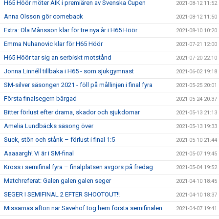
H65 Höör möter AIK i premiären av Svenska Cupen
2021-08-12 11:52
Anna Olsson gör comeback
2021-08-12 11:50
Extra: Ola Månsson klar för tre nya år i H65 Höör
2021-08-10 10:20
Emma Nuhanovic klar för H65 Höör
2021-07-21 12:00
H65 Höör tar sig an serbiskt motstånd
2021-07-20 22:10
Jonna Linnéll tillbaka i H65 - som sjukgymnast
2021-06-02 19:18
SM-silver säsongen 2021 - föll på mållinjen i final fyra
2021-05-25 20:01
Första finalsegern bärgad
2021-05-24 20:37
Bitter förlust efter drama, skador och sjukdomar
2021-05-13 21:13
Amelia Lundbäcks säsong över
2021-05-13 19:33
Suck, stön och stånk – förlust i final 1:5
2021-05-10 21:44
Aaaaargh! Vi är i SM-final
2021-05-07 19:45
Kross i semifinal fyra – finalplatsen avgörs på fredag
2021-05-04 19:52
Matchreferat: Galen galen galen seger
2021-04-10 18:45
SEGER I SEMIFINAL 2 EFTER SHOOTOUT!!
2021-04-10 18:37
Missarnas afton när Sävehof tog hem första semifinalen
2021-04-07 19:41