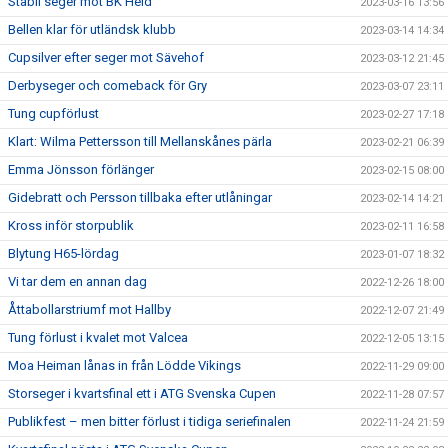
Stabil seger mot BK Heid
2023-03-16 13:56
Bellen klar för utländsk klubb
2023-03-14 14:34
Cupsilver efter seger mot Sävehof
2023-03-12 21:45
Derbyseger och comeback för Gry
2023-03-07 23:11
Tung cupförlust
2023-02-27 17:18
Klart: Wilma Pettersson till Mellanskånes pärla
2023-02-21 06:39
Emma Jönsson förlänger
2023-02-15 08:00
Gidebratt och Persson tillbaka efter utlåningar
2023-02-14 14:21
Kross inför storpublik
2023-02-11 16:58
Blytung H65-lördag
2023-01-07 18:32
Vi tar dem en annan dag
2022-12-26 18:00
Åttabollarstriumf mot Hallby
2022-12-07 21:49
Tung förlust i kvalet mot Valcea
2022-12-05 13:15
Moa Heiman lånas in från Lödde Vikings
2022-11-29 09:00
Storseger i kvartsfinal ett i ATG Svenska Cupen
2022-11-28 07:57
Publikfest – men bitter förlust i tidiga seriefinalen
2022-11-24 21:59