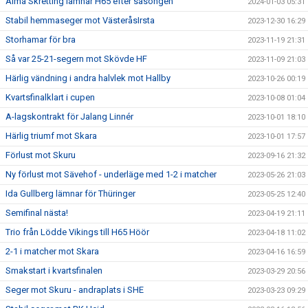
Alma Skretting lämnar H65 efter säsongen
2024-01-03 05:31
Stabil hemmaseger mot VästeråsIrsta
2023-12-30 16:29
Storhamar för bra
2023-11-19 21:31
Så var 25-21-segern mot Skövde HF
2023-11-09 21:03
Härlig vändning i andra halvlek mot Hallby
2023-10-26 00:19
Kvartsfinalklart i cupen
2023-10-08 01:04
A-lagskontrakt för Jalang Linnér
2023-10-01 18:10
Härlig triumf mot Skara
2023-10-01 17:57
Förlust mot Skuru
2023-09-16 21:32
Ny förlust mot Sävehof - underläge med 1-2 i matcher
2023-05-26 21:03
Ida Gullberg lämnar för Thüringer
2023-05-25 12:40
Semifinal nästa!
2023-04-19 21:11
Trio från Lödde Vikings till H65 Höör
2023-04-18 11:02
2-1 i matcher mot Skara
2023-04-16 16:59
Smakstart i kvartsfinalen
2023-03-29 20:56
Seger mot Skuru - andraplats i SHE
2023-03-23 09:29