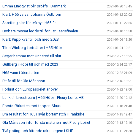
Emma Lindqvist blir proffs i Danmark
2021-01-20 18:45
Klart: H65 värvar Johanna Östblom
2021-01-12 20:02
Skretting klar för två nya H65-år
2021-01-11 22:55
Dyrbara missar ledde till förlust i seriefinalen
2021-01-10 16:38
Klart: Pripp kvar till och med 2023
2021-01-06 19:20
Tilda Winberg fortsätter i H65 Höör
2021-01-04 10:21
Seger hemma mot Önnered till slut
2020-12-27 16:25
Gullberg i Höör till och med 2023
2020-12-24 23:17
H65 vann i återstarten
2020-12-22 21:09
Ett år till för Ola Månsson
2020-12-16 18:21
Förlust och Europaspelet är över
2020-11-22 19:00
Länk till Livestream | H65 Höör - Fleury Loriet HB
2020-11-20 12:12
Första förlusten mot tappert Skuru
2020-11-18 21:48
Bra resultat för H65 i svår bortamatch i Frankrike
2020-11-15 19:47
Ola Månsson inför första matchen mot Fleury Loiret
2020-11-13 19:10
Två poäng och åttonde raka segern i SHE
2020-11-11 21:38