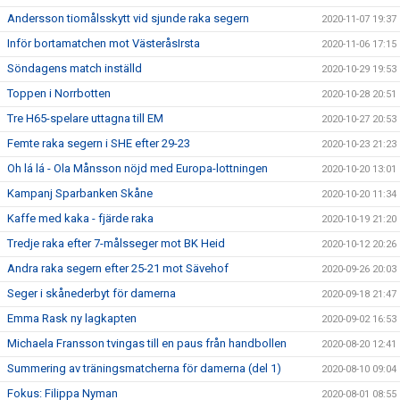
Andersson tiomålsskytt vid sjunde raka segern
2020-11-07 19:37
Inför bortamatchen mot VästeråsIrsta
2020-11-06 17:15
Söndagens match inställd
2020-10-29 19:53
Toppen i Norrbotten
2020-10-28 20:51
Tre H65-spelare uttagna till EM
2020-10-27 20:53
Femte raka segern i SHE efter 29-23
2020-10-23 21:23
Oh lá lá - Ola Månsson nöjd med Europa-lottningen
2020-10-20 13:01
Kampanj Sparbanken Skåne
2020-10-20 11:34
Kaffe med kaka - fjärde raka
2020-10-19 21:20
Tredje raka efter 7-målsseger mot BK Heid
2020-10-12 20:26
Andra raka segern efter 25-21 mot Sävehof
2020-09-26 20:03
Seger i skånederbyt för damerna
2020-09-18 21:47
Emma Rask ny lagkapten
2020-09-02 16:53
Michaela Fransson tvingas till en paus från handbollen
2020-08-20 12:41
Summering av träningsmatcherna för damerna (del 1)
2020-08-10 09:04
Fokus: Filippa Nyman
2020-08-01 08:55