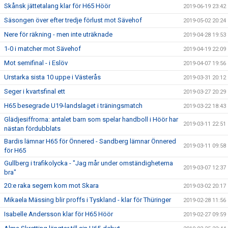
Skånsk jättetalang klar för H65 Höör
2019-06-19 23:42
Säsongen över efter tredje förlust mot Sävehof
2019-05-02 20:24
Nere för räkning - men inte uträknade
2019-04-28 19:53
1-0 i matcher mot Sävehof
2019-04-19 22:09
Mot semifinal - i Eslöv
2019-04-07 19:56
Urstarka sista 10 uppe i Västerås
2019-03-31 20:12
Seger i kvartsfinal ett
2019-03-27 20:29
H65 besegrade U19-landslaget i träningsmatch
2019-03-22 18:43
Glädjesiffrorna: antalet barn som spelar handboll i Höör har
2019-03-11 22:51
nästan fördubblats
Bardis lämnar H65 för Önnered - Sandberg lämnar Önnered
2019-03-11 09:58
för H65
Gullberg i trafikolycka - "Jag mår under omständigheterna
2019-03-07 12:37
bra"
20:e raka segern kom mot Skara
2019-03-02 20:17
Mikaela Mässing blir proffs i Tyskland - klar för Thüringer
2019-02-28 11:56
Isabelle Andersson klar för H65 Höör
2019-02-27 09:59