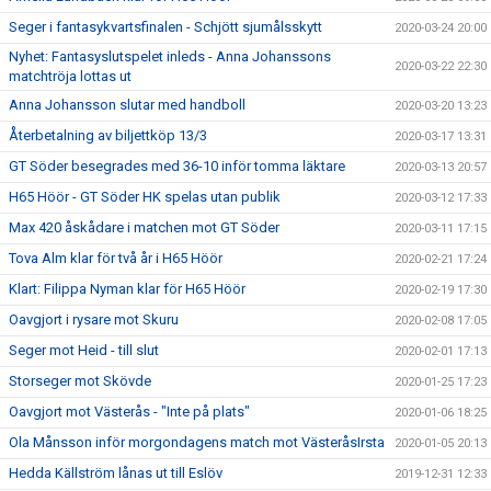
Seger i fantasykvartsfinalen - Schjött sjumålsskytt
2020-03-24 20:00
Nyhet: Fantasyslutspelet inleds - Anna Johanssons
2020-03-22 22:30
matchtröja lottas ut
Anna Johansson slutar med handboll
2020-03-20 13:23
Återbetalning av biljettköp 13/3
2020-03-17 13:31
GT Söder besegrades med 36-10 inför tomma läktare
2020-03-13 20:57
H65 Höör - GT Söder HK spelas utan publik
2020-03-12 17:33
Max 420 åskådare i matchen mot GT Söder
2020-03-11 17:15
Tova Alm klar för två år i H65 Höör
2020-02-21 17:24
Klart: Filippa Nyman klar för H65 Höör
2020-02-19 17:30
Oavgjort i rysare mot Skuru
2020-02-08 17:05
Seger mot Heid - till slut
2020-02-01 17:13
Storseger mot Skövde
2020-01-25 17:23
Oavgjort mot Västerås - "Inte på plats"
2020-01-06 18:25
Ola Månsson inför morgondagens match mot VästeråsIrsta
2020-01-05 20:13
Hedda Källström lånas ut till Eslöv
2019-12-31 12:33