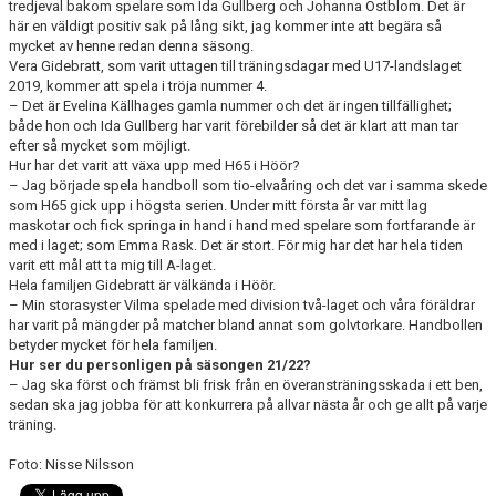
tredjeval bakom spelare som Ida Gullberg och Johanna Östblom. Det är
här en väldigt positiv sak på lång sikt, jag kommer inte att begära så
mycket av henne redan denna säsong.
Vera Gidebratt, som varit uttagen till träningsdagar med U17-landslaget
2019, kommer att spela i tröja nummer 4.
– Det är Evelina Källhages gamla nummer och det är ingen tillfällighet;
både hon och Ida Gullberg har varit förebilder så det är klart att man tar
efter så mycket som möjligt.
Hur har det varit att växa upp med H65 i Höör?
– Jag började spela handboll som tio-elvaåring och det var i samma skede
som H65 gick upp i högsta serien. Under mitt första år var mitt lag
maskotar och fick springa in hand i hand med spelare som fortfarande är
med i laget; som Emma Rask. Det är stort. För mig har det har hela tiden
varit ett mål att ta mig till A-laget.
Hela familjen Gidebratt är välkända i Höör.
– Min storasyster Vilma spelade med division två-laget och våra föräldrar
har varit på mängder på matcher bland annat som golvtorkare. Handbollen
betyder mycket för hela familjen.
Hur ser du personligen på säsongen 21/22?
– Jag ska först och främst bli frisk från en överansträningsskada i ett ben,
sedan ska jag jobba för att konkurrera på allvar nästa år och ge allt på varje
träning.
Foto: Nisse Nilsson