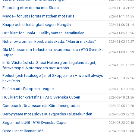
En poäng efter drama mot Skara
2024-11-13 21:22
Merde - förlust i första matchen mot Paris
2024-11-11 14:55
Knapp och efterlängtad seger i Kungälv
2024-11-06 21:14
H65 klart för Final4 – Hallby väntar i semifinalen
2024-11-05 15:26
Nuhanovic om sin korsbandsskada: "Man är maktlös"
2024-11-03 19:27
Ola Månsson om förlusterna, skadorna - och ATG Svenska
2024-11-03 13:29
Cupen
Inför VästeråsIrsta: Shoai Hallberg om Ligalandslaget,
2024-10-31 15:32
försvarsspel & storsegern mot Aranäs
Förlust (och totalseger) mot Skopje, men – we will always
2024-10-13 22:26
have Paris
Finfin start i European League
2024-10-07 00:55
H65 klart för kvartsfinal i ATG Svenska Cupen
2024-09-10 21:56
Comeback för Jossan när Kärra besegrades
2024-09-05 10:20
Derbyrysare mot Eslövs IK avgjordes i slutsekunden
2024-08-29 22:12
Seger mot LUGI i ATG Svenska Cupen
2024-08-23 22:48
Binto Linnér lämnar H65
2024-08-23 18:00