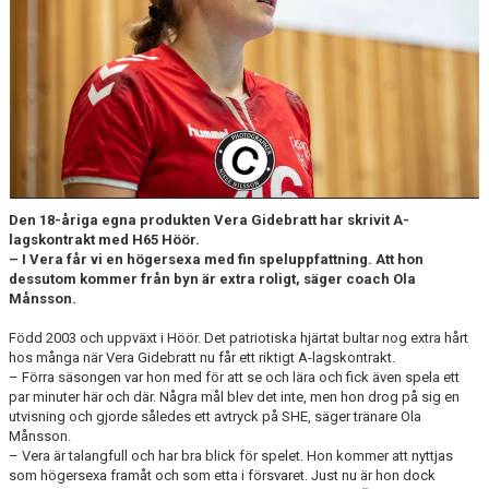
TRÄNINGSTIDER
TABELL
HANDBOLLSLIGANDAM.SE
SPELSCHEMA
Den 18-åriga egna produkten Vera Gidebratt har skrivit A-
GAMEDAY-APPEN
lagskontrakt med H65 Höör.
– I Vera får vi en högersexa med fin speluppfattning. Att hon
MATCHPROGRAM
dessutom kommer från byn är extra roligt, säger coach Ola
Månsson.
KONTAKT
Född 2003 och uppväxt i Höör. Det patriotiska hjärtat bultar nog extra hårt
hos många när Vera Gidebratt nu får ett riktigt A-lagskontrakt.
– Förra säsongen var hon med för att se och lära och fick även spela ett
par minuter här och där. Några mål blev det inte, men hon drog på sig en
utvisning och gjorde således ett avtryck på SHE, säger tränare Ola
Månsson.
– Vera är talangfull och har bra blick för spelet. Hon kommer att nyttjas
som högersexa framåt och som etta i försvaret. Just nu är hon dock