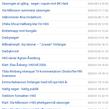
Säsongen är igång - seger i cupen mot BK Heid
2024-08-14 20:40
Ola Månsson summerar säsongen
2024-05-15 17:06
Välkommen Alva Söderbom
2024-05-08 11:49
Ofelia Shoai Hallberg klar för H65
2024-03-28 12:05
Bottennapp mot Kungälv
2024-03-16 15:42
Derbyseger!
2024-02-19 01:58
Målvaktsnytt: Gry lämnar – "Jossan" förlänger
2024-02-06 18:16
Derbykross!
2024-02-02 21:33
H65 värvar Agnes Åseskog
2024-01-26 09:00
Klart: Elsa Åsberg i H65 till 2026
2024-01-24 16:02
Tilda Winberg intervjuar TV-kommentatorn Christoffer Pihl
2024-01-18 18:14
Svensson
Emma Nuhanovic förlänger med två nya H65-år
2024-01-18 15:00
Härlig seger - härlig publik
2024-01-18 00:37
Östblom fortsätter i H65
2024-01-16 22:19
Klart: Ola Månsson i H65 ytterligare två säsonger
2024-01-09 15:09