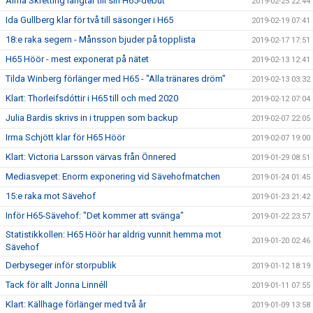
Alma Skretting längtar till sin H65-debut
2019-02-25 22:44
Ida Gullberg klar för två till säsonger i H65
2019-02-19 07:41
18:e raka segern - Månsson bjuder på topplista
2019-02-17 17:51
H65 Höör - mest exponerat på nätet
2019-02-13 12:41
Tilda Winberg förlänger med H65 - "Alla tränares dröm"
2019-02-13 03:32
Klart: Thorleifsdóttir i H65 till och med 2020
2019-02-12 07:04
Julia Bardis skrivs in i truppen som backup
2019-02-07 22:05
Irma Schjött klar för H65 Höör
2019-02-07 19:00
Klart: Victoria Larsson värvas från Önnered
2019-01-29 08:51
Mediasvepet: Enorm exponering vid Sävehofmatchen
2019-01-24 01:45
15:e raka mot Sävehof
2019-01-23 21:42
Inför H65-Sävehof: "Det kommer att svänga"
2019-01-22 23:57
Statistikkollen: H65 Höör har aldrig vunnit hemma mot
2019-01-20 02:46
Sävehof
Derbyseger inför storpublik
2019-01-12 18:19
Tack för allt Jonna Linnéll
2019-01-11 07:55
Klart: Källhage förlänger med två år
2019-01-09 13:58