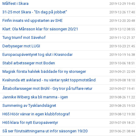
Målfest i Skara
2019-12-29 19:45
31-25 mot Skara - "En dag på jobbet"
2019-12-26 17:40
Finfin insats vid uppstarten av SHE
2019-12-20 20:48
Klart: Ola Månsson klar för säsongen 20/21
2019-12-12 08:55
Tung triumf mot Sävehof
2019-11-12 21:37
Derbyseger mot LUGI
2019-10-23 21:45
Europacupäventyret tog slut i Krasnodar
2019-10-19 16:38
Stabil arbetsseger mot Boden
2019-10-06 18:51
Magisk första halvlek bäddade för ny storseger
2019-09-21 22:09
Kvalrunda ett avklarad - nu väntar ryskt toppmotstånd
2019-09-08 18:10
Åttabollarsseger mot Brühl - Gry tror på tuffare retur
2019-09-07 19:41
Jannike Wiberg ska bli mamma - igen
2019-08-26 11:22
Summering av Tysklandslägret
2019-08-25 19:53
H65 Höör värvar in egen klubbfotograf
2019-08-12 19:30
H65 klara för nytt Europaäventyr
2019-07-09 18:21
Så ser förutsättningarna ut inför säsongen 19/20
2019-06-21 08:44