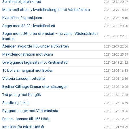
Semifinalbiljetten kirrad
2021-03-30 20:07
Matchboll efter ny kvartsfinalseger mot VästeråsIrsta
2021-03-27 18:42
Kvartsfinal 2 uppskjuten
2021-03-23 18:10
Seger med 32-23 i kvartsfinal ett
2021-03-13 20:20
Seger mot LUGI efter drömstart – nu väntar VästeråsIrsta i
2021-03-09 22:31
kvarten
Återigen avgjorde H65 under slutkvarten
2021-02-27 22:36
Maktdemonstration mot Skara
2021-02-20 23:39
Övertygande laginsats mot Kristianstad
2021-02-11 21:32
16 bollars marginal mot Boden
2021-02-06 16:33
Victoria Larsson fortsätter
2021-02-05 12:56
Evelina Källhage lämnar efter säsongen
2021-02-02 10:05
Två poäng mot Kungälv
2021-01-30 17:28
Sandberg är klar
2021-01-26 16:59
Ryggradsseger mot VästeråsIrsta
2021-01-23 18:05
Emma Jönsson till H65 Höör
2021-01-22 12:22
Irma klar för två till H65-år
2021-01-21 20:29