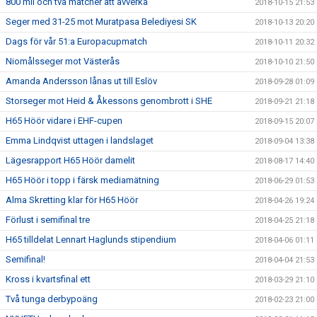
800 mil och två matcher att avverka
2018-10-15 21:53
Seger med 31-25 mot Muratpasa Belediyesi SK
2018-10-13 20:20
Dags för vår 51:a Europacupmatch
2018-10-11 20:32
Niomålsseger mot Västerås
2018-10-10 21:50
Amanda Andersson lånas ut till Eslöv
2018-09-28 01:09
Storseger mot Heid & Åkessons genombrott i SHE
2018-09-21 21:18
H65 Höör vidare i EHF-cupen
2018-09-15 20:07
Emma Lindqvist uttagen i landslaget
2018-09-04 13:38
Lägesrapport H65 Höör damelit
2018-08-17 14:40
H65 Höör i topp i färsk mediamätning
2018-06-29 01:53
Alma Skretting klar för H65 Höör
2018-04-26 19:24
Förlust i semifinal tre
2018-04-25 21:18
H65 tilldelat Lennart Haglunds stipendium
2018-04-06 01:11
Semifinal!
2018-04-04 21:53
Kross i kvartsfinal ett
2018-03-29 21:10
Två tunga derbypoäng
2018-02-23 21:00