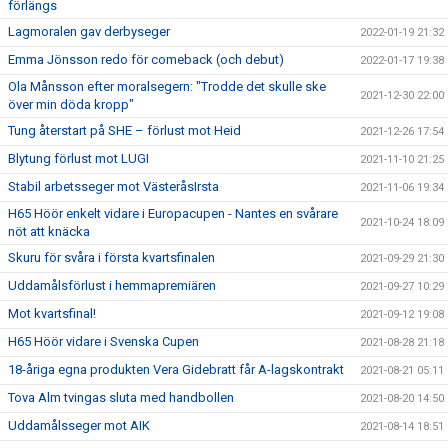
förlängs
Lagmoralen gav derbyseger
2022-01-19 21:32
Emma Jönsson redo för comeback (och debut)
2022-01-17 19:38
Ola Månsson efter moralsegern: "Trodde det skulle ske
2021-12-30 22:00
över min döda kropp"
Tung återstart på SHE – förlust mot Heid
2021-12-26 17:54
Blytung förlust mot LUGI
2021-11-10 21:25
Stabil arbetsseger mot VästeråsIrsta
2021-11-06 19:34
H65 Höör enkelt vidare i Europacupen - Nantes en svårare
2021-10-24 18:09
nöt att knäcka
Skuru för svåra i första kvartsfinalen
2021-09-29 21:30
Uddamålsförlust i hemmapremiären
2021-09-27 10:29
Mot kvartsfinal!
2021-09-12 19:08
H65 Höör vidare i Svenska Cupen
2021-08-28 21:18
18-åriga egna produkten Vera Gidebratt får A-lagskontrakt
2021-08-21 05:11
Tova Alm tvingas sluta med handbollen
2021-08-20 14:50
Uddamålsseger mot AIK
2021-08-14 18:51