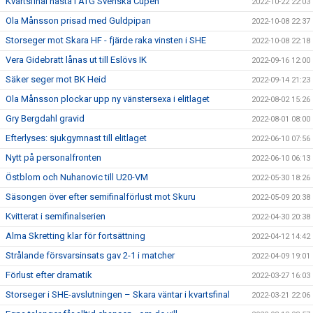
Kvartsfinal nästa i ATG Svenska Cupen
2022-10-22 22:03
Ola Månsson prisad med Guldpipan
2022-10-08 22:37
Storseger mot Skara HF - fjärde raka vinsten i SHE
2022-10-08 22:18
Vera Gidebratt lånas ut till Eslövs IK
2022-09-16 12:00
Säker seger mot BK Heid
2022-09-14 21:23
Ola Månsson plockar upp ny vänstersexa i elitlaget
2022-08-02 15:26
Gry Bergdahl gravid
2022-08-01 08:00
Efterlyses: sjukgymnast till elitlaget
2022-06-10 07:56
Nytt på personalfronten
2022-06-10 06:13
Östblom och Nuhanovic till U20-VM
2022-05-30 18:26
Säsongen över efter semifinalförlust mot Skuru
2022-05-09 20:38
Kvitterat i semifinalserien
2022-04-30 20:38
Alma Skretting klar för fortsättning
2022-04-12 14:42
Strålande försvarsinsats gav 2-1 i matcher
2022-04-09 19:01
Förlust efter dramatik
2022-03-27 16:03
Storseger i SHE-avslutningen – Skara väntar i kvartsfinal
2022-03-21 22:06