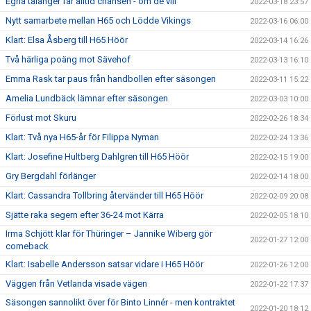
Egna talanger får alltid chansen - om de vill
2022-03-18 23:57
Nytt samarbete mellan H65 och Lödde Vikings
2022-03-16 06:00
Klart: Elsa Åsberg till H65 Höör
2022-03-14 16:26
Två härliga poäng mot Sävehof
2022-03-13 16:10
Emma Rask tar paus från handbollen efter säsongen
2022-03-11 15:22
Amelia Lundbäck lämnar efter säsongen
2022-03-03 10:00
Förlust mot Skuru
2022-02-26 18:34
Klart: Två nya H65-år för Filippa Nyman
2022-02-24 13:36
Klart: Josefine Hultberg Dahlgren till H65 Höör
2022-02-15 19:00
Gry Bergdahl förlänger
2022-02-14 18:00
Klart: Cassandra Tollbring återvänder till H65 Höör
2022-02-09 20:08
Sjätte raka segern efter 36-24 mot Kärra
2022-02-05 18:10
Irma Schjött klar för Thüringer – Jannike Wiberg gör
2022-01-27 12:00
comeback
Klart: Isabelle Andersson satsar vidare i H65 Höör
2022-01-26 12:00
Väggen från Vetlanda visade vägen
2022-01-22 17:37
Säsongen sannolikt över för Binto Linnér - men kontraktet
2022-01-20 18:12