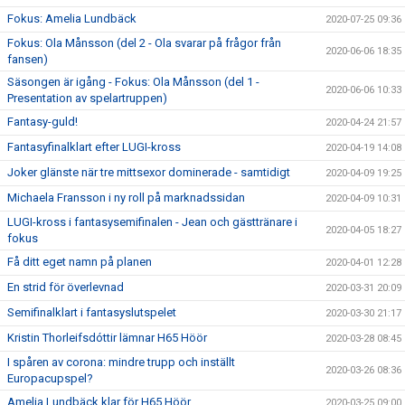
Fokus: Amelia Lundbäck
2020-07-25 09:36
Fokus: Ola Månsson (del 2 - Ola svarar på frågor från
2020-06-06 18:35
fansen)
Säsongen är igång - Fokus: Ola Månsson (del 1 -
2020-06-06 10:33
Presentation av spelartruppen)
Fantasy-guld!
2020-04-24 21:57
Fantasyfinalklart efter LUGI-kross
2020-04-19 14:08
Joker glänste när tre mittsexor dominerade - samtidigt
2020-04-09 19:25
Michaela Fransson i ny roll på marknadssidan
2020-04-09 10:31
LUGI-kross i fantasysemifinalen - Jean och gästtränare i
2020-04-05 18:27
fokus
Få ditt eget namn på planen
2020-04-01 12:28
En strid för överlevnad
2020-03-31 20:09
Semifinalklart i fantasyslutspelet
2020-03-30 21:17
Kristin Thorleifsdóttir lämnar H65 Höör
2020-03-28 08:45
I spåren av corona: mindre trupp och inställt
2020-03-26 08:36
Europacupspel?
Amelia Lundbäck klar för H65 Höör
2020-03-25 09:00