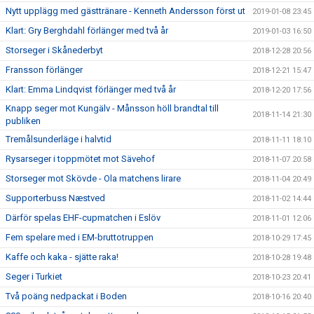
Nytt upplägg med gästtränare - Kenneth Andersson först ut
2019-01-08 23:45
Klart: Gry Berghdahl förlänger med två år
2019-01-03 16:50
Storseger i Skånederbyt
2018-12-28 20:56
Fransson förlänger
2018-12-21 15:47
Klart: Emma Lindqvist förlänger med två år
2018-12-20 17:56
Knapp seger mot Kungälv - Månsson höll brandtal till
2018-11-14 21:30
publiken
Tremålsunderläge i halvtid
2018-11-11 18:10
Rysarseger i toppmötet mot Sävehof
2018-11-07 20:58
Storseger mot Skövde - Ola matchens lirare
2018-11-04 20:49
Supporterbuss Næstved
2018-11-02 14:44
Därför spelas EHF-cupmatchen i Eslöv
2018-11-01 12:06
Fem spelare med i EM-bruttotruppen
2018-10-29 17:45
Kaffe och kaka - sjätte raka!
2018-10-28 19:48
Seger i Turkiet
2018-10-23 20:41
Två poäng nedpackat i Boden
2018-10-16 20:40