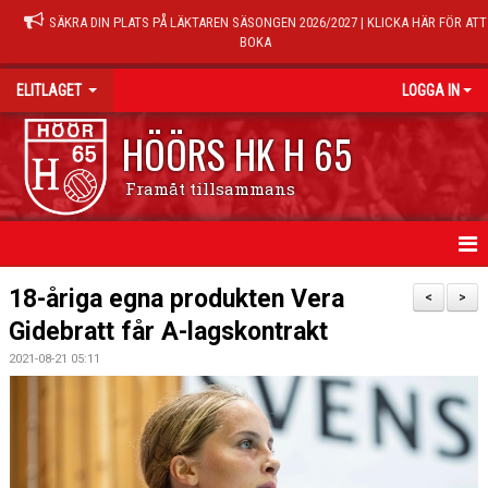
SÄKRA DIN PLATS PÅ LÄKTAREN SÄSONGEN 2026/2027 | KLICKA HÄR FÖR ATT
BOKA
ELITLAGET
LOGGA IN
HÖÖRS HK H 65
Framåt tillsammans
HEM
18-åriga egna produkten Vera
<
>
Gidebratt får A-lagskontrakt
NYHETER
2021-08-21 05:11
TRUPPEN
MATCHER
KALENDER