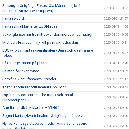
Säsongen är igång - Fokus: Ola Månsson (del 1 -
2020-06-06 10:33
Presentation av spelartruppen)
Fantasy-guld!
2020-04-24 21:57
Fantasyfinalklart efter LUGI-kross
2020-04-19 14:08
Joker glänste när tre mittsexor dominerade - samtidigt
2020-04-09 19:25
Michaela Fransson i ny roll på marknadssidan
2020-04-09 10:31
LUGI-kross i fantasysemifinalen - Jean och gästtränare i
2020-04-05 18:27
fokus
Få ditt eget namn på planen
2020-04-01 12:28
En strid för överlevnad
2020-03-31 20:09
Semifinalklart i fantasyslutspelet
2020-03-30 21:17
Kristin Thorleifsdóttir lämnar H65 Höör
2020-03-28 08:45
I spåren av corona: mindre trupp och inställt
2020-03-26 08:36
Europacupspel?
Amelia Lundbäck klar för H65 Höör
2020-03-25 09:00
Seger i fantasykvartsfinalen - Schjött sjumålsskytt
2020-03-24 20:00
Nyhet: Fantasyslutspelet inleds - Anna Johanssons
2020-03-22 22:30
matchtröja lottas ut