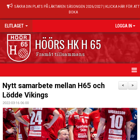
SÄKRA DIN PLATS PÅ LÄKTAREN SÄSONGEN 2026/2027 | KLICKA HÄR FÖR ATT
BOKA
ELITLAGET
LOGGA IN
HÖÖRS HK H 65
Framåt tillsammans
HEM
Nytt samarbete mellan H65 och
<
>
Lödde Vikings
NYHETER
2022-03-16 06:00
TRUPPEN
MATCHER
KALENDER