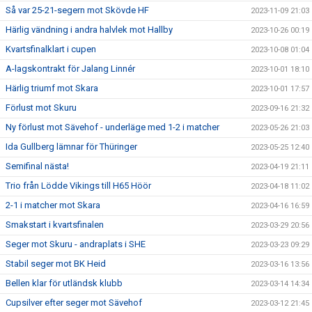
Så var 25-21-segern mot Skövde HF
2023-11-09 21:03
Härlig vändning i andra halvlek mot Hallby
2023-10-26 00:19
Kvartsfinalklart i cupen
2023-10-08 01:04
A-lagskontrakt för Jalang Linnér
2023-10-01 18:10
Härlig triumf mot Skara
2023-10-01 17:57
Förlust mot Skuru
2023-09-16 21:32
Ny förlust mot Sävehof - underläge med 1-2 i matcher
2023-05-26 21:03
Ida Gullberg lämnar för Thüringer
2023-05-25 12:40
Semifinal nästa!
2023-04-19 21:11
Trio från Lödde Vikings till H65 Höör
2023-04-18 11:02
2-1 i matcher mot Skara
2023-04-16 16:59
Smakstart i kvartsfinalen
2023-03-29 20:56
Seger mot Skuru - andraplats i SHE
2023-03-23 09:29
Stabil seger mot BK Heid
2023-03-16 13:56
Bellen klar för utländsk klubb
2023-03-14 14:34
Cupsilver efter seger mot Sävehof
2023-03-12 21:45