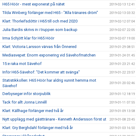
H65 Höör - mest exponerat på nätet
2019-02-13 12:41
Tilda Winberg förlänger med H65 - "Alla tränares dröm"
2019-02-13 03:32
Klart: Thorleifsdóttir i H65 till och med 2020
2019-02-12 07:04
Julia Bardis skrivs in i truppen som backup
2019-02-07 22:05
Irma Schjött klar för H65 Höör
2019-02-07 19:00
Klart: Victoria Larsson värvas från Önnered
2019-01-29 08:51
Mediasvepet: Enorm exponering vid Sävehofmatchen
2019-01-24 01:45
15:e raka mot Sävehof
2019-01-23 21:42
Inför H65-Sävehof: "Det kommer att svänga"
2019-01-22 23:57
Statistikkollen: H65 Höör har aldrig vunnit hemma mot
2019-01-20 02:46
Sävehof
Derbyseger inför storpublik
2019-01-12 18:19
Tack för allt Jonna Linnéll
2019-01-11 07:55
Klart: Källhage förlänger med två år
2019-01-09 13:58
Nytt upplägg med gästtränare - Kenneth Andersson först ut
2019-01-08 23:45
Klart: Gry Berghdahl förlänger med två år
2019-01-03 16:50