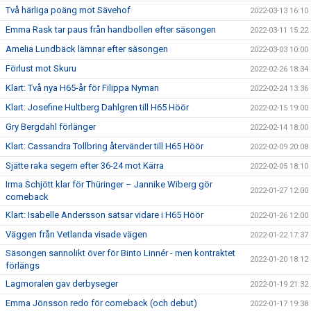
Två härliga poäng mot Sävehof
2022-03-13 16:10
Emma Rask tar paus från handbollen efter säsongen
2022-03-11 15:22
Amelia Lundbäck lämnar efter säsongen
2022-03-03 10:00
Förlust mot Skuru
2022-02-26 18:34
Klart: Två nya H65-år för Filippa Nyman
2022-02-24 13:36
Klart: Josefine Hultberg Dahlgren till H65 Höör
2022-02-15 19:00
Gry Bergdahl förlänger
2022-02-14 18:00
Klart: Cassandra Tollbring återvänder till H65 Höör
2022-02-09 20:08
Sjätte raka segern efter 36-24 mot Kärra
2022-02-05 18:10
Irma Schjött klar för Thüringer – Jannike Wiberg gör
2022-01-27 12:00
comeback
Klart: Isabelle Andersson satsar vidare i H65 Höör
2022-01-26 12:00
Väggen från Vetlanda visade vägen
2022-01-22 17:37
Säsongen sannolikt över för Binto Linnér - men kontraktet
2022-01-20 18:12
förlängs
Lagmoralen gav derbyseger
2022-01-19 21:32
Emma Jönsson redo för comeback (och debut)
2022-01-17 19:38