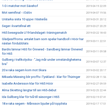
1-0 i matcher mot Sävehof
2019-04-19 22:09
Mot semifinal - i Eslöv
2019-04-07 19:56
Urstarka sista 10 uppe i Västerås
2019-03-31 20:12
Seger i kvartsfinal ett
2019-03-27 20:29
H65 besegrade U19-landslaget i träningsmatch
2019-03-22 18:43
Glädjesiffrorna: antalet barn som spelar handboll i Höör har
2019-03-11 22:51
nästan fördubblats
Bardis lämnar H65 för Önnered - Sandberg lämnar Önnered
2019-03-11 09:58
för H65
Gullberg i trafikolycka - "Jag mår under omständigheterna
2019-03-07 12:37
bra"
20:e raka segern kom mot Skara
2019-03-02 20:17
Mikaela Mässing blir proffs i Tyskland - klar för Thüringer
2019-02-28 11:56
Isabelle Andersson klar för H65 Höör
2019-02-27 09:59
Alma Skretting längtar till sin H65-debut
2019-02-25 22:44
Ida Gullberg klar för två till säsonger i H65
2019-02-19 07:41
18:e raka segern - Månsson bjuder på topplista
2019-02-17 17:51