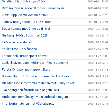
Skretting klar för två nya H65-år
2021-01-11 22:55
Dyrbara missar ledde till förlust i seriefinalen
2021-01-10 16:38
Klart: Pripp kvar till och med 2023
2021-01-06 19:20
Tilda Winberg fortsätter i H65 Höör
2021-01-04 10:21
Seger hemma mot Önnered till slut
2020-12-27 16:25
Gullberg i Höör till och med 2023
2020-12-24 23:17
H65 vann i återstarten
2020-12-22 21:09
Ett år till för Ola Månsson
2020-12-16 18:21
Förlust och Europaspelet är över
2020-11-22 19:00
Länk till Livestream | H65 Höör - Fleury Loriet HB
2020-11-20 12:12
Första förlusten mot tappert Skuru
2020-11-18 21:48
Bra resultat för H65 i svår bortamatch i Frankrike
2020-11-15 19:47
Ola Månsson inför första matchen mot Fleury Loiret
2020-11-13 19:10
Två poäng och åttonde raka segern i SHE
2020-11-11 21:38
Andersson tiomålsskytt vid sjunde raka segern
2020-11-07 19:37
Inför bortamatchen mot VästeråsIrsta
2020-11-06 17:15