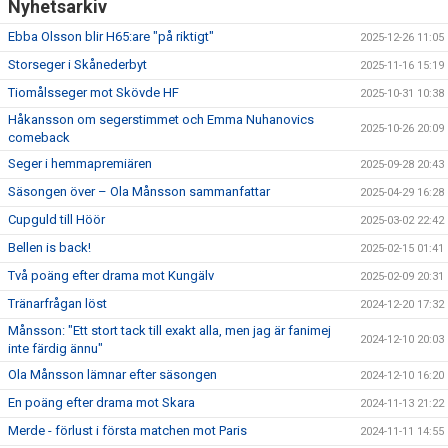
Nyhetsarkiv
Ebba Olsson blir H65:are "på riktigt"
2025-12-26 11:05
Storseger i Skånederbyt
2025-11-16 15:19
Tiomålsseger mot Skövde HF
2025-10-31 10:38
Håkansson om segerstimmet och Emma Nuhanovics
2025-10-26 20:09
comeback
Seger i hemmapremiären
2025-09-28 20:43
Säsongen över – Ola Månsson sammanfattar
2025-04-29 16:28
Cupguld till Höör
2025-03-02 22:42
Bellen is back!
2025-02-15 01:41
Två poäng efter drama mot Kungälv
2025-02-09 20:31
Tränarfrågan löst
2024-12-20 17:32
Månsson: "Ett stort tack till exakt alla, men jag är fanimej
2024-12-10 20:03
inte färdig ännu"
Ola Månsson lämnar efter säsongen
2024-12-10 16:20
En poäng efter drama mot Skara
2024-11-13 21:22
Merde - förlust i första matchen mot Paris
2024-11-11 14:55