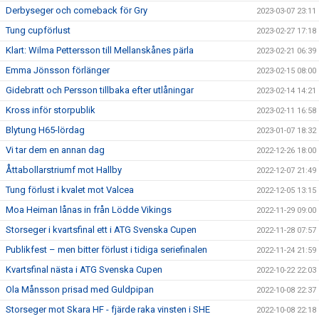
Derbyseger och comeback för Gry
2023-03-07 23:11
Tung cupförlust
2023-02-27 17:18
Klart: Wilma Pettersson till Mellanskånes pärla
2023-02-21 06:39
Emma Jönsson förlänger
2023-02-15 08:00
Gidebratt och Persson tillbaka efter utlåningar
2023-02-14 14:21
Kross inför storpublik
2023-02-11 16:58
Blytung H65-lördag
2023-01-07 18:32
Vi tar dem en annan dag
2022-12-26 18:00
Åttabollarstriumf mot Hallby
2022-12-07 21:49
Tung förlust i kvalet mot Valcea
2022-12-05 13:15
Moa Heiman lånas in från Lödde Vikings
2022-11-29 09:00
Storseger i kvartsfinal ett i ATG Svenska Cupen
2022-11-28 07:57
Publikfest – men bitter förlust i tidiga seriefinalen
2022-11-24 21:59
Kvartsfinal nästa i ATG Svenska Cupen
2022-10-22 22:03
Ola Månsson prisad med Guldpipan
2022-10-08 22:37
Storseger mot Skara HF - fjärde raka vinsten i SHE
2022-10-08 22:18