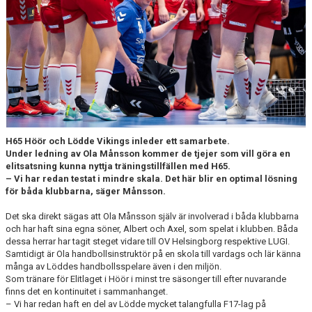
TRÄNINGSTIDER
TABELL
HANDBOLLSLIGANDAM.SE
SPELSCHEMA
GAMEDAY-APPEN
H65 Höör och Lödde Vikings inleder ett samarbete.
Under ledning av Ola Månsson kommer de tjejer som vill göra en
elitsatsning kunna nyttja träningstillfällen med H65.
MATCHPROGRAM
– Vi har redan testat i mindre skala. Det här blir en optimal lösning
för båda klubbarna, säger Månsson.
KONTAKT
Det ska direkt sägas att Ola Månsson själv är involverad i båda klubbarna
och har haft sina egna söner, Albert och Axel, som spelat i klubben. Båda
dessa herrar har tagit steget vidare till OV Helsingborg respektive LUGI.
Samtidigt är Ola handbollsinstruktör på en skola till vardags och lär känna
många av Löddes handbollsspelare även i den miljön.
Som tränare för Elitlaget i Höör i minst tre säsonger till efter nuvarande
finns det en kontinuitet i sammanhanget.
– Vi har redan haft en del av Lödde mycket talangfulla F17-lag på