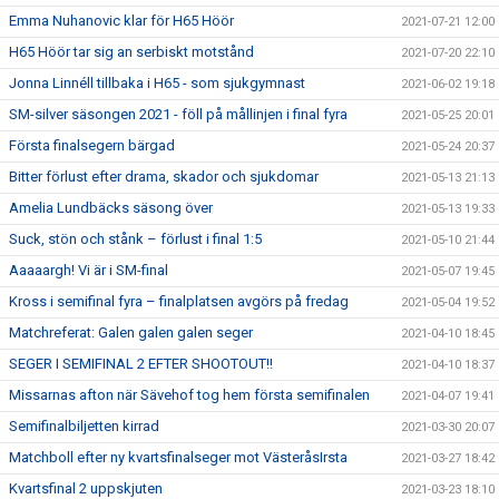
Emma Nuhanovic klar för H65 Höör
2021-07-21 12:00
H65 Höör tar sig an serbiskt motstånd
2021-07-20 22:10
Jonna Linnéll tillbaka i H65 - som sjukgymnast
2021-06-02 19:18
SM-silver säsongen 2021 - föll på mållinjen i final fyra
2021-05-25 20:01
Första finalsegern bärgad
2021-05-24 20:37
Bitter förlust efter drama, skador och sjukdomar
2021-05-13 21:13
Amelia Lundbäcks säsong över
2021-05-13 19:33
Suck, stön och stånk – förlust i final 1:5
2021-05-10 21:44
Aaaaargh! Vi är i SM-final
2021-05-07 19:45
Kross i semifinal fyra – finalplatsen avgörs på fredag
2021-05-04 19:52
Matchreferat: Galen galen galen seger
2021-04-10 18:45
SEGER I SEMIFINAL 2 EFTER SHOOTOUT!!
2021-04-10 18:37
Missarnas afton när Sävehof tog hem första semifinalen
2021-04-07 19:41
Semifinalbiljetten kirrad
2021-03-30 20:07
Matchboll efter ny kvartsfinalseger mot VästeråsIrsta
2021-03-27 18:42
Kvartsfinal 2 uppskjuten
2021-03-23 18:10