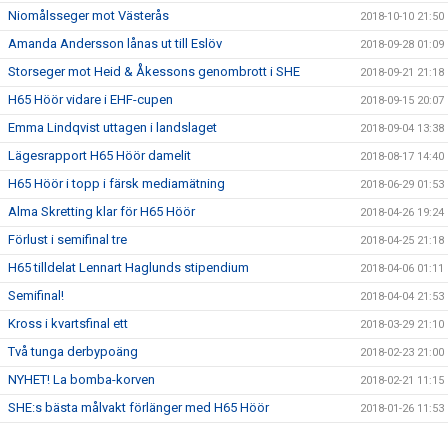
Niomålsseger mot Västerås
2018-10-10 21:50
Amanda Andersson lånas ut till Eslöv
2018-09-28 01:09
Storseger mot Heid & Åkessons genombrott i SHE
2018-09-21 21:18
H65 Höör vidare i EHF-cupen
2018-09-15 20:07
Emma Lindqvist uttagen i landslaget
2018-09-04 13:38
Lägesrapport H65 Höör damelit
2018-08-17 14:40
H65 Höör i topp i färsk mediamätning
2018-06-29 01:53
Alma Skretting klar för H65 Höör
2018-04-26 19:24
Förlust i semifinal tre
2018-04-25 21:18
H65 tilldelat Lennart Haglunds stipendium
2018-04-06 01:11
Semifinal!
2018-04-04 21:53
Kross i kvartsfinal ett
2018-03-29 21:10
Två tunga derbypoäng
2018-02-23 21:00
NYHET! La bomba-korven
2018-02-21 11:15
SHE:s bästa målvakt förlänger med H65 Höör
2018-01-26 11:53
Förlust mot Larvik
2018-01-26 11:35