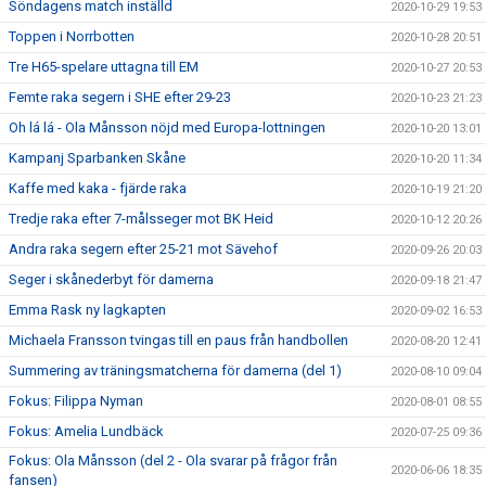
Söndagens match inställd
2020-10-29 19:53
Toppen i Norrbotten
2020-10-28 20:51
Tre H65-spelare uttagna till EM
2020-10-27 20:53
Femte raka segern i SHE efter 29-23
2020-10-23 21:23
Oh lá lá - Ola Månsson nöjd med Europa-lottningen
2020-10-20 13:01
Kampanj Sparbanken Skåne
2020-10-20 11:34
Kaffe med kaka - fjärde raka
2020-10-19 21:20
Tredje raka efter 7-målsseger mot BK Heid
2020-10-12 20:26
Andra raka segern efter 25-21 mot Sävehof
2020-09-26 20:03
Seger i skånederbyt för damerna
2020-09-18 21:47
Emma Rask ny lagkapten
2020-09-02 16:53
Michaela Fransson tvingas till en paus från handbollen
2020-08-20 12:41
Summering av träningsmatcherna för damerna (del 1)
2020-08-10 09:04
Fokus: Filippa Nyman
2020-08-01 08:55
Fokus: Amelia Lundbäck
2020-07-25 09:36
Fokus: Ola Månsson (del 2 - Ola svarar på frågor från
2020-06-06 18:35
fansen)