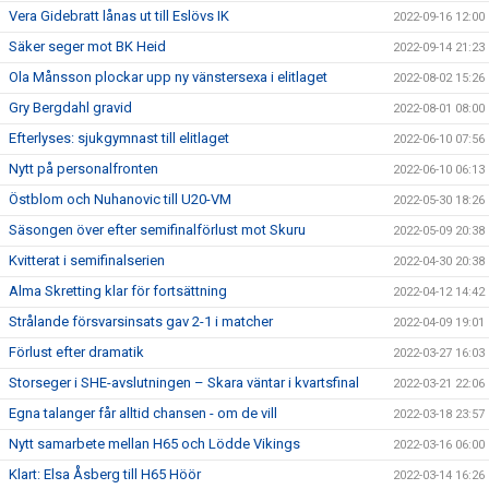
Vera Gidebratt lånas ut till Eslövs IK
2022-09-16 12:00
Säker seger mot BK Heid
2022-09-14 21:23
Ola Månsson plockar upp ny vänstersexa i elitlaget
2022-08-02 15:26
Gry Bergdahl gravid
2022-08-01 08:00
Efterlyses: sjukgymnast till elitlaget
2022-06-10 07:56
Nytt på personalfronten
2022-06-10 06:13
Östblom och Nuhanovic till U20-VM
2022-05-30 18:26
Säsongen över efter semifinalförlust mot Skuru
2022-05-09 20:38
Kvitterat i semifinalserien
2022-04-30 20:38
Alma Skretting klar för fortsättning
2022-04-12 14:42
Strålande försvarsinsats gav 2-1 i matcher
2022-04-09 19:01
Förlust efter dramatik
2022-03-27 16:03
Storseger i SHE-avslutningen – Skara väntar i kvartsfinal
2022-03-21 22:06
Egna talanger får alltid chansen - om de vill
2022-03-18 23:57
Nytt samarbete mellan H65 och Lödde Vikings
2022-03-16 06:00
Klart: Elsa Åsberg till H65 Höör
2022-03-14 16:26