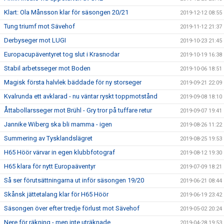
Klart: Ola Månsson klar för säsongen 20/21
2019-12-12 08:55
Tung triumf mot Sävehof
2019-11-12 21:37
Derbyseger mot LUGI
2019-10-23 21:45
Europacupäventyret tog slut i Krasnodar
2019-10-19 16:38
Stabil arbetsseger mot Boden
2019-10-06 18:51
Magisk första halvlek bäddade för ny storseger
2019-09-21 22:09
Kvalrunda ett avklarad - nu väntar ryskt toppmotstånd
2019-09-08 18:10
Åttabollarsseger mot Brühl - Gry tror på tuffare retur
2019-09-07 19:41
Jannike Wiberg ska bli mamma - igen
2019-08-26 11:22
Summering av Tysklandslägret
2019-08-25 19:53
H65 Höör värvar in egen klubbfotograf
2019-08-12 19:30
H65 klara för nytt Europaäventyr
2019-07-09 18:21
Så ser förutsättningarna ut inför säsongen 19/20
2019-06-21 08:44
Skånsk jättetalang klar för H65 Höör
2019-06-19 23:42
Säsongen över efter tredje förlust mot Sävehof
2019-05-02 20:24
Nere för räkning - men inte uträknade
2019-04-28 19:53