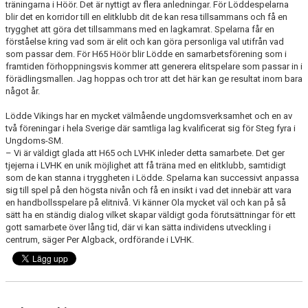
träningarna i Höör. Det är nyttigt av flera anledningar. För Löddespelarna
blir det en korridor till en elitklubb dit de kan resa tillsammans och få en
trygghet att göra det tillsammans med en lagkamrat. Spelarna får en
förståelse kring vad som är elit och kan göra personliga val utifrån vad
som passar dem. För H65 Höör blir Lödde en samarbetsförening som i
framtiden förhoppningsvis kommer att generera elitspelare som passar in i
förädlingsmallen. Jag hoppas och tror att det här kan ge resultat inom bara
något år.
Lödde Vikings har en mycket välmående ungdomsverksamhet och en av
två föreningar i hela Sverige där samtliga lag kvalificerat sig för Steg fyra i
Ungdoms-SM.
– Vi är väldigt glada att H65 och LVHK inleder detta samarbete. Det ger
tjejerna i LVHK en unik möjlighet att få träna med en elitklubb, samtidigt
som de kan stanna i tryggheten i Lödde. Spelarna kan successivt anpassa
sig till spel på den högsta nivån och få en insikt i vad det innebär att vara
en handbollsspelare på elitnivå. Vi känner Ola mycket väl och kan på så
sätt ha en ständig dialog vilket skapar väldigt goda förutsättningar för ett
gott samarbete över lång tid, där vi kan sätta individens utveckling i
centrum, säger Per Algback, ordförande i LVHK.