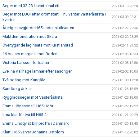
Seger med 32-23 i kvartsfinal ett
2021-03-13 20:20
Seger mot LUGI efter drömstart – nu väntar VästeråsIrsta i
2021-03-09 22:31
kvarten
Återigen avgjorde H65 under slutkvarten
2021-02-27 22:36
Maktdemonstration mot Skara
2021-02-20 23:39
Övertygande laginsats mot Kristianstad
2021-02-11 21:32
16 bollars marginal mot Boden
2021-02-06 16:33
Victoria Larsson fortsätter
2021-02-05 12:56
Evelina Källhage lämnar efter säsongen
2021-02-02 10:05
Två poäng mot Kungälv
2021-01-30 17:28
Sandberg är klar
2021-01-26 16:59
Ryggradsseger mot VästeråsIrsta
2021-01-23 18:05
Emma Jönsson till H65 Höör
2021-01-22 12:22
Irma klar för två till H65-år
2021-01-21 20:29
Emma Lindqvist blir proffs i Danmark
2021-01-20 18:45
Klart: H65 värvar Johanna Östblom
2021-01-12 20:02