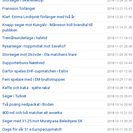
Storseger i Skånederbyt
2018-12-28 20:56
Fransson förlänger
2018-12-21 15:47
Klart: Emma Lindqvist förlänger med två år
2018-12-20 17:56
Knapp seger mot Kungälv - Månsson höll brandtal till
2018-11-14 21:30
publiken
Tremålsunderläge i halvtid
2018-11-11 18:10
Rysarseger i toppmötet mot Sävehof
2018-11-07 20:58
Storseger mot Skövde - Ola matchens lirare
2018-11-04 20:49
Supporterbuss Næstved
2018-11-02 14:44
Därför spelas EHF-cupmatchen i Eslöv
2018-11-01 12:06
Fem spelare med i EM-bruttotruppen
2018-10-29 17:45
Kaffe och kaka - sjätte raka!
2018-10-28 19:48
Seger i Turkiet
2018-10-23 20:41
Två poäng nedpackat i Boden
2018-10-16 20:40
800 mil och två matcher att avverka
2018-10-15 21:53
Seger med 31-25 mot Muratpasa Belediyesi SK
2018-10-13 20:20
Dags för vår 51:a Europacupmatch
2018-10-11 20:32