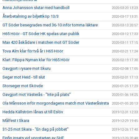
Anna Johansson slutar med handboll
2020-03-20 13:23
Återbetalning av biljettköp 13/3
2020-03-17 13:31
GT Söder besegrades med 36-10 inför tomma läktare
2020-03-13 20:57
H65 Höör - GT Söder HK spelas utan publik
2020-03-12 17:33
Max 420 åskådare i matchen mot GT Söder
2020-03-11 17:15
Tova Alm klar för två år i H65 Höör
2020-02-21 17:24
Klart: Filippa Nyman klar för H65 Höör
2020-02-19 17:30
Oavgjort i rysare mot Skuru
2020-02-08 17:05
Seger mot Heid - till slut
2020-02-01 17:13
Storseger mot Skövde
2020-01-25 17:23
Oavgjort mot Västerås - "Inte på plats"
2020-01-06 18:25
Ola Månsson inför morgondagens match mot VästeråsIrsta
2020-01-05 20:13
Hedda Källström lånas ut till Eslöv
2019-12-31 12:33
Målfest i Skara
2019-12-29 19:45
31-25 mot Skara - "En dag på jobbet"
2019-12-26 17:40
Finfin insats vid uppstarten av SHE
2019-12-20 20:48