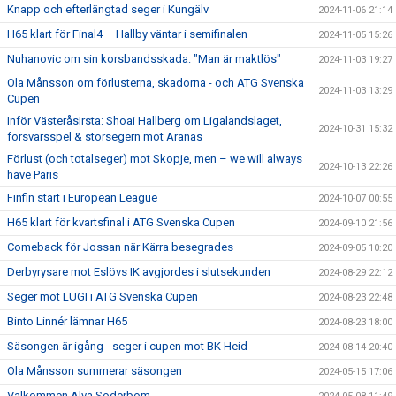
Knapp och efterlängtad seger i Kungälv
2024-11-06 21:14
H65 klart för Final4 – Hallby väntar i semifinalen
2024-11-05 15:26
Nuhanovic om sin korsbandsskada: "Man är maktlös"
2024-11-03 19:27
Ola Månsson om förlusterna, skadorna - och ATG Svenska
2024-11-03 13:29
Cupen
Inför VästeråsIrsta: Shoai Hallberg om Ligalandslaget,
2024-10-31 15:32
försvarsspel & storsegern mot Aranäs
Förlust (och totalseger) mot Skopje, men – we will always
2024-10-13 22:26
have Paris
Finfin start i European League
2024-10-07 00:55
H65 klart för kvartsfinal i ATG Svenska Cupen
2024-09-10 21:56
Comeback för Jossan när Kärra besegrades
2024-09-05 10:20
Derbyrysare mot Eslövs IK avgjordes i slutsekunden
2024-08-29 22:12
Seger mot LUGI i ATG Svenska Cupen
2024-08-23 22:48
Binto Linnér lämnar H65
2024-08-23 18:00
Säsongen är igång - seger i cupen mot BK Heid
2024-08-14 20:40
Ola Månsson summerar säsongen
2024-05-15 17:06
Välkommen Alva Söderbom