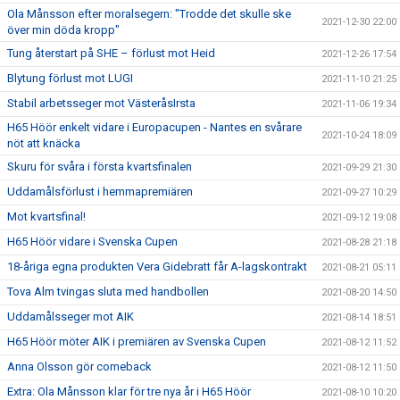
Ola Månsson efter moralsegern: "Trodde det skulle ske
2021-12-30 22:00
över min döda kropp"
Tung återstart på SHE – förlust mot Heid
2021-12-26 17:54
Blytung förlust mot LUGI
2021-11-10 21:25
Stabil arbetsseger mot VästeråsIrsta
2021-11-06 19:34
H65 Höör enkelt vidare i Europacupen - Nantes en svårare
2021-10-24 18:09
nöt att knäcka
Skuru för svåra i första kvartsfinalen
2021-09-29 21:30
Uddamålsförlust i hemmapremiären
2021-09-27 10:29
Mot kvartsfinal!
2021-09-12 19:08
H65 Höör vidare i Svenska Cupen
2021-08-28 21:18
18-åriga egna produkten Vera Gidebratt får A-lagskontrakt
2021-08-21 05:11
Tova Alm tvingas sluta med handbollen
2021-08-20 14:50
Uddamålsseger mot AIK
2021-08-14 18:51
H65 Höör möter AIK i premiären av Svenska Cupen
2021-08-12 11:52
Anna Olsson gör comeback
2021-08-12 11:50
Extra: Ola Månsson klar för tre nya år i H65 Höör
2021-08-10 10:20