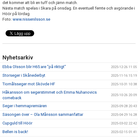
det kommer att bli en tuff och jämn match.
Nästa match spelas i Skara på onsdag. En eventuell femte och avgörande i
Höör på lördag.
Foto:
www.nissenilsson.se
Nyhetsarkiv
Ebba Olsson blir H65:are "på riktigt"
2025-12-26 11:05
Storseger i Skånederbyt
2025-11-16 15:19
Tiomålsseger mot Skövde HF
2025-10-31 10:38
Håkansson om segerstimmet och Emma Nuhanovics
2025-10-26 20:09
comeback
Seger i hemmapremiären
2025-09-28 20:43
Säsongen över – Ola Månsson sammanfattar
2025-04-29 16:28
Cupguld till Höör
2025-03-02 22:42
Bellen is back!
2025-02-15 01:41