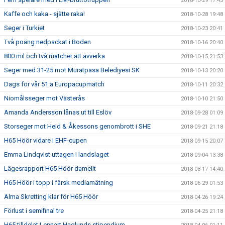
2018-10-29 17:45
Kaffe och kaka - sjätte raka!
2018-10-28 19:48
Seger i Turkiet
2018-10-23 20:41
Två poäng nedpackat i Boden
2018-10-16 20:40
800 mil och två matcher att avverka
2018-10-15 21:53
Seger med 31-25 mot Muratpasa Belediyesi SK
2018-10-13 20:20
Dags för vår 51:a Europacupmatch
2018-10-11 20:32
Niomålsseger mot Västerås
2018-10-10 21:50
Amanda Andersson lånas ut till Eslöv
2018-09-28 01:09
Storseger mot Heid & Åkessons genombrott i SHE
2018-09-21 21:18
H65 Höör vidare i EHF-cupen
2018-09-15 20:07
Emma Lindqvist uttagen i landslaget
2018-09-04 13:38
Lägesrapport H65 Höör damelit
2018-08-17 14:40
H65 Höör i topp i färsk mediamätning
2018-06-29 01:53
Alma Skretting klar för H65 Höör
2018-04-26 19:24
Förlust i semifinal tre
2018-04-25 21:18
H65 tilldelat Lennart Haglunds stipendium