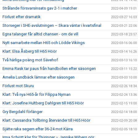
Strålande försvarsinsats gav 2-1 i matcher
2022-04-09 19:01
Förlust efter dramatik
2022-03-27 16:03
Storseger i SHE-avslutningen – Skara väntar i kvartsfinal
2022-03-21 22:06
Egna talanger får alltid chansen - om de vill
2022-03-18 23:57
Nytt samarbete mellan H65 och Lödde Vikings
2022-03-16 06:00
Klart: Elsa Åsberg till H65 Höör
2022-03-14 16:26
Två härliga poäng mot Sävehof
2022-03-13 16:10
Emma Rask tar paus från handbollen efter säsongen
2022-03-11 15:22
Amelia Lundbäck lämnar efter säsongen
2022-03-03 10:00
Förlust mot Skuru
2022-02-26 18:34
Klart: Två nya H65-år för Filippa Nyman
2022-02-24 13:36
Klart: Josefine Hultberg Dahlgren till H65 Höör
2022-02-15 19:00
Gry Bergdahl förlänger
2022-02-14 18:00
Klart: Cassandra Tollbring återvänder till H65 Höör
2022-02-09 20:08
Sjätte raka segern efter 36-24 mot Kärra
2022-02-05 18:10
Irma Schjött klar för Thüringer – Jannike Wiberg gör