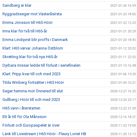
Sandberg är klar
2021-01-26 16:59
Ryggradsseger mot VästeråsIrsta
2021-01-23 18:05
Emma Jönsson till H65 Höör
2021-01-22 12:22
Irma klar för två till H65-år
2021-01-21 20:29
Emma Lindqvist blir proffs i Danmark
2021-01-20 18:45
Klart: H65 värvar Johanna Östblom
2021-01-12 20:02
Skretting klar för två nya H65-år
2021-01-11 22:55
Dyrbara missar ledde till förlust i seriefinalen
2021-01-10 16:38
Klart: Pripp kvar till och med 2023
2021-01-06 19:20
Tilda Winberg fortsätter i H65 Höör
2021-01-04 10:21
Seger hemma mot Önnered till slut
2020-12-27 16:25
Gullberg i Höör till och med 2023
2020-12-24 23:17
H65 vann i återstarten
2020-12-22 21:09
Ett år till för Ola Månsson
2020-12-16 18:21
Förlust och Europaspelet är över
2020-11-22 19:00
Länk till Livestream | H65 Höör - Fleury Loriet HB
2020-11-20 12:12