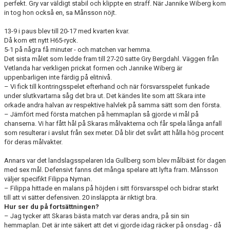
perfekt. Gry var väldigt stabil och klippte en straff. När Jannike Wiberg kom
in tog hon också en, sa Månsson nöjt.
13-9 i paus blev till 20-17 med kvarten kvar.
Då kom ett nytt H65-ryck.
5-1 på några få minuter - och matchen var hemma.
Det sista målet som ledde fram till 27-20 satte Gry Bergdahl. Väggen från
Vetlanda har verkligen prickat formen och Jannike Wiberg är
uppenbarligen inte färdig på elitnivå.
– Vi fick till kontringsspelet efterhand och när försvarsspelet funkade
under slutkvartarna såg det bra ut. Det kändes lite som att Skara inte
orkade andra halvan av respektive halvlek på samma sätt som den första.
– Jämfört med första matchen på hemmaplan så gjorde vi mål på
chanserna. Vi har fått hål på Skaras målvakterna och får spela långa anfall
som resulterar i avslut från sex meter. Då blir det svårt att hålla hög procent
för deras målvakter.
Annars var det landslagsspelaren Ida Gullberg som blev målbäst för dagen
med sex mål. Defensivt fanns det många spelare att lyfta fram. Månsson
väljer specifikt Filippa Nyman.
– Filippa hittade en malans på höjden i sitt försvarsspel och bidrar starkt
till att vi sätter defensiven. 20 insläppta är riktigt bra.
Hur ser du på fortsättningen?
– Jag tycker att Skaras bästa match var deras andra, på sin sin
hemmaplan. Det är inte säkert att det vi gjorde idag räcker på onsdag - då