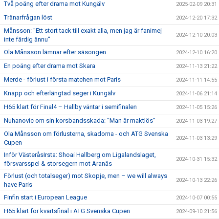
Två poäng efter drama mot Kungälv
2025-02-09 20:31
Tränarfrågan löst
2024-12-20 17:32
Månsson: "Ett stort tack till exakt alla, men jag är fanimej
2024-12-10 20:03
inte färdig ännu"
Ola Månsson lämnar efter säsongen
2024-12-10 16:20
En poäng efter drama mot Skara
2024-11-13 21:22
Merde - förlust i första matchen mot Paris
2024-11-11 14:55
Knapp och efterlängtad seger i Kungälv
2024-11-06 21:14
H65 klart för Final4 – Hallby väntar i semifinalen
2024-11-05 15:26
Nuhanovic om sin korsbandsskada: "Man är maktlös"
2024-11-03 19:27
Ola Månsson om förlusterna, skadorna - och ATG Svenska
2024-11-03 13:29
Cupen
Inför VästeråsIrsta: Shoai Hallberg om Ligalandslaget,
2024-10-31 15:32
försvarsspel & storsegern mot Aranäs
Förlust (och totalseger) mot Skopje, men – we will always
2024-10-13 22:26
have Paris
Finfin start i European League
2024-10-07 00:55
H65 klart för kvartsfinal i ATG Svenska Cupen
2024-09-10 21:56