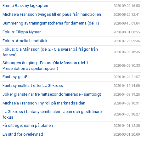
Emma Rask ny lagkapten
2020-09-02 16:53
Michaela Fransson tvingas till en paus från handbollen
2020-08-20 12:41
Summering av träningsmatcherna för damerna (del 1)
2020-08-10 09:04
Fokus: Filippa Nyman
2020-08-01 08:55
Fokus: Amelia Lundbäck
2020-07-25 09:36
Fokus: Ola Månsson (del 2 - Ola svarar på frågor från
2020-06-06 18:35
fansen)
Säsongen är igång - Fokus: Ola Månsson (del 1 -
2020-06-06 10:33
Presentation av spelartruppen)
Fantasy-guld!
2020-04-24 21:57
Fantasyfinalklart efter LUGI-kross
2020-04-19 14:08
Joker glänste när tre mittsexor dominerade - samtidigt
2020-04-09 19:25
Michaela Fransson i ny roll på marknadssidan
2020-04-09 10:31
LUGI-kross i fantasysemifinalen - Jean och gästtränare i
2020-04-05 18:27
fokus
Få ditt eget namn på planen
2020-04-01 12:28
En strid för överlevnad
2020-03-31 20:09