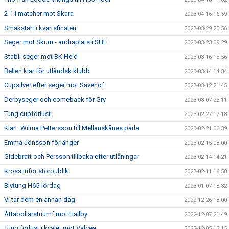
2-1 i matcher mot Skara
2023-04-16 16:59
Smakstart i kvartsfinalen
2023-03-29 20:56
Seger mot Skuru - andraplats i SHE
2023-03-23 09:29
Stabil seger mot BK Heid
2023-03-16 13:56
Bellen klar för utländsk klubb
2023-03-14 14:34
Cupsilver efter seger mot Sävehof
2023-03-12 21:45
Derbyseger och comeback för Gry
2023-03-07 23:11
Tung cupförlust
2023-02-27 17:18
Klart: Wilma Pettersson till Mellanskånes pärla
2023-02-21 06:39
Emma Jönsson förlänger
2023-02-15 08:00
Gidebratt och Persson tillbaka efter utlåningar
2023-02-14 14:21
Kross inför storpublik
2023-02-11 16:58
Blytung H65-lördag
2023-01-07 18:32
Vi tar dem en annan dag
2022-12-26 18:00
Åttabollarstriumf mot Hallby
2022-12-07 21:49
Tung förlust i kvalet mot Valcea
2022-12-05 13:15