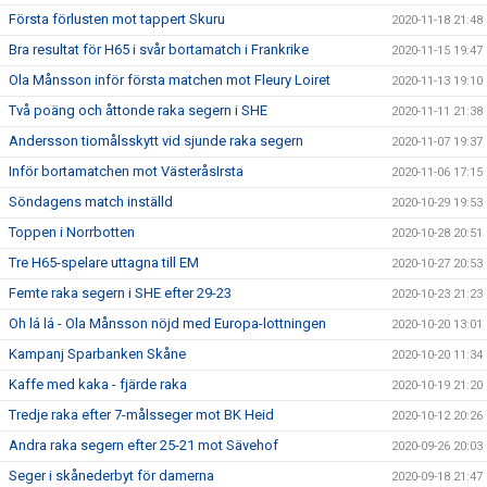
Första förlusten mot tappert Skuru
2020-11-18 21:48
Bra resultat för H65 i svår bortamatch i Frankrike
2020-11-15 19:47
Ola Månsson inför första matchen mot Fleury Loiret
2020-11-13 19:10
Två poäng och åttonde raka segern i SHE
2020-11-11 21:38
Andersson tiomålsskytt vid sjunde raka segern
2020-11-07 19:37
Inför bortamatchen mot VästeråsIrsta
2020-11-06 17:15
Söndagens match inställd
2020-10-29 19:53
Toppen i Norrbotten
2020-10-28 20:51
Tre H65-spelare uttagna till EM
2020-10-27 20:53
Femte raka segern i SHE efter 29-23
2020-10-23 21:23
Oh lá lá - Ola Månsson nöjd med Europa-lottningen
2020-10-20 13:01
Kampanj Sparbanken Skåne
2020-10-20 11:34
Kaffe med kaka - fjärde raka
2020-10-19 21:20
Tredje raka efter 7-målsseger mot BK Heid
2020-10-12 20:26
Andra raka segern efter 25-21 mot Sävehof
2020-09-26 20:03
Seger i skånederbyt för damerna
2020-09-18 21:47