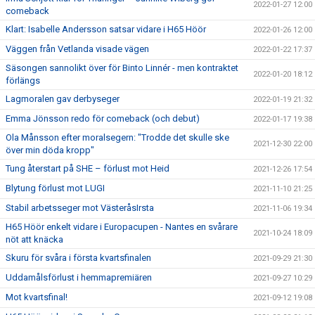
2022-01-27 12:00
comeback
Klart: Isabelle Andersson satsar vidare i H65 Höör
2022-01-26 12:00
Väggen från Vetlanda visade vägen
2022-01-22 17:37
Säsongen sannolikt över för Binto Linnér - men kontraktet
2022-01-20 18:12
förlängs
Lagmoralen gav derbyseger
2022-01-19 21:32
Emma Jönsson redo för comeback (och debut)
2022-01-17 19:38
Ola Månsson efter moralsegern: "Trodde det skulle ske
2021-12-30 22:00
över min döda kropp"
Tung återstart på SHE – förlust mot Heid
2021-12-26 17:54
Blytung förlust mot LUGI
2021-11-10 21:25
Stabil arbetsseger mot VästeråsIrsta
2021-11-06 19:34
H65 Höör enkelt vidare i Europacupen - Nantes en svårare
2021-10-24 18:09
nöt att knäcka
Skuru för svåra i första kvartsfinalen
2021-09-29 21:30
Uddamålsförlust i hemmapremiären
2021-09-27 10:29
Mot kvartsfinal!
2021-09-12 19:08