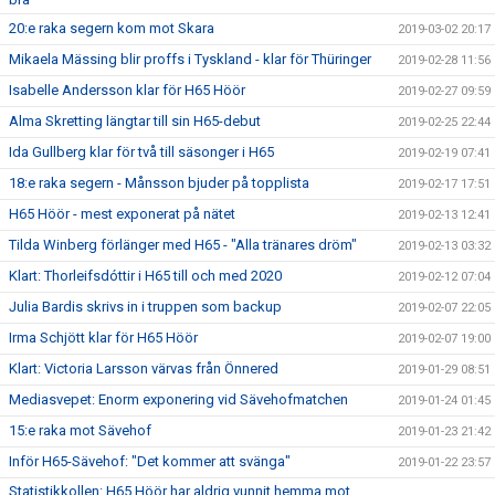
20:e raka segern kom mot Skara
2019-03-02 20:17
Mikaela Mässing blir proffs i Tyskland - klar för Thüringer
2019-02-28 11:56
Isabelle Andersson klar för H65 Höör
2019-02-27 09:59
Alma Skretting längtar till sin H65-debut
2019-02-25 22:44
Ida Gullberg klar för två till säsonger i H65
2019-02-19 07:41
18:e raka segern - Månsson bjuder på topplista
2019-02-17 17:51
H65 Höör - mest exponerat på nätet
2019-02-13 12:41
Tilda Winberg förlänger med H65 - "Alla tränares dröm"
2019-02-13 03:32
Klart: Thorleifsdóttir i H65 till och med 2020
2019-02-12 07:04
Julia Bardis skrivs in i truppen som backup
2019-02-07 22:05
Irma Schjött klar för H65 Höör
2019-02-07 19:00
Klart: Victoria Larsson värvas från Önnered
2019-01-29 08:51
Mediasvepet: Enorm exponering vid Sävehofmatchen
2019-01-24 01:45
15:e raka mot Sävehof
2019-01-23 21:42
Inför H65-Sävehof: "Det kommer att svänga"
2019-01-22 23:57
Statistikkollen: H65 Höör har aldrig vunnit hemma mot