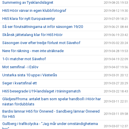
Summering av Tysklandslägret
2019-08-25 19:53
H65 Höör värvar in egen klubbfotograf
2019-08-12 19:30
H65 klara för nytt Europaäventyr
2019-07-09 18:21
Så ser förutsättningarna ut inför säsongen 19/20
2019-06-21 08:44
Skånsk jättetalang klar för H65 Höör
2019-06-19 23:42
Säsongen över efter tredje förlust mot Sävehof
2019-05-02 20:24
Nere för räkning - men inte uträknade
2019-04-28 19:53
1-0 i matcher mot Sävehof
2019-04-19 22:09
Mot semifinal - i Eslöv
2019-04-07 19:56
Urstarka sista 10 uppe i Västerås
2019-03-31 20:12
Seger i kvartsfinal ett
2019-03-27 20:29
H65 besegrade U19-landslaget i träningsmatch
2019-03-22 18:43
Glädjesiffrorna: antalet barn som spelar handboll i Höör har
2019-03-11 22:51
nästan fördubblats
Bardis lämnar H65 för Önnered - Sandberg lämnar Önnered
2019-03-11 09:58
för H65
Gullberg i trafikolycka - "Jag mår under omständigheterna
2019-03-07 12:37
bra"