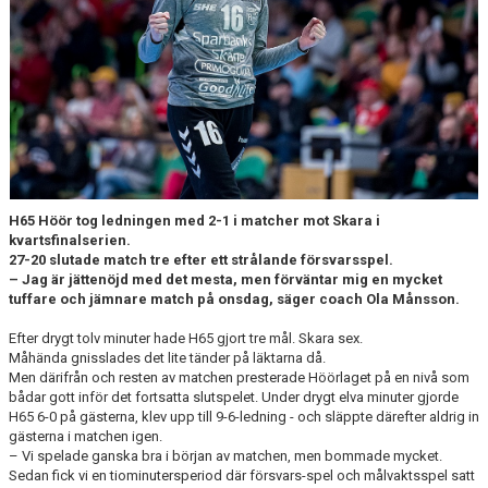
TRÄNINGSTIDER
TABELL
HANDBOLLSLIGANDAM.SE
SPELSCHEMA
GAMEDAY-APPEN
H65 Höör tog ledningen med 2-1 i matcher mot Skara i
kvartsfinalserien.
27-20 slutade match tre efter ett strålande försvarsspel.
MATCHPROGRAM
– Jag är jättenöjd med det mesta, men förväntar mig en mycket
tuffare och jämnare match på onsdag, säger coach Ola Månsson.
KONTAKT
Efter drygt tolv minuter hade H65 gjort tre mål. Skara sex.
Måhända gnisslades det lite tänder på läktarna då.
Men därifrån och resten av matchen presterade Höörlaget på en nivå som
bådar gott inför det fortsatta slutspelet. Under drygt elva minuter gjorde
H65 6-0 på gästerna, klev upp till 9-6-ledning - och släppte därefter aldrig in
gästerna i matchen igen.
– Vi spelade ganska bra i början av matchen, men bommade mycket.
Sedan fick vi en tiominutersperiod där försvars-spel och målvaktsspel satt