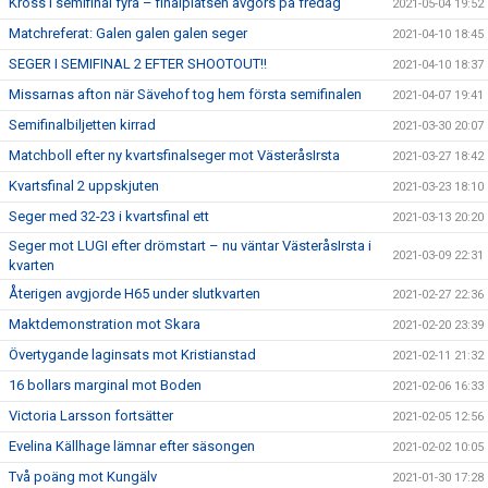
Kross i semifinal fyra – finalplatsen avgörs på fredag
2021-05-04 19:52
Matchreferat: Galen galen galen seger
2021-04-10 18:45
SEGER I SEMIFINAL 2 EFTER SHOOTOUT!!
2021-04-10 18:37
Missarnas afton när Sävehof tog hem första semifinalen
2021-04-07 19:41
Semifinalbiljetten kirrad
2021-03-30 20:07
Matchboll efter ny kvartsfinalseger mot VästeråsIrsta
2021-03-27 18:42
Kvartsfinal 2 uppskjuten
2021-03-23 18:10
Seger med 32-23 i kvartsfinal ett
2021-03-13 20:20
Seger mot LUGI efter drömstart – nu väntar VästeråsIrsta i
2021-03-09 22:31
kvarten
Återigen avgjorde H65 under slutkvarten
2021-02-27 22:36
Maktdemonstration mot Skara
2021-02-20 23:39
Övertygande laginsats mot Kristianstad
2021-02-11 21:32
16 bollars marginal mot Boden
2021-02-06 16:33
Victoria Larsson fortsätter
2021-02-05 12:56
Evelina Källhage lämnar efter säsongen
2021-02-02 10:05
Två poäng mot Kungälv
2021-01-30 17:28