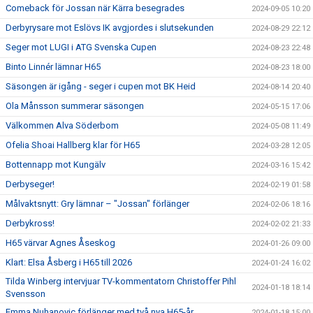
Comeback för Jossan när Kärra besegrades
2024-09-05 10:20
Derbyrysare mot Eslövs IK avgjordes i slutsekunden
2024-08-29 22:12
Seger mot LUGI i ATG Svenska Cupen
2024-08-23 22:48
Binto Linnér lämnar H65
2024-08-23 18:00
Säsongen är igång - seger i cupen mot BK Heid
2024-08-14 20:40
Ola Månsson summerar säsongen
2024-05-15 17:06
Välkommen Alva Söderbom
2024-05-08 11:49
Ofelia Shoai Hallberg klar för H65
2024-03-28 12:05
Bottennapp mot Kungälv
2024-03-16 15:42
Derbyseger!
2024-02-19 01:58
Målvaktsnytt: Gry lämnar – "Jossan" förlänger
2024-02-06 18:16
Derbykross!
2024-02-02 21:33
H65 värvar Agnes Åseskog
2024-01-26 09:00
Klart: Elsa Åsberg i H65 till 2026
2024-01-24 16:02
Tilda Winberg intervjuar TV-kommentatorn Christoffer Pihl
2024-01-18 18:14
Svensson
Emma Nuhanovic förlänger med två nya H65-år
2024-01-18 15:00