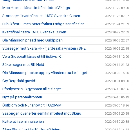
Moa Heiman lånas in från Lödde Vikings
2022-11-29 09:00
Storseger i kvartsfinal ett i ATG Svenska Cupen
2022-11-28 07:57
Publikfest – men bitter förlust i tidiga seriefinalen
2022-11-24 21:59
Kvartsfinal nästa i ATG Svenska Cupen
2022-10-22 22:03
Ola Månsson prisad med Guldpipan
2022-10-08 22:37
Storseger mot Skara HF - fjärde raka vinsten i SHE
2022-10-08 22:18
Vera Gidebratt lånas ut till Eslövs IK
2022-09-16 12:00
Säker seger mot BK Heid
2022-09-14 21:23
Ola Månsson plockar upp ny vänstersexa i elitlaget
2022-08-02 15:26
Gry Bergdahl gravid
2022-08-01 08:00
Efterlyses: sjukgymnast till elitlaget
2022-06-10 07:56
Nytt på personalfronten
2022-06-10 06:13
Östblom och Nuhanovic till U20-VM
2022-05-30 18:26
Säsongen över efter semifinalförlust mot Skuru
2022-05-09 20:38
Kvitterat i semifinalserien
2022-04-30 20:38
Alma Skretting klar för fortsättning
2022-04-12 14:42