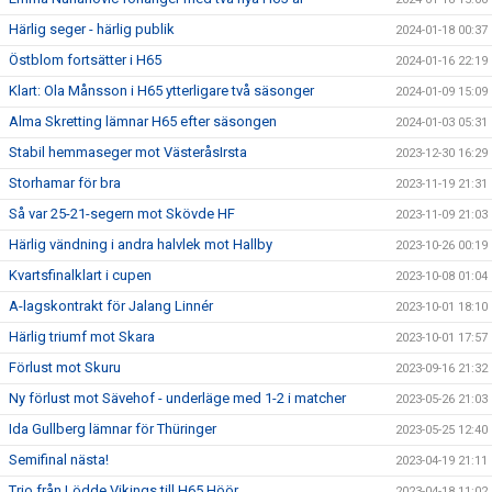
Härlig seger - härlig publik
2024-01-18 00:37
Östblom fortsätter i H65
2024-01-16 22:19
Klart: Ola Månsson i H65 ytterligare två säsonger
2024-01-09 15:09
Alma Skretting lämnar H65 efter säsongen
2024-01-03 05:31
Stabil hemmaseger mot VästeråsIrsta
2023-12-30 16:29
Storhamar för bra
2023-11-19 21:31
Så var 25-21-segern mot Skövde HF
2023-11-09 21:03
Härlig vändning i andra halvlek mot Hallby
2023-10-26 00:19
Kvartsfinalklart i cupen
2023-10-08 01:04
A-lagskontrakt för Jalang Linnér
2023-10-01 18:10
Härlig triumf mot Skara
2023-10-01 17:57
Förlust mot Skuru
2023-09-16 21:32
Ny förlust mot Sävehof - underläge med 1-2 i matcher
2023-05-26 21:03
Ida Gullberg lämnar för Thüringer
2023-05-25 12:40
Semifinal nästa!
2023-04-19 21:11
Trio från Lödde Vikings till H65 Höör
2023-04-18 11:02