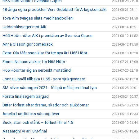
H65 Höör vidare i Svenska Cupen
2021-08-28 21:18
18-åriga egna produkten Vera Gidebratt får A-lagskontrakt
2021-08-21 05:11
Tova Alm tvingas sluta med handbollen
2021-08-20 14:50
Uddamålsseger mot AIK
2021-08-14 18:51
H65 Höör möter AIK i premiären av Svenska Cupen
2021-08-12 11:52
Anna Olsson gör comeback
2021-08-12 11:50
Extra: Ola Månsson klar för tre nya år i H65 Höör
2021-08-10 10:20
Emma Nuhanovic klar för H65 Höör
2021-07-21 12:00
H65 Höör tar sig an serbiskt motstånd
2021-07-20 22:10
Jonna Linnéll tillbaka i H65 - som sjukgymnast
2021-06-02 19:18
SM-silver säsongen 2021 - föll på mållinjen i final fyra
2021-05-25 20:01
Första finalsegern bärgad
2021-05-24 20:37
Bitter förlust efter drama, skador och sjukdomar
2021-05-13 21:13
Amelia Lundbäcks säsong över
2021-05-13 19:33
Suck, stön och stånk – förlust i final 1:5
2021-05-10 21:44
Aaaaargh! Vi är i SM-final
2021-05-07 19:45