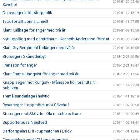
2019-01-20 02:46
Sävehof
Derbyseger inför storpublik
2019-01-12 18:19
Tack för allt Jonna Linnéll
2019-01-11 07:55
Klart: Källhage förlänger med två år
2019-01-09 13:58
Nytt upplägg med gästtränare - Kenneth Andersson först ut
2019-01-08 23:45
Klart: Gry Berghdahl förlänger med två år
2019-01-03 16:50
Storseger i Skånederbyt
2018-12-28 20:56
Fransson förlänger
2018-12-21 15:47
Klart: Emma Lindqvist förlänger med två år
2018-12-20 17:56
Knapp seger mot Kungälv - Månsson höll brandtal till
2018-11-14 21:30
publiken
Tremålsunderläge i halvtid
2018-11-11 18:10
Rysarseger i toppmötet mot Sävehof
2018-11-07 20:58
Storseger mot Skövde - Ola matchens lirare
2018-11-04 20:49
Supporterbuss Næstved
2018-11-02 14:44
Därför spelas EHF-cupmatchen i Eslöv
2018-11-01 12:06
Fem spelare med i EM-bruttotruppen