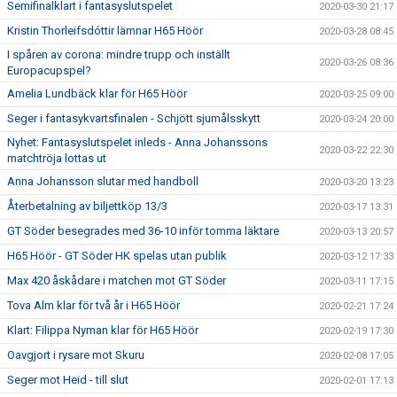
Semifinalklart i fantasyslutspelet
2020-03-30 21:17
Kristin Thorleifsdóttir lämnar H65 Höör
2020-03-28 08:45
I spåren av corona: mindre trupp och inställt
2020-03-26 08:36
Europacupspel?
Amelia Lundbäck klar för H65 Höör
2020-03-25 09:00
Seger i fantasykvartsfinalen - Schjött sjumålsskytt
2020-03-24 20:00
Nyhet: Fantasyslutspelet inleds - Anna Johanssons
2020-03-22 22:30
matchtröja lottas ut
Anna Johansson slutar med handboll
2020-03-20 13:23
Återbetalning av biljettköp 13/3
2020-03-17 13:31
GT Söder besegrades med 36-10 inför tomma läktare
2020-03-13 20:57
H65 Höör - GT Söder HK spelas utan publik
2020-03-12 17:33
Max 420 åskådare i matchen mot GT Söder
2020-03-11 17:15
Tova Alm klar för två år i H65 Höör
2020-02-21 17:24
Klart: Filippa Nyman klar för H65 Höör
2020-02-19 17:30
Oavgjort i rysare mot Skuru
2020-02-08 17:05
Seger mot Heid - till slut
2020-02-01 17:13