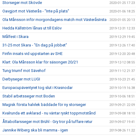
Storseger mot Skövde
2020-01-25 17:23
Oavgjort mot Västerås - "Inte på plats"
2020-01-06 18:25
Ola Månsson inför morgondagens match mot VästeråsIrsta
2020-01-05 20:13
Hedda Källström lånas ut till Eslöv
2019-12-31 12:33
Målfest i Skara
2019-12-29 19:45
31-25 mot Skara - "En dag på jobbet"
2019-12-26 17:40
Finfin insats vid uppstarten av SHE
2019-12-20 20:48
Klart: Ola Månsson klar för säsongen 20/21
2019-12-12 08:55
Tung triumf mot Sävehof
2019-11-12 21:37
Derbyseger mot LUGI
2019-10-23 21:45
Europacupäventyret tog slut i Krasnodar
2019-10-19 16:38
Stabil arbetsseger mot Boden
2019-10-06 18:51
Magisk första halvlek bäddade för ny storseger
2019-09-21 22:09
Kvalrunda ett avklarad - nu väntar ryskt toppmotstånd
2019-09-08 18:10
Åttabollarsseger mot Brühl - Gry tror på tuffare retur
2019-09-07 19:41
Jannike Wiberg ska bli mamma - igen
2019-08-26 11:22