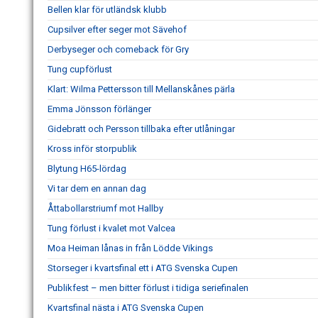
Bellen klar för utländsk klubb
Cupsilver efter seger mot Sävehof
Derbyseger och comeback för Gry
Tung cupförlust
Klart: Wilma Pettersson till Mellanskånes pärla
Emma Jönsson förlänger
Gidebratt och Persson tillbaka efter utlåningar
Kross inför storpublik
Blytung H65-lördag
Vi tar dem en annan dag
Åttabollarstriumf mot Hallby
Tung förlust i kvalet mot Valcea
Moa Heiman lånas in från Lödde Vikings
Storseger i kvartsfinal ett i ATG Svenska Cupen
Publikfest – men bitter förlust i tidiga seriefinalen
Kvartsfinal nästa i ATG Svenska Cupen