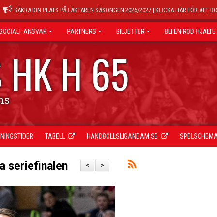
SÄKRA DIN PLATS PÅ LÄKTAREN SÄSONGEN 2026/2027 | KLICKA HÄR FÖR ATT B
SOCIALT ANSVAR
PARTNERS
BILJETTER
BLI EN RÖD HJÄLTE
 HK H 65
ns
NINGSTIDER
TABELL
HANDBOLLSLIGANDAM.SE
SPELSCHEM
ga seriefinalen
<
>