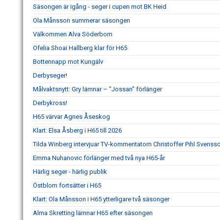
Säsongen är igång - seger i cupen mot BK Heid
Ola Månsson summerar säsongen
Välkommen Alva Söderbom
Ofelia Shoai Hallberg klar för H65
Bottennapp mot Kungälv
Derbyseger!
Målvaktsnytt: Gry lämnar – "Jossan" förlänger
Derbykross!
H65 värvar Agnes Åseskog
Klart: Elsa Åsberg i H65 till 2026
Tilda Winberg intervjuar TV-kommentatorn Christoffer Pihl Svenss
Emma Nuhanovic förlänger med två nya H65-år
Härlig seger - härlig publik
Östblom fortsätter i H65
Klart: Ola Månsson i H65 ytterligare två säsonger
Alma Skretting lämnar H65 efter säsongen