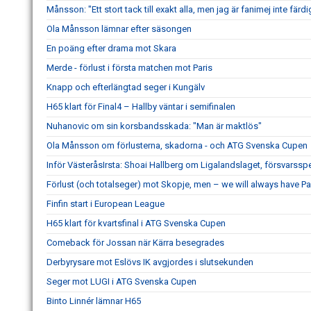
Månsson: "Ett stort tack till exakt alla, men jag är fanimej inte färd
Ola Månsson lämnar efter säsongen
En poäng efter drama mot Skara
Merde - förlust i första matchen mot Paris
Knapp och efterlängtad seger i Kungälv
H65 klart för Final4 – Hallby väntar i semifinalen
Nuhanovic om sin korsbandsskada: "Man är maktlös"
Ola Månsson om förlusterna, skadorna - och ATG Svenska Cupen
Inför VästeråsIrsta: Shoai Hallberg om Ligalandslaget, försvarss
Förlust (och totalseger) mot Skopje, men – we will always have Pa
Finfin start i European League
H65 klart för kvartsfinal i ATG Svenska Cupen
Comeback för Jossan när Kärra besegrades
Derbyrysare mot Eslövs IK avgjordes i slutsekunden
Seger mot LUGI i ATG Svenska Cupen
Binto Linnér lämnar H65