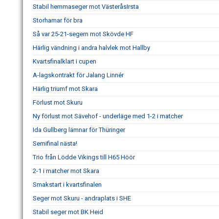
Stabil hemmaseger mot VästeråsIrsta
Storhamar för bra
Så var 25-21-segern mot Skövde HF
Härlig vändning i andra halvlek mot Hallby
Kvartsfinalklart i cupen
A-lagskontrakt för Jalang Linnér
Härlig triumf mot Skara
Förlust mot Skuru
Ny förlust mot Sävehof - underläge med 1-2 i matcher
Ida Gullberg lämnar för Thüringer
Semifinal nästa!
Trio från Lödde Vikings till H65 Höör
2-1 i matcher mot Skara
Smakstart i kvartsfinalen
Seger mot Skuru - andraplats i SHE
Stabil seger mot BK Heid