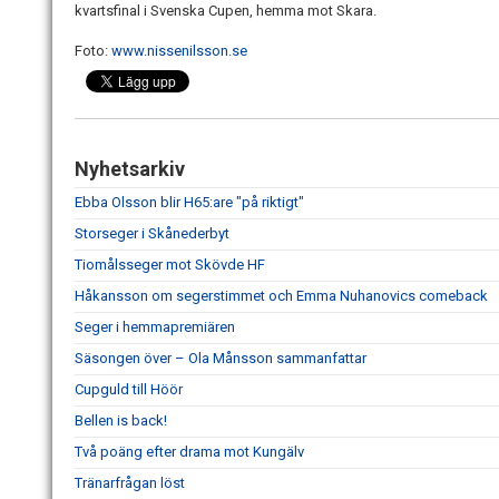
kvartsfinal i Svenska Cupen, hemma mot Skara.
Foto:
www.nissenilsson.se
Nyhetsarkiv
Ebba Olsson blir H65:are "på riktigt"
Storseger i Skånederbyt
Tiomålsseger mot Skövde HF
Håkansson om segerstimmet och Emma Nuhanovics comeback
Seger i hemmapremiären
Säsongen över – Ola Månsson sammanfattar
Cupguld till Höör
Bellen is back!
Två poäng efter drama mot Kungälv
Tränarfrågan löst