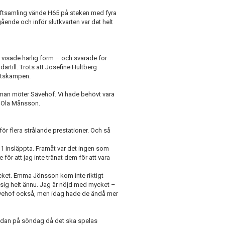
kraftsamling vände H65 på steken med fyra
ende och inför slutkvarten var det helt
isade härlig form – och svarade för
ärtill. Trots att Josefine Hultberg
aktskampen.
 man möter Sävehof. Vi hade behövt vara
ch Ola Månsson.
r flera strålande prestationer. Och så
31 insläppta. Framåt var det ingen som
r att jag inte tränat dem för att vara
ycket. Emma Jönsson kom inte riktigt
 sig helt ännu. Jag är nöjd med mycket –
 Sävehof också, men idag hade de ändå mer
 redan på söndag då det ska spelas