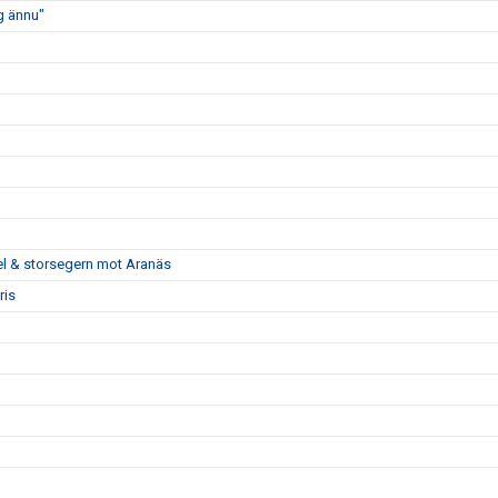
ig ännu"
pel & storsegern mot Aranäs
ris