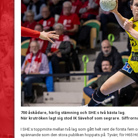
700 åskådare, härlig stämning och SHE:s två bästa lag.
När krutröken lagt sig stod IK Sävehof som segrare. Siffrorna 
I SHE:s toppmöte mellan två lag som gått helt rent de första fem
spännande som den stora publiken hoppats på. Tyvärr, för H65 Höö