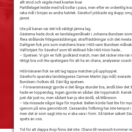
allt stod och vägde med kvarten kvar.
Partillelaget ledde med två bollar i paus, men efter en ordentlig 
raka mål i början av andra halvlek. Sävehof jobbade sig ikapp omgå
jämnt.
Ute på banan var det två väldigt jämna lag.
Gästerna hade dock en landslagsmålvakt i Johanna Bundsen som v
flera strålande frilägesräddningar, straffräddningar och det mesta d
Dahlgren fick pris som matchens lirare i H65 vann Bundsen målv
Välförtjänt för Sävehof som till skillnad från H65 Höör hade...
– Spetsen. Vi gör en fullt godkänd match, men det räcker inte när
riktigt bra och lite spetsigare för att ha en chans, analyserar coa
H65-tränaren fick se sitt lag tappa matchen på upploppet.
Sävehofs spanska landslagsess Carmen Martin (sju mål) svarade fö
Bundsen i holken då. Däri låg spetsen.
– Försvarsmässigt gjorde vi det långa stunder bra, ändå blev det 
hade en toppendag. Ingen gjorde en sådan där toppmatch. Kanske fö
just där just nu, men sådant kan ju ske ändå, så Månsson.
– Ida missade något läge för mycket. Bellen körde fast lite för m
igenom på sina genombrott. Cassandra Tollbring har inte tempot i
men det är som sagt inte nu vi ska vara i form. Så tänker säkert
spets än oss.
Tid för att deppa ihop finns det inte. Chans till revansch kommer