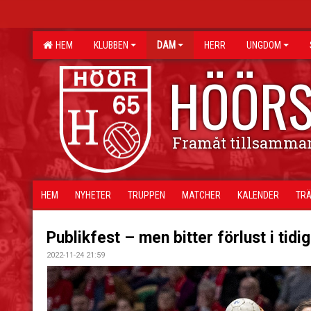
HEM
KLUBBEN
DAM
HERR
UNGDOM
HÖÖRS
Framåt tillsamma
HEM
NYHETER
TRUPPEN
MATCHER
KALENDER
TRÄ
Publikfest – men bitter förlust i tidi
2022-11-24 21:59