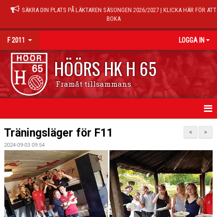
SÄKRA DIN PLATS PÅ LÄKTAREN SÄSONGEN 2026/2027 | KLICKA HÄR FÖR ATT
BOKA
F 2011
LOGGA IN
HÖÖRS HK H 65
Framåt tillsammans
HEM
Träningsläger för F11
<
>
2024-09-03 09:54
NYHETER
KALENDER
TRUPPEN
TRÄNINGSTIDER