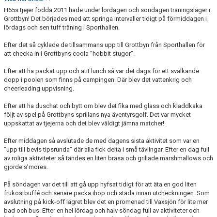
H65s tjejer födda 2011 hade under lördagen och söndagen träningsläger i
Grottbyn! Det börjades med att springa intervaller tidigt på förmiddagen i
lördags och sen tuff träning i Sporthallen.
Efter det så cyklade de tillsammans upp till Grottbyn från Sporthallen för
att checka in i Grottbyns coola ”hobbit stugor”.
Efter att ha packat upp och ätit lunch så var det dags för ett svalkande
dopp i poolen som finns på campingen. Där blev det vattenkrig och
cheerleading uppvisning.
Efter att ha duschat och bytt om blev det fika med glass och kladdkaka
följt av spel på Grottbyns sprillans nya äventyrsgolf. Det var mycket
uppskattat av tjejerna och det blev väldigt jämna matcher!
Efter middagen så avslutade de med dagens sista aktivitet som var en
”upp till bevis tipsrunda” där alla fick delta i små tävlingar. Efter en dag full
av roliga aktiviteter så tändes en liten brasa och grillade marshmallows och
gjorde s’mores.
På söndagen var det till att gå upp hyfsat tidigt för att äta en god liten
frukostbuffé och senare packa ihop och städa innan utcheckningen. Som
avslutning på kick-off lägret blev det en promenad till Vaxsjön för lite mer
bad och bus. Efter en hel lördag och halv söndag full av aktiviteter och